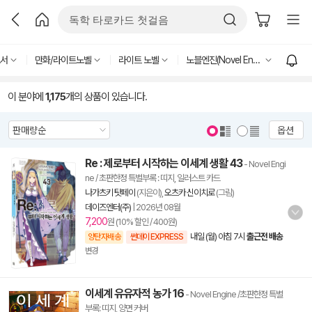
서
만화/라이트노벨
라이트 노벨
노블엔진(Novel Engine)
이 분야에
1,175
개의 상품이 있습니다.
옵션
Re : 제로부터 시작하는 이세계 생활 43
- Novel Engi
ne / 초판한정 특별부록 : 띠지, 일러스트 카드
나가츠키 탓페이
(지은이),
오츠카 신이치로
(그림)
데이즈엔터(주)
|
2026년 08월
7,200
원 (10% 할인 / 400원)
내일 (월) 아침 7시
출근전 배송
양탄자배송
썬데이 EXPRESS
변경
이세계 유유자적 농가 16
- Novel Engine /초판한정 특별
부록: 띠지, 양면 커버