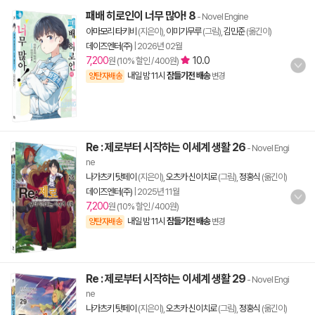
패배 히로인이 너무 많아! 8
- Novel Engine
아마모리 타키비
(지은이),
이미기무루
(그림),
김민준
(옮긴이)
데이즈엔터(주)
|
2026년 02월
7,200
10.0
원 (10% 할인 / 400원)
내일 밤 11시
잠들기전 배송
양탄자배송
변경
Re : 제로부터 시작하는 이세계 생활 26
- Novel Engi
ne
나가츠키 탓페이
(지은이),
오츠카 신이치로
(그림),
정홍식
(옮긴이)
데이즈엔터(주)
|
2025년 11월
7,200
원 (10% 할인 / 400원)
내일 밤 11시
잠들기전 배송
양탄자배송
변경
Re : 제로부터 시작하는 이세계 생활 29
- Novel Engi
ne
나가츠키 탓페이
(지은이),
오츠카 신이치로
(그림),
정홍식
(옮긴이)