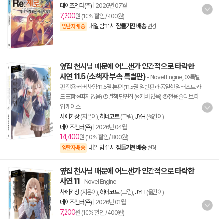
데이즈엔터(주)
|
2026년 07월
7,200
원 (10% 할인 / 400원)
내일 밤 11시
잠들기전 배송
양탄자배송
변경
옆집 천사님 때문에 어느샌가 인간적으로 타락한
사연 11.5 (소책자 부속 특별판)
- Novel Engine, ①특별
판 전용 커버 사양 11.5권 본편 (11.5권 일반판과 동일한 일러스트 카
드 포함 ※띠지 없음) ②별책 단편집 (※커버 없음) ③전용 슬리브 타
입 케이스
사에키상
(지은이),
하네코토
(그림),
JYH
(옮긴이)
데이즈엔터(주)
|
2026년 04월
14,400
원 (10% 할인 / 800원)
내일 밤 11시
잠들기전 배송
양탄자배송
변경
옆집 천사님 때문에 어느샌가 인간적으로 타락한
사연 11
- Novel Engine
사에키상
(지은이),
하네코토
(그림),
JYH
(옮긴이)
데이즈엔터(주)
|
2026년 01월
7,200
원 (10% 할인 / 400원)