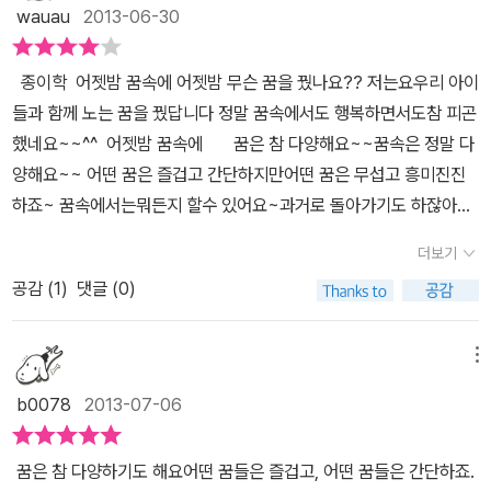
wauau
2013-06-30
종이학 어젯밤 꿈속에 어젯밤 무슨 꿈을 꿨나요?? 저는요우리 아이
들과 함께 노는 꿈을 꿨답니다 정말 꿈속에서도 행복하면서도참 피곤
했네요~~^^ 어젯밤 꿈속에 꿈은 참 다양해요~~꿈속은 정말 다
양해요~~ 어떤 꿈은 즐겁고 간단하지만어떤 꿈은 무섭고 흥미진진
하죠~ 꿈속에서는뭐든지 할수 있어요~과거로 돌아가기도 하잖아요
~~내가 어렸을 때 말이죠 꿈은 정말 신나요~~매일 매일 새로운 꿈
더보기
으로~~ 그리고 또 다른 꿈으로 내일은 기다리고 말이죠~~그런데 어
공감 (
1
)
댓글 (0)
젯밤 꿈은 기억하시나요?그리고 오늘은 어떤 꿈을 꾸고 싶은신가
요?? 우리 뚱이는 어젯밤 꿈속에서 무엇을 봤을까요?? 책을 보면서
우리 뚱이는 어떤 새로운 꿈을 또 꾸면서 다음의 행복한 기대를 할까
메뉴
요?? 우리 뚱이에게 어젯밤 꿈이야기를 물어봤답니다. 어떤 꿈을 꿨
b0078
2013-07-06
을까 궁금했기도 했구요~~ 책을 보고 난 뒤라서 그런지더욱 더 생동
감 있게 이야기를 해주었네요~~ 친구00이랑 놀고 있는데 갑자기~
꿈은 참 다양하기도 해요어떤 꿈들은 즐겁고, 어떤 꿈들은 간단하죠.
~커가란 코끼리가 나타나서~~ㅋㅋ그때 말을 하면서 어찌나 표현력