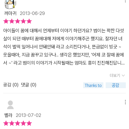
기 때문이란 생각이 들어요.무엇이든지 할 수 있는 꿈나라 이야기가
펼쳐지는 <어젯밤 꿈속에> 을아이들과 함께 읽어보았답니다. 꿈
까마귀
2013-06-29
은 참 다양하죠. 즐겁기도 하고, 간단하기도 하고..복잡한 꿈도 있어
요.어떤 꿈은 무시무시하고, 무섭기는 하지만 재미도 있어요.꿈 속에
아이들이 꿈에 대해서 언제부터 이야기 하던가요? 범이는 꽉찬 다섯
서는 보통 하지 못하던 일도 할수 있고, 멈 옛날로 돌아갈수 도 있어
살이 되던 때부터 꿈에대해 저에게 이야기해주곤 했지요. 잘자던 녀
요. 꿈 속에서 할 수 있는 다양한 것들을 알록달록 눈에 확 띄는 그림
석이 벌떡 일어나서 안돼안돼 라고 소리친다거나, 뜬금없이 빙긋 ~
과 함께 이야기하고 있어요.글밥은 적지만, 그 안에 담겨있는 이야기
웃을때아, 지금 꿈꾸고 있구나.. 생각은 했었지만, '어제 코 잘때 꿈에
는 참 많은 것 같아요.생동감있는 그림과 콜라주, 다양한 표현들이 아
서 ~' 라고 범이의 이야기가 시작될때는 엄마도 흥미 진진해진답니
이들의 눈을 반짝반짝 빛나게 하네요.꿈나라를 여행하고 온 듯한 느
다. 꿈은 현실을 반영한다는 이야기가 있잖아요 ^^ 그래서 꿈속에서
낌을 받게 하는 이책을 아이들과 함께 읽으니..서로서로 자신이 다녀
더보기
엄마는 어떻게 그려질지, 유치원 어떤 친구가 가장 많이 나오는지, 누
온 꿈나라 여행이야기가 끊임없이 나와요.그동안 한번도 꿈에 대한
공감 (
0
)
댓글 (0)
가 위험에서 구해줬는지 등을 통해서 범이가 누구에게 애정을 갖고
이야기를 해본 적이 없는데..나는 언제..이런 꿈 꾸었어..저런 꿈도 꾸
있는지 살짝 엿볼수 있어서 재미나지요. <어젯밤 꿈속에>는 이런 꿈
었었지...ㅎㅎ<어젯밤 꿈 속에>를 읽고 나서 한참을 이렇게...꿈이야
에 관한 이야기예요. 어떤 꿈들은 복잡한 미로같기도하고 간단하기도
메뉴
기하느라 늦게 잠이 들었답니다..^^
하고 즐겁기도 무시무시하기도 하지요. 그런 것들을 모두 이해하
벨라
2013-07-02
고 꿈과 현실을 잘 구분해낸다면 아이가 건강하게 잘 자라고 있다는
뜻이겠지요? 글밥은 짧지만 이 동화책을 읽는, 아니 보는 또 하나의