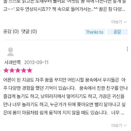
을 스스로 읽고는 노래부터 불러요 '어젯밤 꿈 속에 나는나는 날개 달
오늘 밤에도 잠자리 책으로 이 책 읽어주어야겠네요. ~~ ^ ^
고~~' 모두 연상되시죠?? 책 속으로 들어가서는..^^ 꿈은 참 다양하
기도해요어떤 꿈들은 즐겁고 어떤 꿈들은 간단하죠 또 어떤 꿈들은
더보기
무시무시하죠무섭기는 하지만 아슬아슬 오싹오싹 재미도 있어요꿈에
공감 (
0
)
댓글 (0)
서 우리는 보통 때 같으면 하지 못하던 일을 할 수가 있어요^^ 물속에
서 숨을 쉴 수도 있고 하늘을 날아다닐 수도 있어요판다랑 악어랑 물
고기랑 얼룩말이랑 코끼리랑 갖가지 동물들과 이야기를 할 수도 있고
메뉴
요..꿈을 꿀 수 있어서 밤에 잠자는 게 아주 신나요꿈속에서 갖가지 모
사과반쪽
2013-09-11
습과 이야기를 만날 수 있기 때문이지요지난밤에 무슨 꿈을 꾸었는지
기억하나요??오늘밤에는 무슨 꿈을 꿀 것 같나요??^^ 현실에서는
어른이 된 지금도 자주 꿈을 꾸지만 어린시절 꿈속에서 우리들은 아
불가능한 모든 것이 이루어질 수 있는 꿈속 세상에 대한 이야기예
주 다양한 경험을 했던 기억이 있습니다. 꿈속에서 친한 친구를 만나
요 아이는 표현이 넘 남다르고 감각적인 매력적으로 표현된 작품을
즐겁게 놀기도 하고, 낭떠러지에서 떨어지기도 하고, 가끔은 귀신을
보면서 꿈이야기를 나누니 너무나 신나하네요 가지각색 개성 넘치는
만나 너무 놀라기도 하고, 누군가가 뒤에 쫒아오면 빨리 달아나고 싶
그림을 살펴보며 유쾌한 캐릭터들의 상상의 꿈나라를 살펴보면서우
은데 몸이 마음처럼 쉽게 움직여 지지 않을 때도 있습니다. 너무 무
리 아이도 며칠전 자신의 꿈이야기를 들려주네요아빠가 회사일 때문
서운 꿈을 꾸었을땐 자다가 깨서 울기도 하고 즐겁고 재미난 꿈은 아
에 늦게 오셔 보지 못하고 잠들 때 아빠 보고싶다고 울다 잠이 들었는
더보기
침에 일어나자마자 엄마에게 쪼르르 달려가 간밤에 꾼 꿈얘기를 들려