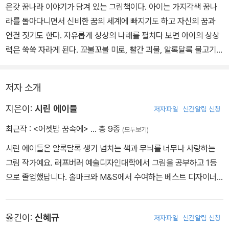
온갖 꿈나라 이야기가 담겨 있는 그림책이다. 아이는 가지각색 꿈나
라를 돌아다니면서 신비한 꿈의 세계에 빠지기도 하고 자신의 꿈과
연결 짓기도 한다. 자유롭게 상상의 나래를 펼치다 보면 아이의 상상
력은 쑥쑥 자라게 된다. 꼬불꼬불 미로, 빨간 괴물, 알록달록 물고기
등 무섭고 유쾌하고 환상적인 그림이 이야기를 더 흥미롭게 한다.
저자 소개
샤갈의 그림을 보는 듯한 풍부한 색감과 신비감 넘치는 표현이 눈길
을 사로잡고, 콜라주 등 다양한 기법을 사용해 눈으로 보는 것뿐 아니
지은이:
시린 에이들
저자파일
신간알림 신청
라 오감으로 느끼게 한다. 또한 독특한 캐릭터와 상상력 넘치는 장면
최근작 :
<어젯밤 꿈속에>
… 총 9종
(모두보기)
은 보기만 해도 신이 난다. 눈앞에 펼쳐진 꿈나라를 여행하다 보면 아
시린 에이들은 알록달록 생기 넘치는 색과 무늬를 너무나 사랑하는
이의 창의력도 쑥쑥 자라난다.
그림 작가예요. 러프버러 예술디자인대학에서 그림을 공부하고 1등
으로 졸업했답니다. 홀마크와 M&S에서 수여하는 베스트 디자이너
상을 받기도 했어요. 2010년에는 독서자선단체인 북 트러스트의 공
식 동화 그림 작가가 됐고요, <보름달>, <세계의 시 축제에 가볼까
옮긴이:
신혜규
저자파일
신간알림 신청
요?>, <완두콩 소년> 등의 책에 그림 작가로 참여했답니다.