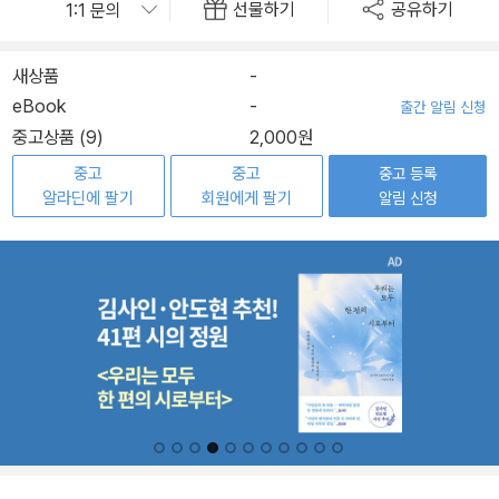
선물하기
공유하기
새상품
-
eBook
-
출간 알림 신청
중고상품 (9)
2,000원
중고
중고
중고 등록
알라딘에 팔기
회원에게 팔기
알림 신청