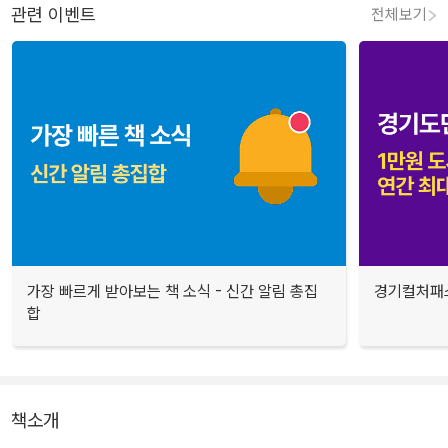
관련 이벤트
전체보기
가장 빠르게 받아보는 책 소식 - 신간 알림 총집
경기컬처패스
합
책소개