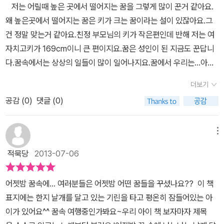
저는 어릴때 높은 곳에서 떨어지는 꿈을 그렇게 많이 꾼거 같아요.
재미는 바로 그림이예요. 마치 물감으로 물들여놓은듯한 배경이나 색
왜 높은곳에서 떨어지는 꿈은 키가 크는 꿈이라는 설이 있잖아요.그
종이를 잘라 만든 그림, 종이접기, 한지등 어떻게 보면 낙서같기도하
건 정말 맞는거 같아요.친정 부모님의 키가 작은편인데 반해 저는 여
고, 어떻게보면 멋진 디자인처럼 재미있는 이 그림들을 보며 아이들
자치고키가 169cm이니 큰 편이지요.꿈은 성인이 된 지금도 꾼답니
의 꿈속 이야기를 상상하게 만들지요. 책속에서 가장 재미있는 장면
다.꿈속에서는 상상의 일들이 많이 일어나지요.꿈에서 우리는...아주
은 다양한 동물들이 등장해서 이야기하는 페이지랍니다. 나는 내가
먼 옛날로 돌아갈 수도 있고동물들과 이야기를 할 수도 있죠.물속에
꿈속에서 또 꿈을 꾸고 있는 걸 깨달을 때가 있단다.어머, 나도 그래!
더보기
서 숨을 쉴 수도 있고이 별 저 별을 왔다 갔다 할 수도 있어요.꿈속에
그럴땐 엄청 재밌지? 아주 빨리 달리는데 몸은 아주 천천히 움직이는
공감 (
0
)
댓글 (0)
서는 뭐든지 할 수 있답니다. ^ ^ 색감이 무척 밝고 그림풍이 예뻐요.
꿈을 꿀 때가 있지.그런데 말야, 난 내가 꾼 꿈을 거의 기억 못하거든!
글자도 꿈을 꾸는것처럼 곡선을 이루고 있구요.한 번씩 둘째는 잠을
이 페이지가 뱀처럼 이리저리 글자들이 기어다니고(!) 있어서 아이들
자다가 씩 웃거나 소리내어 웃을때가 있어요.꿈에서 무슨 즐거운 일
메뉴
의 책읽기 재미를 한층 더 높여주는것같아요. 이 책은 그림이 예뻐서
이 있을까 싶어저도 함께 웃곤 하는데요, 꿈을 꿀 수 있어서 밤에 잠자
미술활동할때 활용한다거나, 꿈속에서 우리는 무엇이든 될수있고 할
적묵당
2013-07-06
는 게 아주 신난다고 책에서는 이야기하고 있습니다.꿈속에서 갖가지
수 있다는 이야기로 잠들기 싫어한다거나 무서운 꿈을 꾼 친구들을
모습과 이야기를만날 수 있기 때문에 꿈을 꾸는 아이들은 행복하지
달랠수 있는 방법으로도 이용하면 좋을것같단 생각이 들었답니다.
어젯밤 꿈속에... 여러분들은 어젯밤 어떤 꿈들을 꾸셨나요?? 이 책
요.이 책은 잠자리에 들기 전에 기분 좋은 꿈을 꾸라며아이에게 읽어
범이가 잠들기전에 이 책을 읽어줘봤으니, 내일 아침에는 어떤꿈을
표지에는 한지 날개를 달고 있는 기린을 타고 평온히 잠들어있는 아
주기에 참 좋으네요.기분좋은 꿈을 꾸는것은 건강하다는 또 하나의
꾸었나 살짝 들어봐야겠네요 ^^
이가 있어요^^ 꿈속 여행중인가봐요~우리 아이 책 보자마자 제목
사실일 수 있잖아요.좋은꿈, 건강한꿈이 아이에게 찾아오기를 바라며