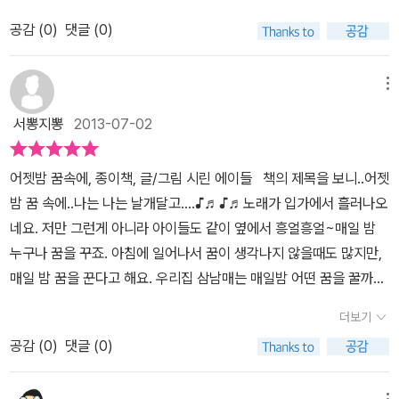
공감 (
0
)
댓글 (0)
메뉴
서뽕지뽕
2013-07-02
어젯밤 꿈속에, 종이책, 글/그림 시린 에이들 책의 제목을 보니..어젯
밤 꿈 속에..나는 나는 날개달고....♪♬♪♬노래가 입가에서 흘러나오
네요. 저만 그런게 아니라 아이들도 같이 옆에서 흥얼흥얼~매일 밤
누구나 꿈을 꾸죠. 아침에 일어나서 꿈이 생각나지 않을때도 많지만,
매일 밤 꿈을 꾼다고 해요. 우리집 삼남매는 매일밤 어떤 꿈을 꿀까
요?자고 일어난 아침에 꿈이야기를 해본적이 별로 없네요.흐흐아이
더보기
를 키우다보니 새벽에 많은 일이 있어요.아이들이 새벽에 깨서 무섭
공감 (
0
)
댓글 (0)
다고 울때도 있고, 자면서 하하호호 웃을때도 있어요.그건 꿈나라에
서 재미있거나 무섭거나 자기만의 상상의 나래를 펼친 공간을 여행하
메뉴