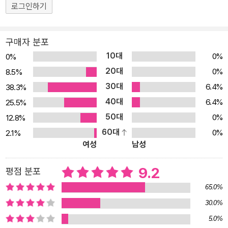
계에 빠지기도 하고 자신의 꿈과 연결 짓기도 합니다. 자유롭게 상상
로그인하기
의 나래를 펼치다 보면 아이의 상상력이 쑥쑥 자라게 됩니다. 콜라주
기법 등 오감으로 느끼는 그림이 창의력을 키워줘요 꼬불꼬불 미로,
구매자 분포
빨간 괴물, 알록달록 물고기… 무섭고 유쾌하고 환상적인 그림이 이야
10대
0%
0%
기를 더 흥미롭게 해요. 샤갈의 그림을 보는 듯한 풍부한 색감과 신비
20대
0%
8.5%
감 넘치는 표현이 눈길을 사로잡고, 콜라주 등 다양한 기법을 사용해
30대
6.4%
38.3%
눈으로 보는 것뿐 아니라 오감으로 느끼게 하지요. 또한 독특한 캐릭
40대
터와 상상력 넘치는 장면은 보기만 해도 신이 납니다. 눈앞에 펼쳐진
6.4%
25.5%
꿈나라를 여행하다 보면 아이의 창의력도 쑥쑥 자란답니다. 어떤 꿈
50대
0%
12.8%
들은 무시무시하죠! 무섭기는 하지만 아슬아슬 오싹오싹 재미도 있어
60대
0%
2.1%
여성
남성
요. 꿈에서 우리는, 보통 때 같으면 하지 못하던 일을 할 수가 있어요.
물속에서 숨을 쉴 수도 있고, 하늘을 날아다닐 수도 있어요. 판다랑,
9.2
평점 분포
악어랑, 물고기랑, 얼룩말이랑, 코끼리랑 갖가지 동물들과 이야기를
할 수도 있고요. 꿈을 꿀 수 있어서 밤에 잠자는 게 아주 신나요. 꿈속
65.0%
에서 갖가지 모습과 이야기를 만날 수 있기 때문이지요. - 본문 중에
30.0%
서
5.0%