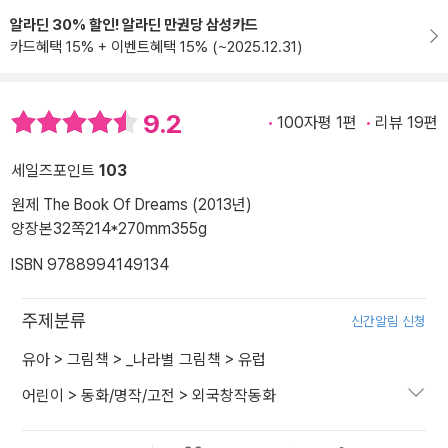
알라딘 30% 할인! 알라딘 만권당 삼성카드
카드혜택 15% + 이벤트혜택 15% (~2025.12.31)
9.2
100자평 1편
리뷰 19편
세일즈포인트
103
원제 The Book Of Dreams (2013년)
양장본
32쪽
214*270mm
355g
ISBN 9788994149134
주제분류
신간알림 신청
유아
>
그림책
>
_나라별 그림책
>
유럽
어린이
>
동화/명작/고전
>
외국창작동화