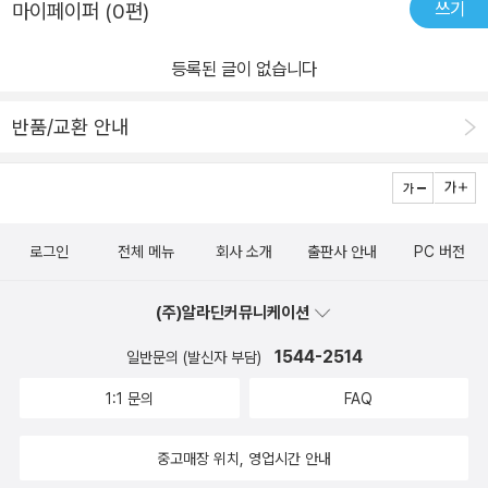
쓰기
마이페이퍼 (0편)
으로 그림이 너무 재미있죠? 꿈속에서 만날수 있는 상황들을 그림으
화를 나눠 볼 수 있는 기회를 가질 수 있었습니다. 잠들기전 아이들
로 나타나 있는대요~ 아름다운 그림도 있고~~ 복잡한 글도 있고
에게 읽어주고 함께 꿈에 대해 간단한 대화를 나눠본다면 우리 아이
등록된 글이 없습니다
~ 그리고 요즘 우리 벤군의 관심사는 무서운 괴물이 나타나는 꿈도
들이 꿈속에서도 엄마와 함께 즐거운 시간을 보내는 꿈을 꿀수도 있
있어요~ 그리고 꿈속에서는 못하는게 없죠~ 날아다닐수도~~ 그리
겠다는 재미있는 생각도 드네요. 이 책은 4세~초저 어린이에게 추천
반품/교환 안내
고 몸이 아주 커질수도~ 작아질수도 있어요 그런 상황들을 아이들이
하고 싶은 책입니다.
이해하기 쉽게~~~ 그림으로 나타내었어요~ 글밥이 작아서 읽어주
는대도 너무 좋았어요 ㅋ 우리아이의 책 읽기!! 언제나 귀염둥
이 벤군은~~ 엄마가 읽어주는 책을 적극적으로 감상한답니다 꿈에
로그인
전체 메뉴
회사 소개
출판사 안내
PC 버전
서 꽃이 나오니~~~ 꽃받침 포즈를 취해주구요~~ 복잡한 길이 나오
니~~ 이걸 길이 너무 복잡한대 어떡게 가지? 했더니 골똘이 생각하
(주)알라딘커뮤니케이션
는척을 하더니 한다는 말이!! 엄마 자동차를 타고 가면 되지~~ ㅋㅋ
ㅋ 암튼 어른들이 생각하지 못한 대답이라 요즘 우리 벤군이랑 책읽
1544-2514
일반문의 (발신자 부담)
고 대답 듣는 재미도 쏠쏠한대요~ 괴물이 타나나자~ 무섭다고 엄마
1:1 문의
FAQ
한테 달려오는 벤군~ 다 컸다고 생각했는대 아직 아기예요~~ 바닷
속 모습이 나오자 너무 재미있어하네요~ 엄마 꿈속에서는 못하
중고매장 위치, 영업시간 안내
는게 없는거야? 난 지금 하늘도 못 날고~ 물속에서 숨도 못쉬는대 꿈