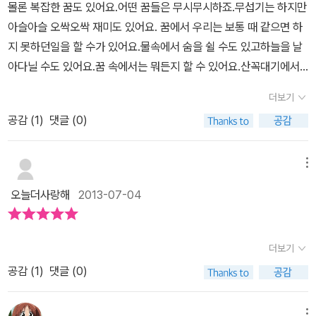
몰론 복잡한 꿈도 있어요.어떤 꿈들은 무시무시하죠.무섭기는 하지만
이 뛰어난지 ~~아직도 그 표정이 역력하네요~~
아슬아슬 오싹오싹 재미도 있어요. 꿈에서 우리는 보통 때 같으면 하
지 못하던일을 할 수가 있어요.물속에서 숨을 쉴 수도 있고하늘을 날
아다닐 수도 있어요.꿈 속에서는 뭐든지 할 수 있어요.산꼭대기에서
구름을 잡을 수도 있어요.별나라에서 살 수도 있고이 별 저 별을 왔다
더보기
갔다 할 수도 있어요.아주 먼 옛날로 돌아갈 수도 있답니다. 판다랑,
공감 (
1
)
댓글 (0)
악어랑, 물고기랑, 얼룩말이랑 코끼리랑 갖가지 동물들과 이야기를
할 수도 있고요. 여러분! 혹시 이런 꿈을 꿔 본 적 없나요?몸이 아주
커지고,주위의 다른 모든 것들이 아주 작아지는 꿈을 말이에요. 아니
메뉴
면 몸이 아주 작아지고 주위의 다른 모든것들이 아주 커지는 꿈을
오늘더사랑해
2013-07-04
요 꿈을 꿀 수 있어서 밤에 잠자는게 아주 신나요.꿈속에서 갖가지 모
습과 이야기를 만날 수 있기 때문이지요.지난밤에 무슨 꿈을 꾸었는
지 기억나나요?오늘밤에는 무슨 꿈을 꿀 것 같나요? 가끔 저희 아
더보기
이들은 자다가 앙하고 울곤 합니다.왜 그런지 이유는 알수 없죠.낮에
공감 (
1
)
댓글 (0)
못하게 했던것, 아이가 혼나서 그러거나 싸워서 그런것들 때문에 아
이가 힘들어서 꿈에서도 그런게 아닐까 걱정하기도 했죠. 그리고 어
메뉴