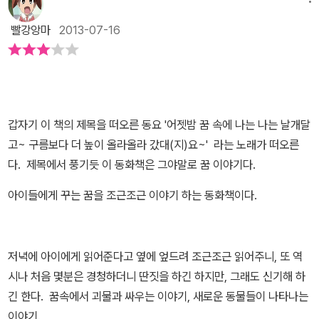
떤 때는 알아듣지도 못하는 말로 속삭이듯 말을 해요.이 아이들이 어
떤 꿈을 꾸고 있을까 항상 궁금했어요. 저는 어릴적에는 전설의 고향
빨강앙마
2013-07-16
을 보고는 무서운 꿈을 참 많이 꾸고꿈이 생시인양 화장실에도 가지
못해 전전긍긍했던때가 기억이 나네요. 꿈이라고 해서 무서운거만 꾸
는게 아니라 하늘도 날을수도 있고 비행기도 탈수도 있고산위에 올라
갈수도 있고 좋아하는 강아지와도 이야기할 수 도 있고공룡들에게 쫓
갑자기 이 책의 제목을 떠오른 동요 '어젯밤 꿈 속에 나는 나는 날개달
길수도 있지만 ... 정말정말 해보고 싶은것들을 이루게도 하고 지금은
고~ 구름보다 더 높이 올라올라 갔대(지)요~' 라는 노래가 떠오른
할 수 없지만 해보고 싶었던 것들을 마음껏 해보게 할 수 있겠죠.꿈
다. 제목에서 풍기듯 이 동화책은 그야말로 꿈 이야기다.
은 신나는 것이라고 아이들도 이제는 알 수 있겠죠.
아이들에게 꾸는 꿈을 조근조근 이야기 하는 동화책이다.
저녁에 아이에게 읽어준다고 옆에 엎드려 조근조근 읽어주니, 또 역
시나 처음 몇분은 경청하더니 딴짓을 하긴 하지만, 그래도 신기해 하
긴 한다. 꿈속에서 괴물과 싸우는 이야기, 새로운 동물들이 나타나는
이야기.