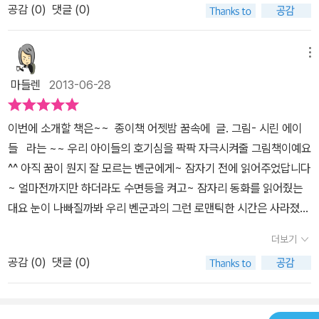
데 꿈 속에서 아빠랑 뽀로로에 나오는 루피집에 놀러갔대요 우리 아
공감 (
0
)
댓글 (0)
드리기도 했지요. 이렇게 다양한 꿈의 세계를 참 재미있게 풀어낸 책
이가 자신과 동일시하는 캐릭터 루피 ㅋ아무래도 꿈은 아이의 생각을
<어젯밤 꿈 속에>(종이책, 2013>를 아이와 함께 만나보았습니
반영하는 것인가봐요^^아이와 함께 책을 보며 다양한 기법을 사용한
다. 이 책이 주는 가장 큰 매력은 다양한 꿈의 세계를 멋진 그림으로
메뉴
그림을 살펴보며 꿈에 대해 이야기도 나눠보고..아이와 만은 대화와
표현해냈다는 점인데요 그림의 표현 기법이 다양합니다. 콜라주 기
교감을 나눌 수 있는 계기를 만들어주는 멋진 책이네요^^꿈나라를 여
마들렌
2013-06-28
법이나 수채 그림 같은 색감이 풍부하고 질감이 독특한 그림을 통해
행에 대해 상상하고 생각하고 이야기 나누며 아이의 상상력 창의력도
우리 꿈속에서 느꼈던 놀랍고, 즐겁고, 행복하고, 신기했던 그 기분을
쑥쑥 키워줄 수 있는 책이예요상상하는 무엇이든지 다 가능한 멋진
이번에 소개할 책은~~ 종이책 어젯밤 꿈속에 글. 그림- 시린 에이
잘 표현해 내고 있어요. 책을 통해서 마치 꿈속에서 느꼈던 그 기분을
꿈나라세상~ 오늘 밤 또 우리 아이들은 꿈 속에서 신나는 여행을 하
들 라는 ~~ 우리 아이들의 호기심을 팍팍 자극시켜줄 그림책이예요
다시 느끼는것 같은 느낌을 줍니다. 책은 푸른 들판에서 공룡과 기
겠죠 ㅎㅎ 이 책과 함께하며 꿈나라를 여행하며 상상력도 쑥쑥 기르
^^ 아직 꿈이 뭔지 잘 모르는 벤군에게~ 잠자기 전에 읽어주었답니다
린을 만나고, 화려한 꽃이 가득핀 정글에서 종이배를 타고 가기도 합
고.. 아이의 자유로운 영혼을 맘껏 펼칠 수 있겠어요 오늘 밤 우리 아
~ 얼마전까지만 하더라도 수면등을 켜고~ 잠자리 동화를 읽어줬는
니다. 현실에서는 불가능한 물속에서 숨쉬기, 이별 저별을 왔다갔다
이 꿈속 세상에서 펼쳐질 멋지고 훌륭한 이야기도 정말 궁금하고 기
대요 눈이 나빠질까봐 우리 벤군과의 그런 로맨틱한 시간은 사라졌답
할 수 있기도 합니다. 내몸은 아주 커지는데 주위 모든것들은 아주 작
대되네요^^
니다. 그냥 식탁에서 보고~~ 잠자러 가는걸로^^ 표지를 보니~~ 한
아지는 재미있는 꿈도 꾸지요. 많은 사람들이 경험해봤을 꿈에 대해
더보기
소녀가~ 기린등에 타고~ 있네요 잠을 자는중인가봐요~~ 요 기린 날
다채로운 그림과 함께 재미있게 풀어냅니다. 꿈의 세계는 우리가 상
공감 (
0
)
댓글 (0)
개는 좀 입체적으로 표현되어있어요 벤군이 만져보곤 재미있다고 하
상하던 그 이상의것을 경험할 수 있다는 매우 독특한 매력이 있는데
더라구요^^ 이렇게 그림책 안에 있는 그림이 엽서로 되어서 들
요 이 책 또한 그러한 꿈의 매력을 잘 표현해내고 있습니다. 저는 아
어있어요~ 작은 액자에 넣어두어도 너무 이쁠것 같아요 전체적
이들과 함께 이 책을 읽고 그림을 함께 감상하며 꿈의 세계에 대해 대