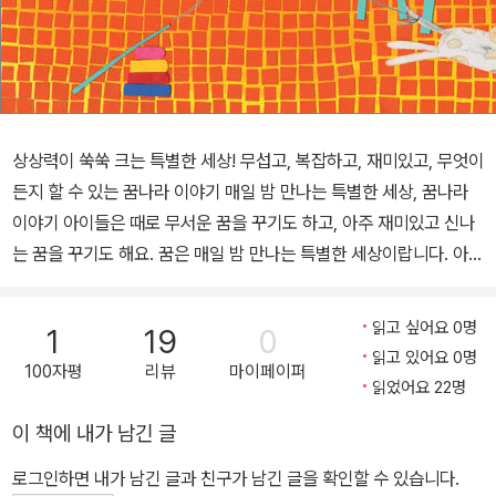
상상력이 쑥쑥 크는 특별한 세상! 무섭고, 복잡하고, 재미있고, 무엇이
든지 할 수 있는 꿈나라 이야기 매일 밤 만나는 특별한 세상, 꿈나라
이야기 아이들은 때로 무서운 꿈을 꾸기도 하고, 아주 재미있고 신나
는 꿈을 꾸기도 해요. 꿈은 매일 밤 만나는 특별한 세상이랍니다. 아이
들은 꿈 속에서 상상력 가득한 여행을 합니다. 이 책에는 온갖 꿈나라
이야기가 담겨 있습니다. 아이와 함께 책을 보며 어젯밤에 꾼 꿈에 대
읽고 싶어요 0명
1
19
0
해 이야기를 나눠보세요. 엄마와 아이 모두 순수한 동심의 세계로 빠
읽고 있어요 0명
100자평
리뷰
마이페이퍼
져들거예요. 책 속을 여행하다 보면 어느새 상상력도 쑥쑥! 꿈속에는
읽었어요 22명
별의별 게 다 나오고, 무엇이든지 다 할 수 있어요. 하늘을 날아다니거
이 책에 내가 남긴 글
나 물속에서 숨을 쉬는 등 현실에서 할 수 없는 것들도 꿈속에서는 다
가능하지요. 아이는 가지각색 꿈나라를 돌아다니면서 신비한 꿈의 세
로그인하면 내가 남긴 글과 친구가 남긴 글을 확인할 수 있습니다.