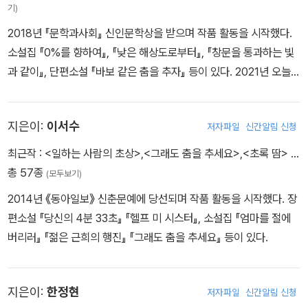
기)
2018년 『문학과사회』 신인문학상을 받으며 작품 활동을 시작했다.
소설집 『0%를 향하여』, 『낮은 해상도로부터』, 『창문을 통과하는 빛
과 같이』, 단편소설 『바보 같은 춤을 추자』 등이 있다. 2021년 오늘의
작가상을, 2021년, 2022년 젊은작가상을, 2022년 김만중문학상 신
인상을 받았다.
지은이:
이서수
저자파일
신간알림 신청
최근작 :
<일하는 사람의 초상>
,
<그래도 춤을 추세요>
,
<초록 땀>
…
총 57종
(모두보기)
2014년 《동아일보》 신춘문예에 당선되며 작품 활동을 시작했다. 장
편소설 『당신의 4분 33초』 『헬프 미 시스터』, 소설집 『엄마를 절에
버리러』 『젊은 근희의 행진』 『그래도 춤을 추세요』 등이 있다.
지은이:
한정현
저자파일
신간알림 신청