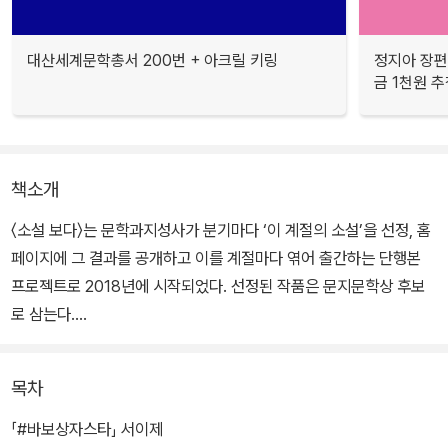
대산세계문학총서 200번 + 아크릴 키링
정지아 장편
금 1천원 
책소개
〈소설 보다〉는 문학과지성사가 분기마다 ‘이 계절의 소설’을 선정, 홈
페이지에 그 결과를 공개하고 이를 계절마다 엮어 출간하는 단행본
프로젝트로 2018년에 시작되었다. 선정된 작품은 문지문학상 후보
로 삼는다.
지난 3년간 꾸준히 출간된 〈소설 보다〉 시리즈는 젊은 작가들의 소설
목차
은 물론 선정위원이 직접 참여한 작가와의 인터뷰를 수록하여 독자들
의 큰 호응을 얻었다. 앞으로도 매 계절 간행되는 〈소설 보다〉는 주목
「#바보상자스타」 서이제