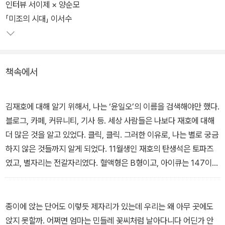
받는 젊은 작가와 독자를 가장 신속하고 긴밀하게 연결하는 가교 역
인터뷰 서이제 × 양순모
할을 충실히 해낼 것이다.
「미조의 시대」 이서수
『소설 보다 : 여름 2021』에는 2021년 봄 ‘이 계절의 소설’ 선정작인
서이제의 「#바보상자스타」, 이서수의 「미조의 시대」, 한정현의 「쿄코
책속에서
와 쿄지」 총 3편과 작가 인터뷰가 실렸다. 해당 작품은 제11회 문지문
학상 후보가 된다. 선정위원(강동호, 김보경, 김형중, 양순모, 이수형,
조연정, 조효원, 홍성희)은 매번 자유로운 토론을 거쳐 작품을 선정한
김재호에 대해 알기 위해서, 나는 ‘윤일오’의 이름을 검색해야만 했다.
다. 심사평은 문학과지성사 웹사이트에서 확인할 수 있다.
블로그, 카페, 커뮤니티, 기사 등. 세상 사람들은 나보다 재호에 대해
더 많은 것을 알고 있었다. 클릭, 클릭. 그러한 이유로, 나는 별로 궁금
하지 않은 것들까지 알게 되었다. 11월생인 재호의 탄생석은 토파즈
였고, 별자리는 전갈자리였다. 혈액형은 B형이고, 아이큐는 147이
며, MBTI 유형은 자기가 무슨 유형인지 모르는 유형이었다.
―서이제, 「#바보상자스타」
종이에 앉는 단어도 이렇듯 제자리가 있는데 우리는 왜 아무 곳에도
앉지 못할까. 어쩌면 엄마는 민들레 꽃씨처럼 날아다니다 어딘가 안