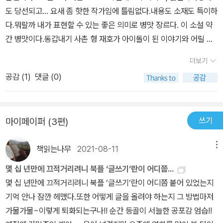
도 당선되고... 요새 좀 핫한 작가임에 틀림없다.내용도 소재도 특이하
다.뭐랄까 내가 표현할 수 있는 좋은 의미로 병맛 장르다. 이 소설 약
간 병맛이다.동갑내기 사촌 형 재호가 아이돌이 된 이야기와 어릴 적
모습에서 명절이 너무도 싫은 백수의 이야기. 대학 때 천체관측 동아
더보기
리에서 아폴로 11호가 달에 착륙하는 것까지. 그냥 작가가 쓰고 싶은
공감 (
1
)
댓글 (0)
대로 다 했다.🔖p.12 자고로, 가족이란 멀리 떨어져 지낼 때 더 가까
워지는거라고. 나는 믿고 있었기 때문에 될 수 있는 한 그들과 멀리멀
리 떨어져, 잘 지내고 싶었다.🔖p.18 실패는 경험이라고 하지만. 차라
쓰기
마이페이퍼 (3편)
리 젊을 때 실패하는 게 낫다고 하지만. 그런 말들은 모든 실패한 사
람들을 위로하기 위해 만들어진 말이라는 걸 알게 되었다.#미조의시
책읽는나무
2021-08-11
메뉴
대 #이서수간만의 집중되는 단편이다.요즘의 시대 배경에 참 어렵게
사는 우리 청년을 삶이 나오는 작가의 자전적 소설이다.아빠가 남긴
몇 십 년만에 끄적거리려니 북플 ‘글쓰기‘란이 어디쯤...
5천만 원으로 서울에서 방 구해되는 미조와 엄마. 창문을 열면 지나
몇 십 년만에 끄적거리려니 북플 ‘글쓰기‘란이 어디쯤 붙어 있었는지
다니는 사람들 발이 보이는 지하 원룸 밖에는 못 구하는데... 맛집 여
기억 안나 잠깐 헤맸다.또한 어떻게 글을 올려야 하는지 그 방법마저
행이나 하며 7년대 싸돌아 치고 돌아다니는 오빠 층조.성인 웹툰을
가물가물~이렇게 퇴화되는구나!! 순간 등골이 서늘한 공포감 엄습!!
그리며 스트레스를 받고, 도림천을 걸으면 담배를 피며 하루를 마무