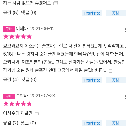
하는 사람 없으면 좋겠어요
공감 (
8
)
댓글 (0)
이데아
2021-06-12
메뉴
쿄코와쿄지 이소설은 슬프다는 걸로 다 말이 안돼요.. 계속 먹먹하고..
5.18만 다룬 것처럼 소개글엔 써졌는데 인터섹슈얼, 신에 대한 문제,
오키나와, 재조일본인(?)등.. 그래도 살아가는 사람들 있어서..한정현
작가님 소설 원래 슬프긴 한데 그중에서 제일 슬펐습니다..
공감 (
4
)
댓글 (0)
수박바
2021-07-28
메뉴
이서수의 재발견
공감 (
2
)
댓글 (0)