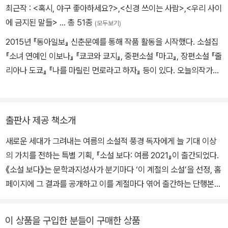
최근작 :
<혹시, 야구 좋아하세요?>
,
<신경 쓰이는 사람>
,
<우리 사이
에 금지된 말들>
… 총 51종
(모두보기)
2015년 『동아일보』 신춘문예를 통해 작품 활동을 시작했다. 소설집
『소녀 연예인 이보나』 『쿄코와 쿄지』, 중편소설 『마고』, 장편소설 『줄
리아나 도쿄』 『나를 마릴린 먼로라고 하자』 등이 있다. 오늘의작가상,
젊은작가상, 퀴어문학상, 부마항쟁문학상, 5·18문학상을 수상했다.
출판사 제공 책소개
새로운 세대가 그려내는 여름의 소설적 풍경 독자에게 늘 기대 이상
의 가치를 전하는 특별 기획, 『소설 보다: 여름 2021』이 출간되었다.
《소설 보다》는 문학과지성사가 분기마다 ‘이 계절의 소설’을 선정, 홈
페이지에 그 결과를 공개하고 이를 계절마다 엮어 출간하는 단행본
프로젝트로 2018년에 시작되었다. 선정된 작품은 문지문학상 후보
로 삼는다. 지난 3년간 꾸준히 출간된《소설 보다》시리즈는 젊은 작가
이 상품을 구입한 분들이 구매한 상품
들의 소설은 물론 선정위원이 직접 참여한 작가와의 인터뷰를 수록하