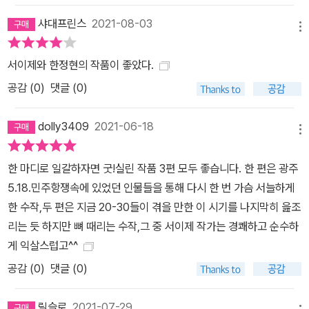
샤대프린스
2021-08-03
메뉴
서이제와 한정현의 작품이 좋았다.
공감 (
0
)
댓글 (0)
dolly3409
2021-06-18
메뉴
한 마디로 일갈하자면 굿!실린 작품 3편 모두 좋습니다. 한 편은 광주
5.18.민주항쟁속에 있었던 인물들을 통해 다시 한 번 가슴 서늘하게
한 수작,두 편은 지금 20-30들이 겪을 만한 이 시기를 나지막히 읊조
리는 듯 하지만 뼈 때리는 수작,그 중 서이제 작가는 경쾌하고 순수하
게 익살스럽고^^
공감 (
0
)
댓글 (0)
릴슬로
2021-07-29