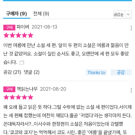
대이자 재일 교포인 영소가 “그런데 왜 이렇게, 고통스러운 걸까, 엄
구매자 (9)
전체 (9)
마” 하고 묻기까지의 과정은, 어떤 기억은 역사로 기록되었을 때 비로
소 자유로워질 수 있음을 증명한다. 친구들과 “아들 子가 아닌 스스
파이버
2021-08-13
메뉴
로 自. 스스로의 공동체”로 나아가고자 했던 영소의 엄마 쿄지 상. 경
녀에서 경자로, 다시 쿄코(京子)에서 쿄지(京自)로의 변화는 결코
이번 여름에 만난 소설 세 편. 앞의 두 편의 소설은 여름과 젊음이 만
과거의 상처를 치유하는 데 그치지 않는다. 훗날 5.18 연구자가 된 영
난 것 같았어요. 소설이 실린 순서도 좋고, 오랜만에 세 편 모두 좋았
소가 엄마의 변화된 이름에서 연대의 흔적을 찾아낸 것처럼, 가부장
습니다.
제, 성별이분법, 혈연 중심주의를 벗어난 ‘스스로의 공동체’를 향한 낙
공감 (
21
)
댓글 (2)
관이 여기에 있다. “구술 증언은 듣고 나면 그걸로 조사가 끝나는 게
아니라 오히려 그때부터 이야기가 시작되는 것 같다는 생각이 들어
책읽는나무
2021-08-20
요. 그 이야기를 듣는 것만으로도 치명적인 생각이 들 때가 있었습니
메뉴
다. 그런데 저는 운이 좋았던 걸까요? 그럼에도 불구하고 살아가는
꽤 오래 들고 읽은 듯 하다.그럴 수밖에 없는 소설 세 편이었다.서이제
사람들이 있더라고요. 그것도 마냥 슬프게만이 아니라 밝게, 밝으려
는 세 편째 접했는데 여전히 재밌다.줄곧 ‘귀엽다‘라는 생각마저 든다.
고 노력하면서. 정말 그럼에도 불구하고요.” 「인터뷰 한정현 × 김보
꼰대독자라서?..이서수와 한정현의 소설은 처음이었는데 강렬했
경」에서
다.‘쿄코와 쿄지‘는 먹먹해서 코도 시린..좋은 ‘여름‘을 끝냈기에, 또