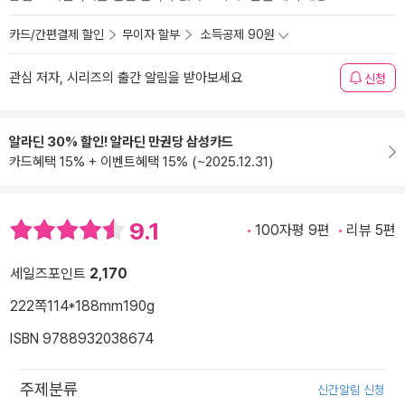
카드/간편결제 할인
무이자 할부
소득공제 90원
관심 저자, 시리즈의 출간 알림을 받아보세요
신청
알라딘 30% 할인! 알라딘 만권당 삼성카드
카드혜택 15% + 이벤트혜택 15% (~2025.12.31)
9.1
100자평 9편
리뷰 5편
세일즈포인트
2,170
222쪽
114*188mm
190g
ISBN 9788932038674
주제분류
신간알림 신청