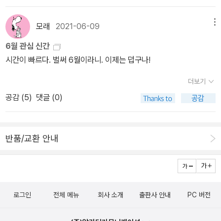
들은 대부분 여성 작가들이 많다.대세가 아니라 그들이 당연히 누려
터 도쿄 올림픽이 시작된다. 그런데 더위에 가려 응원의 소리가 들리
야할...노력의 시간들일 것이다.반가운 이름 최은영,정유정 작가의 신
지 않을 것 같다. 여름의 매미소리가 더 크다. 올림픽 특집 방송 때문
모래
2021-06-09
메뉴
간을 주문했었고,요즘 백수린,강화길 작가가 좋아져서 더 알고 싶어
일까, 즐겨보는 드라마의 방송 일정이 바뀌었다는 걸 최근에 알았다.
졌다.예전에 읽었던 ‘음복‘ 좋구나!! 여겼었던 강화길 작가를 먼저 선
6월 관심 신간
등장인물 모두가 성장하는 그런 드라마다. 그래서 기분이 좋다. 좋은
택했다.김소영 작가 에세이는 평이 좋아서...젊은 작가 수상작품집과
시간이 빠르다. 벌써 6월이라니. 이제는 덥구나!
어른이면 좋겠다는 생각을 하게 된다.​이쯤에서 복숭아 이야기를 하자
소설 보다 시리즈는 몰랐던 작가들을 새롭게 알아가는 게 좋아서 꾸
면 사진 속 복숭아는 친구가 보낸 것이다. 며칠 전 친구가 복숭아를 보
더보기
준히 구입하거나아니면 도서관에 빌려서라도 읽어 보려 노력중이
낼 테니 주소를 알려달라고 해서 “사양하지 않아”라는 답을 보냈
공감 (
5
)
댓글 (0)
다.‘증언들‘은 ‘시녀 이야기‘ 연장해서 읽어야할 것 같고...‘방랑자
고 탐스러운 복숭아가 도착했다. 부모님께 보내드렸더니 너무 좋아하
들‘은 도서관에서 빌려 읽다 사야겠다 싶어 주문한 책이다.아..‘인간실
셨다며 내 생각이 났다고 했던가. 아마도 부모님이 계신 시골에 내가
격‘ 유일한 남성 작가책이 있었구나!!중딩딸이 어디서 본 건지?읽고
살고 있어 그럴 것이다. 우리는 초등학교 중학교 동창이다.최근 직업
반품/교환 안내
싶대서 주문했다.좋아지는 작가들이 많아져 좀 행복하다.이 행복한
상 백신을 빨리 맞은 친구는 백신 접종 후 느낌을 상세히 설명해 주었
마음은 조울증처럼 금방 사라져 버리기에,그러기전에 얼른 기록해 보
다. 주변에 점점 백신 접종을 맞은 이들이 늘어난다. 부모님 세대가 아
고자 더듬더듬....올려 본다.
닌 친구로 확장된 것이다. 저마다 후기가 다르다. 하루하루 아픈 곳이
다르다는 친구도 있고 하루만 심하게 아팠다는 친구도 있고 심리적인
로그인
전체 메뉴
회사 소개
출판사 안내
PC 버전
요인이었다고 말하는 동생도 있었다.​친구에게 이번 주는 백신 접종으
로 기억될지도 모르겠다. 나에게 이번 주는 ‘네가 보낸 복숭아’로 기억