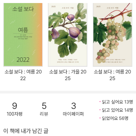
여 독자들의 큰 호응을 얻었다. 앞으로도 매 계절 간행되는《소설 보
다》는 주목받는 젊은 작가와 독자를 가장 신속하고 긴밀하게 연결하
는 가교 역할을 충실히 해낼 것이다. 『소설 보다 : 여름 2021』에는 2
021년 봄 ‘이 계절의 소설’ 선정작인 서이제의 「#바보상자스타」, 이
서수의 「미조의 시대」, 한정현의 「쿄코와 쿄지」 총 3편과 작가 인터뷰
가 실렸다. 해당 작품은 제11회 문지문학상 후보가 된다. 선정위원(강
동호, 김보경, 김형중, 양순모, 이수형, 조연정, 조효원, 홍성희)은 매
번 자유로운 토론을 거쳐 작품을 선정한다. 심사평은 문학과지성사
소설 보다 : 여름 20
소설 보다 : 가을 20
소설 보다 : 여름 20
웹사이트에서 확인할 수 있다. 여름, 이 계절의 소설 “멀리, 아주 멀
22
25
25
리. 살아생전 내가 도달할 수 없는 곳에 이르고 싶었다. 나도 한 번쯤
은, 그곳에.” 올여름 첫 소설집 발간을 앞둔 서이제의 「#바보상자스
타」는 청년 세대의 새로운 감각 공동체를 환기한다. 창업과 주식, 취
읽고 싶어요 13명
9
5
3
직마저 실패한 진호는 대학 때부터 짝사랑한 예리가 아이돌 그룹 1pi
읽고 있어요 14명
100자평
리뷰
마이페이퍼
ck의 팬임을 알게 된 후로, 그룹의 리드 보컬인 사촌 형 재호(일오)를
읽었어요 56명
끊임없이 의식한다. 화려한 스포트라이트를 받는 재호와 대비되는 진
이 책에 내가 남긴 글
호의 무료한 일상은, 소행성 이름을 딴 소제목들이 암시하듯, 임시 이