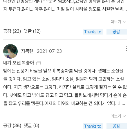
예전엔 건망증인 게야~~웃어 넘겼지만,요즘엔 영화를 많이 본 탓인
리하는 친한 언니 수영.서로가 예민해질 수밖에 없고, 탈모가 생길 수
지 두렵다.많이....아주 많이....며칠 발이 시려울 정도로 시원한 날씨
밖에 없고 날카로운 말을 할 수밖에 없는 사회구조다.가난과 노동. 독
덕에 조금 행복했었는데 역시나 한낮의 외출은 땀 난다.창피하게 겨
더보기
립적으로 잘 살고 싶은 사람들이지만, 그게 참 어렵다.이 소설 느낌 좋
드랑이가 울고 있었다.땀 삐질삐질 흘리면서 오는 길에 단골 커피 상
다.🔖p.118 서울의 집값은 아버지의 유산을 하찮은 것으로 만들어버
공감 (
23
)
댓글 (12)
점에 들러 커피 거름종이랑 아이스 아메리카노 한 잔 테이크 아웃해
렸다.🔖p.124 인간을 육체적으로 학살하는 것은 시간이지만, 정신적
서 빨대 빨면서 걸으니 시원하다.보통 길거리 걸어다니면서 커피 잘
으로 학살하는 것은 시대야.#쿄코와쿄지 #한정현어렵다. 이 단편은
안마시는데 너무 더우니까 눈앞에 보이는 것이 없다.시원하게 가벼운
자목련
2021-07-23
메뉴
단편인데 어렵다. 일단 친구 넷, 성정체성, 우리나라의 가부장적인 남
발걸음으로 집에 들어오니 현관앞에 주문했던 책들이 똬악!!!책 읽지
네가 보낸 복숭아
아선호사상, 광주 민주화, 재일한국인과 재한일본인, 오키나와 등등
않은 시간들이 엄청 났었는데 요즘 다시 시동 걸린 듯!!글밥이 주는 시
밤에는 선풍기 바람을 맞으며 복숭아를 먹을 것이다. 곁에는 소설을
너무 많은 내용은 50페이지 단편에 담았다. 여운도 길지만, 좀 무겁
간이....그리고 그 시간속에 잠시 꿈을 꾸는 것 같은 그 느낌도 좋다.아
둘 것이다. 읽고 있는 소설, 읽다만 소설, 읽을까 말까 고민하는 소설
고 침울하다.🔖p.173 그것은 작고 투명한 유리잔 같은 여름이었
직도 여전히 소설과 에세이집에서 못벗어나고 있지만,그래도 읽어야
이다. 지금 생각으로는 그렇다. 하지만 실제로 그렇게 될지는 알 수 없
다 하지만 그런 여름을 사람들은 사랑이라 부르는 듯했다
할 소설과 작가들이 줄을 섰다.너무 게으른 독자이기 때문일 것이다.
다. 낮에도 덥고 밤에도 덥고 덥고 덥고. 돌림노래처럼 덥다가 손에 손
🔖p.198 사람은 잊고자 하는 일에 보복을 당하기 마련이다.
게으름 피우다 벌써 노안이 와버린 나이가 된 탓에읽기는 더 느려진
을 잡고 우리를 맴돈다.어제의 더위와 비교하는 건 의미가 없다. 내일
다.그래도 잠시나마 꿈 꾸고 싶어 책을 주문하고,도서관행은 계속 한
의 더위가 올 거라는 걸 알기에. 더위를 대하는 방법을 다양하다. 에어
다.(읽지 않은 책들 반납,재대출,그리고 연체)이번 책을 주문하고 살
더보기
컨을 켜고 질끈 머리를 묵는 것으로 모든 게 끝났다. 길고 긴 머리카락
펴보니 거의 대부분 여성작가들의 책이다.요즘 한국 소설가들의 신작
공감 (
38
)
댓글 (6)
을 자르고 싶은 날들이다. M이 올린 단발머리가 너무 부럽다.​내일부