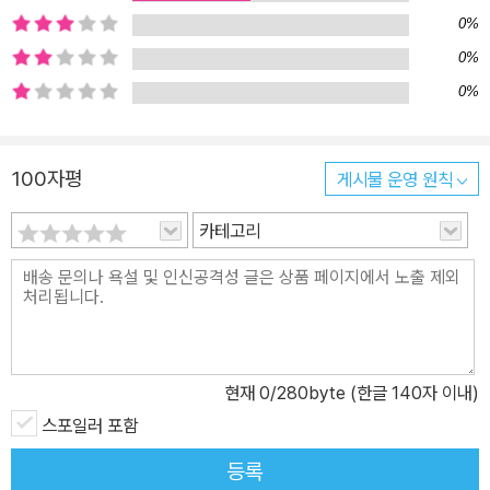
0%
로 집을 빼달라는 연락을 받지만, 5천만 원으로 서울에서 엄마와 함
께 살 집을 구하기란 요원하다. “각자 그 자리에서 독립적으로” 사는
0%
것조차 버거운 현실은 비좁은 방에서 눈치 없이 쑥쑥 자라는 고구마
0%
줄기까지 미워하게 한다. 그럼에도 미조는 시를 쓰는 엄마에게 “계속
써”라고 말하길 택한다. “시 썼어. 들어볼래?” “아니, 피곤해.” 벽 하
100자평
게시물 운영 원칙
나를 사이에 두고 각자 ‘시인지 일기인지 모를’ 무언가를 써 내려가는
엄마와 미조의 시간은, 꼭 그것이 응답을 전제하지 않더라도 서로를
카테고리
연결하는 줄기가 된다. “현실을 외면한 이야기는 앞으로도 쓰지 않을
것이고, 지금도 쓰지 않습니다. 현실 속에서 작지만 반짝이는 빛과 씁
쓸한 냉소를 불러일으키는 아이러니와 변화의 힘을 드러내는 순간을
발견한다면 저는 기꺼이 소설로 쓸 생각입니다.” 「인터뷰 이서수 × 홍
성희」에서 “어떤 사람들은요. 죽어도 꼭, 살아 있는 것 같잖아요? 또
현재
0
/280byte (한글 140자 이내)
어떤 사람들은 살아남았어도 늘 과거에 사는 거 같기도 하고 말예요.”
한정현의 「쿄코와 쿄지」는 데뷔작 「아돌프와 알버트의 언어」에서부터
스포일러 포함
이어져온 5.18민주화운동에 대한 작가적 고민을 고스란히 담아냈다.
등록
“나와는…… 정말 상관없는 일이잖아요?” 5.18을 경험하지 않은 세