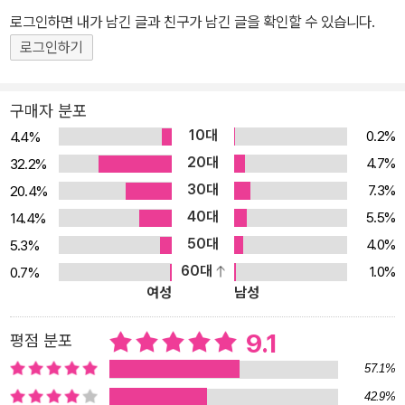
로그인하면 내가 남긴 글과 친구가 남긴 글을 확인할 수 있습니다.
름으로 평생 우주를 떠돌거나 이름조차 갖지 못한 무수한 소행성을
연상시킨다. 진호는 ‘진짜와 가짜’가 뒤섞인 화면 속 세계를 거쳐 “각
로그인하기
자의 궤도를 따라 서로를 비”추는 공동체의 일원으로 거듭날 수 있을
까. “TV?영상을 보는 감각이 독서 방식에 어떤 영향을 끼치는지 오
구매자 분포
래 고민”했다는 작가의 말처럼, 이미지처럼 배치된 문자와 기호, 시각
10대
0.2%
4.4%
적인 리듬을 고려한 텍스트가 또 다른 재미를 선사한다. “저는 제 소
20대
4.7%
32.2%
설 속 인물들이 ‘타인의 사적 영역과 자유’를 지킬 줄 아는 개인주의자
30대
7.3%
20.4%
이길 바랍니다. ‘나’의 영역이 소중하기 때문에 ‘너’의 영역도 소중히
40대
5.5%
14.4%
여길 줄 아는 그런 사람들이요. 이런 관계가 유지되기 위해서는 두터
50대
4.0%
5.3%
운 신뢰가 바탕이 되어야겠지요. 그런 신뢰가 가능하다면, 우리 모두
60대
1.0%
0.7%
각자의 영역을 지키면서도 서로 함께할 수 있다고 생각합니다.” 「인터
여성
남성
뷰 서이제 × 양순모」에서 “조용한 식물까지 미워하는 나의 마음은 도
대체 얼마나 작아진 걸까. 여섯 평짜리 반지하 방만큼?” 제6회 황산
9.1
평점 분포
벌청년문학상을 받으며 뛰어난 기량을 선보인 이서수의 「미조의 시
57.1%
대」는 핍진한 인물 묘사를 통해 소유격으로 이 시대를 호명한다. ‘미
42.9%
조’는 여섯번째 회사 면접을 보고 낙담하며 돌아오는 길에 재건축으