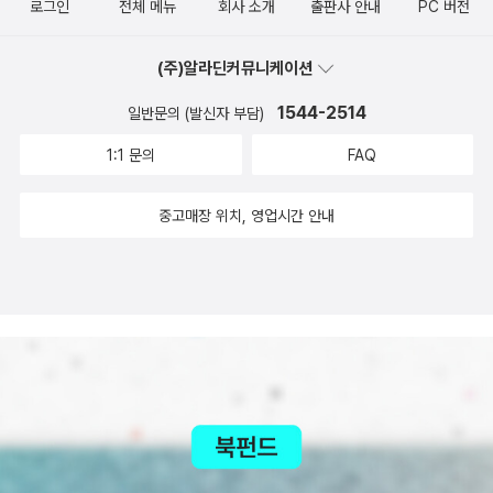
로그인
전체 메뉴
회사 소개
출판사 안내
PC 버전
했지만 허미아는 아버지가 정해주신 디미트리우스와 절대 결혼 할 수
곡을 어린이들이 쉽게 읽고 이해할 수 있도록 고쳐 썼다. 이 책에는 셰
없었다. 왜냐하면 허미아는 라이산더와 사랑을 하고 있었고 디미트리
익스피어 문학 중 가장 대중적인 재미로 널리 사랑받는 「베니스의 상
(주)알라딘커뮤니케이션
우스는 예전에 허미아의 친구인 헬레나에게 사랑을 고백했기 때문이
인」, 「한여름 밤의 꿈」, 「말괄량이 길들이기」, 「뜻대로 하세요」, 「십이
다. 하지만 디미트리우스의 마음은 바뀌었고 헬레나는 계속 디미트리
1544-2514
야」 등 5대 희극을 실었다. 「베니스의 상인」은 악랄한 고리대금업자
일반문의 (발신자 부담)
우스만 찾아다녔다. 라이산더와 허미아는 도망치기로 하고 숲에 갔
샤일록의 함정을 극복하는 현명한 아내 포셔의 지혜를 그렸으며, 「한
1:1 문의
FAQ
다. 숲에선 소동이 일어나고 있었는데 왕과 왕비가 심한 말다툼을 한
여름 밤의 꿈」은 네 남녀의 엇갈린 사랑을 이루어 주기 위해 요정의
것이다. 왕이 헬레나와 디미트리우스를 보고 요정 퍼크를 시켜 '사랑
왕이 벌이는 경쾌한 소동을 그렸다. 「말괄량이 길들이기」는 말괄량이
중고매장 위치, 영업시간 안내
의 꽃' 을 따서 둘을 행복하게 해 주라고 했는데 그 때 허미아와 라이
아내의 태도를 바로잡으려는 페트루키오의 기지를 담고 있으며 「뜻대
산더도 들어온 것이다. 퍼크는 당연히 라이산더에게 '사랑의꽃'을 발
로 하세요」와 「십이야」는 남장을 한 여자 주인공 때문에 벌어지는 갖
라서 깨어났을때 본사람을 사랑하게 되는데 헬레나를 보고 만 것이
가지 소동과 진정한 사랑을 얻게 되는 행복한 결말을 그렸다.
다. 그래서 디미트리우스와 라이산더는 헬레나만 쫓아다녔다. 왕은
그것을 보고 다시 원래대로 해 놓았다. 그렇게해서 라이산더는 허미
아를 사랑하고 헬레나와 디미트리우스가 이어지게 되었다.베니스의
상인이라는 이야기는 다른 책에서 읽어본 적이 있는데 이 책이 더 자
세하게 나와 있어서 좋았어요.이 이야기에서 안토니오가 바사니오를
위해서 돈을 빌리기 위해 샤일록에게 조건을 걸 때 깜짝 놀랐어요. 그