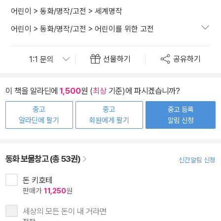
어린이
>
동화/명작/고전
>
세계명작
어린이
>
동화/명작/고전
>
어린이를 위한 고전
선물하기
공유하기
이 책을 알라딘에
1,500
원 (
최상
기준)에 파시겠습니까?
중고
중고
중고 등록
알라딘에 팔기
회원에게 팔기
알림 신청
동화 보물창고 (총 53권)
신간알림 신청
돈 키호테
판매가
11,250
원
세상의 모든 돈이 내 거라면