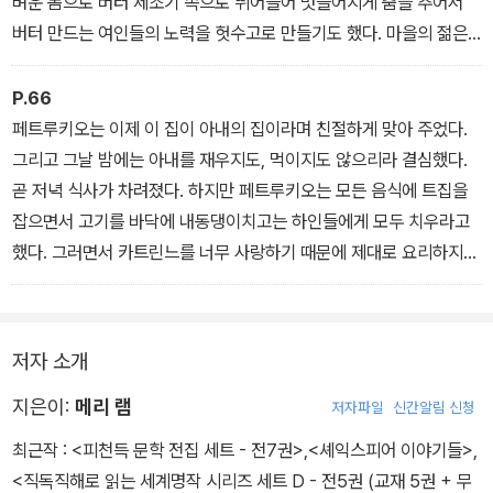
벼운 몸으로 버터 제조기 속으로 뛰어들어 멋들어지게 춤을 추어서
증서에 명시된 것은 살이지 피가 아니라는 것을 지적한 포셔의 예리
버터 만드는 여인들의 노력을 헛수고로 만들기도 했다. 마을의 젊은
함이 안토니오의 목숨을 구한 것이다. 사람들은 그렇게 적절히 편법
남자들도 피해를 보는 건 마찬가지였는데, 퍼크가 양조장에 들어가
을 생각해 낸 젊은 변호사의 놀라운 지략에 감탄하였고 법정 곳곳에
장난을 치고 나면 맥주는 꼭 엉망이 되고 말았기 때문이다. 몇몇 친한
P.66
서 박수갈채가 쏟아졌다. 그라시아노는 샤일록이 했던 말들을 인용해
이웃들끼리 만나 편하게 맥주 한 잔 할 때 퍼크는 구운 게의 모습으로
페트루키오는 이제 이 집이 아내의 집이라며 친절하게 맞아 주었다.
서 외쳤다.
변해 맥주잔 속으로 뛰어 들어갔다. 그리고 어떤 할머니가 맥주를 마
그리고 그날 밤에는 아내를 재우지도, 먹이지도 않으리라 결심했다.
“오, 현명하고 공명정대한 재판관이시여! 유대 인은 보시오, 명재판관
시려고 하는 순간 입술을 잡아당겨 쭈글쭈글한 턱 위로 맥주를 쏟아
곧 저녁 식사가 차려졌다. 하지만 페트루키오는 모든 음식에 트집을
께서 오셨소!”
버리게 만들었다. 잠시 후 그 할머니가 점잖게 앉아 이웃들에게 슬프
잡으면서 고기를 바닥에 내동댕이치고는 하인들에게 모두 치우라고
고 우울한 이야기를 하려고 할 때 퍼크는 그녀가 앉은 다리 세 개짜리
했다. 그러면서 카트린느를 너무 사랑하기 때문에 제대로 요리하지
스툴을 넘어뜨렸고 결국 노파는 엉덩방아를 찧고 말았다. 그러자 함
않은 고기를 먹게 할 수 없다는 것이었다. 카트린느가 지친 데다가 저
께 술을 마시던 늙은 친구들은 이렇게 재미있는 일은 처음이라며 배
녁도 먹지 못한 채로 잠자리에 들려는데 이번에는 침대를 가지고 트
를 잡고 깔깔 웃어 댔다.
집을 잡으며 베개와 침대보를 집어 던지기 시작했다. 결국 어쩔 수 없
저자 소개
이 카트린느는 의자에 앉았다. 하지만 의자에 앉아서 꾸벅꾸벅 조는
것도 마음대로 할 수 없었다. 아내의 침대를 잘못 정리했다고 하인들
지은이:
메리 램
저자파일
신간알림 신청
에게 고래고래 소리를 지르는 남편 목소리 때문이었다.
최근작 :
<피천득 문학 전집 세트 - 전7권>
,
<셰익스피어 이야기들>
,
<직독직해로 읽는 세계명작 시리즈 세트 D - 전5권 (교재 5권 + 무