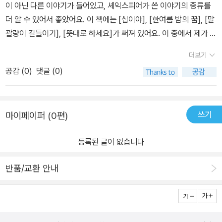
이 아닌 다른 이야기가 들어있고, 셰익스피어가 쓴 이야기의 종류를
위해 더욱 이기적으로 행동하는 페트루키오의 모습이 폭소를 자아낸
더 알 수 있어서 좋았어요. 이 책에는 [십이야], [한여름 밤의 꿈], [말
다. 「뜻대로 하세요」는 사촌지간인 로잘린드와 셀리아가 진정한 연인
괄량이 길들이기], [뜻대로 하세요]가 써져 있어요. 이 중에서 제가 깜
을 만나는 이야기이다. 남장을 한 연인 로잘린드를 상대로 사랑 고백
짝 놀라게 읽은 이야기가 있는데 그 이야기가 [베니스의 상인]이랍니
을 연습하는 올란도의 모습은 낭만적인 사랑에 대한 우스꽝스러운 풍
더보기
다.[베니스의 상인]안토니오는 친구로부터 포셔에게 청혼하기 위한
자다. 「십이야」는 배가 난파되어 헤어지게 된 쌍둥이 남매가 우여곡절
공감 (
0
)
댓글 (0)
여비를 부탁받는다. 안토니오는 배를 담보로 해 유대인 고리대금업자
끝에 다시 만나는 과정을 유쾌하게 그렸다. 주인 오시노, 남장 하인 비
샤일록에게 돈을 빌리고 돈을 갚지 못하면 자기의 살 일 파운드를 제
올라, 수절을 선언한 올리비아의 물고 물리는 삼각관계는 인간이 철
공한다는 증서를 쓴다. 포셔는 구혼자들에게 금,은,납 세가지 상자를
저한 자기 합리화의 동물임을 보여 준다. 이처럼 셰익스피어의 5대
쓰기
마이페이퍼 (0편)
내놓고 자기의 초상이 들어 있는 것을 선택하게 하였다. 바사니오는
희극은 사람들 사이의 갈등, 각자의 마음속에 자리한 모순, 사회의 불
납으로 된 상자를 골라 구혼에 성공한다. 하지만 안토니오는 배가 돌
합리함을 익살스런 사건으로 연출하고 있다. 그리고 이 사건들은 행
등록된 글이 없습니다
아오지 않아 생명을 잃을 위기에 처하게 되지만 남장을 한 포셔가 베
복한 결말을 맞으며 통쾌한 웃음과 긍정적인 마음가짐이 지금의 고민
니스 법정의 재판관이 되어 살을 떼내도는 되지만 피를 흘려서는 안
이나 불행을 극복할 수 있는 원동력이라는 메시지를 전한다. 덕분에
반품/교환 안내
된다고 선언해서 샤일록은 재한에 지게 된다는 이야기이다.[한 여름
「동화 보물창고」에서 마련한 『셰익스피어 5대 희극』은 각박한 일상
밤의 꿈]그리스 아테네에서는 딸이 시집을 갈 때가 되면 반드시 아버
생활에 지쳐 자그마한 미소조차 잃기 쉬운 현대의 독자들에게 최고의
지가 고른 남자와 결혼해야 된다는 법이 있는데 허미아는 뜻대로 하
‘만병통치약’이 될 만하다. ▶ 주요 내용 영국의 대표적인 수필가 찰스
지 않아 아버지로부터 고소가 되었다. 사흘동안 생각해보고 정하라고
램과 그의 누이 메리 램이 세계적인 대문호 윌리엄 셰익스피어의 희