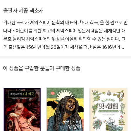
교육받지는 못했지만, 자연으로부터 모든 것을 배운 자연의 아들이자
천재였다. 1590년대 초반 셰익스피어가 집필한 《타이터스 앤드로니
출판사 제공 책소개
커스》, 《헨리 6세》, 《리처드 3세》 등이 런던 무대에서 상연되었다.
위대한 극작가 셰익스피어 문학의 대표작, 「5대 희극」을 한 권으로 만
특히 《헨리 6세》는 공전의 히트를 기록했다. 그에 대해 악의에 찬 비
나다 - 어린이를 위한 최고의 셰익스피어 입문서 4월은 세계적인 대
난도 없지 않았지만, 시간이 지날수록 그의 작품은 인기를 더해 갔다.
문호 윌리엄 셰익스피어의 위상을 여실히 확인할 수 있는 달이다. 그
1623년 벤 존슨은 그리스와 로마의 극작가와 견줄 수 있는 사람은 오
의 출생일은 1564년 4월 26일이며 세상을 떠난 날은 1616년 4월
직 셰익스피어뿐이라고 호평하며, 그는 “어느 한 시대 사람이 아니라,
23일로 태어남과 죽음을 모두 4월에 맞이했다. 그래서 유네스코는
모든 시대의 사람”이라고 칭찬했다. 1668년 존 드라이든은 셰익스피
‘세계 책의 날’을 지정함에 있어서 셰익스피어를 기리기 위해 4월 23
어를 “가장 크고 포괄적인 영혼”이라고 극찬했다. 셰익스피어는 159
이 상품을 구입한 분들이 구매한 상품
일로 선택했다. 셰익스피어의 위상을 확인할 수 있는 사례는 이뿐만
0년에서 1613년에 이르기까지 10편의 비극(로마극 포함), 18편의
이 아니다. 영국의 대표적인 평론가이자 역사가였던 토머스 칼라일은
희극, 10편의 역사극, 그리고 시집 《소네트》를 집필했다. 38편의 희
셰익스피어를 두고 ‘인도와 셰익스피어 중 하나를 포기해야 한다면
곡 작품들은 상연 연대에 따라 대개 4기로 분류된다.
인도를 포기하겠다.’고 말했다. 그리고 영국 BBC 방송에서 실시한
‘지난 천 년간 최고의 작가는 누구인가?’라는 설문 조사에서는 셰익
스피어가 압도적인 1위를 차지했다. 그의 작품들은 400년이 넘는 세
월 동안 많은 사랑을 받았으며 영화ㆍ드라마ㆍ뮤지컬ㆍ만화 등 다양
한 장르로 재생산되고 있다. 뿐만 아니라 인류의 위대한 유산으로 평