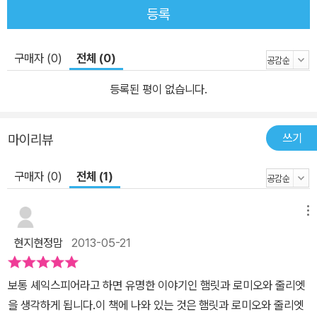
등록
서 살을 빼는 셈이다. 더불어 자주 웃으면 스트레스가 풀리고 긍정적
인 사고가 가능하니 ‘웃음이 만병통치약’이라는 말이 괜한 소리가 아
닌 것이다. 셰익스피어의 5대 희극이 많은 사랑을 받는 이유가 바로
구매자 (0)
전체 (0)
이런 건강한 웃음을 선사하기 때문이다. 그리고 여기에는 단순히 유
등록된 평이 없습니다.
머 이상의 것, 인간의 불합리와 사회의 모순과 상황의 아이러니를 풍
자하고 비판하는 데서 오는 통쾌함이 깃들어 있다. 「베니스의 상인」은
악랄한 고리대금업자 샤일록의 함정에 빠져 목숨을 잃을 위기에 처한
쓰기
마이리뷰
남편의 친구를 구하기 위해 지혜를 발휘하는 포셔의 이야기다. 포셔
의 지혜는 자기 남편을 골려 주기 위해 한 번 더 발휘되고 우리는 그
구매자 (0)
전체 (1)
과정에서 상황에 따라 약속도 뒤집는 인간의 이중적인 잣대를 확인할
수 있다. 「한여름 밤의 꿈」은 네 남녀의 엇갈린 사랑을 이루어 주기 위
메뉴
해 요정의 왕이 벌이는 한바탕 소동을 그린 작품이다. 네 남녀가 싫어
현지현정맘
2013-05-21
하던 상대를 좋아하고, 좋아하던 상대를 싫어하게 되는 아이러니한
상황에 빠지며 사랑이라는 감정의 어리석음을 대변한다. 「말괄량이
보통 셰익스피어라고 하면 유명한 이야기인 햄릿과 로미오와 줄리엣
길들이기」는 말괄량이 아내 카트린느를 순종적인 아내로 바꾸기 위한
을 생각하게 됩니다.이 책에 나와 있는 것은 햄릿과 로미오와 줄리엣
페트루키오의 유쾌한 작전이 펼쳐지는데, 이기적인 아내를 훈육하기