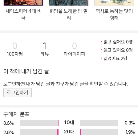
가받고 있으니 과연 ‘세계 책의 날’을 대표할 만하지 않은가? 셰익스
셰익스피어 4대 비
희망을 노래한 밥 말
역사로 통하는 맛의
피어는 평생 38편의 희곡과 3권의 시집을 남겼다. 그는 자신만의 아
극
리
항해
름다운 언어로 인간의 내면 깊숙한 곳에 자리한 다양한 감정과 욕망
을 그렸고, 인간 군상이 빚어내는 관계의 이면을 섬세하게 묘사했다.
특히 「베니스의 상인」, 「한여름 밤의 꿈」, 「말괄량이 길들이기」, 「뜻대
읽고 싶어요 0명
0
1
0
로 하세요」, 「십이야」는 경쾌한 서사와 익살스런 캐릭터가 등장하고
읽고 있어요 0명
100자평
리뷰
마이페이퍼
세련된 풍자와 유머가 가득하며 기상천외한 반전이 돋보이는 등 대중
읽었어요 2명
적인 재미가 탁월해 ‘5대 희극’으로 불린다. 하지만 셰익스피어의 희
이 책에 내가 남긴 글
곡에는 얽히고설킨 인물과 사건, 인간에 대한 근원적인 사색과 물음,
로그인하면 내가 남긴 글과 친구가 남긴 글을 확인할 수 있습니다.
은유와 비유가 많아 어린 독자들이 처음부터 원작을 접하기에는 부담
스럽다. 그런 의미에서 이번에 보물창고에서 출간된 『셰익스피어 5
로그인하기
대 희극』은 아이들에게 보다 쉽고 즐거운 ‘5대 희극’을 선사한다. 이
책은 영국의 대표 수필가 찰스 램과 그의 누이 메리 램이 1908년에
구매자 분포
출간한 『셰익스피어 이야기』에서 5대 희극만을 실었다. 『셰익스피어
10대
0.3%
0.6%
이야기』는 램 남매가 셰익스피어의 대표작 20편을 선정해 아이들이
20대
1.9%
2.6%
이해하기 쉽도록 고쳐 쓴 책이지만 원작이 지닌 고유의 매력을 오롯