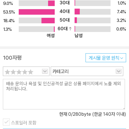
30대
1.0%
9.0%
이 살리는 데 중점을 두었다. 덕분에 『셰익스피어 5대 희극』은 본연
40대
7.4%
53.5%
의 재미와 감동을 고스란히 담고 있어 아이들뿐만 아니라 청소년 및
50대
3.2%
18.4%
성인들에게도 좋은 셰익스피어 입문서가 될 수 있다. 특히 보물창고
60대
0.6%
1.3%
는 이미 출간된 『셰익스피어 4대 비극』과 곧 출간될 『로미오와 줄리
여성
남성
엣』을 통해 다채로운 셰익스피어의 문학 세계를 마련하고 있어 더욱
기대가 크다. 여기에 더하여 『셰익스피어 5대 희극』에는 존 보이델,
아서 래컴, 에드먼드 뒬락, 월터 데버렐 등 8명의 세계적인 화가들이
100자평
게시물 운영 원칙
그린 세련된 그림을 수록해 읽는 맛을 더했다. 셰익스피어의 달 4월,
『셰익스피어 5대 희극』과 함께 그의 문학 세계로 첫 걸음을 내딛는다
카테고리
면 재미와 감동 더욱 각별해지지 않을까? 마음속 고민과 갈등을 해소
하는 희극의 통쾌한 웃음 웃음의 놀라운 효능은 여러 연구를 통해 익
히 알려져 있다. 크게 웃으면 심장 박동이 2배 이상 증가되어 혈액 순
환에 도움을 주고, 신경계를 자극하여 엔도르핀을 분비시킨다. 덕분
에 면역력이 높아져 암이나 성인병 예방에 효과적이라고 한다. 심지
현재
0
/280byte (한글 140자 이내)
어는 10초 이상 크게 웃으면 몸 여기저기의 230여 개 근육이 한꺼번
스포일러 포함
에 움직여 4분 동안 달리기를 한 효과를 가져온다고 한다. 즉 웃으면