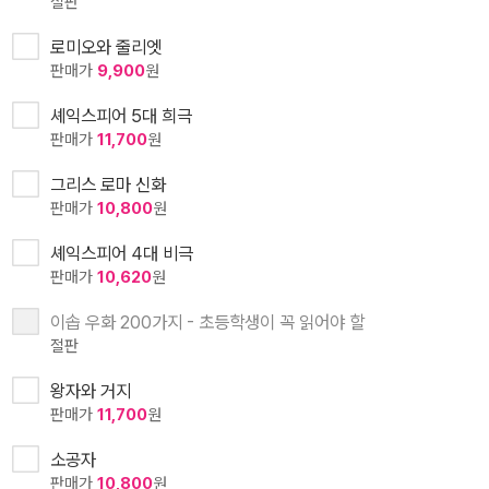
절판
로미오와 줄리엣
판매가
9,900
원
셰익스피어 5대 희극
판매가
11,700
원
그리스 로마 신화
판매가
10,800
원
셰익스피어 4대 비극
판매가
10,620
원
이솝 우화 200가지 - 초등학생이 꼭 읽어야 할
절판
왕자와 거지
판매가
11,700
원
소공자
판매가
10,800
원