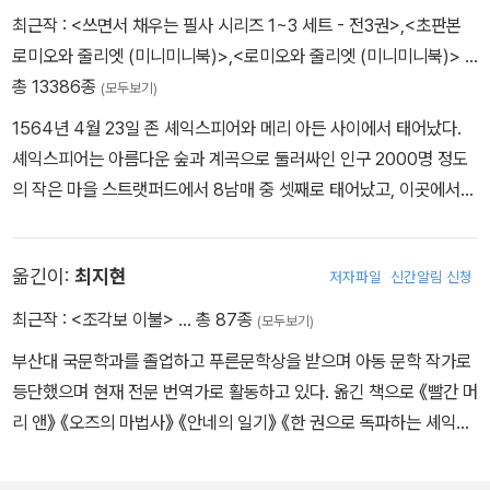
시인과 교우하면서 일생의 벗 S. T. 콜리지를 만나 1797년 그의 시
최근작 :
<쓰면서 채우는 필사 시리즈 1~3 세트 - 전3권>
,
<초판본
집에 네 편의 시를 발표했고, 이듬해 C. 로이드와 함께 한 권의 시집
로미오와 줄리엣 (미니미니북)>
,
<로미오와 줄리엣 (미니미니북)>
…
을 내면서 시인으로 등단했다. 그 시집에 유명한 단시(短詩) 〈옛날의
총 13386종
(모두보기)
낯익은 얼굴들〉이 수록되었다. 누이와 함께 《셰익스피어 이야기들》,
1564년 4월 23일 존 셰익스피어와 메리 아든 사이에서 태어났다.
《율리시스의 모험》 등 어린이들을 위한 작품을 출간했다. 1820년부
셰익스피어는 아름다운 숲과 계곡으로 둘러싸인 인구 2000명 정도
터 ‘엘리아’라는 필명으로 월간지 《런던》에 수필을 기고하면서 불후
의 작은 마을 스트랫퍼드에서 8남매 중 셋째로 태어났고, 이곳에서
의 문필가로 명성을 얻게 되었다. 그 수필들을 모아 1823년 일명 ‘엘
학교를 다녔다. 주로 《성경》과 고전을 통해 읽기와 쓰기를 배웠고 라
리아의 수필’이라 일컫는 《찰스 램 수필선》 제1집과 1833년에 제2집
틴어 격언도 암송하곤 했다. 열한 살에 입학한 문법 학교에서 문법, 논
을 펴냈다. 1834년 세상을 떠난 후 이듬해 《찰스 램 서간집》이 사후
옮긴이:
최지현
저자파일
신간알림 신청
리학, 수사학, 문학 등을 배웠는데, 《성경》과 더불어 오비디우스의
출간되었다.
《변신》은 셰익스피어에게 상상력의 원천이 된다. 그리스어도 배웠지
최근작 :
<조각보 이불>
… 총 87종
(모두보기)
만 그리 신통하지는 않았다. 그 때문에 동시대 극작가 벤 존슨은 “라
부산대 국문학과를 졸업하고 푸른문학상을 받으며 아동 문학 작가로
틴어는 신통하지 않고, 그리스어는 더 말할 것이 없다”라고 셰익스피
등단했으며 현재 전문 번역가로 활동하고 있다. 옮긴 책으로 《빨간 머
어를 조롱하기도 했다. 그러나 셰익스피어의 타고난 언어 구사 능력,
리 앤》 《오즈의 마법사》 《안네의 일기》 《한 권으로 독파하는 셰익스
무대 예술에 대한 천부적인 감각, 다양한 경험, 인간에 대한 심오한 이
피어》 《어느 날 미란다에게 생긴 일》 《열네 번째 금붕어》 《로알드 달
해는 그를 위대한 극작가로 만들기에 부족함이 없었다. 그는 제대로
의 위대한 단독 비행》 《작은 아씨들 1》 등이 있다.