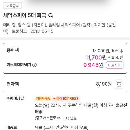
소득공제
셰익스피어 5대 희극
메리 램
,
찰스 램
(지은이),
윌리엄 셰익스피어
(원작),
최지현
(옮긴
이)
보물창고
2013-05-15
종이책
13,000
원,
10%
11,700
원
+ 650원
9,945
원
카드최대혜택가
더보기
전자책
8,190
원
수령예상일
양탄자배송
썬데이 EXPRESS
오늘(일) 22시까지 주문하면 내일(월) 아침 7시
출근전
배송
(중구 서소문로 89-31 )
변경
배송료
유료 (도서 1만5천원 이상 무료)