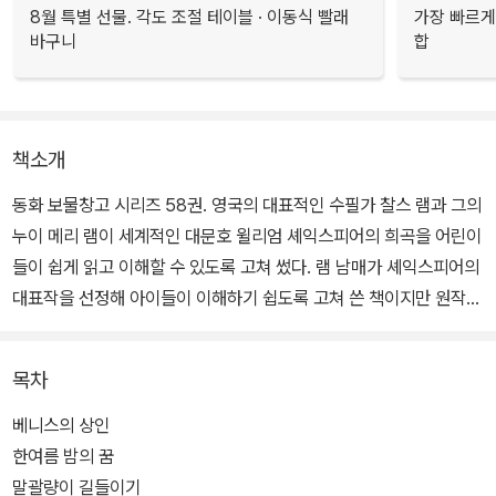
8월 특별 선물. 각도 조절 테이블 · 이동식 빨래
가장 빠르게
바구니
합
책소개
동화 보물창고 시리즈 58권. 영국의 대표적인 수필가 찰스 램과 그의
누이 메리 램이 세계적인 대문호 윌리엄 셰익스피어의 희곡을 어린이
들이 쉽게 읽고 이해할 수 있도록 고쳐 썼다. 램 남매가 셰익스피어의
대표작을 선정해 아이들이 이해하기 쉽도록 고쳐 쓴 책이지만 원작이
지닌 고유의 매력을 고스란히 살리는 데 중점을 두었다.
목차
이 책에는 셰익스피어 문학 중 가장 대중적인 재미로 널리 사랑받는
「베니스의 상인」, 「한여름 밤의 꿈」, 「말괄량이 길들이기」, 「뜻대로 하
베니스의 상인
세요」, 「십이야」 등 5대 희극을 실었다. 존 보이델, 아서 래컴, 에드먼
한여름 밤의 꿈
드 뒬락, 월터 데버렐 등 8명의 세계적인 화가들이 그린 세련된 그림
말괄량이 길들이기