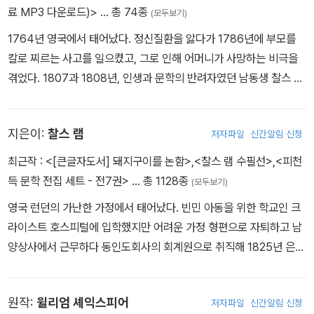
료 MP3 다운로드)>
… 총 74종
(모두보기)
1764년 영국에서 태어났다. 정신질환을 앓다가 1786년에 부모를
칼로 찌르는 사고를 일으켰고, 그로 인해 어머니가 사망하는 비극을
겪었다. 1807과 1808년, 인생과 문학의 반려자였던 남동생 찰스 램
과 합작으로 <셰익스피어 이야기>, <율리시스의 모험 The Advent
ures of Ulysses>을 발표했다.
지은이:
찰스 램
저자파일
신간알림 신청
최근작 :
<[큰글자도서] 돼지구이를 논함>
,
<찰스 램 수필선>
,
<피천
득 문학 전집 세트 - 전7권>
… 총 1128종
(모두보기)
영국 런던의 가난한 가정에서 태어났다. 빈민 아동을 위한 학교인 크
라이스트 호스피털에 입학했지만 어려운 가정 형편으로 자퇴하고 남
양상사에서 근무하다 동인도회사의 회계원으로 취직해 1825년 은퇴
할 때까지 근무했다. 1796년 정신질환을 앓던 누이 메리 램이 심한
발작을 일으켜 어머니를 살해하는 비극을 겪은 뒤, 자신에게도 유전
원작:
윌리엄 셰익스피어
저자파일
신간알림 신청
적 요인이 있다고 생각해 평생 독신으로 누이를 돌보며 살았다. 여러