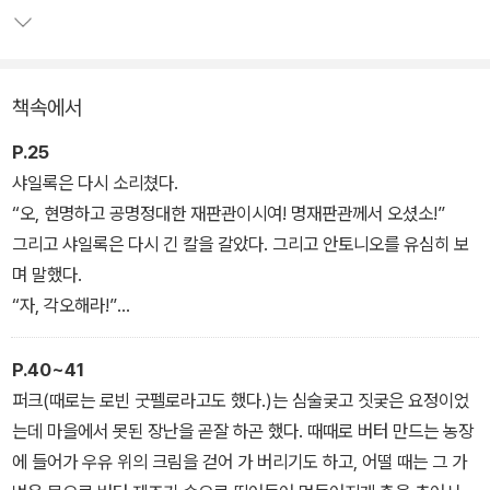
을 수록해 읽는 맛을 더했다.
책속에서
P.25
샤일록은 다시 소리쳤다.
“오, 현명하고 공명정대한 재판관이시여! 명재판관께서 오셨소!”
그리고 샤일록은 다시 긴 칼을 갈았다. 그리고 안토니오를 유심히 보
며 말했다.
“자, 각오해라!”
그때 포셔가 말했다.
“잠깐만 기다려 보시오. 한 가지 분명히 할 게 있소. 차용 증서에 따르
P.40~41
면 피는 흘려서는 안 되오. 여기에는 살 일 파운드라고 되어 있소. 살
퍼크(때로는 로빈 굿펠로라고도 했다.)는 심술궂고 짓궂은 요정이었
을 베다가 기독교인의 피를 한 방울이라도 흘리는 날엔 당신의 땅과
는데 마을에서 못된 장난을 곧잘 하곤 했다. 때때로 버터 만드는 농장
물건은 모두 법에 의해 베니스 국가에 몰수당할 것이오.”
에 들어가 우유 위의 크림을 걷어 가 버리기도 하고, 어떨 때는 그 가
피를 흘리지 않고 살을 잘라 내는 것은 절대 불가능한 일이었다. 차용