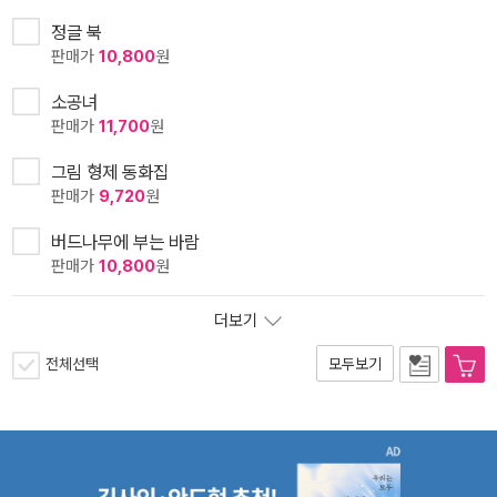
정글 북
판매가
10,800
원
소공녀
판매가
11,700
원
그림 형제 동화집
판매가
9,720
원
버드나무에 부는 바람
판매가
10,800
원
더보기
전체선택
모두보기