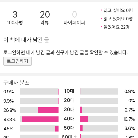
표되었을 때 독자의 반응은 뜨거웠고, 그 후 『폰틀로이 공자』 , 『소공
름 아닌 ‘이야기’였다. 타고난 이야기꾼으로 상상력이 남달랐던 소녀
읽고 싶어요 0명
녀』(1905), 『비밀의 화원』(1911) 등의 작품들도 줄줄이 성공을 거두
3
20
0
는 남루한 현실을 잊기 위해 새로운 세상과 사람들을 떠올리며 이야
읽고 있어요 0명
었다. 또한 이 세 소설을 포함한 자신의 작품들을 각색하여 런던과 뉴
100자평
리뷰
마이페이퍼
기를 지어 내기 시작했다. 그 이야기들은 친구들에게 큰 인기를 끌었
읽었어요 22명
욕의 연극 무대에 올려 흥행에 성공했다. 버넷은 74세로 1924년 뉴
고, 나중에는 가족의 생계를 책임졌을 뿐 아니라 엄청난 성공을 거두
욕 주에 있는 자택에서 생을 마감했다.
이 책에 내가 남긴 글
어 소녀를 유명 작가로 만들어 주었다. 한 편의 드라마 같은 이 극적인
인생의 주인공은 바로 최고의 여성 작가로 불리는 프랜시스 호즈슨
로그인하면 내가 남긴 글과 친구가 남긴 글을 확인할 수 있습니다.
버넷이다. 영국 빅토리아 시대에 활동하며 풍부한 감성과 낭만적인
로그인하기
이야기로 성인과 어린이 독자들의 사랑을 받았던 버넷의 작품은 오늘
날까지 널리 읽히며 ‘고전’으로 인정받고 있다. 그 중에서도 대표작으
구매자 분포
로 손꼽히는 『소공녀』는 작가의 자전적 경험이 고스란히 녹아들어 있
10대
0.9%
0.9%
어 진정성이 느껴질 뿐 아니라 유년기 아이들의 달콤한 환상 위에 인
20대
0%
0.9%
간에 대한 통찰력까지 더해져 더욱 의미 있는 수작이라고 할 수 있다.
30대
2.7%
26.8%
부유한 환경에서 공주 대접을 받으며 자란 주인공 사라가 아버지의
40대
죽음과 파산이라는 비극적인 사건으로 인해 하녀로 전락하며 겪는 이
10.7%
47.3%
야기를 담은 이 작품은 원래 1888년 <세인트 니콜라스> 잡지에 「사
50대
3.6%
4.5%
라 크루, 혹은 민친 학교에서 일어난 이야기」라는 제목으로 실린 단편
60대
1.8%
0%