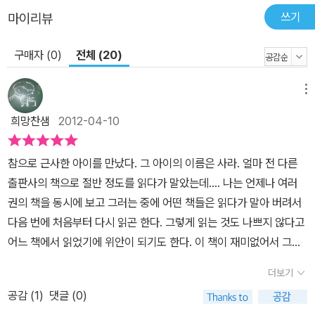
깔려 있다. 하지만 ‘공주’라는 개념이 높은 지위와 아름다운 외모, 물
쓰기
마이리뷰
질적인 풍요에 한정되기보다 품성과 태도, 가치관과 실천하는 삶에
구매자 (0)
전체 (20)
초점이 맞추어져 있다는 데 주목할 필요가 있다. 이것 외에도 절망적
인 상황에 놓인 사라가 자신을 잃지 않고 인간으로서의 품위를 지키
는 데 원동력으로 작용한 ‘상상력의 힘’ 역시 이 작품의 중요한 주제라
메뉴
고 할 수 있을 것이다. 고난 속에서 더욱 빛을 발하는 사라의 면면은
희망찬샘
2012-04-10
탐욕과 이기의 결정체로 결국 추락하고 마는 민친 교장과 대비되어
더욱 의미 있게 다가온다. 독자들은 사라를 통해 상상력이 가진 무한
참으로 근사한 아이를 만났다. 그 아이의 이름은 사라. 얼마 전 다른
한 힘은 물론이고, 인간으로서 지켜야 할 품위와 타인에 대한 배려가
출판사의 책으로 절반 정도를 읽다가 말았는데.... 나는 언제나 여러
무엇인지 곰곰이 생각하게 될 것이다. “이렇게 눈을 감고 조금만 기다
권의 책을 동시에 보고 그러는 중에 어떤 책들은 읽다가 말아 버려서
리면 뭔가 생각이 날 거야. 마법이 와서 말해 줄 거니까!” 끝이 없을
다음 번에 처음부터 다시 읽곤 한다. 그렇게 읽는 것도 나쁘지 않다고
것 같은 고난 속에서도 이렇게 말했던 사라처럼 어린이 독자들도 어
어느 책에서 읽었기에 위안이 되기도 한다. 이 책이 재미없어서 그만
떤 상황에서건 자신의 잠재력과 밝은 미래를 의심치 말고 희망을 담
두었던 것은 아니다. 그냥 단지 바빴던 것. 그런데, 이렇게 다른 출판
아 한 걸음씩 앞으로 나아가기를! ▶ 주요 내용 상상력이 풍부하고 이
더보기
사에서 나온 책이나마 끝까지 읽게 되어 너무 좋다. 얼마 전 같은 출판
야기를 지어 친구들에게 들려주기를 좋아하는 사라는 아빠인 크루 대
공감 (
1
)
댓글 (0)
사에서 나왔던 <<빨간 머리 앤>>을 읽고 좋아라 했던 희망이. 담임
위와 헤어져 홀로 런던의 기숙 학교에서 생활하게 된다. 특별 기숙생