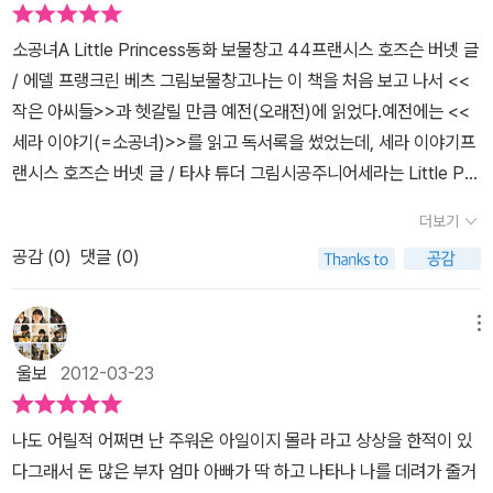
에서 한순간 거지로 전락해 버린다. 하지만, 기품있는 아이, 사라는 꿋
심을 잃지 않고 친절하게 응답해 주는 것만큼은 사라에게도 쉬운 일
꿋이 이겨낸다. 아이에게 힘을 준 것은 넘치는 상상력. 사라는 쥐가 나
소공녀A Little Princess동화 보물창고 44프랜시스 호즈슨 버넷 글
이 아니었다. 그런 순간에 느껴지는 엄청난 짜증은 책을 좋아하는 사
오는 좁고 낡은 다락방을 바스티유 감옥이라 생각하기도 하고, 감옥
/ 에델 프랭크린 베츠 그림보물창고나는 이 책을 처음 보고 나서 <<
람이라면 누구나 이해할 만한 기분이리라. 터질 듯 짜증나는 심정을
에서도 기품을 잃지 않았던 마리 앙뜨와네트에게 자신을 대입 하기도
작은 아씨들>>과 헷갈릴 만큼 예전(오래전)에 읽었다.예전에는 <<
숨기며 톡 쏘아 표출하고 싶은 유혹을 꾹 참고 감정을 숨기는 일이
한다. 쥐와도 친구가 되는 아이, 멜키세덱이라는 이름을 붙여 부르며
세라 이야기(=소공녀)>>를 읽고 독서록을 썼었는데, 세라 이야기프
란..... 언젠가 어먼가드에게 고백하듯 말한 적도 있었다. “그럴 때는
쥐를 길들이기도 하고, 다락방 창 밖의 참새도 친구로 삼는다. 낡고 초
랜시스 호즈슨 버넷 글 / 타샤 튜더 그림시공주니어세라는 Little Pri
마치 누군가 나를 세게 때린 것 같은 느낌이 들어. 그래서 나도 받아쳐
라한 공간을 아름다운 곳이라 상상하고, 먹을 것이 없고 춥지만, 무한
ncess, 작은 공주입니다.공주처럼 사치스럽지도 않고, 거만하지도
줘야 할 것 같은 느낌. 그래서 내 입에서 나쁜 말이 튀어 나오기 전에
더보기
상상력으로 이를 극복하려한다. 점심도 굶어서 배가 너무 고팠던 날,
않습니다.공주처럼 돈이 많고, 품위있을 뿐입니다.세라는 착하고 이
재빨리 현실을 기억하고 돌아와야 해.” 지금이 바로 그런 순간이었다.
거리에서 주운 은화로 빵을 사서 자기보다 더 배 고픈 거지 아이에게
공감 (
0
)
댓글 (0)
쁘고 똑똑하며 품위있지만, 민친선생님은 자신보다 똑똑한 세라를 미
사라는 재빨리 현실로 돌아와 책을 포기하고 안락한 구석자리를 떠나
대부분을 다 줄 수 있는 아이에게 어찌 복이 오지 않겠는가!이웃집의
워하며 굽실댑니다.세라는 부자이기 때문에 민친 선생님은 세라에게
현실로 돌아와야 했다.- <소공녀> 80p 중에서 -육아의 힘겨움 중에
인도 신사(사실은 영국신사)는 동업하던 친구의 딸을 찾기 위해 백방
잘해주는 척 하며 비꼽니다.그런데 세라의 부자 아빠가 돌아가셨다는
메뉴
가장 괴로운 것은 내 시간을 내 마음대로 쓸 수가 없다는 것일 것이다.
으로 수소문하지만 찾을 수 없다. 그러던 중 자신을 모시던 람 다스에
소식이 들려오고, 민친선생님은 세라를 무시하고 비난합니다.세라는
아이들을 키우며 얻는 즐거움도 있고 아이들이 주는 기쁨도 분명 크
울보
2012-03-23
게서 전해 들은 이웃 기숙학교의 불쌍한 아이 이야기를 듣는다. 어려
하녀 베키와 쓸살아갑니다.람다스의 마법 같은 도움으로 세라는 희망
지만, 나 자신이 없어지는 듯한 느낌은 분명 괴로운 것이었다. 자고 싶
움에서도 남모를 기품이 있는 아이, 그 아이의 상상력을 현실로 바꾸
을 가지고, 친구의 딸을 이년 동안 찾아헤메던 캐르스퍼드씨는 세라
을 때 잘 수 없고, 먹고 싶을 때 먹을 수 없는 건 물론, 책 한권도 마음
나도 어릴적 어쩌면 난 주워온 아일이지 몰라 라고 상상을 한적이 있
어 주고 싶어 람 다스와 함께 계획을 세우는데... 춥고 배고팠던 아이
를 찾게 됩니다.다시 부자 공주가 된 세라와 깨달은 민친, 아멜리아 선
놓고 읽을 수 없으니 말이다. 그렇기에 <소공녀>를 읽으며 제일 공감
다그래서 돈 많은 부자 엄마 아빠가 딱 하고 나타나 나를 데려가 줄거
의 침실이 따뜻한 공간으로 바뀌고, 식탁에는 배부르게 먹을 음식이
생, 아이들은 각자 다른 행복을 느낍니다.우리도 세라처럼 품위를 지
할 수 있었다. 나 역시 사라와 같은 상황에 많이 쳐해 봤었으니까. 책