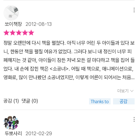
선생님도 어릴 때 너무 재미있게 읽었다며 빌려 달라 하셔서 빌려드
으로 공주 대접을 받으면서도 겸손함과 다른 사람에 대한 배려를 잃
렸는데, 이제 아주 조금 남았더라며 이야기 한다. 우리 희망이에게 이
메뉴
지 않는 사라는 학교에서 가장 주목받는 학생이다. 그러나 열한 살 생
책은 그 때 그 책보다도 더 재미있다고 권해 둔 상태다. 고전 명작을
쏘이책장
2012-08-13
일날, 아빠의 죽음과 파산으로 자신이 오갈 데 없는 거지 신세가 되었
읽을 때 아이들에게 축약된 내용의 책을 읽히는 것은 안 읽히는 것만
다는 청천벽력 같은 소식을 듣게 된다. 민친 교장은 사라를 누추한 다
못하다고 이야기 한다. 아이가 그 책을 읽었다는 생각에 자라서 이런
락방으로 쫓아 보내고 학교의 온갖 궂은일을 시키며 그간의 악감정을
정말 오랜만에 다시 책을 펼쳤다. 아직 너무 어린 두 아이들과 있다 보
완역본 책을 읽지 않을 확률이 높다는 거다. 그래도 그렇게나마 읽지
푼다. 한순간에 처지가 뒤바뀌어 절망적인 상황에 놓였지만 사라는
니, 한동안 책을 펼칠 여유가 없었다. 그러다 보니 내 정신이 너무 피
않으면 '소공녀'라는 이야기가 도대체 어떤 이야기인줄 알기나 하겠냐
상상을 하고 주변을 돌보며 하루하루 최선을 다해 살아간다. 그러던
폐해지는 것 같아, 아이들이 잠든 저녁 모든 걸 마다하고 책을 집어 들
고 차선책으로 많은 엄마들은 그렇게마나 아이에게 명작을 접해보게
어느 날, 사라에게 선의를 베풀었던 이웃집 인도 신사가 아빠의 친구
었다. 내 손에 잡힌 책은 <소공녀>. 어릴 때 책으로, 애니메이션으로,
해 주고 싶어 한다. 나는 이 말도 맞고 저 말도 맞다고 생각했었는데,
이자 사업 파트너로 지금껏 사라를 찾아 헤맸다는 사실이 밝혀진다.
영화로, 많이 만나봤던 소공녀였지만, 이렇게 어른이 되어서는 처음
명작도서를 몇 권 읽어보니 전문가들이 말하는 의미를 이해할 수 있
지옥 같았던 기숙 학교에서의 생활을 정리한 사라는 다시금 안락하고
만난 소공녀였다. 오랜만에 만났어도 소공녀는 여전히 소공녀였다.
겠다. 명작은 두껍게 나오는 완역번을 골라 읽힐 것. 진한 감동과 함께
더보기
평화로운 자신의 삶을 되찾고, 어려운 처지에 있는 아이들을 돕고자
어른이 된 나도 따라갈 수 없을 내면의 아름다움과 올곧은 중심이 바
아름다운 문학성을 동시에 느낄 수 있을 것이다. 본론으로 들어가서,
공감 (
1
)
댓글 (0)
하는 마음을 실천하기에 이른다.
로 잡혀 있는 꼬마 아가씨, 사라. 사라를 만나고 난 힘을 낼 수 있었다.
사라 이야기를 해 보자. 시라 이야기는 어릴 때, 엄마찾아 삼만리처럼
어떤 역경과 고난에도 흐트러지지 않았던 사라를 보며, 육아의 힘겨
만화로 만난 기억이 가물가물 난다. 부자 아빠를 둔 덕에 기숙학교에
움을 이겨낼 수 있는 힘을 말이다. 한참 책 속 세계에 빠져 있던 사라
메뉴
서 공주 대접을 받다가 어느 날 아빠가 재산도 하나도 남기지 못한 채
는 로티가 큰 소리를 지르는 바람에 다시 현실로 돌아와야 했다. 그리
돌아가시자 갖은 구박을 받으며 고생한다. 다이아몬드 광산의 상속녀
두뽀사리
2012-02-29
고 그 일은 영 반갑지 않았다. 책을 읽고 있다. 방해를 받았을 때 평정