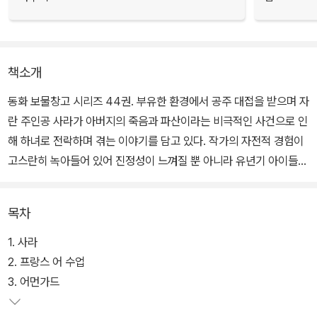
책소개
동화 보물창고 시리즈 44권. 부유한 환경에서 공주 대접을 받으며 자
란 주인공 사라가 아버지의 죽음과 파산이라는 비극적인 사건으로 인
해 하녀로 전락하며 겪는 이야기를 담고 있다. 작가의 자전적 경험이
고스란히 녹아들어 있어 진정성이 느껴질 뿐 아니라 유년기 아이들의
달콤한 환상 위에 인간에 대한 통찰력까지 더해져 더욱 의미 있는 작
품이다.
목차
상상력이 풍부하고 이야기를 지어 친구들에게 들려주기를 좋아하는
1. 사라
사라는 아빠인 크루 대위와 헤어져 홀로 런던의 기숙 학교에서 생활
2. 프랑스 어 수업
하게 된다. 특별 기숙생으로 공주 대접을 받으면서도 겸손함과 다른
3. 어먼가드
사람에 대한 배려를 잃지 않는 사라는 학교에서 가장 주목받는 학생