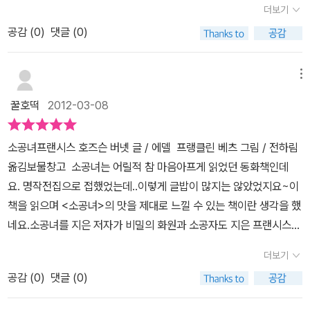
에 나앉게 되었는데 기숙학교 교장은 그녀를 다락방에 머물게 하면서
더보기
통이 내게도 전해질 것처럼 극심하다가 다시 극적으로 행복해지는 그
마음만은 꽉 차 있어 베풀 것이 항상 끊이지 않는다. 따뜻함, 친절함,
하녀의 역활을 시킨다너무억울하고 슬플텐데도 그녀는 슬픔을 스스
공감 (
0
)
댓글 (0)
과정을 통해 느껴지는 전율이 아닐까 싶다. 내 어릴 적 시절부터 누구
다정함... 도움과 위안 그리고 환한 웃음. 때로는 환하고 다정한 웃음
로 달래며 나보다 더 어려운일을 잘 챙기는 성품은 변하지 않는 그리
나 읽었던 책인만큼 <소공녀>는 이미 고전이다. 지금이야 제목이 '세
만큼 삶에서 더 큰 힘이 되는 것도 없다.평생을 힘들고 거칠게 살아온
고 즐거운 상상을 언제나 하는 그런소녀였다그러던중 다락방으로 찾
라 이야기'로 바뀌기도 해서 '그 책이 그 책이야?' 하는 분들도 계시지
베키는 이제껏 한 번도 제대로 웃어 본 적이 없는 아이였다. 적어도 사
메뉴
아온 손님과 친구가 되면서 하루하루 더 즐거운 삶을 보내게 되었다
만 <소공녀>라는 제목이 주는 느낌은 내 어린 시절의 추억도 함께 들
라가 베키를 웃게 하고 또 함께 웃어 주기 전까지는 그랬다. 그리고 베
긍정의 힘에서 오는 힘이었을까 아니면 그녀의 즐거운 상상력 때문일
꿀호떡
2012-03-08
려주는 듯하다. 오랫만에 읽는 <소공녀>는 그야말로 반짝반짝하다.
키도 깨닫지 못한 사이에 어느새 사라의 웃음은 주린 배를 꽉 채워 준
까 그녀에게 다시 희망이 찾아온다,어디선가에서는 그녀를 애타게 찾
공주처럼 떠받들어 자랐지만 결코 자만해지지 않은 일곱살짜리 여자
고기 파이만큼이나 베키의 마음도 한가득 채워 주었다. - <소공녀>
고 있었던것,,아버지의 친구를 다시 만나면서 그녀는 다시 예전의 사
소공녀프랜시스 호즈슨 버넷 글 / 에델 프랭클린 베츠 그림 / 전하림
아이. 깍듯한 예의를 차릴 줄 알고 이미 사람들의 그 깊은 마음을 꿰뚫
87p 중에서 - 그러다 문득 머릿속에 한 가지 생각이 스쳤다. 얼굴에
라도 돌아가게 되었다는이야기 이 책을 읽으며 우리 어릴적 소녀들은
옮김보물창고 소공녀는 어릴적 참 마음아프게 읽었던 동화책인데
어볼 줄 알았던 아이는, 어쩌면 조금은 어둠을 간직한 어른들에게 꺼
화색이 돌며 사라의 눈빛이 반짝였다. 사라는 자세를 꼿꼿이 펴고 고
꿈을 가졌다 혹시 내게도 저런 일이, 소공녀를 읽으며 많은 꿈을 가졌
요. 명작전집으로 접했었는데..이렇게 글밥이 많지는 않았었지요~이
림칙한 존재가 될 수밖에 없을지도 모르겠다. 때문에 사라가 제대로
개를 바짝 들었다. ‘무슨 일이 있어도 나에게서 결코 빼앗아 갈 수 없
던 소녀는 지금 딸을 키우며다시 내아이에게 이책을 읽어주며 내아이
책을 읽으며 <소공녀>의 맛을 제대로 느낄 수 있는 책이란 생각을 했
알아본 민친 여학생 기숙 학교의 이미지와 민친 교장에 대한 생각은
는 것이 한 가지 있어. 공주라면 아무리 누더기를 걸쳐도 여전히 내면
도 즐거운 상상을 많이 하고 긍정적인 마음이 가진 바른 아이로 자라
네요.소공녀를 지은 저자가 비밀의 화원과 소공자도 지은 프랜시스
사라의 품성만큼이나 반대편에 서 있다. '아마 자신도 속으로는 지금
은 공주잖아. 황금 옷을 입고 공주답게 행동하는 건 쉬운 일이겠지만,
주기를 바라는 엄마가 되어있다프랜시스 호즈슨 버넷 작품들은 여자
호즈슨 버넷이네요.비밀의 화원의 환상적인 느낌이 소공녀의 느낌과
자기가 하려는 행동이 잔인하고 비인간적인 일이라는 사실을 깨닫고
아무도 알아 주지 않을 때 공주답게 행동하는 게 더욱 가치 있는 일이
더보기
아이이들의 감성을 자극하는 글들이 참 많다그래서 그녀의 작품들을
비슷한 점이 있는 것 같기도 해요~부유했던 소녀 사라에게 아버지의
있기 때문인지도 몰랐다.'...104p 인간이라는 존재는, 자신의 어둠이
야. 마리 앙투아네트가 왕관을 빼앗기고 감옥에 갇혔을 때를 봐. 검은
참 좋아한다,,
공감 (
0
)
댓글 (0)
죽음과 함께 찾아온 불행,가진것을 모두 잃어야만 했지만 꿋꿋하게
드러날 위험에 처할수록 더욱 깊은 어둠 속으로 들어가려 하나보다.
옷을 입은 데다 머리가 하얗게 새어 버려서 사람들이 ’카페 미망인‘이
견디어 내며 희망을 잃지 않는 모습은어른이 되어 읽어도 참 감동적
민친 교장과 사라의 관계를 보면 더욱 그렇게 느껴진다. 그럼에도 사
라고 놀려 댔는데도, 마리 앙투아네트는 모든 게 순조롭던 시절보다