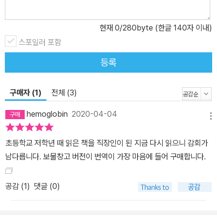
도착한다. 상상력이 풍부하고 이야기 짓는 것을 좋아하는 묘한 아이
사라 크루는 특별 기숙생이 되어 런던에 홀로 남게 된다. 사라는 자신
현재
0
/280byte (한글 140자 이내)
의 막대한 재산 때문에 노골적으로 호의를 표하면서도 냉혹한 일면을
스포일러 포함
언뜻언뜻 내비치는 민친 교장을 비롯해 마음이 끌리는 여러 친구들
등록
(공부는 못해도 인간미가 있는 어먼가드, 편부슬하에 떼쟁이지만 사
라를 양엄마로 여기고 따르는 로티, 기숙 학교에서 심부름꾼으로 비
참한 생활을 하는 베키)을 만나고, 특유의 이야기꾼 재능을 발휘해 학
구매자 (1)
전체 (3)
교에서 가장 주목받는 학생이 된다. 그러나 열한 살 생일날, 아빠의 죽
hemoglobin
2020-04-04
음과 파산이라는 비극적인 소식을 접한 뒤 순식간에 하녀로 전락해
메뉴
온갖 심부름과 궂은일을 도맡아 하게 된다. 그러나 아이는 비참한 처
초등학교 저학년 때 읽은 책을 직장인이 된 지금 다시 읽으니 감회가
지에서 불합리한 대우를 받으면서도 자존심과 품위를 잃지 않으려고
남다릅니다. 보물창고 버전이 번역이 가장 마음에 들어 구매합니다.
끊임없이 노력하는 것은 물론이고 자신보다 더 어려운 처지에 놓인
이들을 도와주는 경이로운 모습을 보인다. 그리고 마침내 그간의 절
공감 (
1
)
댓글 (0)
망적인 상황과 노력을 보상이라도 받듯 구원의 손길이 닿아 마법 같
은 미래를 얻게 된다. 『소공녀』라는 제목에서도 짐작할 수 있듯이 이
작품의 전반에는 진정한 공주가 되고자 하는 사라의 열망과 노력이