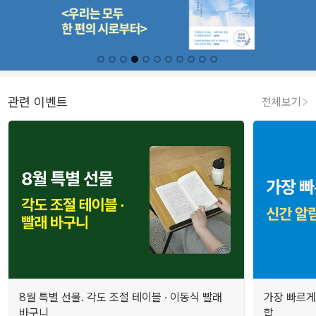
관련 이벤트
전체보기
8월 특별 선물. 각도 조절 테이블 · 이동식 빨래
가장 빠르게
바구니
합