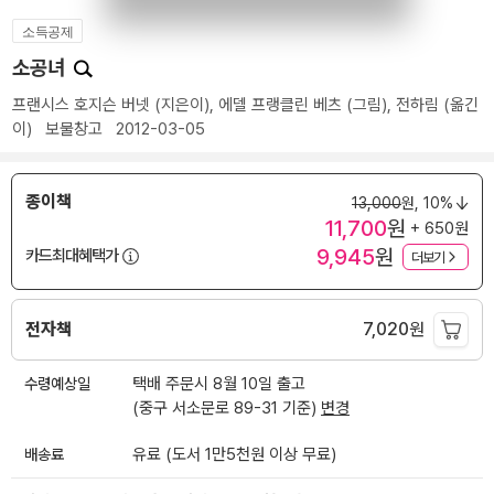
소득공제
소공녀
프랜시스 호지슨 버넷
(지은이),
에델 프랭클린 베츠
(그림),
전하림
(옮긴
이)
보물창고
2012-03-05
종이책
13,000
원,
10%
11,700
원
+ 650원
9,945
원
카드최대혜택가
더보기
전자책
7,020
원
수령예상일
택배 주문시 8월 10일 출고
(중구 서소문로 89-31 기준)
변경
배송료
유료 (도서 1만5천원 이상 무료)