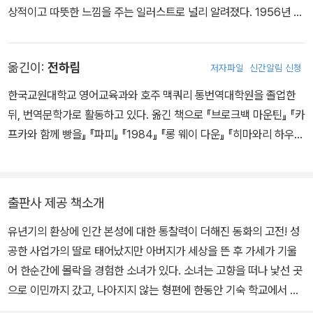
인공들이 겪는 고난을 설득력 있게 그려낼 수 있는 통찰력의 밑거름
상적이고 따뜻한 느낌을 주는 일러스트로 널리 알려졌다. 1956년 세
이 되어주었다. 잡지사에 보낸 소설이 열일곱 살 때 처음으로 채택되
상을 떠날 때까지 주로 어린이 책의 삽화를 그리며 활동했고, 그린 책
었다. 그 이듬해인 1867년에 어머니가 세상을 떠나면서 네 동생의
으로 『그림 형제 동화집』, 『신데렐라』, 『헨젤과 그레텔』, 『빨간 모자』,
생계를 책임지는 가장으로서 글쓰기에 전념했으며 《고디스 레이디스
옮긴이:
전하림
저자파일
신간알림 신청
『소공녀』 등이 있다.
북》이라는 여성 잡지를 통해 첫 작품을 발표했다. 그 후 몇몇 잡지사
한국교원대학교 영어교육과와 호주 맥쿼리 통번역대학원을 졸업한
에서 한 편에 10달러를 받고 한 달에 대여섯 편의 소설을 썼다. 이 시
뒤, 번역문학가로 활동하고 있다. 옮긴 책으로 『브로크백 마운틴』 『카
기에 버넷이 주로 썼던 내용은 ‘학대받다가 끝내는 보상받는 영국 여
프카와 함께 빵을』 『파피』 『1984』 『롱 웨이 다운』 『히마와리 하우
성들’을 주인공으로 한 것이었고, 이를 통해 몰락한 가문을 차츰차츰
스』 『이상한 나라의 낯선 존재들-숀 탠의 크리처』 『페리스, 이건 사랑
일으켜 세울 수 있었다. 이후 의사인 스완 버넷과 1873년에 결혼하여
이야기야』등이 있다.
슬하에 두 아들 라이오넬과 비비안을 두었고, 배우인 스티븐 타운센
출판사 제공 책소개
드와 1900년에 재혼했으나 만 2년 만에 이혼했다. 그녀는 영국의 로
맨스 소설을 좋아하는 미국인의 취향에 맞추어 쓴 작품들로 어른 독
유년기의 환상에 인간 본성에 대한 통찰력이 더해진 동화의 고전! 성
자층을 파고들었다. 아동소설로 눈을 돌리기 전까지 성인을 대상으로
공한 사업가의 딸로 태어났지만 아버지가 세상을 뜬 후 가세가 기울
한 소설로 꽤 많은 인기를 누렸다. 대표작으로 『로리 가(家)의 그 아
어 한순간에 몰락을 경험한 소녀가 있다. 소녀는 고향을 떠나 낯선 곳
가씨』(1877), 『셔틀』(1907) 등이 있다. 『폰틀로이 공자』(1886)보
으로 이민까지 갔고, 나아지지 않는 형편에 한동안 기숙 학교에서 외
다 앞서 쓴 소설 「하얀 벽돌 뒤편」 이 《세인트 니콜라스 매거진》에 발
롭고 고단한 나날을 보내야 했다. 절망에 빠진 소녀를 구원한 것은 다