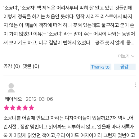
저렇게 하는게 좋은 거야?라는 생각을 하면서 말이다.. 그리고 세월
'소공녀', '소공자' 책 제목은 어려서부터 익히 잘 알고 있던 것들인데
상짓고 있다는 걸 깨닫고 바로 표정을 고쳐짓게 되었다. 그리고 허리
이 흘러 이제는 중년의 나이가 되어 다시 만난 세라는 어렸을 때 만났
이렇게 정독을 하기는 처음인 듯하다. 명작 시리즈 리스트에서 빠지
와 어깨도 꼿꼿하게 피고, 걸음걸이도 바르게 걷게 되고 말이다. 환경
던 내가 느꼈던 그 세라가 아니다. 음 뭐랄까 이제는 더 이상 답답함이
지 않는 이 책들이 책장에 떠억 하니 꽂혀 있는데도 불구하고 굳이 손
이나 상황은 변한 것은 하나도 없었지만, ‘내가 공주라면’이라는 상상
느껴지는 세라가 아니라 또래의 아이들보다 훨씬 더 성숙하고 자신에
이 가지 않았던 이유는 '소공녀' 라는 말이 주는 어감이 나와는 동떨어
만으로 내 자신이 변하는 것을 충분히 느낄 수 있었다. 사라가 알려준
게 주문을 걸면서 상황을 이겨낼 줄 아는 대단한 아이라는 생각이 들
져 보이기도 하고, 너무 결말이 뻔해서 였었다. 공주 못지 않게 좋은
상상의 힘으로 나 역시 공주가 될 수 있었다. “사실 대답이라는 건 말
었다. 간혹 어려운 상황에서 자신에게 상상의 주문을 걸면서 아픔을
집과 좋은 옷에 사랑을 받으며 남부럽지 않게 살던 소공녀 사라가 어
이지, 나도 그렇게 대답을 잘하는 편은 아니니까. 최대한 참을 수 있는
이겨내는 경우가 있단다. 가만 생각하니 난 아직까지 그런 경험은 거
더보기
느 날 하루 아침에 고아가 되고, 빈털털이가 되어 민친 학교에서 심부
한 참고 안 하니까. 모욕을 당할 때 상대방에게 한마디도 하지 않는 것
의 전무한 듯하다. 세라는 더 이상 빠져나올 수 없는 절망의 상황에서
공감 (
0
)
댓글 (0)
름꾼으로 전락하여 하루하루를 힘들게 살아가지만 결국은 모든 것이
만큼 좋은 대응도 없거든. 그냥 그 사람을 뚫어져라 바라보며 머릿속
좌절을 택하는 대신 자신의 위한 상상의 마법을 걸기 시작했다. 공주
해피엔딩으로 끝나는 이야기를 대강은 알고 있었기에 선뜻 책을 꺼내
으로 생각만 하는 거야. 그렇게 하면 민친 선생님은 분노로 얼굴이 하
라는 별명처럼 더 자신을 공주라고 생각하고 기품있게 행동하는 것이
지 않았던 것 같다. 그럼에도 불구하고 왜 이 책이 명작의 대열에 들어
얗게 질리고, 아멜리아 선생님이나 다른 아이들은 잔뜩 겁을 먹어. 순
메뉴
다. 그런 짓이 웃기다고 말하는 대신 나름대로의 현명하게 인내하는
있을까 생각해 보았다. 그건 바로 사라가 하루아침에 소공녀에서 심
간적으로 화가 나도 겉으로 표현하지만 않으면 사람들은 결국 내가
법을 터득한 거라고 생각이 든다. 세라가 변했을까? 내가 변했을까?
레아레오
2012-03-06
부름꾼으로 몰락하면서도 그 힘든 일들을 하루하루 이겨 내며, 자신
자기들보다 더 강하다는 사실을 직감하게 돼. 왜냐면 그건 내가 화가
보물창고에서 나오는 명작을 다시 중년이 되서 읽으면 30년 전의 나
만의 상상력으로 버티어 내는 성장 이야기가 주를 이루기 때문이 아
나도 참을 수 있을 만큼 강하다는 뜻이거든. 충동을 참지 못하고 말을
와 지금의 내가 만나는 느낌이 든다. 오랜만에 읽은 소공녀 역시 나에
소공녀를 어릴때 안보고 자라는 여자아이들이 있을까요?저 역시..어
닐까 하는 생각이 들었다. 공주 못지 않게 화려한 생활을 하던 때에도
해 버리면 결국 나중에 후회할 말들을 내뱉게 되는 거야. 분노보다 강
게 그런 느낌을 주는 동화였다. 작가의 상황이 세라의 상황과 비슷하
린시절.. 정말 몇번이고 읽어봐도 지루하지 않고, 읽을때 마다 새록새
사라는 다른 이들을 배려하고, 측은하게 여길 줄 아는 마음이 따듯한
한 건 분노를 억누를 수 있는 힘뿐이야. 적에게는 일일이 대답하지 않
다는 것도 이번에 처음 알게 되었다. 그래서 더 작품이 달리 보였는가
록 재미있게 읽었던 책이고,우리 아이도 여자아이라 그런지 몇번이고
아이였지만 자신의 처지가 하루아침에 저 밑바닥으로 내동댕이쳐지
는 편이 나아. 그래서 나도 대답을 거의 안 하는 거니까. 어쩌면 에밀