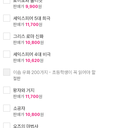
로미오와 줄리엣
판매가
9,900
원
셰익스피어 5대 희극
판매가
11,700
원
그리스 로마 신화
판매가
10,800
원
셰익스피어 4대 비극
판매가
10,620
원
이솝 우화 200가지 - 초등학생이 꼭 읽어야 할
절판
왕자와 거지
판매가
11,700
원
소공자
판매가
10,800
원
오즈의 마법사