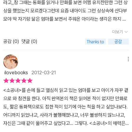
라고,,참 그때는 동화를 읽거나 만화를 보면 어쩜 유치찬란한 그런 상
놓인다. 아이들이 잠자는 틈에 이 모든 일이 이루어지다니. 상상이 현
킵시다! 2010.11.12. 이은우(초등3)
이 책은 옮긴 책이니, 다른 책이
한권조차 읽을 여유가 없는 요즘. 어쩌다 시간을 내서 책을 읽으려 해
상을 했었는지 모르겠다그런데 요즘 내아이도 그런 상상속에 산다부
실이 되는 놀라운 순간. 그 감격의 순간에 함께 가슴이 벅차 오른다.
다, 라고 생각한다.그런데 역시 책을 여러 번 읽으면 더 좋다!처음엔
도 얼마 안 있어 다시 책을 내려놓아야 하는 상황이 계속되다보니, 한
모야 딱 자기랑 닮은 엄마를 보면서 주워온 아이라는 생각은 하지 않
신데렐라 콤플렉스를 자극하는 동화라는 비판을 받아도 좋다. 나는
사라(=세라)가 좋았고 존경스러웠는데, 지금은 물론 그 캐릭터가 싫
동안 아예 책을 펼치지 않게 되었다. 내가 사라처럼 내 마음을 잘 다
는데 만화를 보거나 책을 읽고나서 만일 내가 주인공이라면 만화속에
너무나도 아름다운 이 이야기에 그만 홀딱 반해 버렸다. 아기처럼 떼
지는 않다.하지만 약간 성격이 위풍당당하다고 다 공주 같지는 않다.
더보기
스릴 수 있었다면 난 책을 이렇게 오랫동안 내려놓지 않았을 텐데. 난
주인공을 만나 논다는 즐거운 상상을 하곤 한다고 한다,ㅎㅎ 역시 상
만 쓰는 로티의 엄마가 되어 주고, 뭐든 자신감 없는 어먼가드의 친구
물론 공주같은 면이 있기는 하지만.그렇다고 다 공주는 아니다.<<소
사라처럼 방해받은 순간 ‘터질 듯 짜증나는 심정’을 잘 숨기지 못했다.
공감 (
0
)
댓글 (0)
상이란것은 사람을 아주 기분좋게 만들어준다,나어릴적에 수많은 꿈
가 되어 주고, 힘들게 일하는 불쌍한 베키의 동반자가 되어 주는 멋진
공녀>>가 이 책의 제목인데, 조그만 공주 또는 소녀 공주 / 공주 소녀
그리고 나의 그 ‘짜증나는 심정’은 아이들에게 그리고 신랑에게 터뜨
을 가지고 상상속을 여행햇듯이 내딸도 요즘 그런 상상을 통해 즐거
아이 사라. 풍부한 상상력으로 이야기를 짓기 좋아하고 사라가 해 준
라는 뜻이다.그리고 만약에 사라가 자신이 부자라서 공주라고 한다
리곤 했다. 사라를 보며 난 참 많이 부끄러웠다. 어린 나이에도 자신의
움도 배우고 좀더 유쾌한 생활을 하려고 노력을 하는것 같다,우리가
많은 이야기들은 아이들의 관심을 한 몸에 받는데 그런 중에 질투와
메뉴
면, 난 나와 성격이 비슷한 사라에게 실망할 것이다!사라와 나의 닮은
감정을 조절할 줄 알았던 사라를 보면서, 나이를 먹었다고 다 어른이
만난 아주 오래된 친구 사라를 만났다사라는인도에서 부유한 환경에
시기의 대상이 되기도 하지만 그 모든 것을 물리칠 정도의 고상함이
점은, 먼저 인형이나 물건이 살아있다고 생각하는 것과 판타지 세계
ilovebooks
2012-03-21
아니란 생각마저 하게 되었다. 몸의 나이는 세월에 따라 저절로 먹는
서 공주대접을 받으며 자랐다 그러다가 영국으로 기숙학교로 입학을
아이에게 넘쳐난다. '바로 이 아이'라고 외치는 인도 신사. 사업에 실
를 좋아하고, 이야기를 만들며 상상력이 풍부한 것이라고 하겠다.201
것이지만, 마음의 나이는 스스로의 노력으로 얻게 되는 것이란 것도
하게 되었을때도 언제나 그녀의 환경과 그녀의 말투 행동거지는 다른
패한 줄 알고 돌아가신 아빠를 대신 해 동업자 친구는 이제 사라에게
2.2.29.(수) 이은우(초등4)
<소공녀>를 손에 들고 열심히 읽고 있는 엄마를 보고 아이가 자꾸 곁
말이다. 사라의 입장에선 별다른 의도 없이 단지 자기가 좋아서 하는
이들의 주목을 받기 충분했다부유한 가정에서 공주대접을 받던 사라
많은 것을 줄 수 있게 되었다. 사라의 부만 믿었던 민친여학생 기숙학
으로 와 참견을 한다. 아직 완역본의 책은 읽어본 적이 없지만 만화로
일일뿐이었다. 어렸을 때부터 베푸는 것을 좋아해온 사라는 사실 자
는 학교에서도 친구들에게 많은 사랑을 받으며 관심을 받는다, 그때
교 교장. 그녀의 악랄함 덕에 사라가 눈부시게 빛난다. 처음에는 이런
도, 짧은 동화책으로도 접한 적이 있기에 아는 척을 하고 싶었나보다.
신이 가엾은 베키에게 얼마나 큰 위안이 되는지 잘 몰랐고, 자신이 베
도 사라의 성품이 보이듯 동생들을 잘 챙기고 즐거운 이야기를 많이
친구가 있다면 참 좋겠다 생각하며 읽었는데, 이 책을 읽은 많은 아이
어디까지 읽었냐고, 사라가 불행해졌냐고, 너무 불쌍하지 않느냐고,
키에게 얼마나 대단한 은인으로 보이는지도 전혀 짐작하지 못했다.
들려주는 아주 착한 소녀였다그러던 어느날 사라네 집에 문제가 생겼
들이 사라와 같은 풍부한 마음을 지녔으면 좋겠다는 생각을 하며 책
자신은 그때 같이 울어주고 싶었다고... 그렇다. <소공녀>의 매력은
선천적으로 베푸는 것을 좋아하는 사람은 원래 손뿐 아니라 마음도
다사라의 아버지의 죽음과 파산, 그녀는 하루 아침에 정말로 길거리
을 덮었다.
그렇게 착하고 예쁜 사라가 한순간에 너무나 불행해져서 마치 그 고
활짝 열려 있기 때문이다. 그리고 혹여 손은 줄 것 없이 비었을지언정