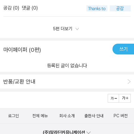
기에 공부하러 간 기숙학교에서도 남다른 대접을 받았고, 이 아이의
자면 전편에 나오는 사라의 무한 상상력 때문이라고 생각한다. 사라
공감 (
0
)
댓글 (0)
주변을 맴도는 친구들이 있다. 하지만 사라는 자신이 가지고 있는 특
는 그 춥고, 어두컴컴한 다락방에서 매일매일 힘들게 지내면서도 자
별한 능력으로 사람들의 주목을 받기도 한다.( 이 부분은 작가의 자신
기만의 상상을 한다. 지금 당장 배고파 죽겠는데 무슨 상상이냐 할 수
의 이야기와 많이 닮아있다) 하지만 사라에게 엄청난 변화를 가져온
5편 더보기
도 있겠지만 사라에겐 그 상상이야말로 자신을 지탱해주는 유일한 에
생일이다. 그러나 우리는 여기서 주목해야 할 것은 사라의 행동이다.
너지원이었다. 해리포터의 작가 조 앤 롤링도 그 춥고 배고픈 시절에
분명히 좌절할 만큼의 엄청난 사건이다. 모든 것에 정반대의 삶을 살
쓰기
마이페이퍼 (0편)
했던 상상으로 지금의 작가가 되었다고 하지 않던가! 사라의 상상력
아야 하는 현실이다. 공주처럼 있었던 곳에서 하녀처럼 지내야 한다
이야말로 이 책을 읽는 독자가 본받아야 할 중요한 요지라고 생각한
는 상상만으로도 어려운 데 그것이 현실이 되었다.그 순간 변해버린
등록된 글이 없습니다
다. 내가 딸아이게 이 책을 권하는 이유는 이 책을 읽으면서 사라처럼
사람들이 있다. 변해버린 환경만큼이나 힘든 순간이다. 교장은 사라
자유롭게 상상하기 바라기 때문이다. 상상이야말로 인간으로서 누릴
를 하녀처럼 대하기 시작한다. 너무도 달라진 행동이다.(나중에는 후
반품/교환 안내
수 있는 가장 큰 행복이 아닐까 싶다.
회하게 되는 현실을 맞이하지만) 하지만 사라는 이 모든 것들을 담담
하게 받아들이고 오히려 사람들에게 더 다가가려고 노력한다. 진심으
로.사라에게 또 다른 변화가 찾아온다. 그것은 아빠 친구의 등장이다.
그 사람은 아빠의 사업파트너였기에 사라를 찾아 나선 것이다. 드디
로그인
전체 메뉴
회사 소개
출판사 안내
PC 버전
어 힘든 기숙학교에서의 생활을 벗어난 사라는 다른 사람을 도우기로
한다.사라는 정말 특별한 아이다. 힘든 순간에도 자신을 오히려 다독
(주)알라딘커뮤니케이션