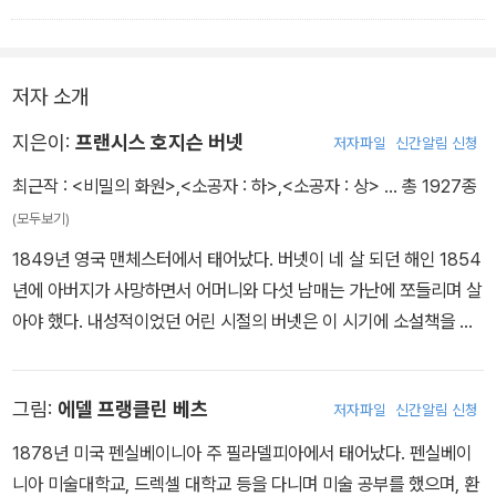
무척이나 좋아했다.
말 재미있지 않니? 있지, 방 저쪽 끝에서는 천장이 너무 낮아서 일어
서면 머리가 닿아. 아침이 되면 침대에 누워 있어도 저절로 지붕 위 창
문으로 하늘이 보이고. 마치 빛나는 네모난 천 조각 같다고 할까? 해
저자 소개
가 나는 날에는 하늘에 조그만 분홍색 구름이 둥둥 떠다니는데, 팔을
뻗으면 그대로 손에 닿을 것 같은 느낌이 들어. 그리고 비가 올 때는
지은이:
프랜시스 호지슨 버넷
저자파일
신간알림 신청
천장을 두드리는 빗소리가 마치 따뜻한 목소리로 나한테 말을 건네는
최근작 :
<비밀의 화원>
,
<소공자 : 하>
,
<소공자 : 상>
… 총 1927종
듯한 기분이 드는 거야. 그러다 밤이 되어서 별이 뜨면 자리에 누워서
(모두보기)
저 창문 안에 별이 과연 몇 개나 들어갈까 세어 보는 거지. 너무 많아
1849년 영국 맨체스터에서 태어났다. 버넷이 네 살 되던 해인 1854
서 세는 데 한참 걸리겠지? 참, 저기 구석에 있는 앙증맞은 난로를 봐.
년에 아버지가 사망하면서 어머니와 다섯 남매는 가난에 쪼들리며 살
지금은 녹슬었지만 잘 닦아서 불을 피우면 정말 예쁠 것 같지 않아?
아야 했다. 내성적이었던 어린 시절의 버넷은 이 시기에 소설책을 읽
그렇지? 여긴 정말 작고 예쁜 방이야.”
고 이야기를 지으면서 가난과 외로움에서 벗어나려 애썼다. 1865년
사라는 로티의 손을 잡고 작은 방 안을 빙빙 돌며 곳곳마다 손짓을 하
외삼촌의 권유로 온 가족이 미국 테네시 주 녹스빌로 이주한 뒤에도
면서 아름답게 묘사해 주었다. 이제 로티의 눈에 보이는 다락방은 사
그림:
에델 프랭클린 베츠
저자파일
신간알림 신청
형편은 나아지지 않았다. 잡지사에 소설을 기고하기로 결심하고 원고
라가 말하는 모습 그대로였다. 사라가 머릿속에 그려 주는 거라면 로
용지 값과 우송료를 마련하기 위해 산포도를 따서 팔며 글을 써야 했
티는 언제나 그대로 믿을 수 있었다.
1878년 미국 펜실베이니아 주 필라델피아에서 태어났다. 펜실베이
다. 하지만 그때 직접 겪었던 고통스러운 기억들은 본인의 작품 속 주
니아 미술대학교, 드렉셀 대학교 등을 다니며 미술 공부를 했으며, 환