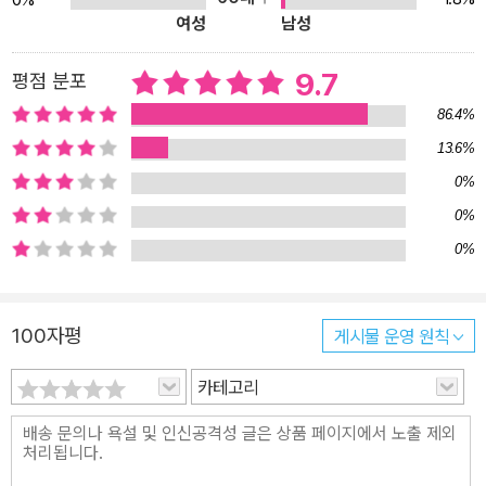
여성
남성
소설이었다. 이후 1902년에 연극으로 각색되어 영국과 뉴욕의 브로
드웨이에서 공연되었고, 당시 수많은 관객들의 요청으로 1905년 다
9.7
평점 분포
시 장편소설로 쓰여졌다. 그런 뒤에도 지금까지 영화, 연극, 애니메이
션 등 다양한 장르로 제작되어 인기를 얻을 만큼 ‘이야기의 힘’을 여실
86.4%
히 보여 주는 작품이기도 하다. 평범한 일상이 극적으로 변하는 상상
13.6%
이 주는 달콤한 환상은 시대와 세대를 초월해 오늘날에도 유효하게
0%
작용한다. 하지만 『소공녀』는 단순히 신데렐라식 환상만을 심어 주는
0%
작품이 아니다. 삶의 나락으로 떨어져 불합리한 대우를 받으면서도
0%
자존감과 인간으로서의 품위를 지켜 마침내 빛나는 미래를 얻은 소녀
의 성장기이자 인간 본성에 대한 진지한 통찰을 담고 있기 때문이다.
완역본으로 출간된 <올 에이지 클래식> 시리즈로다시 만나는 『소공
100자평
게시물 운영 원칙
녀』가 성장기를 이미 거쳐온 성인 독자들에게도 고난 속에서 더욱 빛
카테고리
나는 ‘상상력의 힘’과 ‘인간으로서 지켜야 할 품위’에 대한 의미 있는
메시지를 전해 줄 것이다. 고난 속에서 더욱 빛을 발하는 상상력의 힘
을 믿다 거리마다 짙은 안개가 자욱이 깔린 어느 겨울날, 이제 막 인도
에서 긴 여정을 마치고 런던에 도착한 사라 부녀가 민친 기숙 학교에