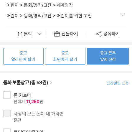
어린이
>
동화/명작/고전
>
세계명작
어린이
>
동화/명작/고전
>
어린이를 위한 고전
선물하기
공유하기
중고
중고
중고 등록
알라딘에 팔기
회원에게 팔기
알림 신청
동화 보물창고 (총 53권)
신간알림 신청
돈 키호테
판매가
11,250
원
세상의 모든 돈이 내 거라면
절판