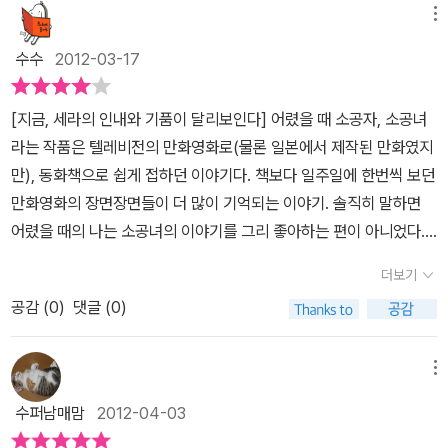
이네요. 주인공 사라는 정말 사랑스런 아이인데다가 아빠의 사랑을
메뉴
라는 마치 타고난 성품을 자랑이라도하듯 뛰어난 상상력의 도움을 받
훨씬 더 여왕 같은 모습을 유지했어. 사람들이 아무리 삿대질을 하고
듬뿍 받았지요..아빠가 사라를 학교에 데려다 주고 못내 아쉬워 하던
아 고귀한 성품을 잃지 않는다. 사라의 처지가 궁색하면 궁색해질수
비아냥대도 절대 그 기개를 꺾지 않았지. 심지어는 목이 잘릴 때조
수수
2012-03-17
모습에서 부녀간의 정을 느낄 수 있었지요.아빠가 소공녀에게 해주는
록 그녀가 겪는 고통이 더욱 커질수록 사라가 보여주는 행동과 생각
차... 마리 앙투아네트는 진정으로 다른 사람들보다 강했던 거야.’이
많은 혜택들이 소녀들이라면 누구나 부러워할만 한데요.꼭 그런 물질
은 더욱 특별하게 보여진다. 누구에게나 상냥하게 대할 줄 아는 점, 어
생각은 사라가 지금껏 열두 번도 더 넘게 되새겨 온 생각이었다. 힘이
[지금, 세라의 인내와 기품이 달리보인다] 어렸을 때 소공자, 소공녀
적인 것들이 아니고라도 이세상의 모든 딸들은 아빠에게 공주와 같은
려움에 처한 사람들을 최대한 도와주려고 했던 점, 자신의 처지를 비
들 때도 그 생각만 하면 신기하게 마음에 위안이 되었다. - <소공녀>
라는 작품은 텔레비전의 만화영화로(물론 일본에서 제작된 만화였지
존재가 아닌가 싶어요.저희 아빠도 저를 우리집 공주라고 불렀거든
관하지 않고 끝없이 새로운 상상으로 극복하려고 노력한 점 등 사라
181p 중에서 - 많은 것을 가졌을 때는 공주 같은 마음가짐을 가지고
만), 동화책으로 쉽게 접하던 이야기다. 책보다 일주일에 한번씩 보던
요.ㅋ그런 아빠를 잃고 화려했던 시간은 지난밤의 꿈처럼 사라져 버
는 놀랍기만 한 아이이다. '바로 그 순간 또 한 번 마법이 손을 뻗었
주변 사람들을 돌보고, 가진 것이 아무것도 없었을 때도 공주 같은 마
만화영화의 장면장면들이 더 많이 기억되는 이야기. 솔직히 말하면
리지요.갖은 천대와 외로움속에서도 선한 마음을 잃지 않고 희망을
다. 아름다운 힘을 가진 마법, 정말이지 마법이 아니라면 달리 설명할
음가짐으로 자신을 돌볼 줄 알았던 사라. 자신을 바로 세우며 자신을
어렸을 때의 나는 소공녀의 이야기를 그리 좋아하는 편이 아니었다.
꿈꾸며 살아가는 사라의 모습은현실적으로 힘든 상황에 처한 아이들
길이 없었다.'...259p 작가가 '마법'이라고 이야기 한 상황들은, 어쩌
다듬고 또 다듬는 사라를 보며 난 많은 것을 배울 수 있었다. 사라가
왜그랬을까? 부유한 집안에서 자랐던 세라가 기숙사에 입학할 즈음
에게 많은 힘이 되리라 생각되네요.힘을 내어 착하게 살다보면 고난
더보기
면 사라의 평소 행실과 긍정력이 만든 기회가 아닐까 싶다. 때문에 <
가진 것이 많던 적던 간에 잃지 않았던 상상의 힘도. 사라가 자신을 바
에는 정말 공주같은 대접을 받던 아이였다. 그러다 아버지의 사망 소
은 언젠가 끝이난다고 말이죠~사라에게 고난의 시간이 가고 든든한
소공녀>는 꿈을 꿀 수 있게 해준다. 아무리 힘들고 어려운 처지라도
로 세울 수 있었던 것도 항상 자신을 공주라고 여기고, 마음가짐을 공
공감 (
0
)
댓글 (0)
식을 접하면서 세라의 신세는 하루 아침에 뒤바뀌고 만다. 늘 그렇듯
후견인이 생겼을때 너무도 기쁘고 감사했지요.어떤 상황에서도 늘
나의 바른 생각과 행동과 긍정의 힘이 있다면 언젠가 행복한 일이 가
주처럼 했기 때문일 것이다. 분주한 일상을 보내다 보면 내가 어떤 표
주인공인 세라는 모든 힘든 상황을 담담히 짊어지고 의연하게 대처하
기품을 잃지 않았던 사라가 그려내는 상상의 힘은 진실로 위대하고
득 벌어질지도 모른다는....!
정을 짓고 있는지 잊고 지낼 때가 많다. 그러다 가끔 내가 인상짓고 있
는 늘 한결같은 고운 마음을 가진 소녀이다. 주변에는 세라의 질투하
메뉴
따뜻했다는 생각을 해보네요. 우리 아이들에게 그런 상상의 힘을 전
다는 걸 깨닫고 놀라곤 했다. <소공녀>를 읽고 난 어느 날도 마찬가
고 시기하는 인물이 많았고 난 그런 주변 환경에서도 화 한 번 내지 않
수해줄 멋진 책 <소공녀>였답니다.
수퍼남매맘
2012-04-03
지였다. 나는 길을 걷다 문득 사라를 떠올리며 나도 ‘내가 공주라는 생
고 늘 똑같은 세라가 불쌍하기도 하면서 많이 답답하다고 생각했다.
각을 갖고 생활해야지.’ 싶었다. 그러자 난 바로 내가 여느 때처럼 인