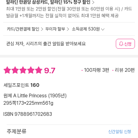
알라딘 만권당 삼성카드, 알라딘 15% 청구 할인
최대 1만원 또는 2만원 할인(전월 30만원 또는 60만원 이용 시) / 카드
발급월 +1개월까지는 전월 실적이 없어도 최대 1만원 혜택 제공
카드/간편결제 할인
무이자 할부
소득공제 530원
관심 저자, 시리즈의 출간 알림을 받아보세요
신청
9.7
100자평 3편
리뷰 20편
세일즈포인트
160
원제 A Little Princess (1905년)
295쪽
173*225mm
561g
ISBN 9788961702683
주제분류
신간알림 신청