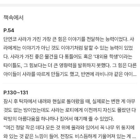
이다.
책속에서
그러나 열한 살 생일날, 아빠의 죽음과 파산으로 자신이 오갈 데 없는
거지 신세가 되었다는 청천벽력 같은 소식을 듣게 된다. 민친 교장은
P.54
사라를 누추한 다락방으로 쫓아 보내고 학교의 온갖 궂은일을 시키며
단연코 사라가 가진 가장 큰 힘은 이야기를 전달하는 능력이었다. 사
그간의 악감정을 푸는데….
라에게는 이야기가 아닌 것도 이야기처럼 말할 수 있는 능력이 있었
다. 사라가 가진 좋은 물건을 다 통틀어도 혹은 ‘대외용 학생’이라는
타이틀도, 그 힘보다는 더 큰 영향력을 발휘하지 못했다. 그 힘은 다른
아이들이 사라를 따르게 만들기도 했고, 반면에 라비니아 같은 아이
들에게는 자기도 모르게 이야기에 매료되면서도 사라를 끝없이 질투
하게 만들기도 했다.
P.130~131
이야기를 잘하는 아이와 함께 학교를 다녀 본 사람이라면 그 힘이 어
잠시 후 탁자에서 내려와 현실로 돌아왔을 때, 실제로는 변한 게 아무
떤 의미를 지니는지 잘 알 것이다. 얼마나 많은 아이들이 뒤를 졸졸 쫓
것도 없는 방이었는데도 사라는 로티에게 이전까지 자신도 몰랐던 다
아다니면서 이야기를 해 달라고 조르는지. 얼마나 많은 아이들이 주
락방의 아름다움을 하나하나 집어서 얘기해 줄 수 있었다.
위에 모여들고 또 다들 얼마나 그 무리에 섞이길 희망하는지. 사라는
“여긴 정말 작은 데다 모든 것 위에 올라와 있어서 꼭 나무 위 둥지에
이야기를 잘할 수 있었을 뿐만 아니라 스스로도 이야기해 주는 것을
와 있는 것 같은 느낌이 들어. 천장도 비스듬하게 기울어져 있는 게 정