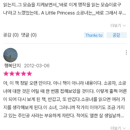
보다. 여하튼 다시 만난 세라에게 많은 것을 배워본다.
읽는지..그 모습을 지켜보면서,,'바로 이게 명작을 읽는 모습이로구
고 순간 순간 민친 교장님과 다른 친구들로부터 모멸을 받을 때에도
리는 나보다 더 나 같은지도 몰라. 친구한테도 대답을 안 하는 편이 낫
나'라고 느꼈었는데.. A Little Princess 소공녀는,,,바로 그래서 우리
자신이 ' 공주' 라고 생각하고 공주로서 가져야 하는 태도를 끝내 망각
다고 생각하나 봐. 모든 걸 다 자기 마음속에만 간직하려나 봐.”사라
아이의 책장속에서 늘 함께 해주는 책이랍니다.아이가 힘들때도 읽어
하지 앟았다. 그리고 다른 이들을 여전히 배려하고, 측은히 여기며 그
는 스스로 이렇게 말하며 위로를 삼으려 노력했다. - <소공녀> 164p
더보기
보고,,아이가 즐거울때도 꺼내 읽어보고,,아이가 공부하다 지쳐도 읽
들을 도와준다. 공주와 왕자라는 것이 겉으로 보이는 화려한 외모만
중에서 - ‘난 공주다’라는 상상은 많은 힘을 발휘할 수 있었다. 그 변
공감 (
0
)
댓글 (0)
어보고,,늘.. 아이 곁에서 함께 해주는 책이에요이렇게 좋은 명작을 단
있는 것이 아니라 정작 중요한 것은 내면이라는 것을 사라는 몸소 보
화의 시작은 나 자신이 없고, 그 영향은 주변에까지 끼치게 되었다. 내
행본으로 만나본다는 것 역시.. 아이한테 명작을 골라보는 즐거움을
여 주고 있다. 그렇기에 사라가 누더기 옷을 걸치고 있을지언정 사라
가 공주라는 상상의 힘은 다른 사람들도 나를 공주로 대하게 만드는
주고,사라를 만나게 해주었던것이 아닌가 싶어요. 사라는 공주처럼,,
메뉴
에게서는 공주의 품위가 느껴지는 것이다. 물론 사라가 공주로서 가
힘을 발휘했으니 말이다. 사라를 보며 난 내가 그동안 현실 속의 힘겨
정말 기숙사 학교에서 살다가갑작스런 아버지의 죽음에..공주에서 하
져야 할 자세를 이야기하면서 마리 앙트와네트가 감옥생활을 하면서
움만 생각하며 내 몸과 정신을 너무 피폐하게 만들었다는 걸 새삼 깨
행복단지
2012-03-06
녀로 살아가지만,,자신의 처한 환경을 희망스럽게 살아갑니다.그리고
도 그 품위를 잃지 않았다는 이야기에는 동의할 수 없지만 공주로서
닫게 되었다. 내 주변 사람들까지 힘들게 하면서 말이다. 상상이 주는
결국,,,다시 자신의 위치를 찾게 되지요. 책의 표지의 색깔과 그림이
가져야 할 것이 화려한 외모가 아니라 바로 내면이라는 것에는 동의
힘을 왜 그동안 잊고 지냈는지.. 오랜만에 펼친 책을 통해 난 그동안
아, 이 책 정말 오랜 만이다. 아니 책이 아니라 내용이다. 소공자, 소공
소공녀가 살았던 시대의 그림처럼.. 너무나 고풍스럽고 사라와 어울
한다. 이에 사라는 자신도 배고파 쓰러질 지경임에도 불구하고 자신
잃었던 많은 걸 다시 찾을 수 있었다. 책 읽는 즐거움까지 느끼며. 이
녀에 대한 것은 어릴 때 한 번쯤 접해보았을 것이다. 이렇게 훌쩍 어른
리는 느낌을 받았구요,사라가 베키는 위하는 마음,,그리고 어떤 고난
보다 더 배고파 보이는 아이에게 빵을 줄 수 있는 것이고, 자신도 교장
런 게 바로 책을 읽는 이유가 아닐까 싶다. - 연필과 지우개 -
이 되어 다시 보게 된 책, 반갑고, 또 반갑다.소공녀를 읽으면 여러 가
과 역경속에서도 사라가 해쳐 나가는 모습, 따스한 마음,,,소공녀가 우
에게서 무시를 받으면서도 더 업신여김을 받는 베키에게 언제나 위로
지를 생각해보게 된다.이 소녀, 그러니까 작가의 이야기도 조금 가지
리 아이에게 이야기 해주는것들은 너무나 많고,책속에서 느껴지는,,,
를 줄 수 있는 것이다. 반면 민친 교장은 그런 사라의 아우라에 매번
고 있는 주인공 사라는 부유하게 자란다. 적어도 열한 살 생일날까지
것들이 고스란히 우리 아이에게 전달되길 바래봅니다...
기분이 상하는 것이고.나이와 처지를 떠나 공주의 품위를 잃지 않는
는 말이다. 그전의 생활은 정말 말로 할 수 없을 만큼 넉넉하다. 그러
더보기
사라가 교장은 눈엣가시인 것이다. 이 책이 왜 명작일까 또 하나를 꼽