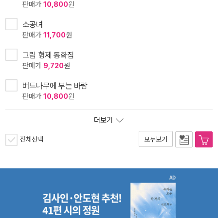
판매가
10,800
원
소공녀
판매가
11,700
원
그림 형제 동화집
판매가
9,720
원
버드나무에 부는 바람
판매가
10,800
원
더보기
전체선택
모두보기