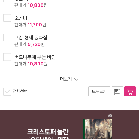
판매가
10,800
원
소공녀
판매가
11,700
원
그림 형제 동화집
판매가
9,720
원
버드나무에 부는 바람
판매가
10,800
원
더보기
전체선택
모두보기