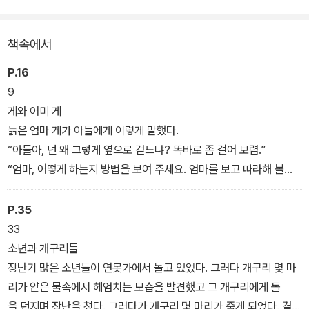
책속에서
P.16
9
게와 어미 게
늙은 엄마 게가 아들에게 이렇게 말했다.
“아들아, 넌 왜 그렇게 옆으로 걷느냐? 똑바로 좀 걸어 보렴.”
“엄마, 어떻게 하는지 방법을 보여 주세요. 엄마를 보고 따라해 볼게
요.”
아들 게가 대답했다. 늙은 엄마 게는 계속 노력했지만 결국 똑바로 걷
P.35
지 못했다. 엄마 게는 이제야 자식을 나무란 것이 얼마나 바보 같은 행
33
동이었는지 깨달았다.
소년과 개구리들
*시범이 훈계보다 낫다.
장난기 많은 소년들이 연못가에서 놀고 있었다. 그러다 개구리 몇 마
리가 얕은 물속에서 헤엄치는 모습을 발견했고 그 개구리에게 돌
을 던지며 장난을 쳤다. 그러다가 개구리 몇 마리가 죽게 되었다. 결국