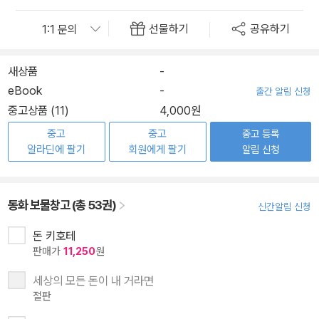
선물하기
공유하기
새상품
-
eBook
-
출간 알림 신청
중고상품 (11)
4,000원
중고
중고
중고 등록
알라딘에 팔기
회원에게 팔기
알림 신청
동화 보물창고 (총 53권)
신간알림 신청
돈 키호테
판매가
11,250
원
세상의 모든 돈이 내 거라면
절판