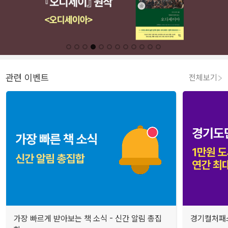
관련 이벤트
전체보기
가장 빠르게 받아보는 책 소식 - 신간 알림 총집
경기컬처패스