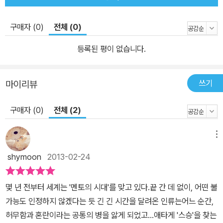
철학이 함축된 인류의 고전 ‘부화도 되기 전에 닭의 수를 가늠하지 마
라.’, ‘하늘은 스스로 돕는 자를 돕는다.’, ‘뭉치면 살고 흩어지면 죽는
구매자 (0)
전체 (0)
다.’, ‘간절함은 발명의 어머니이다.’ 등등 많은 속담과 격언이 이솝의
우화에서 나온 말이라는 사실을 아는 이는 드물다. 우리가 익숙하게
등록된 평이 없습니다.
말하는 속담의 상당수가 「이솝 우화」의 교훈이거나 이와 맥락을 같이
한다. 「이솝 우화」에는 오랜 세월 동안 인류가 축적해 온 지식과 철학
쓰기
마이리뷰
이 함축되어 있어 「탈무드」와 함께 남녀노소가 모두 읽을 수 있는 인
류의 고전으로 사랑받고 있다. 「이솝 우화」는 2,500년 전 그리스의
구매자 (0)
전체 (2)
현인 이솝이 만든 우화를 모아 엮은 책이다. 이솝은 신분은 노예였다.
그는 전쟁에서 사람을 구해 낸 상으로 노예 신분에서 해방되었다고
메뉴
한다. 이후 여러 지방을 여행하며 다양한 경험을 쌓았고 자신의 깨달
shymoon
2013-02-24
음을 많은 사람에게 알리고자 했다. 그는 우화를 지어 정치와 사회 그
리고 처세에 대한 재미있는 이야기를 사람들에게 들려줬고 뛰어난 이
몇 년 전부터 세계는 '멘토의 시대'를 맞고 있다.끝 간 데 없이, 어떤 불
야기꾼으로 명성을 얻었다. 이솝은 어지러운 당시 상황이 반영된 촌
가능도 인정하지 않겠다는 듯 긴 긴 시간을 달려온 인류는어느 순간,
철살인과도 같은 이야기로 현인으로 칭송받게 되었고 재상의 자리까
허무함과 혼란이라는 공통의 병을 앓게 되었고...애타게 '스승'을 찾는
지 오른다. 이솝은 바른말만 고집했던 이유로 모함을 받아 죽임을 당