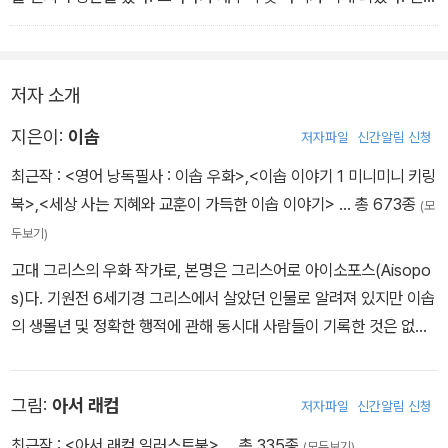
한 개구리가 수면 위로 머리를 내밀며 이렇게 외쳤다.
“그만해! 그만해! 너희에게는 놀이일 뿐이겠지만 우리에게는 죽음이
라고!”
저자 소개
지은이:
이솝
저자파일
신간알림 신청
최근작 :
<영어 낭독필사 : 이솝 우화>
,
<이솝 이야기 1 미니미니 키링
북>
,
<세상 사는 지혜와 교훈이 가득한 이솝 이야기>
… 총 673종
(모
두보기)
고대 그리스의 우화 작가로, 본명은 그리스어로 아이소포스(Aisopo
s)다. 기원전 6세기경 그리스에서 살았던 인물로 알려져 있지만 이솝
의 생몰년 및 정확한 행적에 관해 동시대 사람들이 기록한 것은 없다.
다만 헤로도토스와 아리스토텔레스 등의 고대 역사가들이 언급한 기
록을 통해서 그 대강을 짐작할 수 있다. 그리스의 역사가 헤로도토스
그림:
아서 래컴
저자파일
신간알림 신청
에 의해 기원전 6세기 초반에 살았던 인물로 추정되었고, 아리스토텔
레스와 같은 고대 그리스 학자에 의해 현재의 터키 내륙 지방에 해당
최근작 :
<아서 래컴 일러스트북>
… 총 335종
(모두보기)