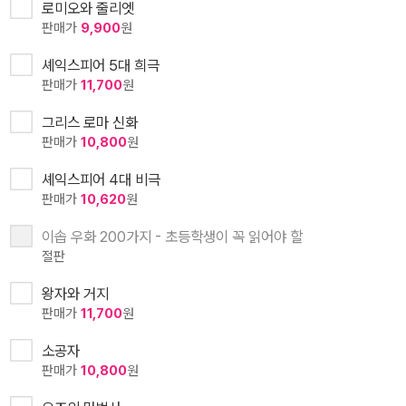
로미오와 줄리엣
판매가
9,900
원
셰익스피어 5대 희극
판매가
11,700
원
그리스 로마 신화
판매가
10,800
원
셰익스피어 4대 비극
판매가
10,620
원
이솝 우화 200가지 - 초등학생이 꼭 읽어야 할
절판
왕자와 거지
판매가
11,700
원
소공자
판매가
10,800
원