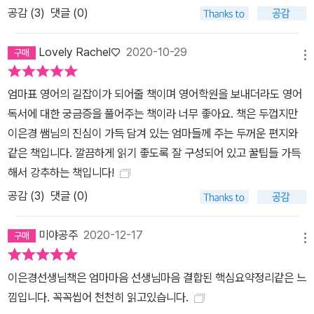
지 않은 형편이라 영어 유치원을 못 보내줘서, 엄마가 영어에 자신이
공감 (
3
)
댓글 (0)
없어서 걱정하고 머뭇거릴 필요가 없다. 영어에 제대로 노출되고 실
력을 쌓아야 할 결정적 시기는 초등이고 중요한 건 지금부터다. 이 책
Lovely Rachel♡
2020-10-29
메뉴
대로만 한다면 누구나 내 아이에게만큼은 가장 훌륭한 영어 코치가
될 수 있다.
엄마표 영어의 길잡이가 되어줄 책이며 영어학원을 보내더라도 영어
독서에 대한 궁금증을 풀어주는 책이라 너무 좋아요. 책은 두껍지만
이은경 쌤님의 진심이 가득 담겨 있는 엄마들께 주는 두꺼운 편지와
같은 책입니다. 깔끔하게 읽기 좋도록 잘 구성되어 있고 꿀팁들 가득
해서 강추하는 책입니다!
공감 (
3
)
댓글 (0)
미야공주
2020-12-17
메뉴
이은경선생님책은 엄마마음 선생님마음 결합된 핵심요약정리같은 느
낌입니다. 꼭꼭씹어 천천히 읽고있습니다.