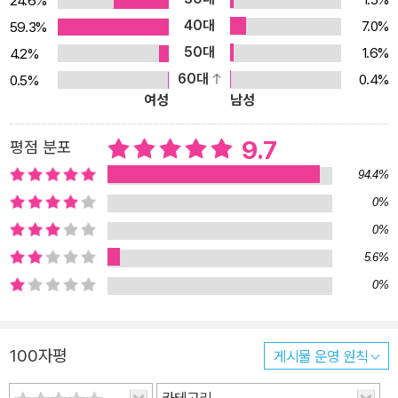
24.6%
이트 워드 완성하기가 핵심이다. 2단계는 아이가 본격적으로 영어책
40대
7.0%
59.3%
을 읽기 시작하는 ‘리더스북’ 단계로, 아이들의 실생활 모습을 그대로
50대
1.6%
4.2%
담고 있어 공부인데도 이야기를 듣는 것처럼 재미있게 읽을 수 있는
60대
0.4%
0.5%
ORT 교재를 중심으로 차근차근 독서 레벨을 높여준다. 3단계는 아
여성
남성
직 긴 호흡의 글을 소화하기 어려운 아이들이 짧게 끊어 읽을 수 있도
록 구성된 ‘챕터북 단계’로 아이의 독서 성향에 따라 골라볼 수 있는
9.7
평점 분포
추천 목록을 수준, 주제, 성별 등에 따라 다양하게 소개한다. 저자는
94.4%
챕터북을 편안하게 읽어내는 것을 초등 시기의 마지막 목표로 세우
0%
고, 부쩍 두껍고 어려워지는 4단계 ‘영어 소설’을 시작할 때는 ‘제대
0%
로 재밌는 한 권’을 찾는 일에 공을 들일 것을 권한다. 이 시기는 다독
이 큰 의미가 없으며, 재밌게 스스로 읽어본 경험이 있어야 영어 독서
5.6%
를 지속할 수 있다고 강조하면서, 영어 소설 읽기가 자리 잡히는 과정
0%
에서 마주하는 어려움을 돌파해낼 현명한 방법들을 제시한다. 자신감
과 성적을 가장 확실하게 잡는 영어 공부법 ‘영어책 읽기 습관’으로 단
100자평
게시물 운영 원칙
어·문장·문법 모두 해결 모둠 친구들과 단어 카드를 뒤집으며 즐거운
영어를 하던 아이들은 중학생이 되어 교과서 본문을 외우고 영어로
카테고리