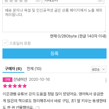
글을 써내야 하는 갑작스러운 상황을 만나게 된다. 이를 대비해 많은
초등맘들이 일찍부터 아이에게 단어 암기, 문제집 풀이, 문법 공부를
시키는 것이다. 그런데 ‘영어책 읽기 독립’이 되면 초등과 중등의 영어
학습 격차를 한번에 메울 수 있다. 영어 독서 수준이 올라간다는 것은
국어와 영어 양쪽의 어휘가 확장되고, 현재 읽는 책 수준의 문장을 이
현재
0
/280byte (한글 140자 이내)
해하며, 책 전체의 스토리를 파악할 수 있다는 의미다. 책읽기를 통해
단어를 습득하고 문장의 구조를 익힌다면 따로 단어를 외우거나 문법
스포일러 포함
을 공부할 필요가 없어진다. 반복해서 읽는 과정에서 모국어를 배우
등록
듯 자연스럽게 언어 실력이 성장하기 때문이다. 따라서 학습 영어의
출발인 초등에서부터 영어책으로 실력을 쌓아간다면, 중·고등 공부는
구매자 (6)
전체 (10)
물론 대학 입시, 취업, 승진, 여행까지 아이의 앞날에 실제로 쓰이는
무기로서의 영어 실력을 완성할 수 있다. 영어책으로 수준을 높여가
산넘어산
2020-10-16
메뉴
는 과정이 지루하고 비효율적으로 보일수도 있지만 큰 그림을 그리며
멀리 넓게 보는 호흡이 필요한 이유다. 아이의 영어 독서 독립을 앞당
이은경쌤 유튜브 강의 도움을 정말 많이 받았어요. 영어독서 궁금한
기고 공부 습관을 단단히 잡아줄 핵심 자료 수록 처음으로 아이의 영
게 많은데 책으로도 정리해주셔서 바로 구입, 초1 딸 키우는 동생한테
어 교육을 시작하려는 엄마들은 넘쳐나는 정보 속에서 길을 잃게 된
도 한 권 선물했어요.