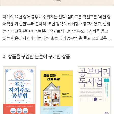
아이의 12년 영어 공부가 쉬워지는 선택! 엄마표든 학원표든 ‘매일 영
어책 읽기 습관’부터 잡아라 15년 경력의 베테랑 초등교사였고, 현재
는 자녀교육 분야 베스트셀러 작가로서 10만 학부모의 신뢰를 받고
있는 이은경 저자가 이번에는 ‘초등 영어 공부법’을 들고 고민 많은 엄
마들을 찾아왔다. 이 책에서 저자는 “언어를 읽는 방식은 그 언어를
배우는 유일한 방법”이라고 말하는 언어학자 스티븐 크라센의 말에
이 상품을 구입한 분들이 구매한 상품
동의하며, 영어책을 읽으며 실력을 쌓아갈 때 아이에게 찾아오는 놀
라운 학습효과와 함께 영어책 읽기 독립을 완성하는 확실한 방법을
안내한다. 두 아들을 키우는 초등맘이기도 한 저자 또한 영어 교육의
고민이 깊었다. 아이가 영어에 관심이 없고 학원마저 거부해 조기교
육도 사교육도 시킬 수 없었지만, 초등 2학년에야 파닉스를 시작한
아들은 ‘매일 영어책 읽기’만으로 4년 만에 <해리포터> 수준의 두꺼
운 영어 소설을 읽고 토익 점수 800점을 넘는 수준에 이르렀다. 그
과정을 통해 저자는 ‘매일 영어책 읽기 습관’만 잡는다면 초등에도 충