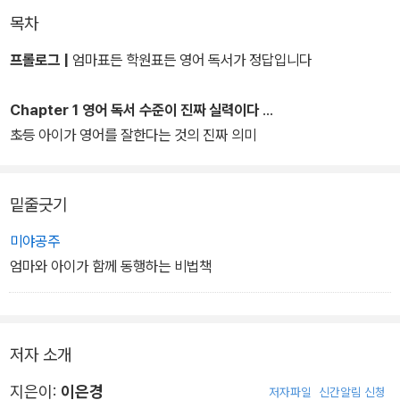
조기교육이나 사교육을 못 했어도, 아이에게 영어 거부감이 있어도,
목차
엄마가 영어를 못해도 시도할 수 있도록, 알파벳을 시작으로 <해리포
터> 수준의 영어 소설을 읽어내기까지의 전 과정을 총 4단계로 나눠
프롤로그 |
엄마표든 학원표든 영어 독서가 정답입니다
체계적으로 설명한다.
Chapter 1 영어 독서 수준이 진짜 실력이다
이 책으로 부모들은 현재 아이의 수준을 진단하고 그 단계에서 시작
초등 아이가 영어를 잘한다는 것의 진짜 의미
해 내 아이의 취향과 속도에 맞춰 단계별로 영어 독서 독립을 완성할
수 있다. 코로나 시대, 영어 학습 결손이 걱정되는가? 그렇다면 매일
밑줄긋기
영어책 읽기 습관이 정답이다.
미야공주
엄마와 아이가 함께 동행하는 비법책
저자 소개
지은이:
이은경
저자파일
신간알림 신청