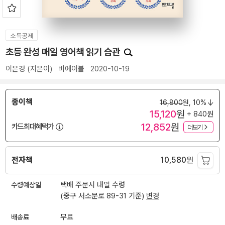
소득공제
초등 완성 매일 영어책 읽기 습관
이은경
(지은이)
비에이블
2020-10-19
종이책
16,800
원,
10%
15,120
원
+ 840원
12,852
원
카드최대혜택가
더보기
전자책
10,580
원
수령예상일
택배 주문시 내일 수령
(중구 서소문로 89-31 기준)
변경
배송료
무료