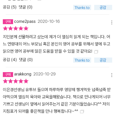
다. 저자도 똑같은 경험을 했고, 영어 교육의 단계와 원리를 이해하지
공감 (
5
)
댓글 (0)
못해서 저지른 실수를 회복하는 데 3년이 넘게 걸렸다. 저자의 경험
에 따르면 아이가 영어책 읽기 독립을 이루는 데는 그리 많은 책이나
come2pass
2020-10-16
영상이 필요하지 않았다. 제대로 재미있는 한 권의 책과 한 편의 영상
메뉴
을 반복하는 동안 아이의 영어 실력은 더욱 단단하게 성장했다. 엄마
지인분께 선물하려고 샀는데 제가 더 열심히 읽게 되는 책입니다. 어
의 역할은 이런 인생 책, 인생 영상 하나를 만나게 해주는 것이다. 이
느 연령대의 어느 부모님 혹은 본인의 영어 공부를 위해서 옆에 두고
를 위해 저자는 엄마들이 시간, 비용, 에너지를 최대한 아끼고 더 빠르
읽으면 영어 공부에 많은 도움을 받을 수 있을 것 같아요!
게 목표에 도달할 수 있도록 반드시 거쳐야 하는 핵심 정보들만을 체
공감 (
4
)
댓글 (0)
계적으로 정리했다. 아이의 수준·취향·속도에 딱 맞게 영어책 고르는
법, 아이의 흥미를 끌어당길 단계별 추천도서, 영어 독서를 한층 흥미
arakkong
2020-10-29
롭고 풍성하게 만들어줄 학습자료 제공 사이트, 코로나 시대에 병행
메뉴
하면 좋은 온라인 프로그램, 단어·문법·쓰기 같은 추가적인 영어 공부
법의 시기와 방법, 초등 영어과 교과 학년별 분석 같은 실질적 정보는
이은경선생님 유투브 들으며 하루하루 영양제 챙겨먹듯 넙죽넙죽 받
물론 아이에게 성취감을 맛보게 하는 보상의 원칙, 정체기를 극복하
아먹으며 열심히 육아와 교육을해왔습니다. 책으로 만나게되어 너무
고 훌쩍 영어 독서 레벨을 올리는 방법, 그리고 지친 마음을 다독이는
기쁘고 선생님이 옆에서 읽어주는거 같은 기분이들었습니다^^ 저의
엄마의 멘탈 관리법까지 조언한다. 좀 더 일찍 시작하지 못해서, 넉넉
지침표가 되어줄 좋은책을 만나 행복합니다~^^