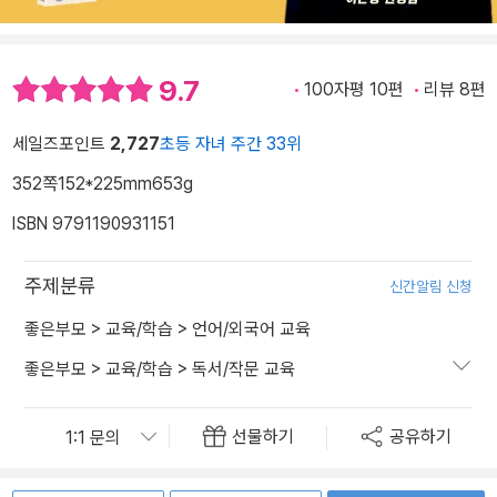
9.7
100자평 10편
리뷰 8편
세일즈포인트
2,727
초등 자녀 주간 33위
352쪽
152*225mm
653g
ISBN 9791190931151
주제분류
신간알림 신청
좋은부모
>
교육/학습
>
언어/외국어 교육
좋은부모
>
교육/학습
>
독서/작문 교육
선물하기
공유하기