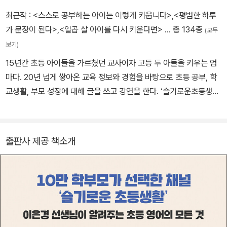
최근작 :
<스스로 공부하는 아이는 이렇게 키웁니다>
,
<평범한 하루
가 문장이 된다>
,
<일곱 살 아이를 다시 키운다면>
… 총 134종
(모두
보기)
15년간 초등 아이들을 가르쳤던 교사이자 고등 두 아들을 키우는 엄
마다. 20년 넘게 쌓아온 교육 정보와 경험을 바탕으로 초등 공부, 학
교생활, 부모 성장에 대해 글을 쓰고 강연을 한다. ‘슬기로운초등생
활’이라는 이름의 유튜브 채널은 누적 조회수 4,000만 회를 돌파하
며 대한민국을 대표하는 교육 콘텐츠로 자리 매김했다. 지은 책으로
는 《이은경쌤의 초등 어휘 일력 365》, 《이은경쌤의 사자성어 속담
출판사 제공 책소개
일력 365》, 《부모의 말 공부》, 《나는 다정한 관찰자가 되기로 했다》,
《초등 매일 공부의 힘》, 《일곱 살 아이를 다시 키운다면》, 《평범한 하
루가 문장이 된다》 등 80여 권이 있으며 번역한 책으로는 《무례한 친
구가 생겼어요》, 《작은 걱정이 마음속에 살아요》 등이 있다.