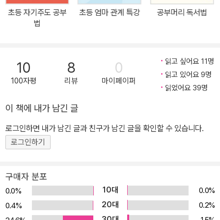
분히 평생 영어의 기틀을 마련할 수 있다는 사실을 확인할 수 있었다.
초등 자기주도 공부
초등 엄마 관계 특강
공부머리 독서법
이 책에는 저자가 영어 독서 독립에 대해 조사하고 경험한 모든 정보,
법
그로 인해 발견한 기준과 원칙, 최소의 비용과 시간을 들여 최대의 효
과를 얻는 방법이 고스란히 담겼다. 이대로만 하면 모든 초등 아이들
이 영어책을 읽으며 수준을 높이고 중·고등 시기의 내신과 수능까지
읽고 싶어요 11명
10
8
0
대비하는 기본기를 탄탄히 다질 수 있게 될 것이다. 알파벳을 시작으
읽고 있어요 9명
100자평
리뷰
마이페이퍼
로 <해리포터>를 읽는 수준까지 단계별로 완성하는 영어 독서 독립
읽었어요 39명
솔루션 보통의 엄마들은 남들이 하니까 뒤처지지 않기 위해 영어 교
이 책에 내가 남긴 글
육을 시작한다. 하지만 내 아이의 최적기를 알고 진행한다면 6개월씩
로그인하면 내가 남긴 글과 친구가 남긴 글을 확인할 수 있습니다.
걸리는 파닉스도 일주일이면 뗄 수 있고, 수많은 추천도서를 모두 시
도할 필요 없이 내 아이의 취향과 속도에 맞는 단 한 권의 책으로도 영
로그인하기
어 독서 수준을 훌쩍 성장시킬 수 있다. 바로 이런 관점에서 이 책은
영어책 읽기라는 최고의 영어 공부법이 아이에게 습관으로 자리 잡도
구매자 분포
록 영어 독서의 전체 과정을 총 4개의 단계로 구분해 설명한다. 1단계
10대
0.0%
0.0%
는 아이가 처음으로 영어라는 언어를 접할 수 있도록 본격 노출하는
20대
0.2%
0.4%
‘준비 단계’로, 영어 그림책 읽어주기, 영어 영상 노출하기, 파닉스·사
30대
1.5%