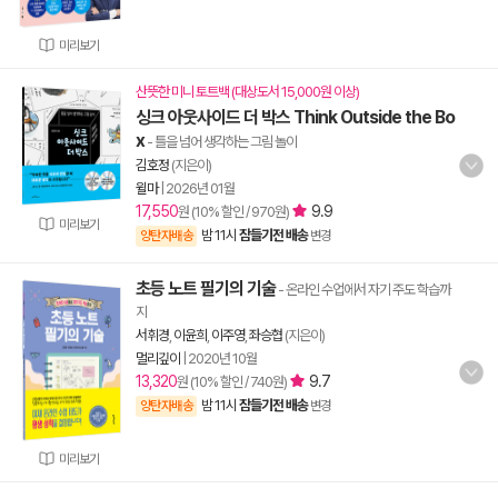
미리보기
산뜻한 미니 토트백 (대상도서 15,000원 이상)
싱크 아웃사이드 더 박스 Think Outside the Bo
x
- 틀을 넘어 생각하는 그림 놀이
김호정
(지은이)
윌마
|
2026년 01월
17,550
9.9
원 (10% 할인 / 970원)
미리보기
밤 11시
잠들기전 배송
양탄자배송
변경
초등 노트 필기의 기술
- 온라인 수업에서 자기 주도 학습까
지
서휘경
,
이윤희
,
이주영
,
좌승협
(지은이)
멀리깊이
|
2020년 10월
13,320
9.7
원 (10% 할인 / 740원)
밤 11시
잠들기전 배송
양탄자배송
변경
미리보기