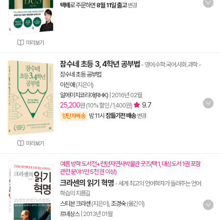
택배
로 주문하면
8월 11일 출고
변경
미리보기
잠수네 초등 3, 4학년 공부법
- 영어.수학.국어.사회.과학
-
잠수네 초등 공부법
이신애
(지은이)
알에이치코리아(RHK)
|
2016년 02월
25,200
9.7
원 (10% 할인 / 1,400원)
밤 11시
잠들기전 배송
양탄자배송
변경
미리보기
여름 방학 도서전+런던자연사박물관 굿즈(택 1, 대상도서 1권 포함
관련 분야 1만 5천 원 이상)
크라센의 읽기 혁명
- 세계 최고의 언어학자가 들려주는 언어
학습의 지름길
스티븐 크라센
(지은이),
조경숙
(옮긴이)
르네상스
|
2013년 01월