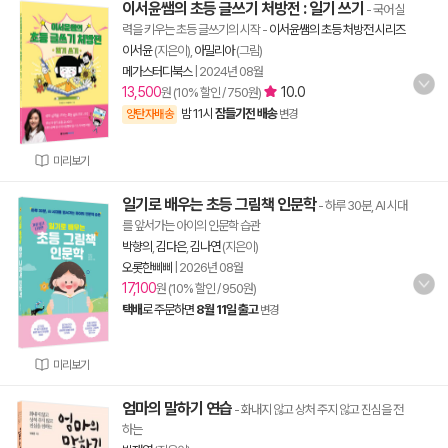
이서윤쌤의 초등 글쓰기 처방전 : 일기 쓰기
- 국어 실
력을 키우는 초등 글쓰기의 시작
-
이서윤쌤의 초등 처방전 시리즈
이서윤
(지은이),
아밀리아
(그림)
메가스터디북스
|
2024년 08월
13,500
10.0
원 (10% 할인 / 750원)
밤 11시
잠들기전 배송
양탄자배송
변경
미리보기
일기로 배우는 초등 그림책 인문학
- 하루 30분, AI 시대
를 앞서가는 아이의 인문학 습관
박향의
,
김다은
,
김나연
(지은이)
오롯한삐삐
|
2026년 08월
17,100
원 (10% 할인 / 950원)
택배
로 주문하면
8월 11일 출고
변경
미리보기
엄마의 말하기 연습
- 화내지 않고 상처 주지 않고 진심을 전
하는