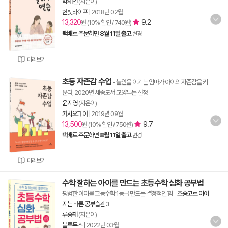
박재연
(지은이)
한빛라이프
|
2018년 02월
13,320
9.2
원 (10% 할인 / 740원)
택배
로 주문하면
8월 11일 출고
변경
미리보기
초등 자존감 수업
- 불안을 이기는 엄마가 아이의 자존감을 키
운다, 2020년 세종도서 교양부문 선정
윤지영
(지은이)
카시오페아
|
2019년 09월
13,500
9.7
원 (10% 할인 / 750원)
택배
로 주문하면
8월 11일 출고
변경
미리보기
수학 잘하는 아이를 만드는 초등수학 심화 공부법
-
평범한 아이를 고등수학 1등급 만드는 결정적인 힘
-
초중고로 이어
지는 바른 공부습관 3
류승재
(지은이)
블루무스
|
2022년 03월