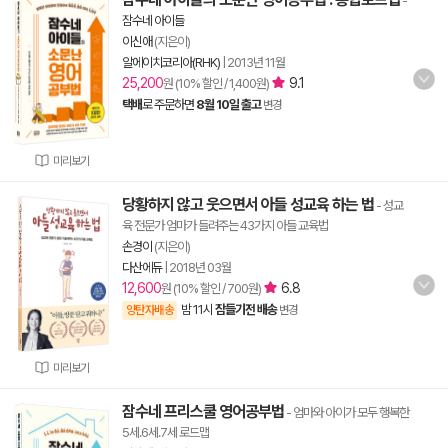
-
잠수네 아이들
이신애
(지은이)
알에이치코리아(RHK)
|
2013년 11월
25,200
9.1
원 (10% 할인 / 1,400원)
택배
로 주문하면
8월 10일 출고
변경
미리보기
당황하지 않고 웃으면서 아들 성교육 하는 법
- 성교
육 전문가 엄마가 들려주는 43가지 아들 교육법
손경이
(지은이)
다산에듀
|
2018년 03월
12,600
6.8
원 (10% 할인 / 700원)
밤 11시
잠들기전 배송
양탄자배송
변경
미리보기
잠수네 프리스쿨 영어공부법
- 엄마와 아이가 모두 행복한
5세.6세.7세 로드맵