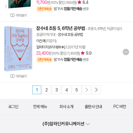
11,700
8.4
원 (10% 할인 / 650원)
밤 11시
잠들기전 배송
양탄자배송
변경
미리보기
잠수네 초등 5, 6학년 공부법
- 초등 5, 6학년, 지금이 입시
성공의 적기다!
-
잠수네 초등 공부법
이신애
(지은이)
알에이치코리아(RHK)
|
2017년 10월
23,400
9.9
원 (10% 할인 / 1,300원)
밤 11시
잠들기전 배송
양탄자배송
변경
미리보기
1
2
3
4
5
로그인
전체 메뉴
회사 소개
출판사 안내
PC 버전
(주)알라딘커뮤니케이션