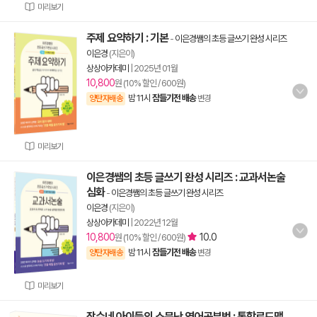
미리보기
주제 요약하기 : 기본
-
이은경쌤의 초등 글쓰기 완성 시리즈
이은경
(지은이)
상상아카데미
|
2025년 01월
10,800
원 (10% 할인 / 600원)
밤 11시
잠들기전 배송
양탄자배송
변경
미리보기
이은경쌤의 초등 글쓰기 완성 시리즈 : 교과서논술
심화
-
이은경쌤의 초등 글쓰기 완성 시리즈
이은경
(지은이)
상상아카데미
|
2022년 12월
10,800
10.0
원 (10% 할인 / 600원)
밤 11시
잠들기전 배송
양탄자배송
변경
미리보기
잠수네 아이들의 소문난 영어공부법 : 통합로드맵