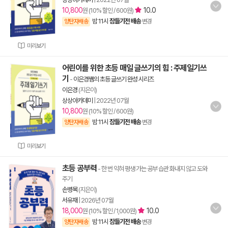
10,800
10.0
원 (10% 할인 / 600원)
밤 11시
잠들기전 배송
양탄자배송
변경
미리보기
어린이를 위한 초등 매일 글쓰기의 힘 : 주제일기쓰
기
-
이은경쌤의 초등 글쓰기 완성 시리즈
이은경
(지은이)
상상아카데미
|
2022년 07월
10,800
원 (10% 할인 / 600원)
밤 11시
잠들기전 배송
양탄자배송
변경
미리보기
초등 공부력
- 한 번 익혀 평생 가는 공부 습관 화내지 않고 도와
주기
손병목
(지은이)
서유재
|
2026년 07월
18,000
10.0
원 (10% 할인 / 1,000원)
밤 11시
잠들기전 배송
양탄자배송
변경