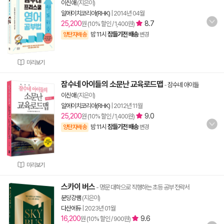
이신애
(지은이)
알에이치코리아(RHK)
|
2014년 04월
25,200
8.7
원 (10% 할인 / 1,400원)
밤 11시
잠들기전 배송
양탄자배송
변경
미리보기
잠수네 아이들의 소문난 교육로드맵
-
잠수네 아이들
이신애
(지은이)
알에이치코리아(RHK)
|
2012년 11월
25,200
9.0
원 (10% 할인 / 1,400원)
밤 11시
잠들기전 배송
양탄자배송
변경
미리보기
스카이 버스
- 명문 대학으로 직행하는 초등 공부 전략서
분당강쌤
(지은이)
다산에듀
|
2023년 01월
16,200
9.6
원 (10% 할인 / 900원)