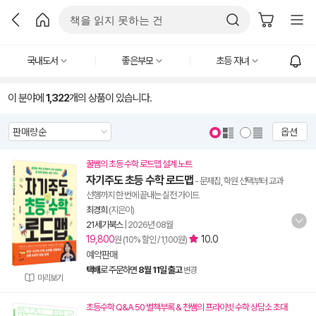
국내도서
좋은부모
초등 자녀
이 분야에
1,322
개의 상품이 있습니다.
옵션
꿀쌤의 초등 수학 로드맵 설계 노트
자기주도 초등 수학 로드맵
- 문제집, 학원 선택부터 교과
선행까지 한 번에 끝내는 실전 가이드
최경희
(지은이)
21세기북스
|
2026년 08월
19,800
10.0
원 (10% 할인 / 1,100원)
예약판매
택배
로 주문하면
8월 11일 출고
변경
미리보기
초등수학 Q&A 50 별책부록 & 천쌤의 프라이빗 수학 상담소 초대