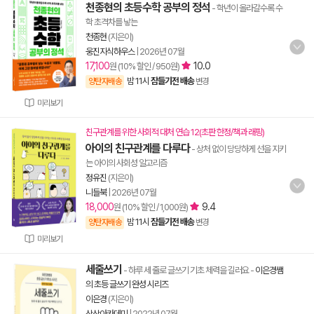
천종현의 초등수학 공부의 정석
- 학년이 올라갈수록 수
학 초격차를 낳는
천종현
(지은이)
웅진지식하우스
|
2026년 07월
17,100
10.0
원 (10% 할인 / 950원)
밤 11시
잠들기전 배송
양탄자배송
변경
미리보기
친구관계를 위한 사회적 대처 연습 12(초판 한정/책과 래핑)
아이의 친구관계를 다루다
- 상처 없이 당당하게 선을 지키
는 아이의 사회성 알고리즘
정유진
(지은이)
니들북
|
2026년 07월
18,000
9.4
원 (10% 할인 / 1,000원)
밤 11시
잠들기전 배송
양탄자배송
변경
미리보기
세줄쓰기
- 하루 세 줄로 글쓰기 기초 체력을 길러요
-
이은경쌤
의 초등 글쓰기 완성 시리즈
이은경
(지은이)
상상아카데미
|
2022년 07월