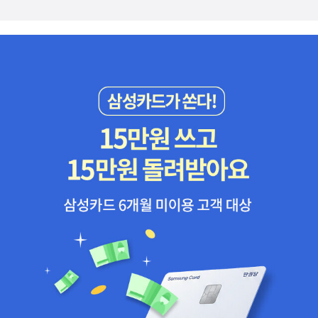
이다. 이외에 문법, 독해, 영작, 듣기 등에서 참고할 만한 예시, 책 리
영어, 원어민 과외를 들고 있으며, 각 방법의 장단점을 소개한다. 예를
며 장단점을 비교해 주시는 부분이 참 좋았어요. 저는 제가 지금 당장
스트와 사이트등을 제시해 준다.특히 도움이 되었던 부분은 중학교
들면, 영어만 쓰게 하는 학원 다니기는 영어로 의사소통을 어느 정도
관심 있어 하는 초등 로드맵에 대해서 자세히 읽었는데요, 중등, 고등
입학 전 영어를 어디까지 해야 할까 라는 부분으로 초등 시절 영어 공
할 수 있는 아이라면 점진적으로 영어 실력을 향상시킬 수 있는 곳이
입시 로드맵과 정보들도 정말 많아요. 사실 표지만 봤을 땐 '영어 공부
부의 큰 틀을 잡는데 도움이 되었다. 그 외에 고등학교 입학 전에는 어
지만 영어로 의사소통이 어려운 아이라면 지도 선생님과 아이 성향에
에 대한 학습 습관'이나 '공부 정서에 대한 부모의 마인드 트레이닝'
디까지 해야 할까, 고등 내신과 수능은 어떻게 대비해야 할까라는 부
따라 성장 속도가 천차만별이라고 한다. 노출시간도 유학이나 국제
위주일 거라고 생각을 했었는데, 그보다는 더욱 실용적이고 직접 활
분은 현재 중, 고등 영어 입시 관련 내용을 제시하며 가이드라인을 제
학교에 비해 적고, 영어 사용 빈도도 낮으며, 학습자 수준별로 반을 나
용이 가능한 구체적인 정보들이 많아서 놀랐어요.작가님이 100번 강
시한다. 또한 좋은 학원을 고르는 여덟까지 기준과 유형별, 시기별 학
눠놔서 잘하는 아이들끼리 있는 반은 더 빨리 실력이 늘지만, 못하는
조하신, 꾸준함의 중요성, 그리고 영어 다독의 중요성을 생각하며 다
원 선택 방법 등 학부모라면 한 번쯤은 읽어봐야 할 내용이 무궁무진
아이들끼리 모여 있으면 영어로 소통하지 못한 채로 시간을 흘려보낸
시 마음을 다 잡아야 겠습니다. 초 저부터 중등/ 입시를 앞둔 아이들
하다. 아쉬운 부분을 뽑자면, 마지막 부록이다. 문법용어 정리 편이 있
다고 한다.우리 집에서는 아들의 초4 영어 노출시간을 위해 화상영어
의 부모님께 추천드리고 싶은 책이예요. 정말 넓은 스펙트럼의 이야
는데 굳이 수많은 문법서와 영어문제집에 있는 내용을 정리해서 넣을
를 주로 활용하는데, 이 책에서는 이 방식이 언어로 자연스럽게 습득
기들을 다루고 있어서 기초부터 입시까지 큰 그림을 그리기에 활용하
이유가 있을까 하는 의문이 들었지만 전반적인 책의 내용이 너무나
하는 방법은 아니라고 한다. 작위적인 설정 자체가 자연스러움에서
시면 정말 좋을것 같습니다. 강추 강추!! ​*출판사로부터 도서를 지원
만족스러웠기 때문에 저자의 의도가 있었을 것이라 생각한다. 이 책
벗어나는 방법이라 그렇다고 한다.그렇다면 영어를 학과목으로 접근
받아 읽고 작성한 솔직한 리뷰입니다.
은 작가님들이 자신의 노하우를 아낌없이 영어 전반에 대한 인사이트
하는 현실 공부법인 입시 영어의 방식에는 어떤 것이 있을까? 어휘와
를 주는 책으로 주변 사람들에게 추천하고 싶은 책이다. 우리 아이가
문법 중심의 수업과 공부 방식, 책 읽기 중심의 수업과 공부, 독해와
영어를 좀 더 효율적으로 학습 지도하고 싶은 부모님들에게 꼭 권하
문법 중심의 수업과 공부 방식으로 나눠 설명한다. 시중 영어 학원의
고 싶다. ** 미자모 서평단으로, 출판사의 도서 지원을 받아 작성한
방식을 정리한 것인데 함께 떠올리며 읽어나가면 도움이 되었다.이