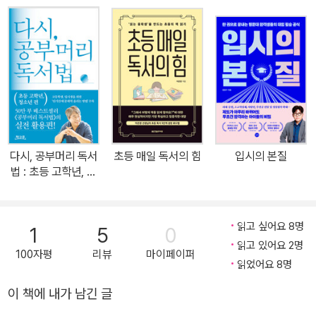
지 알려준다. 다음으로 어휘, 문법, 구문, 독해, 영작, 듣기, 말하기 영
역별로 어떻게 접근해야 하는지 하나하나 짚어준다. 올바른 공부법과
잘못된 공부법, 영역별 추천 교재와 영상, 실력을 쌓고 확인할 수 있는
효과적인 훈련법/평가법/오답정리법까지 세세하게 담았다. 실용영어
와 입시영어 사이에서 갈피를 잡지 못해 흔들리는 부모를 위해 초등/
중등/고등 영어가 어떻게 다른지, 내신과 수능에서 모두 1등급을 받
기 위해 미취학, 초1~4, 초5~중2, 중3, 고등학생 시기에 무엇에 집
중해야 하는지도 살펴본다. 시기마다 고민되는 학원 이용하기도 상세
다시, 공부머리 독서
초등 매일 독서의 힘
입시의 본질
하게 다룬다. 학원은 어떻게 아이의 학습을 돕는지, 학원은 언제 다녀
법 : 초등 고학년, 청
야 하는지, 시기별로 어떤 유형의 학원이 필요한지, 정말 좋은 학원은
소년 편
어떻게 고를 수 있는지, 학원을 다니더라도 따로 챙겨야 할 것 등을 살
펴본다. 마지막으로 영어를 잘할 수 있도록 돕는 공부 습관과 못하도
읽고 싶어요 8명
1
5
0
록 막는 공부 습관을 최신 연구 결과를 토대로 짚어본다. 교육심리학
읽고 있어요 2명
100자평
리뷰
마이페이퍼
적·언어학적 분석까지 더해진 책이라 부모들에게 가장 확실한 영어
읽었어요 8명
학습의 지침이 될 것이다.
이 책에 내가 남긴 글