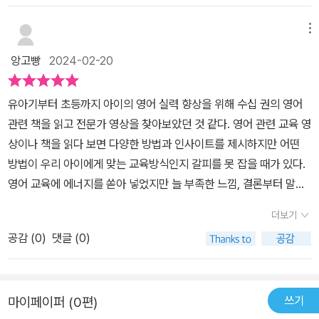
삭” 부분이라고 생각해요. 저자는 영작 능력에 있어서 ‘훈련의 중요
낌이 든다. 물론 그저 이 책을 읽고 잠깐만 동기부여를 받은 것에 그치
된다고 하니 꼭 정리가 필요한 부분이다. 이 책에는 부록으로 문법 용
고 반은 틀린 셈이네요. 하하.시작부터 정말이지 방심했던 저의 마음
성’을 끊임없이 강조하더라고요. 초저학년이지만 문법적으로 정확하
면 안될 것이고, 잊을 때마다 각성하는 용도로 옆에 두고 참고해야 할
어 정리가 실려있으니 참고하면 좋겠다. 문법 고급 단계의 아이들은
메뉴
을 다잡아 주는 내용으로 가득했어요. '흔들림 없는 부모의 공부 기
지 않더라고 말이나 글로 간단한 의사 표현을 할 수 있을 정도가 되도
책이라 생각한다. ​대표적인 학군지로 알려진 대치동의 영어교육 현실
자신이 습득한 문법 원리를 활용하여 무한에 가까운 문장을 창고하는
조' 이 이분 정말 중요한 것 같아요. 주변에서도 많이 보지만, '이제는
앙고빵
2024-02-20
록 익숙하게 만들어야겠다는 생각을 했습니다. 4장에서는 학원의
은 어떨까? 이 책을 통해 그 면면을 살펴보니 그저 상상만 했던 대치
단계라 하는데 이때에도 다소 의외성이 있는 어법상 용례를 정리해야
공부할 때'라는 말을 많이 써요. 그게 초1이던, 초3이던, 중1이던, 고1
선택 시 마음속에 두면 좋을 내용에 대한 정보가 담겨 있습니다. 아이
동 아이들의 루틴이 이해가 되었고, 대치동에 살지는 않지만 교육적
한다고 한다고 문법 고수를 꿈꾼다면 따로 용례를 정리하도록 하자.
이던 부모별로 추구하는 시기가 다를 뿐이지요.사실 이제는 OO할 때
유아기부터 초등까지 아이의 영어 실력 향상을 위해 수십 권의 영어
의 영어학원 등록을 고민 중이라면 4장의 글이 많은 도움이 될 것 같
환경을 어떻게 만들어 주면 좋을지 고민하고 배울 수 있어서 유익했
구문 또한 학습서로 구문을 파악하거나 상대방과 대화하며 구문 파악
라는 것은 부모가 정하는 거잖아요. 아이들이 혼란스러울 수밖에 없
관련 책을 읽고 전문가 영상을 찾아보았던 것 같다. 영어 관련 교육 영
아요. 5장에서는 영어 공부에 국한되지 않고, 선생님이 아이들에게
다. 수능의 영어 영역은 절대평가임에도 1등급을 받는 아이들은 4~7
하기, 글을 써보면서 파악하는 게 있다.독해 영역에서는 최상위권을
을 것 같습니다.세 살 버릇 여든까지 간다고 하잖아요. 공부는 무조건
상이나 책을 읽다 보면 다양한 방법과 인사이트를 제시하지만 어떤
해주는 공부에 대한 마음과 10년 동안 대치동에서 학원을 운영하며
퍼센트에 불과하다고 한다. 2023년 11월에 치뤘던 수능 영어 1등급
목표로 한아 면 다독을 많이 하라고 한다. 구체적으로 고등학교 입학
꾸준히 하는 게 맞는다는 말에 격하게 공감하며 읽었어요.이 책이 정
방법이 우리 아이에게 맞는 교육방식인지 갈피를 못 잡을 때가 있다.
축적된 노하우에 대한 경험을 이야기해주고 있어요. 공부는 원래 어
은 4.7퍼센트로 좀 어렵게 출제되기도 했다. 그럼에도 대치동 아이들
전 영어책 100권 읽는 것을 권한다. 꼭 책이 아니라도 100권 분량의
말 좋다고 생각했던 건, 로드맵부터 공부 방법까지 정말 다양하게 다
영어 교육에 에너지를 쏟아 넣었지만 늘 부족한 느낌, 결론부터 말하
렵고 힘든 일이라는 것을 인정해주고, 자신의 객관적인 실력을 알게
의 3분의 1이상이 수능 영어 1등급을 받는다고 하니 그 비밀이 궁금
글이라면 무엇이든 좋다고 하니 한번 도전해 보자. 구체적으로 하루
루어 주시고 계셔서예요.15년 학원 운영 경력 때문인지, 문법은 어떻
면, 이 책은 내가 그동안 답답했던 영어 교육에 가이드라인을 확실하
하는 것에 대한 중요성, 스스로 문제를 해결해보는 과정, 오랫동안 꾸
하지 않을 수 없다. ​이 책의 저자 두 분은 현재 대치동에서 '정영어학
에 6시간씩 책을 읽는다고 가정하면 56일이 걸리는 시간만큼 이 10
더보기
게 잡고, 회화는 어떻게 잡으며, 어휘는 어떤 책이 좋고,, 정말 핵심 노
게 잡아주고 현실적인 영어 교육방법을 제시해 주는 유레카 같은 책
준히 해야 성장할 수 있다는 믿음을 다시 한번 일깨워주고 있어서 부
원'을 10년째 운영하고 계신 분들이다. 유튜브 '대치동영어학원내부
0쪽 분량의 책 100권 읽기에 필요하다고 하니, 겨울방학 2달인 경우
하우와 교재 추천을 아낌없이 해주고 계셔요. 어학원 피드백을 받아
공감 (
0
)
댓글 (0)
이다. 읽는 내내 밑줄을 치며 공감하였고, 아이가 고등 입시를 치를
모로서 역할을 되짚어보았답니다. 최근에 봐왔던 영어 학습 지침서
고발자' 채널을 통해서도 영어공부의 바른 길을 안내하고 있기도 하
를 이용하여 원서 100권 읽기에 도전하는 것도 좋은 방법인 거 같다.
보면 확실히 아이들마다 강점이 다 다르잖아요? 우리 아이와 친구네
때까지 소장하리라 참고할 책 목록에 넣었다. 책의 저자인 백시영, 남
중 단연 최고가 아니었나 싶을 정도로 앞으로 아이가 영어 학습을 위
다. 이번에 이 책을 접하며 저자 두 분의 유튜브 채널도 유심히 시청하
물론 연령대별로 추천하는 원서도 있으니 고등학교 입학 전에 100권
아이가 똑같은 수업을 듣고 있지만 아웃풋이 다른 걸 보면 좋아하는
기정 작가들은 현재 유튜브 ‘ 대치동영어학원내부고발자’를 운영하고
해 가야 할 방향을 확인하는 시간이었습니다. 공부에는 왕도가 없듯
게 되었는데, 유튜브에 담긴 핵심 내용들이 이 책 한권에 고스란히 정
읽기에 도전해 보자! 원서 읽기와 더불어 독해 지문 빨리 읽기와 독해
성향 혹은 뇌 구조적으로 강점이 달라서지 않을까 합니다.우리 아이
쓰기
마이페이퍼 (0편)
있다. 사실 나는 유튜브 알고리즘에서 작가님들의 추천 영상이 몇 번
이 자기 주도적으로 꾸준히 공부할 수 있도록 도움을 줘야겠습니다.
성스럽게 담겨있다는 느낌을 받았다. 유튜브 시청으로 그 내용을 알
문제 빨리 푸는 노하우에 대해서도 소개하고 있다. 독해 못지않게 빠
가 약한 점은 부모님이 가장 잘 아는 부분이니, 책에서 나오는 여러 가