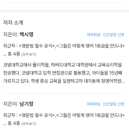
저자 소개
지은이:
백시영
저자파일
신간알림 신청
최근작 :
<영문법 필수 공식>
,
<그들은 어떻게 영어 1등급을 만드나>
… 총 4종
(모두보기)
코넬대학교에서 물리학을, 하버드대학교 대학원에서 교육심리학을
전공했다. 코넬대학교 입학 면접관으로 활동했고, 아이들을 15년째
가르치고 있다. 학생 중심 교육을 실현하고자 대치동에 정영어학원을
열었고 10년째 운영 중이다. 유튜브 ‘대치동영어학원내부고발자’와
클래스박스에서 학부모와 선생님을 만나고 있다.
지은이:
남기정
저자파일
신간알림 신청
최근작 :
<영문법 필수 공식>
,
<그들은 어떻게 영어 1등급을 만드나>
… 총 4종
(모두보기)