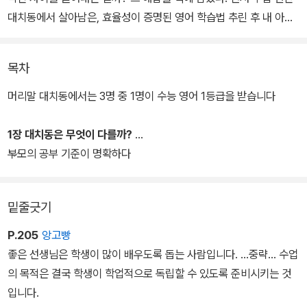
대치동에서 살아남은, 효율성이 증명된 영어 학습법 추린 후 내 아이
에게 어떻게 적용해야 할지 알려준다.
목차
다음으로 어휘, 문법, 구문, 독해, 영작, 듣기, 말하기 영역별로 어떻게
접근해야 하는지 하나하나 짚어준다. 올바른 공부법과 잘못된 공부
머리말 대치동에서는 3명 중 1명이 수능 영어 1등급을 받습니다
법, 영역별 추천 교재와 영상, 실력을 쌓고 확인할 수 있는 효과적인
훈련법/평가법/오답정리법까지 세세하게 담았다.
1장 대치동은 무엇이 다를까?
부모의 공부 기준이 명확하다
밑줄긋기
P.205
앙고빵
좋은 선생님은 학생이 많이 배우도록 돕는 사람입니다. ...중략... 수업
의 목적은 결국 학생이 학업적으로 독립할 수 있도록 준비시키는 것
입니다.