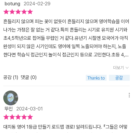
botung
2024-02-29
흔들리지 않으며 피는 꽃이 없듯이 흔들리지 않으며 영어학습을 이어
나가는 가정은 잘 없는 거 같다.특히 흔들리는 시기로 유치원 시기와
초4,5학년으로 접어들 무렵인 거 같다.유년기 시절엔 모국어가 아직
완성이 되지 않은 시기인데도 영어에 일찍 노출되어야 하는지, 노출
한다면 학습식 접근인지 놀이식 접근인지 등으로 고민한다.초등 4,5
학년 무렵엔 실용영어 노선인지 입시영어 노선인지 등으로 고민한다.
더보기
우리 집에서도 요즘 이런 고민으로 여기저기 책이나 인터넷 등에서
공감 (
1
)
댓글 (0)
정보를 구하고 있다.아마도 영어는 노력 대비 결과가 보이는 영역이
라서 더욱 그러한 마음이 드는 것 같다.이럴 땐 믿을 만한 전문가의 의
견이 더욱 절실해지는데, <그들은 어떻게 영어 1등급을 만드나> 책
메뉴
이 새로 나와 반갑다.이 책에서는 대치동에서 10년째 영어학원을 운
뚜인
2024-03-01
영하면서 지켜본 수능 영어 1등급을 받는 대치동 영어 교육의 노하우
를 알려주고 있다.책은 크게 5장으로 나눠진다.-제1장 대치동은 무엇
대치동 영어 1등급 만들기 로드맵 경로! 알려드립니다. 『그들은 어떻
이 다를까?-1장에서는 대치동 부모와 학생들의 학습 기조와 영어 공