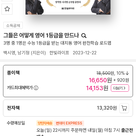
소득공제
그들은 어떻게 영어 1등급을 만드나
3명 중 1명은 수능 1등급을 받는 대치동 영어 완전학습 로드맵
백시영
,
남기정
(지은이)
한빛라이프
2023-12-22
종이책
18,500
원,
10%
16,650
원
+ 920원
14,153
원
카드최대혜택가
더보기
전자책
13,320
원
수령예상일
양탄자배송
썬데이 EXPRESS
오늘(일) 22시까지 주문하면 내일(월) 아침 7시
출근전