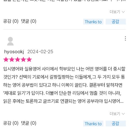
입시를 좌우한다고 생각하고 있다고 합니다. 그래서 이 아이들은 매
초중고 시기별 어휘 문제집과 발음 검색 사이트 등 유용한 정보도 함
님의 프로필을 보다 보니, 두 분 다 전공과 백그라운드는 뭐 말할 것도
일, 꾸준히, 많이 공부한다고 하는데요. 대치동 아이들은 압도적으로
더보기
께 소개한다. 그리고 문법은 실용영어에서 더욱 중요하다고 주장하는
없이 훌륭하시고, 공통분모가 대치동에서 15년째 영어학원을 운영
영어에 투자하는 시간이 많다고 하네요. 이건 대치동에 가지 않더라
데, 한국 학생들은 문법에 대해 지식만 쌓고 훈련은 하지 않는다고 지
공감 (
0
)
댓글 (0)
하고 계시고 유튜브 '대치동 영어학원 내부 고발자'를 운영하시고 계
도 집에서 충분히 할 수 있는 영역인 것 같아 안도하였습니다. 어휘,
적한다. 문법 학습이 훈련이 중심이 되어야 한다고 하는데, 이를 초급
신 분들이셨네요?! 1장에서는 대치동과 다른 지역의 차이에 대해서
문법, 구문, 독해, 영작, 듣기 말하기별로 접근하는 방법과 올바른 공
자, 중급자, 고급자로 나눠 알려준다.아직 초급 시기의 아이들은 글로
설명을 해주십니다. 무엇이 그 동네를 특별하게 만들고 있고, 대치동
메뉴
부법과 잘못된 공부법, 영역별 추천 교재와 영상, 실력을 쌓고 확인할
쓰고 말하는 기회를 많이 제공하고, 학습자가 반복해서 틀리는 항목
아이들은 도대체 무엇이 달라서 대부분의 타 지역에서는 따라올 수
수 있는 효과적인 훈련법과 평가법, 오답 정리법까지 상세히 정리된
hyosookj
2024-02-25
을 문법적으로 교정해 준 다음, 해당 문법의 원리에 대해 알려주는 방
없을 정도로 수준이 높은지에 대한 이야기를 다루고 있어요. 저는 사
부분이 2장입니다. 아직 아이가 저학년이라 해보지 않은 영역이 대부
식이 적합하다고 말하는데, 실제 요즘 초4학년의 아들의 영어 문법을
실 분위기가 달라서, 선생님이 달라 서라고만 생각을 했었거든요. 너
분인데, 미리 이 책을 읽으며 궁금했던 부분에 대한 인사이트를 얻을
입시영어와 실용영어 사이에서 학부모인 나는 어떤 영어를 더 중시할
에세이를 쓰면서 많이 교정해 주고 있어 더욱 와닿았다.중급 단계로
도 나도 공부하고 있으니 아이도 공부하는 게 당연하다고 생각하게
수 있었답니다. 궁금한 영역이 있었다면 『그들은 어떻게 영어 1등급
것인가? 선택의 기로에서 갈팡질팡하는 이들에게,그 두 가지 모두 통
올라선 아이에게는 문법 택을 선정하여 체계적으로 배우는 게 좋다고
되지 아닐까. 하는 생각을 했었는데, 작가님이 말씀하시는 부분, 무엇
을 만드나』 책을 통해 직접 확인하시어 아이의 영어 학습에 도움을 받
하는 영어 공부법이 있다고 하니 이목이 끌린다. 결론부터 말하자면
한다. 문법책을 고를 때 신경 쓸 몇 가지와 추천하는 문법책도 나와있
보다 강조하시는 부분은 의외로 그 동네 아이들의 '꾸준함'이었어요.
으시길 추천드립니다. 3장에서는 시기별 영어 로드맵에서도 미취학
'제대로 읽기'가 답이다. 더불어 단순한 리딩에서 멈출 것이 아니라,
어 매우 도움이 된다. 또한 올바른 문법 오답 정리하기와 품사와 문장
대치동 아이들이 갑자기 빤짝해서 잘하게 된 경우는 극히 일부라고,
아동부터 고등학생 시기에 무엇을 집중해야 하는지, 학원에서 학습하
읽은 후에는 토론하고 글쓰기로 연결되는 영어 공부라야 입시영어를
성분 체화하는 방법도 소개한다. 특히 영자신문을 읽고 품사와 문장
대부분은 아주 어렸을 때부터 조금씩 쌓아온 공부들이 더욱 빛을 바
는 내용은 무엇인지에 대한 내용을 상세하게 알려주고 있어요. 초1~
넘어 실용영어까지 잡을 수 있는 확실한 방법이라는 것을 논리적이고
성분 파악하기는 아이와 해보고 싶은 활동으로 찜 해놨다. 그리고 기
라는 동네이고, 어릴 때부터 교육이 필요하다는 마인드를 가진 학부
더보기
4도 영어 단어 암기와 글쓰기 첨삭에 소홀히 하지 않도록 주의를 주
설득력있게 전하는 책이다. 이 책을 읽으며 다양한 상황에서 어떻게
본적인 문법 용어도 반드시 정리하고 문법 학습을 하라고 권한다. 대
모/학생들이 많기에 그렇다는 걸 알게 되었어요. 근데 사실 분위기가
셨는데, 사실 엄마표로 이끌기에 가장 빈틈이 많은 영역이 “글쓰기 첨
공감 (
0
)
댓글 (0)
우리 아이에게 접목하고 이끌어 주어야 할지 제대로 코치를 받은 느
부분의 문법책이나 강의는 문법 용어를 안다는 전제하에 내용이 진행
어릴 때부터 시키는 분위기여서 그렇다고 하면, 저의 생각이 반은 맞