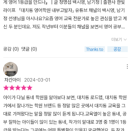
게 영어 1등급을 만드나』 | 글 정명섭 백시영, 남기정 | 출판사 한빛
부에 대해 말한다.대치동 부모의 공부 기조는 고등 '역전'신화를 믿지
라이프 「대치동 영어학원 내부고발자」 유튜브 채널의 백시영, 남기
않으며, 초, 중등 시기의 공부가 입시를 좌우한다는 생각이 확고하기
정 선생님을 아시나요?요즘 영어 교육 전문가로 높은 관심을 받고 계
에 일찌감치 공부습관을 잡는 가정이 많다고 한다. 특히 영어 학습에
신 두 분인데요. 저도 작년부터 이분들의 채널을 보면서 영어 공부의
있어서는 영어에 일찍 노출시키고 초, 중학생까지 많은 시간을 영어
목표, 본질에 대한 마음가짐을 다시 하고 있답니다. 유튜브 영상만
에 꾸준히 투자한다. 책에서는 유치원 시기에 3000시간, 초등~고등
더보기
봤을 때는 몰랐던 정보들을 이 책을 보면서 더 깊이 알 수 있었는데요.
학생 때까지 7천 시간가량 투자한다고 한다. 그래서인지 영어만 살펴
공감 (
0
)
댓글 (0)
수능 영어 1등급 받는 것이 정말 어렵다고 알고 있는데, 어떻게 대치
보면 전국 기준 수능 1등급 비율이 7퍼센트 안팎인데, 대치동 아이들
동에서는 3명 중 1명은 1등급을 받을까요? 실용영어와 입시 영어까
은 30퍼센트를 가볍게 뛰어넘는다고 한다. '오래도록 꾸준히 당연한
지 아우르는 학습법과 누구나 알고 싶어 하는 대치동에서의 영어 학
메뉴
듯 많이 공부하는 분위기'가 대치동의 최대 강점이라고 저자는 말한
습법을 이 책에 녹여내었습니다. ▶ 대치동은 무엇이 다를까?▶ 영
다.-제2장 영역 별로 어떻게 공부해야 할까?-2장에서는 어휘, 문법,
차칸아이
2024-03-01
역별로 어떻게 공부해야 할까?▶ 시기별로 무엇에 집중해야 할까?▶
구문, 독해, 영작, 듣기, 말하기로 영역을 나눠 어떻게 공부할지 알려
학원은 어떻게 실력을 높여줄까?▶ 영어 그 이상의 공부 집에서 엄
준다.자연스럽게 어휘 익히기와 작정하고 어휘 외우기, 영한 뜻풀이
아이가 다닐 동네 학원을 알아보다 보면, 대치동 로드맵, 대치동 학원
마표 영어를 실행하고 있는 가정이라면 누구나 답을 찾고 싶었던 궁
와 영영 뜻풀이가 적합한 경우와 장단점을 비교하였고, 발음을 익히
가에서 잘나가는 학원 브랜드 등 정말 많은 곳에서 대치동 교육을 그
금증이 목차에 차례로 정리되어 있어요. 책의 제목에서부터 호기심
는 방법과 어원으로 외우는 방법에 대해서도 설명하였다. 특히 단어
대로 가져왔다는 말을 정말 많이 듣게 됩니다.교육열이 높은 동네, 공
을 불러일으키는 대치동 공부법에서는 부모의 공부 기준의 명확성,
를 외울 때 시각 정보와 청각 정보를 함께 접하면 더 잘 기억하기에 반
부 잘하는 아이들이 많이 있는 동네, 작가의 말대로 3명 중 1명이 1등
고등 역전의 신화보단 초등 시기부터 단계적으로 꾸준히 한 공부가
드시 발음과 예문을 함께 익히라는 정보에 밑줄을 진하게 그어놨다.
급을 받는다는 그곳에는 어떤 특별함이 있을지 궁금했어요. 두 작가