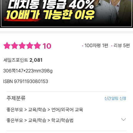
10
100자평 1편
리뷰 5편
세일즈포인트
2,081
306쪽
147*223mm
398g
ISBN 9791193080153
주제분류
신간알림 신청
좋은부모
>
교육/학습
>
언어/외국어 교육
좋은부모
>
교육/학습
>
학교/학습법