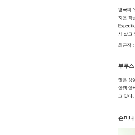
영국의 
지은 작품
Expedi
서 살고 
최근작 :
부루스
많은 상
알랭 알버
고 있다.
손미나