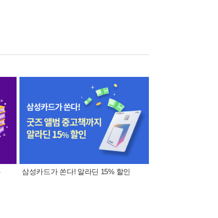
폰
삼성카드가 쏜다! 알라딘 15% 할인
이 달의 적립금 혜택