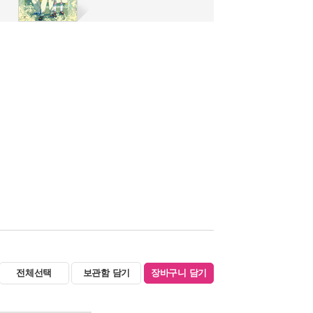
전체선택
보관함 담기
장바구니 담기