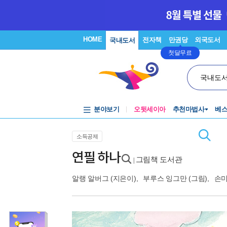
HOME
전자책
만권당
외국도서
국내도서
첫달무료
국내도
분야보기
오뒷세이아
추천마법사
베
소득공제
연필 하나
그림책 도서관
|
알랭 알버그
(지은이),
부루스 잉그만
(그림),
손