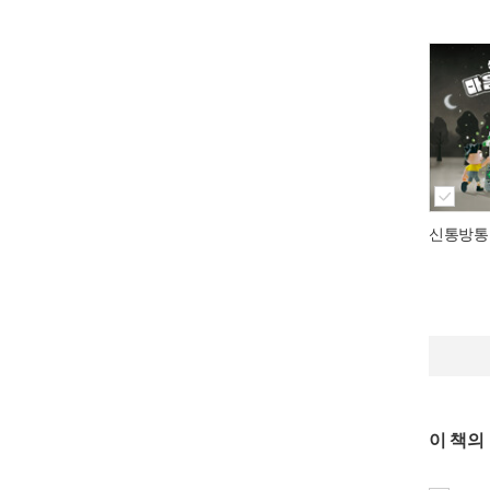
신통방통
이 책의