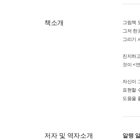
책소개
그림책 도
그저 한
그리기 
진지하고
것이 <연
자신이 
표현할 
도움을 
저자 및 역자소개
알랭 