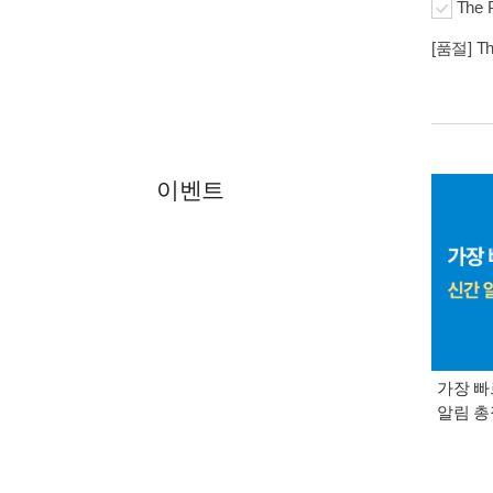
The 
[품절] The
이벤트
가장 빠
알림 