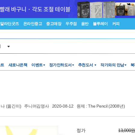
알라딘굿즈
온라인중고
중고매장
우주점
음반
블루레이
커피
서
스트
새로나온책
이벤트
정가인하도서
추천도서
작가와의 만남
북
미나
(옮긴이)
주니어김영사
2020-08-12
원제 : The Pencil (2008년)
정가
13,000