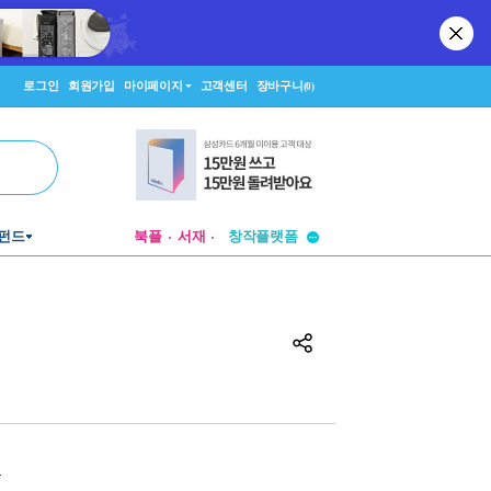
로그인
회원가입
마이페이지
고객센터
장바구니
(0)
펀드
북플
서재
투비컨티뉴드
창작플랫폼
투비컨티뉴드
원