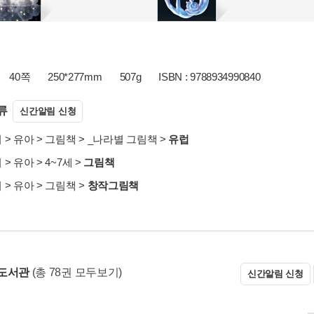
40쪽
250*277mm
507g
ISBN : 9788934990840
류
신간알림 신청
서
>
유아
>
그림책
>
_나라별 그림책
>
유럽
서
>
유아
>
4~7세
>
그림책
서
>
유아
>
그림책
>
창작그림책
도서관
(총 78권 모두보기)
신간알림 신청