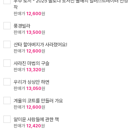
우주 토끼 - 2025 볼로냐 도서전 올해의 일러스트레이터 선정
작
판매가
12,600
원
풍경빌라
판매가
13,500
원
산타 할아버지가 사라졌어요!
판매가
12,600
원
사라진 마법의 구슬
판매가
13,320
원
우리가 상상만 하면
판매가
13,050
원
겨울의 코트를 만들러 가요
판매가
12,600
원
얄미운 사람들에 관한 책
판매가
12,420
원