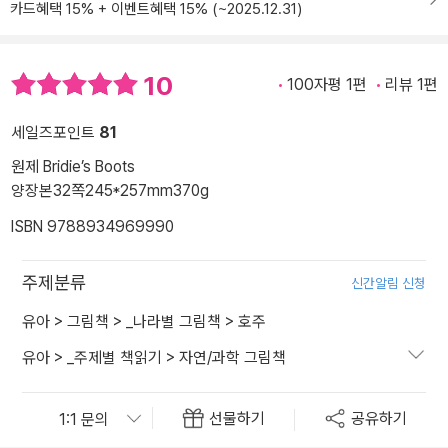
카드혜택 15% + 이벤트혜택 15% (~2025.12.31)
10
100자평 1편
리뷰 1편
세일즈포인트
81
원제 Bridie’s Boots
양장본
32쪽
245*257mm
370g
ISBN 9788934969990
주제분류
신간알림 신청
유아
>
그림책
>
_나라별 그림책
>
호주
유아
>
_주제별 책읽기
>
자연/과학 그림책
선물하기
공유하기