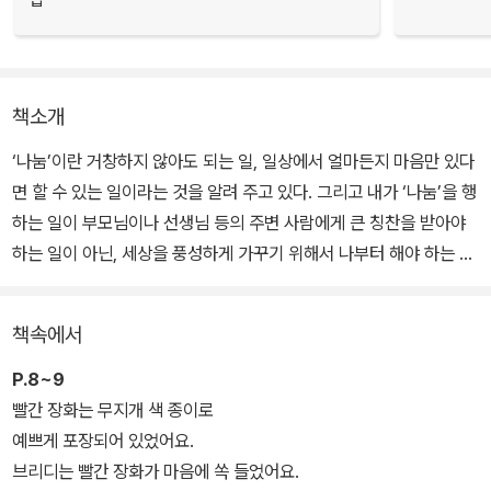
책소개
‘나눔’이란 거창하지 않아도 되는 일, 일상에서 얼마든지 마음만 있다
면 할 수 있는 일이라는 것을 알려 주고 있다. 그리고 내가 ‘나눔’을 행
하는 일이 부모님이나 선생님 등의 주변 사람에게 큰 칭찬을 받아야
하는 일이 아닌, 세상을 풍성하게 가꾸기 위해서 나부터 해야 하는 일
임을 깨닫게 한다. 즉 ‘나눔’이야말로 세상에서 가장 좋은 일임을 아이
들의 마음에 심어 주고 있다.
책속에서
브리디는 다섯 번째 생일에 세상에서 가장 좋은 신발을 선물 받는다.
P.8~9
바로 빨간 장화이다. 브리디는 비가 오나 눈이 오나 빨간 장화를 신고
빨간 장화는 무지개 색 종이로
재미있는 시간을 보낸다. 그러다가 봄이 오면서 빨간 장화를 창고에
예쁘게 포장되어 있었어요.
넣어 두게 된다. 어느덧 브리디의 여섯 번째 생일이 다가왔고 비가 세
브리디는 빨간 장화가 마음에 쏙 들었어요.