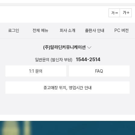
을 타고 다시 배를 타고 길고 아주 긴여행을 했답니다.그리고 그곳에
서 빨간 장화를 기다리는 이쁜 소녀의 발에 신기게 되었어요.빨간 장
화는 브리디의 발을 지켜준 것처럼 이 소녀의 발도 지켜줄거예요.아
로그인
전체 메뉴
회사 소개
출판사 안내
PC 버전
직은 저희 나라는 겨울이죠.그래서 아직 부츠를 신고 다니겠지만 곧
비가 오면 브리디처럼 장화와 함께 많은 추억을 함께 하겠죠.우리가
(주)알라딘커뮤니케이션
알고 있는 나눔의 미덕이 다르게 표현되어 있어서 보기 좋았어요.빨
간 장화의 지구여행이라고 해서 전혀 다르게 생각했는데생각외로 내
1544-2514
일반문의 (발신자 부담)
용도 너무 좋았고 먼저는 아이들의 궁금증을 먼저 일어나게 한것 같
1:1 문의
FAQ
아서 신기했어요.책 먹는 여우의 후속인 책 먹는 여우와 이야기 도둑
을 살까 하다 ... 고민하다 사게 되었는데 생각외로 알찬 내용인 나눔
중고매장 위치, 영업시간 안내
이라 더 바람직한 교훈을 주었네요.아이들에게 많은 추억을 준 애착
이 가는 물건이지만 다른 이들도 같은 추억을 나누면서 나눔도 할 수
있다면 아이들에게도 나눔의 의미가 조금더 색다를것 같아요.