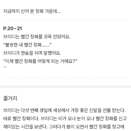
차게 내리자 브리디 빨간 장화를 꺼내 신어 보는데 발에 맞지 않는다.
지금까지 신어 본 장화 가운데
엄마는 브리디가 1년 사이에 커서 그런 거라며 빨간 장화는 여행을 떠
가장 좋았지요.
날 때가 되었다고 알려 준다. 브리디는 정성스럽게 편지를 써서 빨간
빨간 장화는 비가 온 뒤나 시냇물을 건널 때,
P.20~21
장화를 떠나보내고, 빨간 장화는 먼 길을 여행해 한 소녀의 품에 안긴
브리디의 발이 젖지 않도록 지켜 주었어요.
브리디는 빨간 장화를 꼬옥 안았어요.
다. 그 소녀 역시 빨간 장화와 재미있는 시간을 보내고 소중하게 아낀
“불쌍한 내 빨간 장화…….”
다. 브리디는 그 일을 계기로 또 다른 물건을 누군가에게 보내기로 마
브리디가 한숨을 쉬며 말했어요.
음먹는다.
“이제 빨간 장화를 어떻게 되는 거예요?”
엄마가 웃으며 대답했어요.
“이제 빨간 장화는
엄청난 모험을 떠나게 될 거야.”
줄거리
브리디는 깜짝 놀라서 물었어요.
브리디는 다섯 번째 생일에 세상에서 가장 좋은 신발을 선물 받는다.
“어디로 가는데요?”
바로 빨간 장화이다. 브리디는 비가 오나 눈이 오나 빨간 장화를 신고
엄마가 대답했어요.
재미있는 시간을 보낸다. 그러다가 봄이 오면서 빨간 장화를 창고에