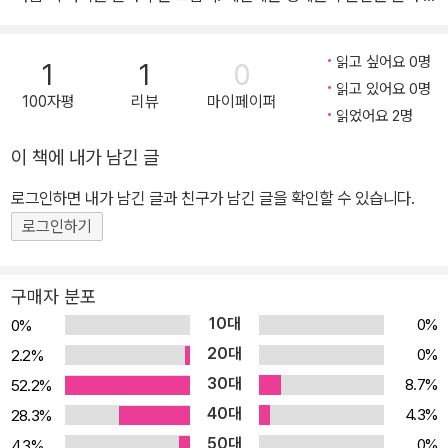
는 게 당연한 일이었다. 형이 입던 점퍼를, 언니가 신던 신발을 동생이
입고 신는 일이 흔했다. 이런 일은 이웃끼리도 흔히 이루어졌었다. 하
읽고 싶어요 0명
1
1
0
지만 요즘 아이들은 외동이거나 형제 간의 터울이 많이 나, 물려쓴다
읽고 있어요 0명
100자평
리뷰
마이페이퍼
는 것 자체가 보기 드문 일이 되다 보니 그 개념조차 생소해진 느낌이
읽었어요 2명
다. 그런 점에서 《빨간 장화의 지구 여행》은 아이들에게 ‘나누어 쓰는
이 책에 내가 남긴 글
마음을 실천’할 수 있는 계기를 심어 줄 수 있는 책이다. 이런 이야기
들은 보통 아이의 잘못을 따끔하게 꼬집으면서 출발한다. 그래서 큰
로그인하면 내가 남긴 글과 친구가 남긴 글을 확인할 수 있습니다.
깨달음과 뉘우침으로 마무리되는 게 대부분이다. 하지만 《빨간 장화
로그인하기
의 지구 여행》은 요란스러운 야단이나 큰 사건이 없다. 다섯 살 생일
에 빨간 장화를 선물 받은 브리디가 그 장화를 정말 소중히 아끼고 좋
구매자 분포
아하는 마음과, 일 년 뒤 발이 커져서 더는 맞지 않는 빨간 장화를 누
10대
0%
0%
군가에게 보낼 결심을 하게 되기까지의 과정을 잔잔하게 그리고 있
20대
0%
2.2%
다. 일상의 한 부분으로 아주 자연스럽게 설명하고 있는 것이다. 어려
30대
8.7%
52.2%
운 사람을 돕는다는 거창한 사명도 없다. 그저 내가 아꼈던 빨간 장화
40대
를 누군가도 소중하게 신어 주었으면 좋겠다는 바람만 있을 뿐이다.
4.3%
28.3%
브리디의 빨간 장화를 받은 소녀 또한 브리디가 그랬던 것처럼 빨간
50대
0%
4.3%