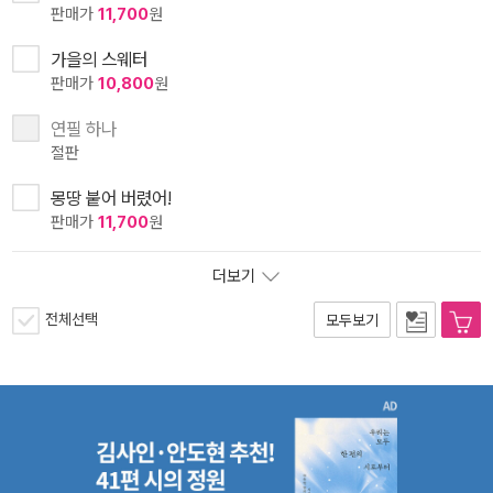
판매가
11,700
원
가을의 스웨터
판매가
10,800
원
연필 하나
절판
몽땅 붙어 버렸어!
판매가
11,700
원
더보기
전체선택
모두보기