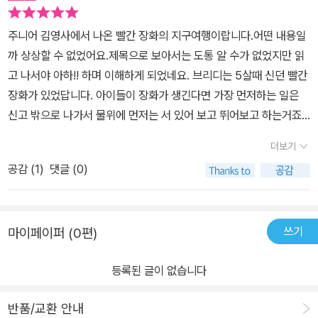
주니어 김영사에서 나온 빨간 장화의 지구여행이랍니다.어떤 내용일
까 상상할 수 없었어요.제목으로 보아서는 도통 알 수가 없었지만 읽
고 나서야 아하!! 하며 이해하게 되었네요. 브리디는 5살때 신던 빨간
장화가 있었답니다. 아이들이 장화가 생긴다면 가장 먼저하는 일은
신고 밖으로 나가서 물위에 먼저는 서 있어 보고 뛰어보고 하는거죠.
브리디도 다른 아이들과 같았죠.비가 온뒤나 시냇물을 건널때, 물 웅
더보기
덩이에서 펄쩍 뛰어보기도 해보고, 빨간 장화는 언제나 브리디의 발
공감 (
1
)
댓글 (0)
을 지켜주었답니다. 많은 추억을 같이 한 빨간 장화!! 비가 오지 않는
겨울에는 창고에 가지런히 놓여있었고 브리디는 다시 빨간 장화를 신
기를 기다렸답니다. 그리고 며칠을 몇주를 몇달을 기다리고 기다리고
쓰기
마이페이퍼 (0편)
기다려서 비가 오는 어느날 다시 신게 되었는데 .어?브리디의 발이
커졌어요.엄마는 브리디에게 빨간장화에게 엄청난 모험을 떠나게 될
등록된 글이 없습니다
거라고 이야기해 주었답니다. 브리디는 빨간 장화를 받게 될 친구에
게 편지를 쓰게 되었어요.그리고 아름다운 중고품 나눔 가게에 나눔
반품/교환 안내
을 하게 되었답니다. 빨간장화는 쇠로 만든 큰 박스안에 실리고 트럭