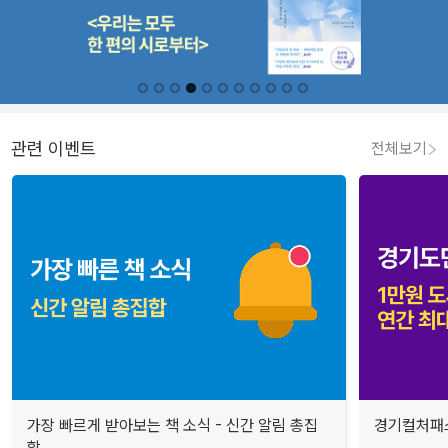
관련 이벤트
전체보기
가장 빠르게 받아보는 책 소식 - 신간 알림 총집
경기컬처패스
합