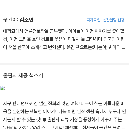
닷가 마을에서 아이들을 위해 글을 쓰고 그림을 그리고 있다.
옮긴이:
김소연
저자파일
신간알림 신청
대학교에서 언론정보학을 공부했다. 아이들이 어떤 이야기를 좋아할
까, 어떤 그림을 보면 까르르 웃음이 터질까 늘 고민하며 외국의 어린
이 책을 한국에 소개하고 번역한다. 옮긴 책으로는《나는야, 병아리 사
우르스!》 《올리비아의 잃어버린 인형》《올리비아의 두근두근 크리스
마스》《달에게 큰일이 났어요!》《책 도둑 토끼》 등이 있다.
출판사 제공 책소개
지구 반대편으로 간 빨간 장화의 멋진 여행! 나누어 쓰는 아름다운 마
음을 실천하는 행복한 이야기! ‘나눔’이란 일상 생활 속에서 누구나 언
제든지 할 수 있는 것! ● 출판사 리뷰 세상을 풍성하게 가꾸어 주는
‘나눔’의 가치를 알려 주는 그림책! 예전에는 형제들이 물건을 물려 쓰