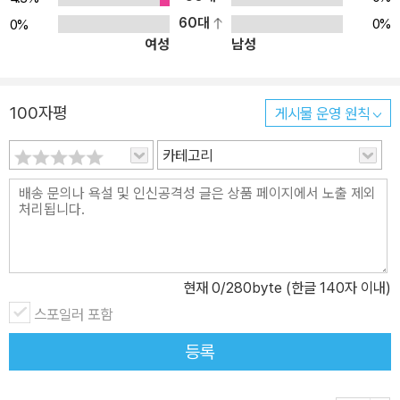
장화를 아끼고 좋아한다. 그리고 이 일을 계기로 브리디는 다른 물건
60대
0%
0%
여성
남성
들도 누군가에게 전달하려는 마음을 가지게 된다. 그렇게 처음부터
끝까지 《빨간 장화의 지구 여행》은 ‘나눔’이란 거창하지 않아도 되는
일, 일상에서 얼마든지 마음만 있다면 할 수 있는 일이라는 것을 알려
100자평
게시물 운영 원칙
주고 있다. 그리고 내가 ‘나눔’을 행하는 일이 부모님이나 선생님 등의
주변 사람에게 큰 칭찬을 받아야 하는 일이 아닌, 세상을 풍성하게 가
카테고리
꾸기 위해서 나부터 해야 하는 일임을 깨닫게 한다. 즉 ‘나눔’이야말로
세상에서 가장 좋은 일임을 아이들의 마음에 심어 주고 있다.
현재
0
/280byte (한글 140자 이내)
스포일러 포함
등록