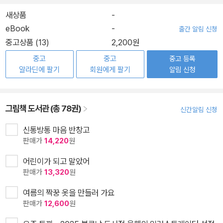
새상품
-
eBook
-
출간 알림 신청
중고상품 (13)
2,200원
중고
중고
중고 등록
알라딘에 팔기
회원에게 팔기
알림 신청
그림책 도서관 (총 78권)
신간알림 신청
신통방통 마음 반창고
판매가
14,220
원
어린이가 되고 말았어
판매가
13,320
원
여름의 짝꿍 옷을 만들러 가요
판매가
12,600
원