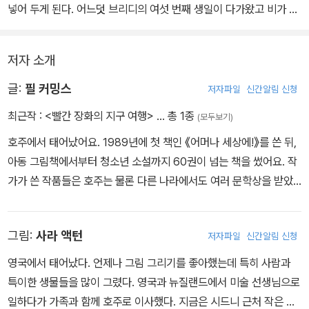
“자구 반대편으로 갈 거야.”
넣어 두게 된다. 어느덧 브리디의 여섯 번째 생일이 다가왔고 비가 세
차게 내리자 브리디 빨간 장화를 꺼내 신어 보는데 발에 맞지 않는다.
엄마는 브리디가 1년 사이에 커서 그런 거라며 빨간 장화는 여행을 떠
저자 소개
날 때가 되었다고 알려 준다. 브리디는 정성스럽게 편지를 써서 빨간
장화를 떠나보내고, 빨간 장화는 먼 길을 여행해 한 소녀의 품에 안긴
글:
필 커밍스
저자파일
신간알림 신청
다. 그 소녀 역시 빨간 장화와 재미있는 시간을 보내고 소중하게 아낀
최근작 :
<빨간 장화의 지구 여행>
… 총 1종
(모두보기)
다. 브리디는 그 일을 계기로 또 다른 물건을 누군가에게 보내기로 마
호주에서 태어났어요. 1989년에 첫 책인 《어머나 세상에!》를 쓴 뒤,
음먹는다.
아동 그림책에서부터 청소년 소설까지 60권이 넘는 책을 썼어요. 작
가가 쓴 작품들은 호주는 물론 다른 나라에서도 여러 문학상을 받았
어요. 현재 호주 주 정부에서 시행하는 독서 장려 프로그램의 홍보 대
사로 일하고 있어요.
그림:
사라 액턴
저자파일
신간알림 신청
영국에서 태어났다. 언제나 그림 그리기를 좋아했는데 특히 사람과
특이한 생물들을 많이 그렸다. 영국과 뉴질랜드에서 미술 선생님으로
일하다가 가족과 함께 호주로 이사했다. 지금은 시드니 근처 작은 바