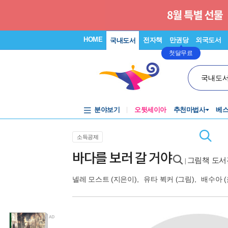
HOME
전자책
만권당
외국도서
국내도서
첫달무료
국내도
분야보기
오뒷세이아
추천마법사
베
소득공제
바다를 보러 갈 거야
그림책 도서관
|
넬레 모스트
(지은이),
유타 뷕커
(그림),
배수아
(