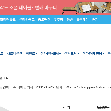
알라딘굿즈
온라인중고
중고매장
우주점
음반
블루레이
커피
서
스트
새로나온책
이벤트
정가인하도서
추천도서
작가와의 만남
북
 14
옮긴이)
주니어김영사
2004-06-25
원제 : Wo die Schlauppen Glitzern 
정가
8,500원