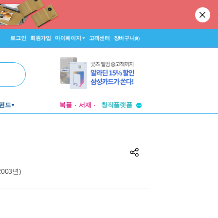
로그인
회원가입
마이페이지
고객센터
장바구니
(0)
펀드
북플
서재
투비컨티뉴드
창작플랫폼
투비컨티뉴드
(2003년)