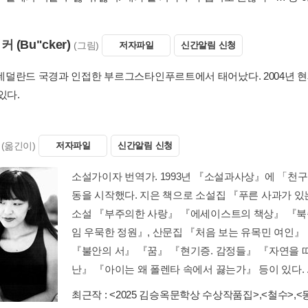
뷕커
(Bu"cker)
(그림)
저자파일
신간알림 신청
년 네덜란드 국경과 인접한 부르그스타인푸르트에서 태어났다. 2004년 
있다.
(옮긴이)
저자파일
신간알림 신청
소설가이자 번역가. 1993년 『소설과사상』에 「천
동을 시작했다. 지은 책으로 소설집 『푸른 사과가 있
소설 『부주의한 사랑』 『에세이스트의 책상』 『북
임 우묵한 정원』, 산문집 『처음 보는 유목민 여인』
『불안의 서』 『꿈』 『현기증. 감정들』 『자연을 따라
난』 『아이는 왜 폴렌타 속에서 끓는가』 등이 있다. ..
최근작 :
<2025 김승옥문학상 수상작품집>
,
<철수>
,
<