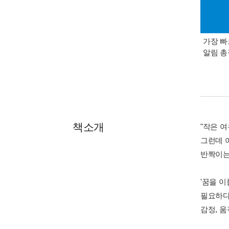
가장 빠
알림 
책소개
"작은 
그런데 
반짝이는
'꿈을 이
필요하다
감정, 