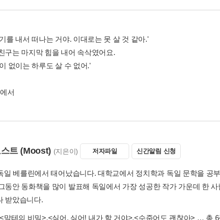
용기를 내서 떠나는 거야. 이대로는 못 살 것 같아.'
 친구는 마지막 힘을 내어 속삭였어요.
꿈이 없이는 하루도 살 수 없어.'
중에서
모스트
(Moost)
(지은이)
저자파일
신간알림 신청
년 독일 베를린에서 태어났습니다. 대학교에서 정치학과 독일 문학을 공부
 그동안 동화책을 많이 발표해 독일에서 가장 성공한 작가 가운데 한 
나 받았습니다.
<말테의 비밀>
,
<싫어, 싫어! 내가 할 거야>
,
<수줍어도 괜찮아>
… 총 