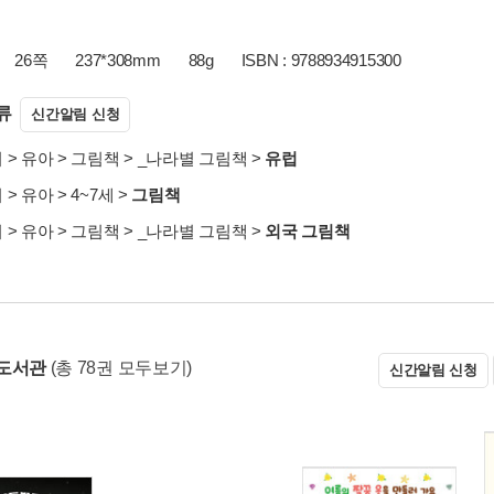
26쪽
237*308mm
88g
ISBN : 9788934915300
류
신간알림 신청
서
>
유아
>
그림책
>
_나라별 그림책
>
유럽
서
>
유아
>
4~7세
>
그림책
서
>
유아
>
그림책
>
_나라별 그림책
>
외국 그림책
도서관
(총 78권 모두보기)
신간알림 신청