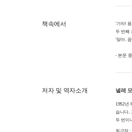
책속에서
'가자! 
두 번째
'맞아. 
- 본문 
저자 및 역자소개
넬레 
1952
습니다.
두 번이
최근작 :