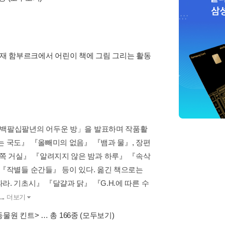
현재 함부르크에서 어린이 책에 그림 그리는 활동
구백팔십팔년의 어두운 방」을 발표하며 작품활
는 국도』 『올빼미의 없음』 『뱀과 물』, 장편
쪽 거실』 『알려지지 않은 밤과 하루』 『속삭
 『작별들 순간들』 등이 있다. 옮긴 책으로는
. 기초시』 『달걀과 닭』 『G.H.에 따른 수
.
더보기
동물원 킨트>
… 총 166종
(모두보기)