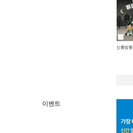
신통방통
이벤트