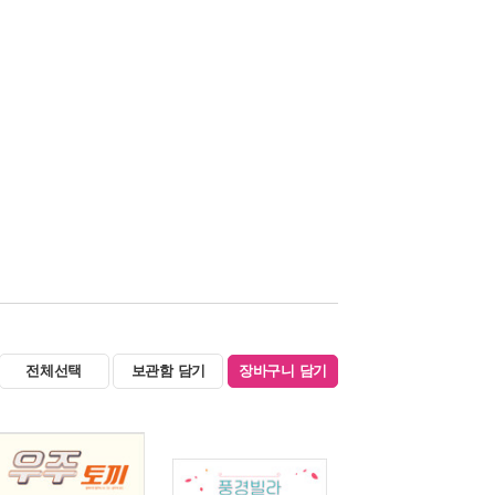
전체선택
보관함 담기
장바구니 담기