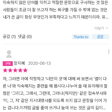
익숙하지 않은 단어를 익히고 적절한 문장으로 구사하는 것 많은
내가 지금 담고 싶은 이야기가 글을 쓰면 뒤로 밀려났다. 그렇게
사람들이 조금 더 잘 쓰고자 하는 욕구를 가질 수 밖에 없는 것은
밀려난 이야기는 내 안에만 쌓였고 중요한 것이 빠진 글은 나에겐
내가 쓴 글이 항상 무엇인가 부족하다고 느끼기 때문이리라. 유명
공허해 보였다.​내 안에 갇힌 채로 '나만의 것'만 재확인하는 데 그
한 시인이나 소설가들도 매 한 가지이겠지. 부족하다 느끼기에 조
치는 것이 글쓰기의 목적이라면 굳이 머리를 쥐어뜯어 가며 글을
더보기
금씩 발전하려고 노력하는 것일테고.'열 문장 쓰는 법'의 이 책도
쓸 이유가 있을까요? 글쓰기를 통해 어제의 나와 다른 오늘의 나
공감 (
1
)
댓글 (0)
글을 써 보고 싶은 데 어떻게 시작할까 고민하는 독자의 손을 붙
를 발견하고 창조해 가는 작업이 병행되지 않는다면 글쓰기는 이
잡는 책이다.'열 문장. 그 정도는 어떻게 쓰겠지.' 하는 생각으로
른바 '가성비'는 물론 '가심비'도 엉망인 작업일 겁니다. _ <내겐
잡을 수 있었지만 단순히 열 개의 문장을 넘어 열거된 문장 또는
메뉴
너무나 낯선 나를 만나다> 중에..​내가 쓴 모든 글이 공허한 건 아
한 편의 글을 이루는 여러 개의 문장을 말한다는 저자의 글에서
장지혜
2020-06-13
니다. 내 감정에 충실한 글, 가령 편지를 쓸 때면 '나만의 것'을 오
이거 왠지 쉽지만은 않겠구나 생각든다.저자는 책을 통해 먼저,
직 너에게만 맞추면 되기에. 글쓰기가 힘들지 않다. 오히려 금방
최대한 긴 한 문장의 글을 쓰도록 한다. 그리고 글쓰기가 절대 자
도톰해진 편지봉투를 씨익 웃으며 보는 여유까지 부린다. 하지만
자, 그러면 아예 작정하고 ‘너만의 것’에 대해 써 보면서 ‘결이 다
연스러운 것이 아니라고 이야기하면서 '나만의 것'이 아닌 '너만
다른 목적이 더해지는 순간, 머리를 쥐어뜯을 수밖에 없다.​내가
른 나’와 익숙해지는 훈련을 해 봅시다.나누어 쓸 때 유의해야 할
의 것' 즉, 글 속의 화자를 바꾸어 써 보기를 권한다.여러 문장으로
쓴 글이 마음에 차지 않고, 수시로 글쓰기가 어렵고 힘들지만 계
점은 ‘그리고, 그래서, 그런데, 그러나(하지만)’ 같은 접속부사와
나누어 쓰기, 정해진 분량에 맞추어 쓰기 등 글쓰기 연습이 될 수
속 쓰고 있다. 조금이라도 더 내 마음에 드는 글을 위해 '심혈을 기
‘이, 그, 저’ 같은 지시대명사를 되도록 쓰지 않고 문장을 이어 가
있는 방법들을 제시하고 책을 읽으면서 혹은 책을 읽은 후에라도
울여서' 쓴다. 이렇게 쓰면, 지금은 아니라도 언젠가 설명하지 못
는 겁니다.이처럼 글을 줄여 쓰거나 늘여 쓰는 것은 글의 길이와
따라 해 보기를 권하고 있다. '열 문장 쓰는 법'은 작은 책이다. 총