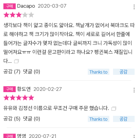
Dacapo
2020-03-07
메뉴
생각보다 책이 얇고 종이도 얇아요. 책날개가 없어서 북마크도 따
로 해야하고 책 크기가 많이작아요. 책이 세로로 길어서 한줄에
들어가는 글자수가 몇자 없는데다 글씨까지 크니 가독성이 많이
떨어져요ㅠㅠ 이런걸 문고판이라고 하나요? 펭귄북스 재질입니
다...
공감 (
7
)
댓글 (0)
황도연
2020-02-27
메뉴
유유와 김정선 이름으로 무조건 구매 주문 했습니다.
공감 (
5
)
댓글 (0)
명영
2020-07-21
메뉴