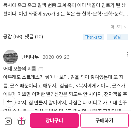
그랬다. 2 올해부터 나라에서 ‘청년’이라는 이름을 달고 하
동시에 죽고 죽고 일백 번쯤 고쳐 죽어 이미 백골이 진토가 된 상
는 각종 지원 사업에 낄 수 없는 나이가 되었다. 국가공인 중년남
황이다. 이런 와중에 syo가 읽는 책은 늘 철학-문학-철학-문학.
syo. 그래서 그런가, 요즘 들어 부쩍 추억 속에서 헤엄치는 것 같
철문철문 아우 한심하다. 그렇지만 소년은 늙었고 학문은 이루기
다. 경로당 담당으로 일하면서 가장 많이 보고 겪은 게 어르신들
더보기
엿 같으니 깔끔하게 포기할까? 하지만 세상 겁나 무섭고 죵니
의 추억에 잠긴 눈빛과, 그 추억이 넘쳐서 결국 터져 나온 입말의
공감 (
58
)
댓글 (10)
빠르다. 포기하면 남은 인생 그냥 배추로 살아야 될 판이다. 2
쓰나미와, 그랬던 내가 지금은 경로당에서- 하는 회한 같은 것들
미리 본 역자의 말에 따르면, 프랑스에서는 우엘벡에 대해 “문
의 혼합물이었다. 설마 나도 이제 내 안에 나만의 경로당을 설치
체가 평범하다는 평가가 종종 있”다고 한다. 와, 프랑스놈들 정말
난티나무
2020-09-23
메뉴
한 것인가. 벌써……. 3 다정한 친구는 연애가 적성에 맞지 않
못 말리겠다. 프랑스 소설이 자꾸만 어지럼증을 유발하는 데는 다
어제 오늘의 지름
아 이번 생은 이제 글렀다고 말했다. 하지만 syo는 아직 아무것
이유가 있었던 것이다. 3 엉덩이가 대체 어떤 구조로 되어
아무래도 스트레스가 쌓이나 보다. 읽을 책이 쌓여있는데 또 지
도 포기하지 않았다. 나는 할 거야. 다 할 거야. syo는 폭신폭신한
있는 건지, 방바닥에 앉아서 책을 읽으면 곧 아프다. 열 페이지를
름. 굿즈 때문이라고 해두자. 김금희, <복자에게> 아니, 굿즈가
침대에서 사랑하는 사람이랑 찰싹 붙어서 끌어안고 도란도란 영
넘기기 어렵다. 그러지 말라고 만들어 놓은 게 이거 아닌가. 이게
이렇게 이쁘면 어쩌란 말? 신간은 되도록 안 사야지, 전자책을 주
화나 음악, 책 이야기하다가 쪽쪽 입 맞추다가 슬쩍슬쩍 만지다가
의자인지 의자의 형상을 한 시멘트인지 의심스러울 정도로 인체
뒤로가
로 읽어야지, 짐 만들지 말아야지, 다짐은 다 어디로 가고 내 손꾸
눈빛이 아련해졌다가 야해졌다가 장난스러워졌다가 불을 켰다가
기
에 비협조적이던 도서관 의자에 앉아 공부하던 시절에도, 같이 공
락은 어느새..... 역시 구입을 미루고 미뤘던, 시리즈 판형이 맘에
껐다가 파스타를 먹었다가 샌드위치를 먹었다가 다시 이 모든 과
부하러 다니는 친구들은 아무렇지 않은데 내 엉덩이만 늘 불이 났
보관함담기
선물하기
들어 꼭 언젠가는 종이책으로 사겠어! 했던, <보건교사 안은영>
정을 처음부터 반복하다가 잠들었다가 살짝 눈 떠보면 사랑하는
장바구니
구매하기
다. 방석은 생활 필수품. 만져보면 말랑말랑한데……. 얘는 대체
더보기
특별판이 나왔다. 아, 노트만 안 줬어도 더 미룰 수 있었는데. (이
사람이 잠들어 있다가 살짝 눈 뜨는, 그런 게 제일 행복했던 사람