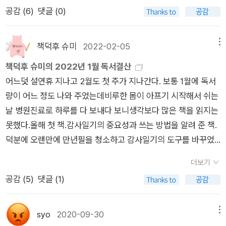
여쭈었다. 이곳 분들이 모임을 할는지 안 할는지 기다려 본다. 논
공감 (
6
)
댓글 (0)
두렁을 걸어 옆마을에 닿고, 시골버스로 읍내에 닿는다. 아직 한
겨울이라 발이 언다. 부산으로 건너가는 시외버스에서 노래를 쓴
다. 사상나루에 내려서 보수동으로 간다. 〈피스 카인드 홈〉은 아
책덕후 슈미
2022-02-05
메뉴
직 안 열었다. 〈온달서점〉과 〈대영서점〉에서 천천히 읽고 장만한
책덕후 슈미의 2022년 1월 독서결산
다. 〈책과 아이들〉에 책짐을 풀어놓고서 〈카프카의 밤〉으로 간다.
어느덧 설연휴 지나고 2월도 첫 주가 지나간다. 보통 1월에 독서
《이오덕 일기》에 깃든 마음과 손길이 무엇인지 짚으면서, 우리가
량이 어느 정도 나와 주었는데비루한 몸이 아프기 시작해서 쉬는
스스로 하루글을 여밀 적에 어떻게 빛날 만한지 들려준다. 《동화
날 병원진료로 하루를 다 보내다 보니생각보다 많은 책을 읽지는
쓰는 법》을 지난해에 읽었다. 유유 펴냄터에서 “무엇 쓰는 법”이
못했다.올해 첫 책.감사일기의 중요성과 쓰는 방법을 알려 준 책.
란 작은책을 꾸준히 내는데 어쩐지 알맹이가 없어 보인다. 무엇을
덕분에 오랜만에 만년필을 청소하고 감사일기의 도구를 바꾸었
쓰든 삶·살림·사랑을 바탕으로 저마다 손수 숲빛으로 여미면 될
다. 한동안 불렛저널 쓰면서 꽂혔던 스탬프도 오랜만에 꺼냈다.매
노릇인데, 자꾸 줄거리(소재·표현법)에 치우친다. 글감을 남다르
더보기
일매일 사각사각 만년필 소리 들으면서 일기는 맛! 참 좋다. 마구
거나 훌륭하게 안 뽑더라도, 누구나 삶을 쓰면 넉넉할 뿐인데.ㅅ
공감 (
5
)
댓글 (1)
잡이 장바구니에 담아 산 유유출판사의 땅콩문고.읽다 보니 모두
ㄴㄹ※ 글쓴이숲노래(최종규) : 우리말꽃(국어사전)을 씁니다.
맥락이 닿아 있는 책이다.이렇게 인연이 닿은 책.꼼꼼하게 비교해
“말꽃 짓는 책숲, 숲노래”라는 이름으로 시골인 전남 고흥에서
서 읽고 독후카드도 모두 적어서 독후활동도 마무리 했다. 유유의
syo
2020-09-30
메뉴
서재도서관·책박물관을 꾸립니다. ‘보리 국어사전’ 편집장을 맡았