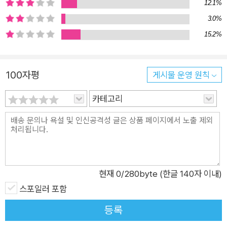
12.1%
고 고치면서 열 문장으로, 한 편의 글로 만드는 법이 담겨 있습니
3.0%
다. 눈치 채셨는지 모르겠지만 이 과정에서 우리는 자연스레 내가
15.2%
쓴 문장을 다듬는 법까지 익히게 됩니다. 저자가 자신의 직업 특
성을 십분 발휘해 접속부사와 지시대명사에 관한 설명은 물론, 용
언을 활용하는 팁까지 심어 놓았거든요. 저자의 안내에 따라 연습
100자평
게시물 운영 원칙
에 연습을 반복하다 보면 어느새 여러분은 '쓰는 사람'이 되어 있
을 테고, 여러분이 쓴 '이상한 문장'은 내 감정과 생각이 정확하게
카테고리
담긴 문장이, 꽤 읽을 만한 단정한 문장들로 이루어진 한 편의 글
이 되어 있을 겁니다. 글을 '못 쓰는 사람', 한 편의 글을 완성하는
데 늘 어려움을 겪는 초심자는 물론이고, 글은 좀 쓰는데 어딘가
꽉 막혀 더 나아가지 못하는 분이라면 이 책과 함께 글쓰기 연습
을 시작해 보세요. 무엇보다 '반복 연습'이 가장 중요하다는 것을
현재
0
/280byte (한글 140자 이내)
잊지 마시고요.
스포일러 포함
등록