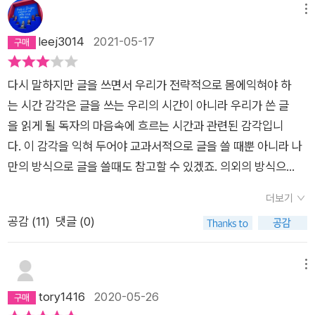
메뉴
leej3014
2021-05-17
다시 말하지만 글을 쓰면서 우리가 전략적으로 몸에익혀야 하
는 시간 감각은 글을 쓰는 우리의 시간이 아니라 우리가 쓴 글
을 읽게 될 독자의 마음속에 흐르는 시간과 관련된 감각입니
다. 이 감각을 익혀 두어야 교과서적으로 글을 쓸 때뿐 아니라 나
만의 방식으로 글을 쓸때도 참고할 수 있겠죠. 의외의 방식으
로 글을 전개해나간다고 할 때 그 ‘의외‘라는 것도 따지고 보면 독
더보기
자가일반적으로 갖게 되는 시간 감각에 반전이라는 충격을준 것
공감 (
11
)
댓글 (0)
일 테니까요.- P113
메뉴
tory1416
2020-05-26