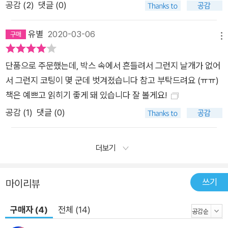
공감 (
2
)
댓글 (0)
유별
2020-03-06
메뉴
단품으로 주문했는데, 박스 속에서 흔들려서 그런지 날개가 없어
서 그런지 코팅이 몇 군데 벗겨졌습니다 참고 부탁드려요 (ㅠㅠ)
책은 예쁘고 읽히기 좋게 돼 있습니다 잘 볼게요!
공감 (
1
)
댓글 (0)
더보기
쓰기
마이리뷰
구매자 (4)
전체 (14)