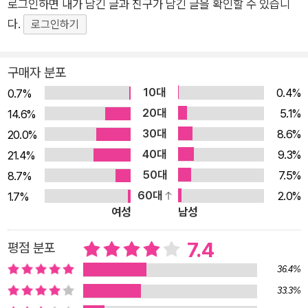
로그인하면 내가 남긴 글과 친구가 남긴 글을 확인할 수 있습니
장을 써 보자고요. 최소한 열 문장 정도는 무리 없이 써 내려 갈
다.
로그인하기
수 있도록, 못 쓰는 사람에서 쓰는 사람이 되도록 함께 연습하자
고요. 한 문장을 열 문장으로, 한 편의 글로 만드는 법 못 쓰는 사
구매자 분포
람이 쓰는 사람이 되려면 일단 한 문장을 써 봐야 합니다. 길게 이
10대
0.4%
0.7%
어지는 한 문장을요. 긴 문장을 끊지 않고 이어서 쓰면 나만의 이
20대
5.1%
14.6%
야기를 방해받지 않고 써 내려갈 수 있고, 어떻게든 내용을 이어
30대
8.6%
20.0%
가려고 애쓰는 과정에서 주어와 술어가 호응하도록 신경 쓰고, 접
40대
9.3%
21.4%
속사를 통해 문장 안에서 글의 흐름을 만드는 훈련을 할 수 있습
50대
7.5%
8.7%
니다. 이를 시작으로 한 문장을 여러 문장으로 나누어 쓰고, 짧게
60대
2.0%
1.7%
줄여 쓰고 길게 늘여 쓰는 연습을 하면서 자연스레 문장을 다듬고
여성
남성
글을 구성하는 법과 글 안에 흐르는 시간 감각을 익히게 됩니다.
또한 '나' 대신 다른 화자를 주어로 삼아 글쓰기 연습을 하면서 글
7.4
평점 분포
을 쓰는 주체인 '나'와 글 안의 화자인 '나'를 분리하는 데 친숙해
36.4%
지고 평소에 잘 쓰지 않는 표현을 써 보는 기회를 얻을 수도 있지
33.3%
요. 이렇듯 『열 문장 쓰는 법』에는 한 문장을 나누고 줄이고 늘이