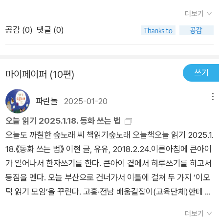
한 내 마음을 모두가 이해할 수 있는 언어로 번역할 수 있다고 믿
그에 따르는 시간 감각을 익히는 데 도움이 되니 반복적으로 연습
155쪽의 많지 않은 쪽수를 갖고 있다. 그러나 찬찬히 책에서 이
더보기
기 때문이다.​《열 문장 쓰는 법》은 글쓰기가 어려운 내 고민을 나
해 보시기 바랍니다.
야기하는 대로 따라 써 보고 반복하고 확인해간다면 글쓰기의 실
공감 (
0
)
댓글 (0)
보다 더 정확하게 짚어낸 책이다. 해결 방법도 함께 고민해 주었
용서로 많은 도움을 받을 수 있는 책이다.이제, 긴 한 문장쓰기를
다. 어렵지만 포기하지 않는 나에게 '행운을 빕니다!'라는 시니컬
해 보려 한다.
한 응원까지. 아무래도, '나만의 생각과 감정'을 '모두의 언어'로
쓰기
마이페이퍼 (10편)
오롯이 번역하기 위한 일, 멈추지 말아야겠다.
파란놀
2025-01-20
메뉴
오늘 읽기 2025.1.18. 동화 쓰는 법
오늘도 까칠한 숲노래 씨 책읽기숲노래 오늘책오늘 읽기 2025.1.
18.《동화 쓰는 법》 이현 글, 유유, 2018.2.24.이른아침에 큰아이
가 일어나서 한자쓰기를 한다. 큰아이 곁에서 하루쓰기를 하고서
등짐을 멘다. 오늘 부산으로 건너가서 이틀에 걸쳐 두 가지 ‘이오
덕 읽기 모임’을 꾸린다. 고흥·전남 배움길잡이(교육단체)한테 이
고장에서도 ‘이오덕을 배우고 읽는 자리’를 꾸릴 만하지 않느냐고
더보기