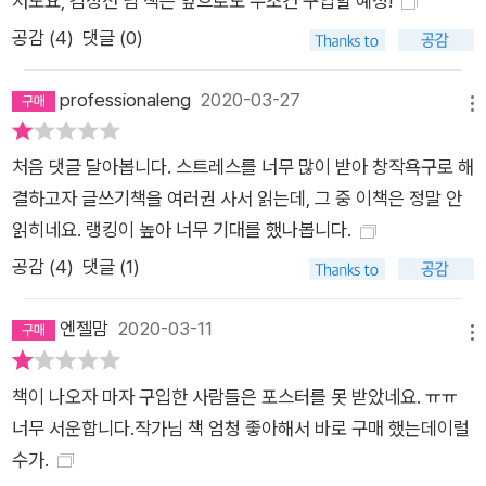
저도요, 김정선 님 책은 앞으로도 무조건 구입할 예정!
공감 (
4
)
댓글 (0)
professionaleng
2020-03-27
메뉴
처음 댓글 달아봅니다. 스트레스를 너무 많이 받아 창작욕구로 해
결하고자 글쓰기책을 여러권 사서 읽는데, 그 중 이책은 정말 안
읽히네요. 랭킹이 높아 너무 기대를 했나봅니다.
공감 (
4
)
댓글 (1)
엔젤맘
2020-03-11
메뉴
책이 나오자 마자 구입한 사람들은 포스터를 못 받았네요. ㅠㅠ
너무 서운합니다.작가님 책 엄청 좋아해서 바로 구매 했는데이럴
수가.