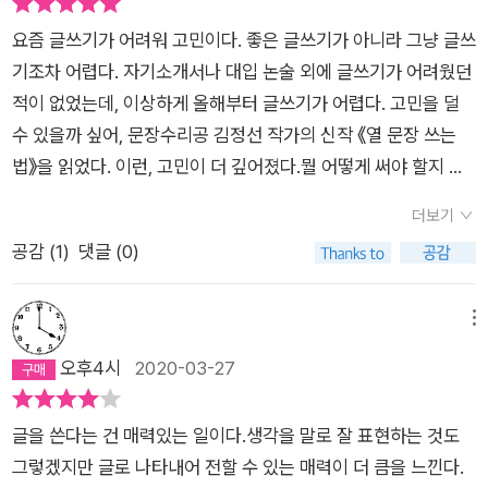
요즘 글쓰기가 어려워 고민이다. 좋은 글쓰기가 아니라 그냥 글쓰
기조차 어렵다. 자기소개서나 대입 논술 외에 글쓰기가 어려웠던
적이 없었는데, 이상하게 올해부터 글쓰기가 어렵다. 고민을 덜
수 있을까 싶어, 문장수리공 김정선 작가의 신작 《열 문장 쓰는
법》을 읽었다. 이런, 고민이 더 깊어졌다.​뭘 어떻게 써야 할지 모
르겠다 싶을 때, 우리가 느끼는 당혹감은 대부분 '나만의 것'과 '모
더보기
두의 언어' 사이의 좁힐 수 없는 거리 때문일 겁니다. 그 거리가 모
공감 (
1
)
댓글 (0)
든 '나만의 것'을 어지럽게 만드니까요. _ <글쓰기가 어려운 이유
> 중에..​처음 책을 보았을 때, 놀랐다. 생각보다 예상보다 책이 더
얇았기 때문이다. 얇다는 건 책의 분량도 많지 않다는 뜻이다. 그
메뉴
랬다, 155쪽. 금방 독파할 수 있는 글의 양이었다. 이 한 권을 읽
오후4시
2020-03-27
는데 10일도 넘게 걸렸다. 그 이유는 내 글이 왜 엉망인지 너무 아
프게, 몹시 정확하게 찌르는 글이었기 때문이다.​글쓰기가 어려웠
글을 쓴다는 건 매력있는 일이다.생각을 말로 잘 표현하는 것도
던 이유는 글이 나아지지 않았기 때문이다. 솔직하게 말하자면,
그렇겠지만 글로 나타내어 전할 수 있는 매력이 더 큼을 느낀다.
오히려 예전에 내가 썼던 글보다 지금의 글이 더 부족해 보였다.