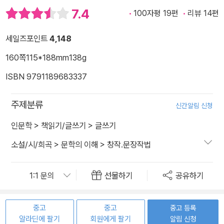
7.4
100자평 19편
리뷰 14편
세일즈포인트
4,148
160쪽
115*188mm
138g
ISBN 9791189683337
주제분류
신간알림 신청
인문학
>
책읽기/글쓰기
>
글쓰기
소설/시/희곡
>
문학의 이해
>
창작.문장작법
선물하기
공유하기
중고
중고
중고 등록
알라딘에 팔기
회원에게 팔기
알림 신청