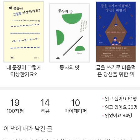
듬는 법, 좋은 문장 쓰는 법, 나아가 글쓰기 강연까지 하게 되는데
요. 전국으로 강연을 다니면서 비로소 깨닫습니다. 많은 사람이
글쓰기에 관심이 있고 글쓰기 때문에 스트레스를 받고 있다는 것
을요. 직장에서, 학교에서, 하다못해 SNS에서도 누구나 글을 써
야 하고 써야만 하는 시대가 되었으니까요. 그리고 새롭게 깨닫습
니다. 서점에서 볼 수 있는 글쓰기 책은 대부분 "독자가 한국어 문
장을 쓰는 데 이미 익숙해 있다고 전제하고 내용을 전개하고 팁을
제시하고" 있음을요. 한국 사람은 한국어로 말하고 글을 씁니다.
내 문장이 그렇게
동사의 맛
글을 쓰기로 마음먹
이상한가요?
은 당신을 위한 책
당연한 말인가요? 하지만 이 당연함 때문에 우리는 우리 자신이
한국어 문장을 잘 구사한다고 착각합니다. 나의 감정과 생각을,
내가 살아온 이야기를 글로 쓰기만 하면 누구에게나 잘 전달된다
읽고 싶어요 61명
19
14
10
고요. 이게 쉽다면 이런 글쓰기 책은 읽을 필요가 없겠죠. 내 머릿
읽고 있어요 30명
100자평
리뷰
마이페이퍼
속에 엉켜 있는 온갖 감정과 생각과 의견을 오롯하게 문장으로 옮
읽었어요 84명
기기란 얼마나 어려운 일인가요. 저자는 제안합니다. 글쓰기가
이 책에 내가 남긴 글
'나만의 것'을 '모두의 언어'로 번역하는 행위임을 이해하고, 한국
어 문장 쓰는 일에 익숙해져야 한다고요. 그러기 위해 일단 열 문