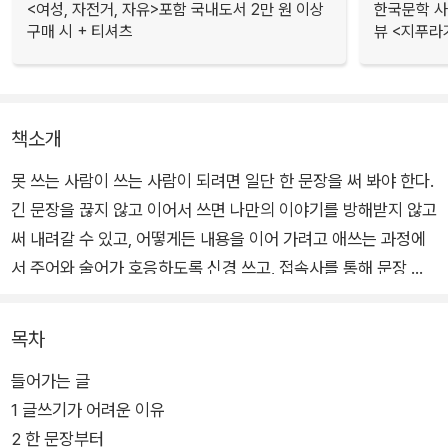
<여성, 자전거, 자유>포함 국내도서 2만 원 이상
한국문학 사랑
구매 시 + 티셔츠
뷰 <지푸라
책소개
못 쓰는 사람이 쓰는 사람이 되려면 일단 한 문장을 써 봐야 한다.
긴 문장을 끊지 않고 이어서 쓰면 나만의 이야기를 방해받지 않고
써 내려갈 수 있고, 어떻게든 내용을 이어 가려고 애쓰는 과정에
서 주어와 술어가 호응하도록 신경 쓰고, 접속사를 통해 문장 안
에서 글의 흐름을 만드는 훈련을 할 수 있다.
목차
이를 시작으로 한 문장을 여러 문장으로 나누어 쓰고, 짧게 줄여
들어가는 글
쓰고 길게 늘여 쓰는 연습을 하면서 자연스레 문장을 다듬고 글을
1 글쓰기가 어려운 이유
구성하는 법과 글 안에 흐르는 시간 감각을 익히게 된다. 또한 '나'
2 한 문장부터
대신 다른 화자를 주어로 삼아 글쓰기 연습을 하면서 글을 쓰는