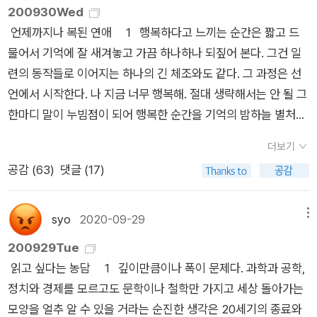
땅콩문고는 작지만 결고 작지 않은 책이라 유유 책만 읽는 독서모
200930Wed
고, ‘이오덕 어른 유고’를 갈무리했습니다. 《들꽃내음 따라 걷다
임을 따로 하고 싶을 정도이다. 그리고 독서모임 선정도서였떤
언제까지나 복된 연애 1 행복하다고 느끼는 순간은 짧고 드
가 작은책집을 보았습니다》, 《우리말꽃》, 《미래세대를 위한 우리
트렌드 코리아 2022.18년도부터 좀더 적극적으로 읽기 시작했
물어서 기억에 잘 새겨놓고 가끔 하나하나 되짚어 본다. 그건 일
말과 문해력》, 《쉬운 말이 평화》, 《곁말》, 《곁책》, 《새로 쓰는 말
는데 번번히 읽고나면 참 다양한 생각이 든다. 그러면서도 읽지
련의 동작들로 이어지는 하나의 긴 체조와도 같다. 그 과정은 선
밑 꾸러미 사전》, 《새로 쓰는 비슷한말 꾸러미 사전》, 《새로 쓰는
않으면 뭔가 서운한...아주 오묘한 책.한 달간 책과 관련한 활동을
언에서 시작한다. 나 지금 너무 행복해. 절대 생략해서는 안 될 그
겹말 꾸러미 사전》, 《새로 쓰는 우리말 꾸러미 사전》, 《책숲마
열심히 독서달력에 적었고총 6권 밖에 읽지는 못했지만 그 중 1
한마디 말이 누빔점이 되어 행복한 순간을 기억의 밤하늘 별처럼
실》, 《우리말 수수께끼 동시》, 《우리말 동시 사전》, 《우리말 글쓰
월 최고의 책으로오랜 고민 끝에 샤넬 서의 [100억 머니 시크릿]
때려 박는다. 행복은 연역되지 않고 100퍼센트 귀납으로 찾아온
기 사전》, 《이오덕 마음 읽기》, 《시골에서 살림 짓는 즐거움》, 《숲
을 선정했다.독서달력과 역행하는 1월의 독보적!쉬는 금토는 다
더보기
다. 행복이라는 종합적 개념이 있어서 행복하기 위한 요건들을 계
에서 살려낸 우리말》, 《마을에서 살려낸 우리말》, 《읽는 우리말
실패.그러나 독서달력은 아주 빵빵하게 기록이 남아 있다. 1월에
공감 (
63
)
댓글 (17)
시하는 것이 아니라, 아 이런 게 행복이구나- 하고 느끼는 개별적
사전 1·2·3》 들을 썼습니다. blog.naver.com/hbooklove
는 2번의 독서모임을 온라인으로 진행했고총 6권의 책을 읽었으
경험들을 통해 우리가 우리 몸에 맞는 행복을 지어 입는다. 오늘
며,올해 목표한 SNS 콘텐츠도 조금씩 활동력을 지니게 했다. 2
조용히 누워 그 옷을 이리저리 살펴보았다. 어디 솔기가 터진 곳
syo
2020-09-29
메뉴
월에는...벽돌책 깨는 독서모임도 시작했으니 매주 두꺼운 책도
은 없는지, 보풀이 보기 싫게 일어나진 않았는지, 변색되고 추레
200929Tue
꼼꼼하게 읽고 필사하기!읽는 것보다 필사하고 책을 제대로 이해
해진 부분은 없는지, 열심히 들여다보았다. 내가 행복했던 순간
읽고 싶다는 농담 1 깊이만큼이나 폭이 문제다. 과학과 공학,
하기! 등을 목표로 열독해 보자!!
에, 나는 항상 혼자가 아니었다. 가까운 곳에, 때로는 너무 가까워
정치와 경제를 모르고도 문학이나 철학만 가지고 세상 돌아가는
제대로 바라볼 수 없을 만큼 가까운 곳에 누군가 함께 있었다. 늘
모양을 얼추 알 수 있을 거라는 순진한 생각은 20세기의 종료와