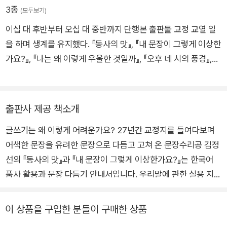
3종
(모두보기)
이십 대 후반부터 오십 대 중반까지 단행본 출판물 교정 교열 일
을 하며 생계를 유지했다. 『동사의 맛』, 『내 문장이 그렇게 이상한
가요?』, 『나는 왜 이렇게 우울한 것일까』, 『오후 네 시의 풍경』,
『열 문장 쓰는 법』, 『끝내주는 맞춤법』, 『세계 문학 전집을 읽고
있습니다 1』 등의 책을 냈다. 대전에서 세계 문학 전집을 읽고 끼
적이며 산다.
출판사 제공 책소개
글쓰기는 왜 이렇게 어려운가요? 27년간 교정지를 들여다보며
어색한 문장을 유려한 문장으로 다듬고 고쳐 온 문장수리공 김정
선의 『동사의 맛』과 『내 문장이 그렇게 이상한가요?』는 한국어
품사 활용과 문장 다듬기 안내서입니다. 우리말에 관한 실용 지식
과 이야기가 버무려진 독특한 구성으로 독자들 사이에서 입소문
을 타면서 명실공히 유유의 스테디셀러로 자리 잡은 책이기도 합
이 상품을 구입한 분들이 구매한 상품
니다. 이 책을 출간한 이후 저자는 전문 교정 교열자로서 문장 다