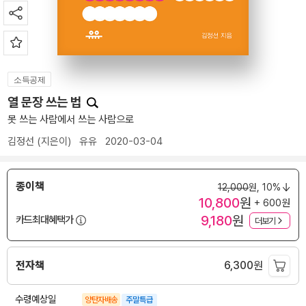
소득공제
열 문장 쓰는 법
못 쓰는 사람에서 쓰는 사람으로
김정선
(지은이)
유유
2020-03-04
종이책
12,000
원,
10%
10,800
원
+ 600원
9,180
원
카드최대혜택가
더보기
전자책
6,300
원
수령예상일
양탄자배송
주말특급