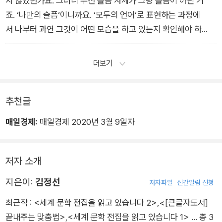
지 않았던가요. 그러니 우선 슬픔 자체가 그냥 슬픔이 아닌 거
죠. ‘나만의 슬픔‘이니까요. ‘모두의 언어‘로 표현하는 과정에
서 나부터 과연 그것이 어떤 모습을 하고 있는지 확인해야 하
는 ‘나만의 슬픔‘이면서, 더 나아가 내 몫의 문장을 통해 새롭
게 변신하게될 ‘나만의 슬픔‘이기도 한 거죠.
더보기
추천글
매일경제:
매일경제 2020년 3월 9일자
저자 소개
지은이:
김정선
저자파일
신간알림 신청
최근작 :
<세계 문학 전집을 읽고 있습니다 2>
,
<[큰글자도서]
끝내주는 맞춤법>
,
<세계 문학 전집을 읽고 있습니다 1>
… 총 3