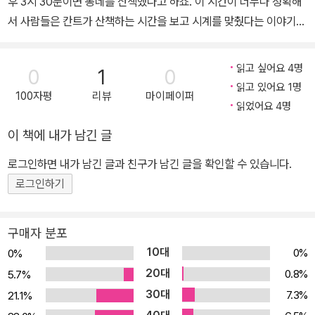
후 3시 30분이면 동네를 산책했다고 하죠. 이 시간이 너무나 정확해
서 사람들은 칸트가 산책하는 시간을 보고 시계를 맞췄다는 이야기도
있습니다. 『산책하는 법』의 저자 카를 고틀로프 셸레는 규칙적으로
매일 산책하는 칸트와 가까운 친구였습니다. 이전까지 귀족 계층은
읽고 싶어요 4명
0
1
0
주로 말이나 마차를 타고 다녔기에 걷기를 천한 행위로 보았지만, 19
읽고 있어요 1명
100자평
리뷰
마이페이퍼
세기 초반부터는 산책이 유행처럼 번지기 시작했습니다. 이때 셸레는
읽었어요 4명
산책을 단순한 걷기 활동에서 교양을 기를 수 있는 ‘미적 운동’의 경지
이 책에 내가 남긴 글
로 끌어 올리려 했던 철학자입니다. 쇼펜하우어는 산을 사랑했고, 니
체는 ‘모든 위대하고 참된 생각은 걷는 동안 잉태된다’라고 말했을 만
로그인하면 내가 남긴 글과 친구가 남긴 글을 확인할 수 있습니다.
큼 걷기를 즐겼지요. 이렇게 많은 철학자가 걷기를 사랑했지만, 이 주
로그인하기
제에 관해 깊이 성찰한 셸레와 같은 철학자는 드물기에 그의 생각을
읽는 일은 새로운 즐거움을 줍니다. 셸레는 미적 운동으로서 즐기는
구매자 분포
산책의 기술을 알려 줍니다. 아무 생각 없이 움직이는 것은 아니지만
10대
0%
0%
그렇다고 너무 진지해지지 않는 ‘유쾌한 놀이’로서 산책을 즐길 수 있
20대
0.8%
5.7%
는 방법에 관해 이야기하지요. 셸레는 다양한 장소에서 균형 잡힌 방
30대
7.3%
21.1%
식으로 산책을 하면 신체와 지성을 동시에 돌볼 수 있다고 말하며 자