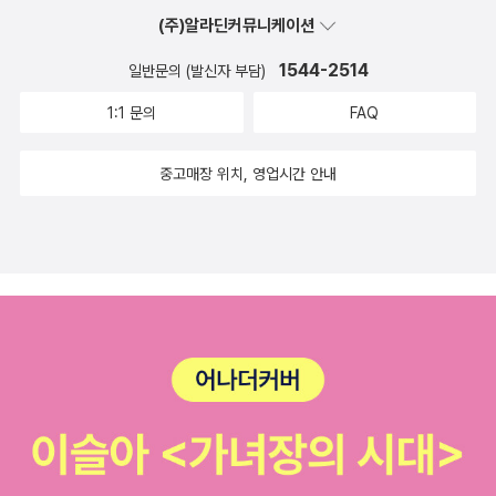
급격히 신체적 활동 능력이 둔해졌다. 준비 운동 없이 달리기를 했다
(주)알라딘커뮤니케이션
가 종아리 근육이 걸려 한동안 좋아하던 운동도 하지 못하는 신세가
되었다. 하지만 나이의 많고 적음을 떠나 아니 나이가 들어서도 할 수
1544-2514
일반문의 (발신자 부담)
있는 신체적 움직임 중에 산책만 한 것이 어디 있으랴. 물론 사람마다
1:1 문의
FAQ
운동에도 취향이 다르겠지만 산책이 주는 유익함은 경험한 자만이 몸
으로 느낄 수 있으리라 생각이 든다. ​산책하는 방법이 따로 있느냐라
중고매장 위치, 영업시간 안내
고 반문하시는 분들이 있을 것 같다. 『산책하는 법』의 부제를 보면 단
박에 알 수 있다. 산책하는 법이 있다는 사실을. 산책은 걸으면서 되찾
는 나에 대한 감각이다. 산책을 기계적인 발 놀림으로 생각한다면 단
지 걷기 운동에 불과하다. 반면에 걸으면서 자연과 한 몸을 이루는 나
를 찾을 수 있을 때 산책은 철학에 이르는 길이 될 수 있다. ​시선을 돌
려보면 우리 곁에는 다양한 자연이 손짓하고 있다. 산과 계곡, 초원과
밭, 무수히 많은 식물들과 동물들. 이 모든 것을 보고 듣고 주의를 기
울이는 것이 산책이다. 그렇다고 산책이 시골에서만 누릴 수 있는 것
이 아니다. 도시 산책이 주는 유익도 크다. 익명성이 보장되는 도시 거
리에서 즐비한 건물 사이로 산책하는 느낌은 자연 속에서 산책하는