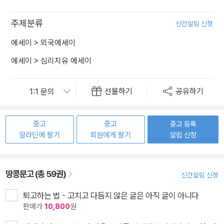
주제분류
신간알림 신청
에세이
>
외국에세이
에세이
>
심리치유 에세이
선물하기
공유하기
중고
중고
중고 등록
알라딘에 팔기
회원에게 팔기
알림 신청
땅콩문고 (총 59권)
신간알림 신청
퇴고하는 법 - 고치고 다듬지 않은 글은 아직 글이 아니다
판매가
10,800
원