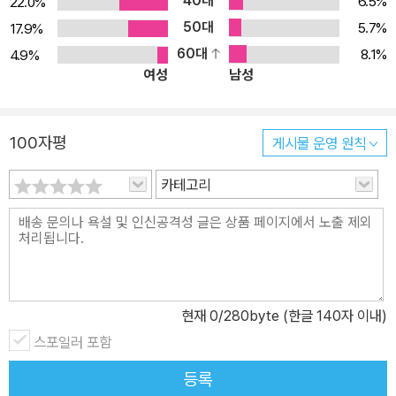
40대
연과 도시 산책은 어떻게 다른지, 산과 계곡, 숲, 정원에서의 산책은
6.5%
22.0%
또 어떻게 다른지 세세히 살펴봅니다. 혹시 산책의 즐거움을 잊고 살
50대
5.7%
17.9%
지는 않았나요? 혹은 동네 산책은 가끔 해도 자연과 함께하는 시간을
60대
8.1%
4.9%
여성
남성
잊어버린 지는 오래되었다고요? 이 책을 통해 다양한 얼굴을 지닌 산
책의 모습을 만나 보시기 바랍니다. 참된 나를 찾아가는 산책법 19세
기에 활동한 셸레가 묘사하는 당시 독일의 모습은 놀랍게도 지금과
100자평
게시물 운영 원칙
매우 비슷합니다. 셸레는 당시 사회를 매우 혼란스럽다고 평가합니
다. “고도로 발달된 예술과 인간관계, 복잡하게 얽힌 문화 때문에 정
카테고리
신은 스스로의 참모습을 찾아가기 어렵”다고 이야기하지요. 또한, 대
부분의 사람들이 자연과 멀어져 있기 때문에 자연에 대한 감수성을
키워야 한다고도 이야기하고요. 셸레는 “바깥에서 얻은 감상을 내적
처리 경로를 통해 자신만의 것으로 바꾸어야” 자신의 참모습을 찾고
자연에 대한 감수성을 기를 수 있다고 해결책을 제시합니다. 어찌 보
현재
0
/280byte (한글 140자 이내)
면 책 속 250여년 전의 사회상과 현재의 모습은 크게 다르지 않습니
스포일러 포함
다. 대부분 자연과 떨어져 살며, 자신의 참모습이 무엇인지 고민할 시
간 없이 바쁘게 살아가니까요. 셸레는 다채로운 자연과 입체적인 관
등록