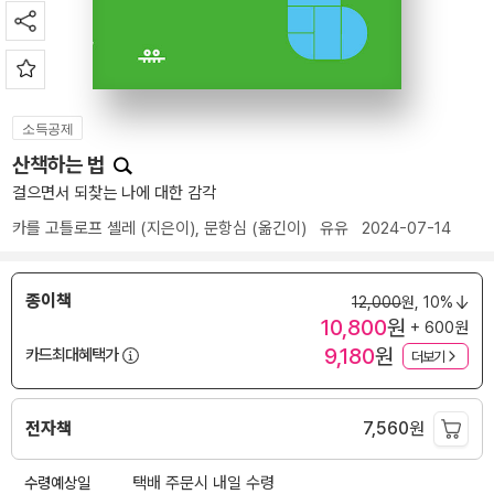
소득공제
산책하는 법
걸으면서 되찾는 나에 대한 감각
카를 고틀로프 셸레
(지은이),
문항심
(옮긴이)
유유
2024-07-14
종이책
12,000
원,
10%
10,800
원
+ 600원
9,180
원
카드최대혜택가
더보기
전자책
7,560
원
수령예상일
택배 주문시 내일 수령