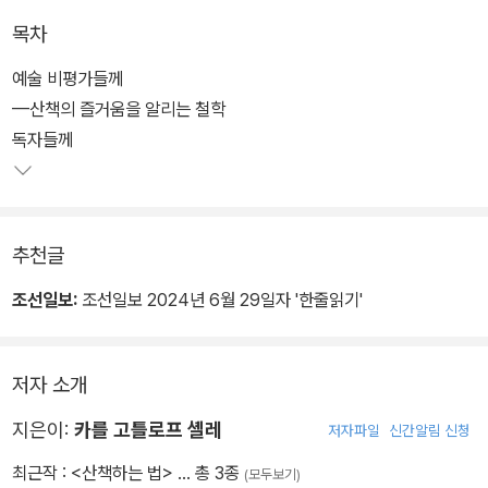
형 잡힌 방식으로 산책을 하면 신체와 지성을 동시에 돌볼 수 있다고
목차
말하며 자연과 도시 산책은 어떻게 다른지, 산과 계곡, 숲, 정원에서의
산책은 또 어떻게 다른지 세세히 살펴본다. 이 책을 통해, 다양한 얼굴
예술 비평가들께
을 지닌 산책의 모습을 만날 수 있을 것이다.
—산책의 즐거움을 알리는 철학
독자들께
추천글
조선일보:
조선일보 2024년 6월 29일자 '한줄읽기'
저자 소개
지은이:
카를 고틀로프 셸레
저자파일
신간알림 신청
최근작 :
<산책하는 법>
… 총 3종
(모두보기)