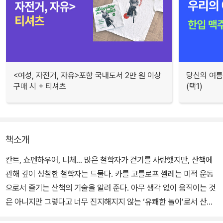
<여성, 자전거, 자유>포함 국내도서 2만 원 이상
당신의 여름
구매 시 + 티셔츠
(택1)
책소개
칸트, 쇼펜하우어, 니체… 많은 철학자가 걷기를 사랑했지만, 산책에
관해 깊이 성찰한 철학자는 드물다. 카를 고틀로프 셸레는 미적 운동
으로서 즐기는 산책의 기술을 알려 준다. 아무 생각 없이 움직이는 것
은 아니지만 그렇다고 너무 진지해지지 않는 ‘유쾌한 놀이’로서 산책
을 즐길 수 있는 방법에 관해 이야기한다. 셸레는 다양한 장소에서 균