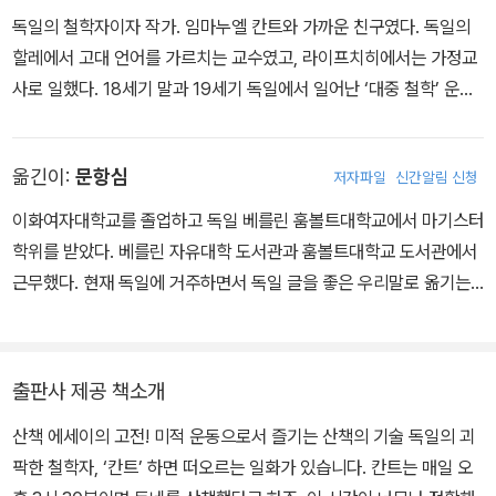
독일의 철학자이자 작가. 임마누엘 칸트와 가까운 친구였다. 독일의
할레에서 고대 언어를 가르치는 교수였고, 라이프치히에서는 가정교
사로 일했다. 18세기 말과 19세기 독일에서 일어난 ‘대중 철학’ 운동
의 일원으로서, 철학은 삶의 영역에 친밀하게 다가가야 하며 가식 없
이 사람들을 즐겁게 해 주어야 하고, 철학과 무관한 영역에서도 그 가
옮긴이:
문항심
저자파일
신간알림 신청
치를 느낄 수 있도록 고매하게 정련된 인간정신과 조화를 이루어야
한다고 주장했다.
이화여자대학교를 졸업하고 독일 베를린 훔볼트대학교에서 마기스터
학위를 받았다. 베를린 자유대학 도서관과 훔볼트대학교 도서관에서
근무했다. 현재 독일에 거주하면서 독일 글을 좋은 우리말로 옮기는
행복을 누리고 있다. 『버자이너의 모든 것』 『자기 결정』 『삶의 격』
『페터 비에리의 교양 수업』 『자유의 기술』 『인간의 발명』 등 20여 권
을 번역했다.
출판사 제공 책소개
산책 에세이의 고전! 미적 운동으로서 즐기는 산책의 기술 독일의 괴
팍한 철학자, ‘칸트’ 하면 떠오르는 일화가 있습니다. 칸트는 매일 오