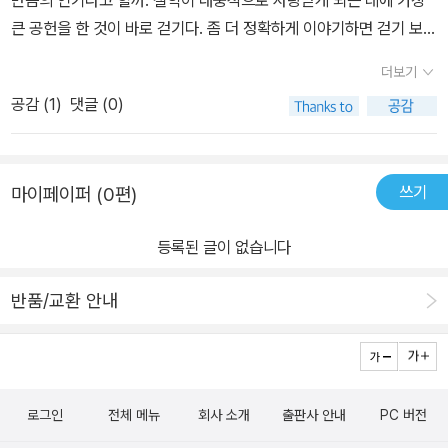
만큼의 인기라고 할까. ​철학이 대중적으로 사랑받게 되는 데에 가장
큰 공헌을 한 것이 바로 걷기다. 좀 더 정확하게 이야기하면 걷기 보다
한 차원 높은 산책이었다. 산책을 하면서 정신을 가다듬고 깊이 있는
더보기
사색을 할 수 있었던 것이 철학의 대중화를 앞당겼다. ​18세기 유럽의
공감 (
1
)
댓글 (0)
일반적인 도시 문화는 귀족들이 걸어 다니는 것을 천박하게 생각했던
때였다. 평민들과 차별화된 전략으로 걷기보다 마차를 활용했었다.
철학은 고귀한 신분을 가진 사람들만이 누리는 특별한 학문이었다.
쓰기
마이페이퍼 (0편)
그러던 와중에 시발점이 명확하지는 않지만 도시민들이 걷기를 통해
즐거움을 찾고 더 나아가 산책을 통해 정신적인 위안과 자연에서 색
등록된 글이 없습니다
다른 즐거움을 얻게 되면서 산책하는 법에 대한 다양한 생각들이 정
리되기 시작했다. ​독일이 자랑하는 철학자 괴테는 주변 사람들이 그
반품/교환 안내
가 산책하는 모습을 보고 시간을 알아맞혔다고 하지 않았나. 산책은
철학자만의 전유물이 아니라 이제 모든 사람들이 마음만 먹으면 얼마
든지 산책이 주는 유익함을 경험할 수 있다. 특히 만물이 생동하는 봄
을 맞이하여 자연을 만낏하고 몸과 마음을 새롭게 하기를 원한다면
로그인
전체 메뉴
회사 소개
출판사 안내
PC 버전
산책만큼 좋은 것이 없으리라 생각된다. ​중년의 나이에 접어들면서