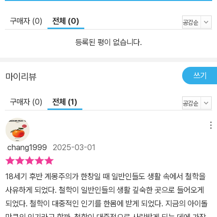
계를 쌓을수록 자신에 관해 알아갈 수 있다고 말합니다. 자신이 어떠
한 성격의 자연을 더 잘 즐길 수 있는지 깨닫고, 결국 나에 대한 감각
구매자 (0)
전체 (0)
을 되찾을 수 있다는 것이지요. 셸레는 철학이 절실히 필요한 세상에
철학을 소개하는 데 작게나마 기여하기 위해 이 책을 썼다고 밝힙니
등록된 평이 없습니다.
다. 하루하루 닥치는 대로 살기보다, 신체와 정신을 두루 돌보고 나와
세상을 사유하며 살아가고자 하는 우리에게 이 책은 큰 도움이 될 것
쓰기
마이리뷰
입니다.
구매자 (0)
전체 (1)
메뉴
chang1999
2025-03-01
18세기 후반 계몽주의가 한창일 때 일반인들도 생활 속에서 철학을
사유하게 되었다. 철학이 일반인들의 생활 깊숙한 곳으로 들어오게
되었다. 철학이 대중적인 인기를 한몸에 받게 되었다. 지금의 아이돌