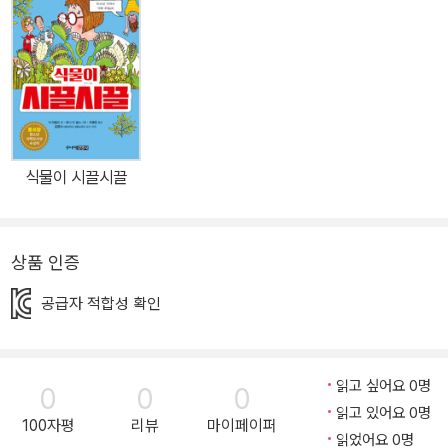
와 교육계에 돌풍을 일으켰다. 짜임새 있고 풍부한 내용으로 어린이?
청소년뿐 아니라 성인 독자층까지 사로잡은 <앗, 시리즈>는 어린이
책으로는 드물게 ‘한국경제신문 도서부문 소비자 대상’에 선정되었
고, 이밖에도 주요 일간지, 잡지, 문화관광부, 서울시교육청의 추천도
서 및 도서 부문 상을 휩쓸었으며, 서울에서만 60여 개 초중고에서
추천도서로 읽히며 ‘제2의 교과서’라 극찬받아 왔다. <앗, 시리즈>의
식물이 시끌시끌
가장 큰 특징은 ‘균형’에 있다. 학습서이면서도 유머와 농담 그리고 기
발한 에피소드가 가득해 페이지마다 웃으며 넘길 수 있는 책, 만화책
을 읽듯 부담 없이 웃다 보면 어느새 공부가 되는 책이다. 이런 <앗,
상품 인증
시리즈>만의 독특한 매력은 ‘교육(Education)’과 ‘오락(Entertain
ment)’의 결합인 ‘에듀테인먼트(Edutainment)’라는 신조어를 만
공급자 적합성 확인
들어 내며, 20년 동안 교양학습 시장의 흐름을 이끌어 왔다. 영상 매
체에 익숙하고 디지털 세계에 매료된 요즘 어린이들을 책의 세계로
끌어내기 위해서도, 인터넷에서는 맛볼 수 없는 ‘교양과 오락적 상상
읽고 싶어요 0명
0
0
0
읽고 있어요 0명
력의 결합’ <앗, 시리즈>가 해답이다. 새롭게 70권으로 개편된 <앗,
100자평
리뷰
마이페이퍼
읽었어요 0명
시리즈> 역시 공부하는 책이면서 즐기는 책으로 어린이 독자들 마음