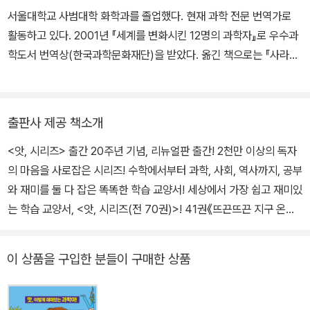
회 수상했다.
서울대학교 사범대학 화학과를 졸업했다. 현재 과학 전문 번역가로
활동하고 있다. 2001년 『세계를 변화시킨 12명의 과학자』로 우수과
학도서 번역상(한국과학문화재단)을 받았다. 옮긴 책으로는 『사라진
스푼』, 『바이올리니스트의 엄지』, 『뇌과학자들』, 『카이사르의 마지막
숨』, 『원자 스파이』, 『과학 잔혹사』, 『미적분의 힘』, 『바다의 천재들』,
『비표준 노트』, 『수학이 사랑하는 삼각형』, 『불안 세대』 등 다수 있다.
출판사 제공 책소개
<앗, 시리즈> 출간 20주년 기념, 리뉴얼판 출간! 2천만 이상의 독자
의 마음을 사로잡은 시리즈! 수학에서부터 과학, 사회, 역사까지, 공부
와 재미를 둘 다 잡은 똑똑한 학습 교양서! 세상에서 가장 쉽고 재미있
는 학습 교양서, <앗, 시리즈(전 70권)>! 41권《뜨끈뜨끈 지구 온난
화》_ 우리가 잘 몰랐던 지구 온난화의 비밀 2천만 부 넘게 판매된 국
민 교양서 <앗, 시리즈(전 70권)>! 1999년 3월,《수학이 수군수군》
이 상품을 구입한 분들이 구매한 상품
《물리가 물렁물렁》《화학이 화끈화끈》의 3권의 책으로 출발한 이 시
리즈는 통통 튀는 제목과 참신한 내용으로 독자들 사이에서 자발적으
로 입소문이 나 <앗, 시리즈>라는 시리즈명이 탄생했을 만큼, 서점가