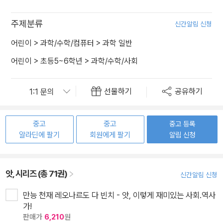
주제분류
신간알림 신청
어린이
>
과학/수학/컴퓨터
>
과학 일반
어린이
>
초등5~6학년
>
과학/수학/사회
선물하기
공유하기
중고
중고
중고 등록
알라딘에 팔기
회원에게 팔기
알림 신청
앗, 시리즈 (총 71권)
신간알림 신청
만능 천재 레오나르도 다 빈치 - 앗, 이렇게 재미있는 사회.역사
가!
판매가
6,210
원