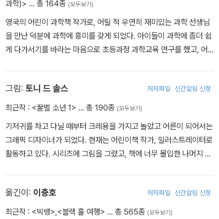
과학)>
… 총 164종
(모두보기)
영국의 어린이 과학책 작가로, 어릴 적 우연히 재미있는 과학 선생님
을 만난 덕분에 과학에 흥미를 갖게 되었다. 아이들이 과학에 좀더 쉽
게 다가서기를 바라는 마음으로 초등과정 과학교육 연구를 했고, 어
린이를 위한 과학책 <Horrible Sciecne> 시리즈를 썼다. 자신의 책
을 읽은 아이들 가운데 노벨상 수상자가 나오게 될 날을 기다리고 있
그림:
토니 드 솔스
저자파일
신간알림 신청
다. 취미는 피자 먹기, 자전거 타기, 아재 개그 만들기 등이다. 아직 세
가지를 동시에 시도해 본 적은 없다. 생생한 과학 지식과 유머가 가득
최근작 :
<꿀벌 소년 1>
… 총 190종
(모두보기)
한 <Horrible Science> 시리즈로 영국왕립학회 주니어 과학도서상
기저귀를 차고 다닐 때부터 크레용을 가지고 놀았고 어른이 되어서는
을 2회나 수상했다.
그래픽 디자이너가 되었다. 현재는 어린이책 작가, 일러스트레이터로
활동하고 있다.
시리즈에 그림을 그렸고, 책에 너무 몰입한 나머지 낙
하산이 펴지지 않으면 어떤 일이 일어나는지 알아보는 실험에 직접
참여했다. 다행히 크게 다치지는 않았다. 그림을 그리지 않을 때는 스
옮긴이:
이충호
저자파일
신간알림 신청
쿼시를 하거나 시를 쓴다. 아직 스쿼시에 대한 시는 한 편도 쓰지 않았
다. 닉 아놀드와 함께
시리즈로 영국왕립학회 주니어 과학도서상을 2
최근작 :
<빅뱅>
,
<블랙 홀 여행>
… 총 565종
(모두보기)