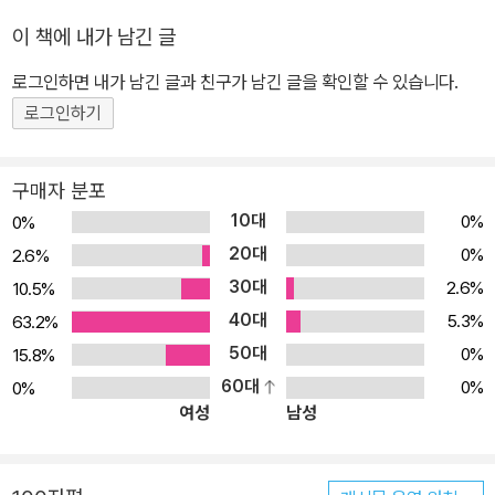
속에 다시 한번 확고하게 자리매김할 것이다. 우리가 잘 몰랐던 지구
이 책에 내가 남긴 글
온난화의 비밀 지글지글 끓고 있는 지구, 무슨 일이 일어난 걸까? 지
로그인하면 내가 남긴 글과 친구가 남긴 글을 확인할 수 있습니다.
구는 우리가 살아갈 수 있는 유일한 행성이다. 그런데 사람들은 이곳
로그인하기
을 쓰레기로 가득 채우는 데 여념이 없다. 지금 이 순간에도 세상은 계
속 쓰레기로 채워지고 있다. 이 책은 지구 온난화로 인한 기후 변화 현
상을 알기 쉽게 설명한다. 지구 온난화란 무엇이며, 기후는 왜 변하고
구매자 분포
있으며, 현재 나타난 기후 변화가 지구 환경에 미치는 영향이 무엇인
10대
0%
0%
지 등을 쉽고 지루하지 않게 설명한다. 지구 온난화로 인한 기후 변화
20대
0%
2.6%
는 전 세계 인류에게 직면한 과제이며, 노력하면 반드시 해결할 수 있
30대
2.6%
10.5%
는 문제이다. 이 책은 독자 스스로 지구 온난화의 심각성을 자각할 수
40대
5.3%
63.2%
있도록 할 뿐만 아니라 지구 환경을 지키는 방법은 물론 지속 가능한
50대
0%
15.8%
발전에 대한 고민을 하게 한다.
60대
0%
0%
여성
남성