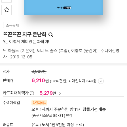
소득공제
뜨끈뜨끈 지구 온난화
앗, 이렇게 재미있는 과학이!
닉 아놀드
(지은이),
토니 드 솔스
(그림),
이충호
(옮긴이)
주니어김영
사
2019-12-05
정가
6,900원
6,210
판매가
원
(10% 할인) +
마일리지 340원
5,279
카드최대혜택가
원
수령예상일
양탄자배송
오후 1시까지 주문하면 밤 11시
잠들기전 배송
(중구 서소문로 89-31 )
변경
배송료
유료 (도서 1만5천원 이상 무료)