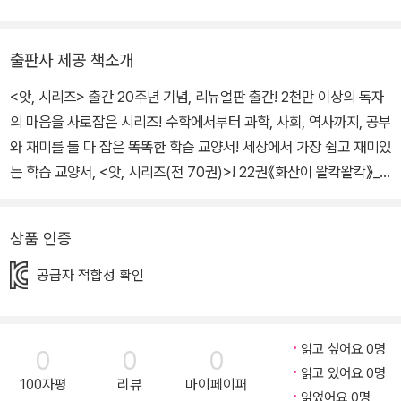
수군수군 2. 분수》 등이 있다.
출판사 제공 책소개
<앗, 시리즈> 출간 20주년 기념, 리뉴얼판 출간! 2천만 이상의 독자
의 마음을 사로잡은 시리즈! 수학에서부터 과학, 사회, 역사까지, 공부
와 재미를 둘 다 잡은 똑똑한 학습 교양서! 세상에서 가장 쉽고 재미있
는 학습 교양서, <앗, 시리즈(전 70권)>! 22권《화산이 왈칵왈칵》_
세상에서 가장 쉽고 재미있는 화산 이야기 2천만 부 넘게 판매된 국
민 교양서 <앗, 시리즈(전 70권)>! 1999년 3월,《수학이 수군수군》
상품 인증
《물리가 물렁물렁》《화학이 화끈화끈》의 3권의 책으로 출발한 이 시
리즈는 통통 튀는 제목과 참신한 내용으로 독자들 사이에서 자발적으
공급자 적합성 확인
로 입소문이 나 <앗, 시리즈>라는 시리즈명이 탄생했을 만큼, 서점가
와 교육계에 돌풍을 일으켰다. 짜임새 있고 풍부한 내용으로 어린이․
청소년뿐 아니라 성인 독자층까지 사로잡은 <앗, 시리즈>는 어린이
읽고 싶어요 0명
0
0
0
책으로는 드물게 ‘한국경제신문 도서부문 소비자 대상’에 선정되었
읽고 있어요 0명
100자평
리뷰
마이페이퍼
고, 이밖에도 주요 일간지, 잡지, 문화관광부, 서울시교육청의 추천도
읽었어요 0명