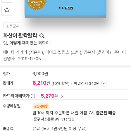
소득공제
화산이 왈칵왈칵
앗, 이렇게 재미있는 과학이!
애니타 개너리
(지은이),
마이크 필립스
(그림),
김은지
(옮긴이)
주니어
김영사
2019-12-05
정가
6,900원
6,210
판매가
원
(10% 할인) +
마일리지 340원
5,279
카드최대혜택가
원
수령예상일
양탄자배송
밤 10시까지 주문하면 내일 아침 7시
출근전 배송
(중구 서소문로 89-31 )
변경
배송료
유료 (도서 1만5천원 이상 무료)