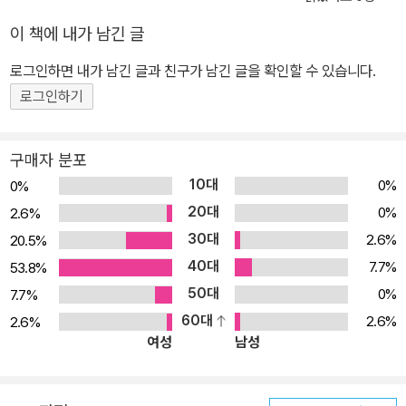
서 및 도서 부문 상을 휩쓸었으며, 서울에서만 60여 개 초중고에서
이 책에 내가 남긴 글
추천도서로 읽히며 ‘제2의 교과서’라 극찬받아 왔다. <앗, 시리즈>의
로그인하면 내가 남긴 글과 친구가 남긴 글을 확인할 수 있습니다.
가장 큰 특징은 ‘균형’에 있다. 학습서이면서도 유머와 농담 그리고 기
로그인하기
발한 에피소드가 가득해 페이지마다 웃으며 넘길 수 있는 책, 만화책
을 읽듯 부담 없이 웃다 보면 어느새 공부가 되는 책이다. 이런 <앗,
시리즈>만의 독특한 매력은 ‘교육(Education)’과 ‘오락(Entertain
구매자 분포
ment)’의 결합인 ‘에듀테인먼트(Edutainment)’라는 신조어를 만
10대
0%
0%
들어 내며, 20년 동안 교양학습 시장의 흐름을 이끌어 왔다. 영상 매
20대
0%
2.6%
체에 익숙하고 디지털 세계에 매료된 요즘 어린이들을 책의 세계로
30대
2.6%
20.5%
끌어내기 위해서도, 인터넷에서는 맛볼 수 없는 ‘교양과 오락적 상상
40대
7.7%
53.8%
력의 결합’ <앗, 시리즈>가 해답이다. 새롭게 70권으로 개편된 <앗,
50대
0%
7.7%
시리즈> 역시 공부하는 책이면서 즐기는 책으로 어린이 독자들 마음
60대
2.6%
2.6%
속에 다시 한번 확고하게 자리매김할 것이다. 화산에 대한 이모저모
여성
남성
를 재미나게 살펴보는 과학 교양서 땅속 깊은 곳에서 용솟음쳐 뚫고
올라오는, 비밀을 간직하고 있는 화산. 이 책은 화산의 발생 원인, 여
러 유형, 화산이 생기는 원인 등 화산에 대한 이모저모를 살펴본다. 무