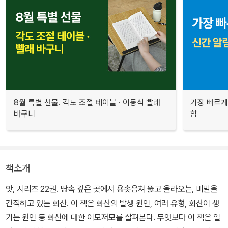
8월 특별 선물. 각도 조절 테이블 · 이동식 빨래
가장 빠르게
바구니
합
책소개
앗, 시리즈 22권. 땅속 깊은 곳에서 용솟음쳐 뚫고 올라오는, 비밀을
간직하고 있는 화산. 이 책은 화산의 발생 원인, 여러 유형, 화산이 생
기는 원인 등 화산에 대한 이모저모를 살펴본다. 무엇보다 이 책은 일