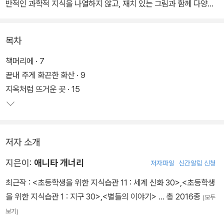
반적인 과학적 지식을 나열하지 않고, 재치 있는 그림과 함께 다양한
정보를 자연스럽게 이해할 수 있도록 구성했다. 특히 화산이 만들어
지는 과정과 그 이유를 통해 살아 숨 쉬는 지구의 생명력을 전하고 있
목차
다.
책머리에 · 7
끝내 주게 화끈한 화산 · 9
지옥처럼 뜨거운 곳 · 15
저자 소개
지은이:
애니타 개너리
저자파일
신간알림 신청
최근작 :
<초등학생을 위한 지식습관 11 : 세계 신화 30>
,
<초등학생
을 위한 지식습관 1 : 지구 30>
,
<별들의 이야기>
… 총 2016종
(모두
보기)