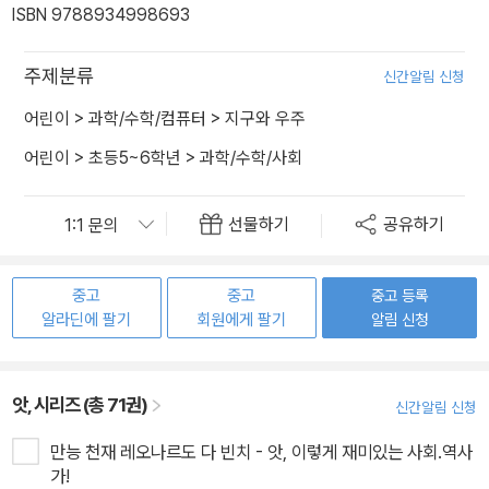
ISBN 9788934998693
주제분류
신간알림 신청
어린이
>
과학/수학/컴퓨터
>
지구와 우주
어린이
>
초등5~6학년
>
과학/수학/사회
선물하기
공유하기
중고
중고
중고 등록
알라딘에 팔기
회원에게 팔기
알림 신청
앗, 시리즈 (총 71권)
신간알림 신청
만능 천재 레오나르도 다 빈치 - 앗, 이렇게 재미있는 사회.역사
가!