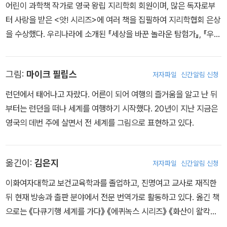
어린이 과학책 작가로 영국 왕립 지리학회 회원이며, 많은 독자로부
터 사랑을 받은 <앗! 시리즈>에 여러 책을 집필하여 지리학협회 은상
을 수상했다. 우리나라에 소개된 『세상을 바꾼 놀라운 탐험가』, 『우글
우글 열대우림』, 『지진이 우르쾅쾅』, 『오들오들 남극북극』, 『사막이
바싹바싹』 외에도 많은 책을 집필했다.
그림:
마이크 필립스
저자파일
신간알림 신청
런던에서 태어나고 자랐다. 어른이 되어 여행의 즐거움을 알고 난 뒤
부터는 런던을 떠나 세계를 여행하기 시작했다. 20년이 지난 지금은
영국의 데번 주에 살면서 전 세계를 그림으로 표현하고 있다.
옮긴이:
김은지
저자파일
신간알림 신청
이화여자대학교 보건교육학과를 졸업하고, 진명여고 교사로 재직한
뒤 현재 방송과 출판 분야에서 전문 번역가로 활동하고 있다. 옮긴 책
으로는 《다큐기행 세계를 가다》 《에퀴녹스 시리즈》 《화산이 왈칵왈
칵》 《꼬르륵 뱃속여행》 《수학이 자꾸 수군수군 1. 셈》 《수학이 자꾸