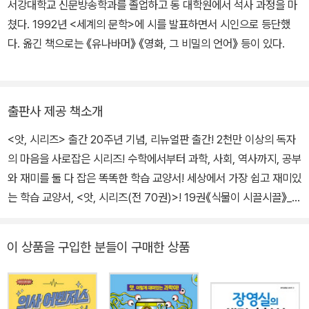
다. 닉 아놀드와 함께
시리즈로 영국왕립학회 주니어 과학도서상을 2
서강대학교 신문방송학과를 졸업하고 동 대학원에서 석사 과정을 마
회 수상했다.
쳤다. 1992년 <세계의 문학>에 시를 발표하면서 시인으로 등단했
다. 옮긴 책으로는 《유나바머》 《영화, 그 비밀의 언어》 등이 있다.
출판사 제공 책소개
<앗, 시리즈> 출간 20주년 기념, 리뉴얼판 출간! 2천만 이상의 독자
의 마음을 사로잡은 시리즈! 수학에서부터 과학, 사회, 역사까지, 공부
와 재미를 둘 다 잡은 똑똑한 학습 교양서! 세상에서 가장 쉽고 재미있
는 학습 교양서, <앗, 시리즈(전 70권)>! 19권《식물이 시끌시끌》_
세상에서 가장 쉽고 재미있는 식물 여행 2천만 부 넘게 판매된 국민
교양서 <앗, 시리즈(전 70권)>! 1999년 3월,《수학이 수군수군》《물
이 상품을 구입한 분들이 구매한 상품
리가 물렁물렁》《화학이 화끈화끈》의 3권의 책으로 출발한 이 시리즈
는 통통 튀는 제목과 참신한 내용으로 독자들 사이에서 자발적으로
입소문이 나 <앗, 시리즈>라는 시리즈명이 탄생했을 만큼, 서점가와