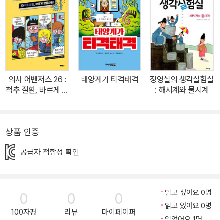
교육계에 돌풍을 일으켰다. 짜임새 있고 풍부한 내용으로 어린이?청
소년뿐 아니라 성인 독자층까지 사로잡은 <앗, 시리즈>는 어린이 책
으로는 드물게 ‘한국경제신문 도서부문 소비자 대상’에 선정되었고,
이밖에도 주요 일간지, 잡지, 문화관광부, 서울시교육청의 추천도서
및 도서 부문 상을 휩쓸었으며, 서울에서만 60여 개 초중고에서 추천
도서로 읽히며 ‘제2의 교과서’라 극찬받아 왔다. <앗, 시리즈>의 가
의사 어벤저스 26 :
태양계가 티격태격
장영실의 생각실험실
장 큰 특징은 ‘균형’에 있다. 학습서이면서도 유머와 농담 그리고 기발
척추 질환, 바르게 행
: 해시계와 물시계
한 에피소드가 가득해 페이지마다 웃으며 넘길 수 있는 책, 만화책을
동하라!
읽듯 부담 없이 웃다 보면 어느새 공부가 되는 책이다. 이런 <앗, 시리
즈>만의 독특한 매력은 ‘교육(Education)’과 ‘오락(Entertainmen
상품 인증
t)’의 결합인 ‘에듀테인먼트(Edutainment)’라는 신조어를 만들어
공급자 적합성 확인
내며, 20년 동안 교양학습 시장의 흐름을 이끌어 왔다. 영상 매체에
익숙하고 디지털 세계에 매료된 요즘 어린이들을 책의 세계로 끌어내
기 위해서도, 인터넷에서는 맛볼 수 없는 ‘교양과 오락적 상상력의 결
읽고 싶어요 0명
0
0
0
합’ <앗, 시리즈>가 해답이다. 새롭게 70권으로 개편된 <앗, 시리즈
읽고 있어요 0명
> 역시 공부하는 책이면서 즐기는 책으로 어린이 독자들 마음속에 다
100자평
리뷰
마이페이퍼
읽었어요 1명