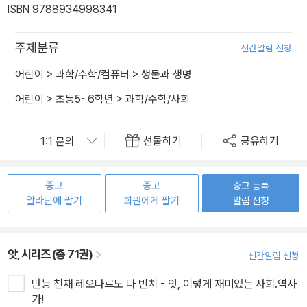
ISBN 9788934998341
주제분류
신간알림 신청
어린이
>
과학/수학/컴퓨터
>
생물과 생명
어린이
>
초등5~6학년
>
과학/수학/사회
선물하기
공유하기
중고
중고
중고 등록
알라딘에 팔기
회원에게 팔기
알림 신청
앗, 시리즈 (총 71권)
신간알림 신청
만능 천재 레오나르도 다 빈치 - 앗, 이렇게 재미있는 사회.역사
가!