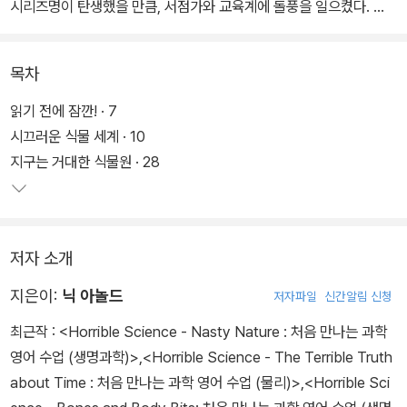
시리즈명이 탄생했을 만큼, 서점가와 교육계에 돌풍을 일으켰다.
짜임새 있고 풍부한 내용으로 어린이.청소년뿐 아니라 성인 독자층까
목차
지 사로잡은 <앗, 시리즈>는 어린이 책으로는 드물게 ‘한국경제신문
도서부문 소비자 대상’에 선정되었고, 이밖에도 주요 일간지, 잡지, 문
읽기 전에 잠깐! · 7
화관광부, 서울시교육청의 추천도서 및 도서 부문 상을 휩쓸었으며,
시끄러운 식물 세계 · 10
서울에서만 60여 개 초중고에서 추천도서로 읽히며 ‘제2의 교과
지구는 거대한 식물원 · 28
서’라 극찬받아 왔다.
<앗, 시리즈>의 가장 큰 특징은 ‘균형’에 있다. 학습서이면서도 유머
저자 소개
와 농담 그리고 기발한 에피소드가 가득해 페이지마다 웃으며 넘길
수 있는 책, 만화책을 읽듯 부담 없이 웃다 보면 어느새 공부가 되는
지은이:
닉 아놀드
저자파일
신간알림 신청
책이다. 이런 <앗, 시리즈>만의 독특한 매력은 ‘교육(Education)’과
최근작 :
<Horrible Science - Nasty Nature : 처음 만나는 과학
‘오락(Entertainment)’의 결합인 ‘에듀테인먼트(Edutainment)’라
영어 수업 (생명과학)>
,
<Horrible Science - The Terrible Truth
는 신조어를 만들어 내며, 20년 동안 교양학습 시장의 흐름을 이끌어
about Time : 처음 만나는 과학 영어 수업 (물리)>
,
<Horrible Sci
왔다.