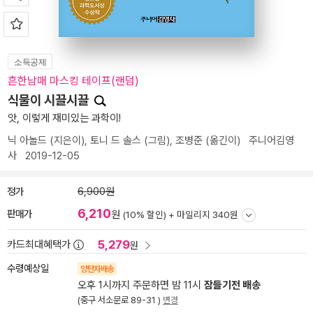
소득공제
흔한남매 마스킹 테이프(랜덤)
식물이 시끌시끌
앗, 이렇게 재미있는 과학이!
닉 아놀드
(지은이),
토니 드 솔스
(그림),
조병준
(옮긴이)
주니어김영
사
2019-12-05
정가
6,900원
6,210
판매가
원
(10% 할인) +
마일리지 340원
5,279
카드최대혜택가
원
수령예상일
양탄자배송
오후 1시까지 주문하면 밤 11시
잠들기전 배송
(중구 서소문로 89-31 )
변경