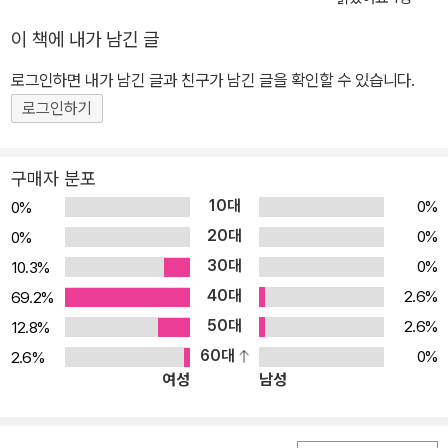
시 한번 확고하게 자리매김할 것이다. 신비로운 식물의 세계를 소개
한 과학 교양서 겉으로는 나약하게만 보이지만 식물처럼 강인하고 그
이 책에 내가 남긴 글
리고 그보다 소중한 존재도 없다. 식물은 광합성을 통해 산소를 만들
로그인하면 내가 남긴 글과 친구가 남긴 글을 확인할 수 있습니다.
어 내고, 우리는 그 산소를 들이마시고 있다. 이 책은 식물의 구조, 작
로그인하기
용, 기능과 분류 등 기본 원리는 물론 위대한 식물학자들의 일화와 희
귀식물에 대한 이야기를 쉽고 재미있게 설명한다. 재치 있는 그림은
식물에 대해 더 재미있게 이해할 수 있게 도와준다. 이 책을 읽고 나면
구매자 분포
식물의 진짜 모습을 만날 수 있을 것이다.
10대
0%
0%
20대
0%
0%
30대
0%
10.3%
40대
2.6%
69.2%
50대
2.6%
12.8%
60대
0%
2.6%
여성
남성