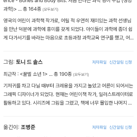
ence - Bones and Body Bits: 처음 만나는 과학 영어 수업 (생명
과학)>
… 총 164종
(모두보기)
영상 매체에 익숙하고 디지털 세계에 매료된 요즘 어린이들을 책의
세계로 끌어내기 위해서도, 인터넷에서는 맛볼 수 없는 ‘교양과 오락
영국의 어린이 과학책 작가로, 어릴 적 우연히 재미있는 과학 선생님
적 상상력의 결합’ <앗, 시리즈>가 해답이다. 새롭게 70권으로 개편
을 만난 덕분에 과학에 흥미를 갖게 되었다. 아이들이 과학에 좀더 쉽
된 <앗, 시리즈> 역시 공부하는 책이면서 즐기는 책으로 어린이 독자
게 다가서기를 바라는 마음으로 초등과정 과학교육 연구를 했고, 어
들 마음속에 다시 한번 확고하게 자리매김할 것이다.
린이를 위한 과학책 <Horrible Sciecne> 시리즈를 썼다. 자신의 책
을 읽은 아이들 가운데 노벨상 수상자가 나오게 될 날을 기다리고 있
그림:
토니 드 솔스
저자파일
신간알림 신청
다. 취미는 피자 먹기, 자전거 타기, 아재 개그 만들기 등이다. 아직 세
가지를 동시에 시도해 본 적은 없다. 생생한 과학 지식과 유머가 가득
최근작 :
<꿀벌 소년 1>
… 총 190종
(모두보기)
한 <Horrible Science> 시리즈로 영국왕립학회 주니어 과학도서상
기저귀를 차고 다닐 때부터 크레용을 가지고 놀았고 어른이 되어서는
을 2회나 수상했다.
그래픽 디자이너가 되었다. 현재는 어린이책 작가, 일러스트레이터로
활동하고 있다.
시리즈에 그림을 그렸고, 책에 너무 몰입한 나머지 낙
하산이 펴지지 않으면 어떤 일이 일어나는지 알아보는 실험에 직접
참여했다. 다행히 크게 다치지는 않았다. 그림을 그리지 않을 때는 스
옮긴이:
조병준
저자파일
신간알림 신청
쿼시를 하거나 시를 쓴다. 아직 스쿼시에 대한 시는 한 편도 쓰지 않았