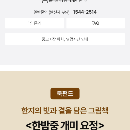
(주)알라딘커뮤니케이션
1544-2514
일반문의 (발신자 부담)
1:1 문의
FAQ
중고매장 위치, 영업시간 안내