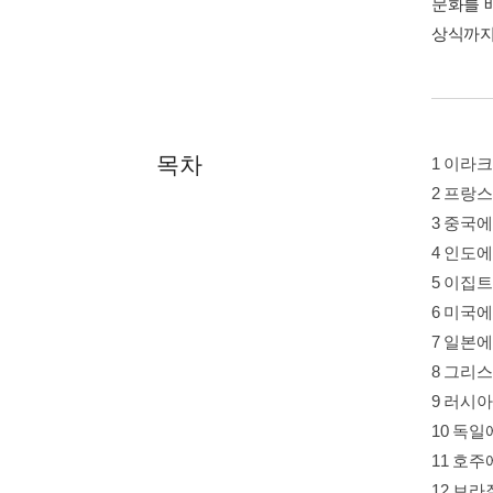
문화를 
상식까지
목차
1 이라
2 프랑
3 중국
4 인도
5 이집
6 미국
7 일본
8 그리
9 러시
10 독
11 호
12 브