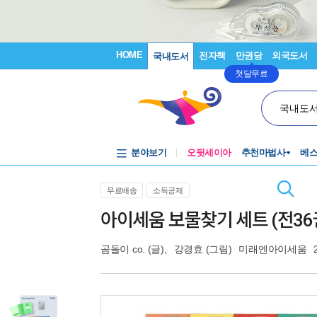
HOME
전자책
만권당
외국도서
국내도서
첫달무료
국내도
분야보기
오뒷세이아
추천마법사
베
무료배송
소득공제
아이세움 보물찾기 세트 (전36
곰돌이 co.
(글),
강경효
(그림)
미래엔아이세움