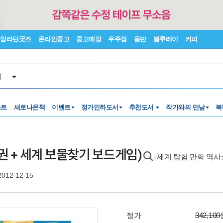
알라딘굿즈
온라인중고
중고매장
우주점
음반
블루레이
커피
서
스트
새로나온책
이벤트
정가인하도서
추천도서
작가와의 만남
북
권 + 세계 보물찾기 보드게임)
세계 탐험 만화 역
|
2012-12-15
정가
342,10