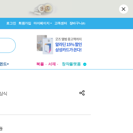
로그인
회원가입
마이페이지
고객센터
장바구니
(0)
투비컨티뉴드
펀드
북플
서재
창작플랫폼
투비컨티뉴드
사상식
0원