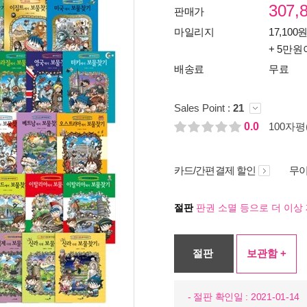
307,
판매가
마일리지
17,100원
+ 5만원
배송료
무료
Sales Point :
21
0.0
100자평(
카드/간편결제 할인
무이
절판
판권 소멸 등으로 더 이상 
절판
보관함 +
- 절판 확인일 : 2021-01-14