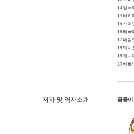
13 영
14 터
15 스
16 태
17 네
18 멕
19 캐
20 베
저자 및 역자소개
곰돌이 