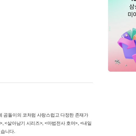
에게 곰돌이의 코처럼 사랑스럽고 다정한 존재가
, <살아남기 시리즈>, <마법전사 호머>, <내일
였습니다.