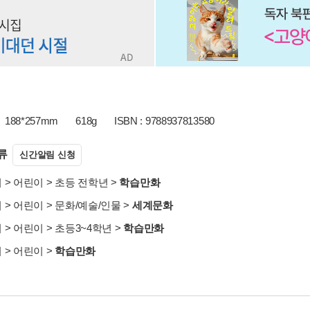
188*257mm
618g
ISBN : 9788937813580
류
신간알림 신청
서
>
어린이
>
초등 전학년
>
학습만화
서
>
어린이
>
문화/예술/인물
>
세계문화
서
>
어린이
>
초등3~4학년
>
학습만화
서
>
어린이
>
학습만화