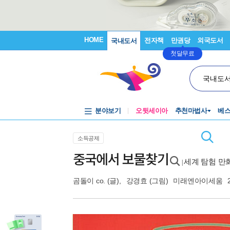
HOME
전자책
만권당
외국도서
국내도서
첫달무료
국내도
분야보기
오뒷세이아
추천마법사
베
소득공제
중국에서 보물찾기
세계 탐험 만
|
곰돌이 co.
(글),
강경효
(그림)
미래엔아이세움