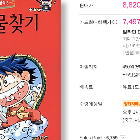
8,82
판매가
7,49
카드최대혜택가
알라딘 
최대 1만
시) / 
1만원 
마일리지
490원(5
+ 5만원
배송료
유료 (도
수령예상일
양탄자배
오후 1
(중구 서
Sales Point :
6,759