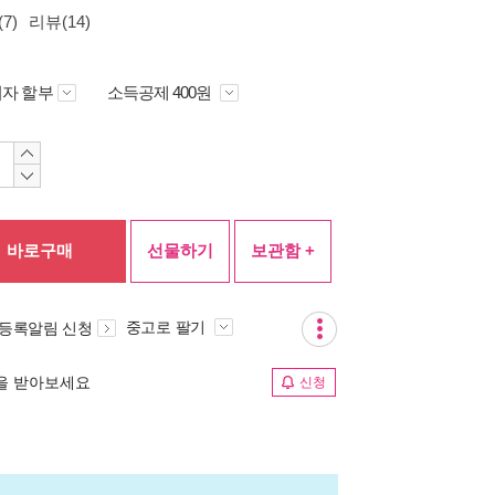
7)
리뷰(14)
자 할부
소득공제 400원
바로구매
선물하기
보관함 +
중고로 팔기
 등록알림 신청
림을 받아보세요
신청