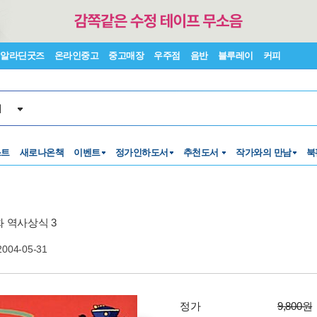
알라딘굿즈
온라인중고
중고매장
우주점
음반
블루레이
커피
서
스트
새로나온책
이벤트
정가인하도서
추천도서
작가와의 만남
북
화 역사상식 3
2004-05-31
정가
9,800원