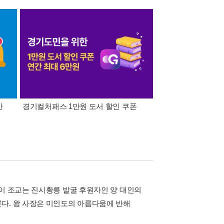
간
경기컬처패스 1만원 도서 할인 쿠폰
삼성카드가 쏜다! 알라
 이 조교는 진시황릉 발굴 후원자인 양 대인의
다. 왕 사장은 미인도의 아름다움에 반해