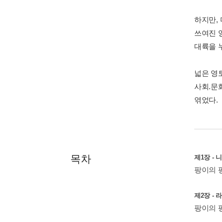
하지만,
쓰여진 
대륙을 
넓은 영
사회.문
엮었다.
목차
제1장 - 
팡이의 팡
제2장 - 
팡이의 팡