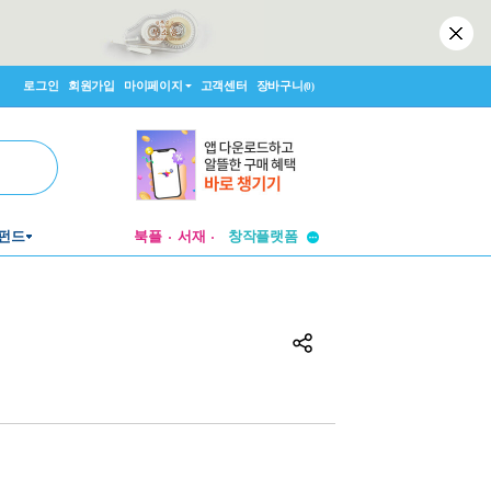
로그인
회원가입
마이페이지
고객센터
장바구니
(0)
투비컨티뉴드
창작플랫폼
펀드
북플
서재
투비컨티뉴드