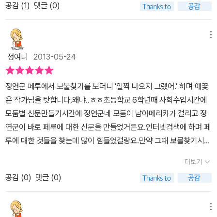
공감 (
1
)
댓글 (0)
거 같아요.자~! 우리 모두 페루로 함께 떠나볼까요?^^ 페루의 공식
리석다라고 할 수 없지 않을까 하는 생각이 들었다. 그로 인해 나라
명칭은 페루 공화국으로,남아메리카에서 세 번째로 넓은 나라입니다.
가 멸망하고, 그들이 세웠던 찬란한 유산이 세계 각국으로 뿔뿔이 흩
총 면적은 한국의 열세 배인 크기로 원주민과 메스티소, 백인 등으로
어지는 아픔을 겪을지라도. 우리도 같은 피해를 당했기에 그들이 느
메뉴
구성된 다인종 국가랍니다.페루의 국기는 빨간색과 흰색이 세로로 배
끼는 억울함을 충분히 느낄 수 있다. 누구보다도 자신들의 전통과 문
정여니
2013-05-24
치되어 있는데요,스페인과의 독립 전쟁 시 흰 가슴과 붉은 날개를 가
화를 사랑하고, 지키려는 노력이 강한 이들이기에 이러한 유물의 약
진 새가 날아올랐는데이것에서 국기의 색과 모양이 유래되었다고 합
탈은 살점이 떨어져나간 것 같은 고통으로 느껴질 것이다. 유물들은
정연군 페루에서 보물찾기를 보더니 '일찍 나오지 그랬어.' 하며 애꿎
니다.민간기에는 문장이 없고 정부기에는 흰 띠 중앙에 문장이 새겨
제자리에 있을 때 더욱 빛을 발할 것이고 그 의미가 더욱 살아날 수 있
은 작가님을 탓합니다.왜냐..ㅎㅎ초등학교 6학년때 사회수업시간에
져 있네요. 페루는 다양한 문화유산과 더불어 음식도 특별한 것들이
을 것이다. 그러한 진정한 가치가 느껴질 수 있는 날이 어서 빨리 오길
모둠별 신문만들기시간에 정연군네 모둠이 남아메리카가 걸리고 정
많은데요,어떤 나라를 여행해보려면 그 나라의 음식도 매우 중요하다
함께 기원해본다. 낯선 나라였던 만큼 페루의 음식 문화도 낯설기만
연군이 바로 페루에 대한 신문을 만들었거든요.인터넷검색에 하며 페
고,음식만으로도 그 나라를 이해하는데 도움이 된다고도 하더라구요.
하다. 백두산보다도 더 높은 곳에 위치한 도시이기에 외부인은 고산
루에 대한 것들을 찾는데 많이 힘들었걸랑요.만약 그때 보물찾기시리
1천 5백 종이 넘는 감자가 자생하고 있는 페루는 거의 모든 음식에 감
병에 시달릴 수밖에 없다고 하는데, 이를 다스리는 특효약이 있다는
즈에 페루편이 나왔다면 더 멋지게 만들었을 것 같다면서 아쉽다고
자를 곁들여 먹고요일교차가 큰 고산지대에서는 밤에 감자를 얼리고
것이 신기하다. 그 외에도 수 백 년을 보관할 수 있다는 냉동 건조 감
더보기
합니다. 페루에서 보물찾기는 페루에서 윌리엄박사가 코야조교와 키
낮에 녹이는 과정을 수십 번 반복하여, '추뇨'라는 동결 건조 감자를
자 '추뇨'나 쿠스코 대성당에 그려진 <최후의 만찬>에도 등장한다는
공감 (
0
)
댓글 (0)
푸를 해독하고 지구본박사에게 도움을 청하면서 시작해요.팡이일행
만든대요.추뇨는 요리하면 청국장과 비슷한 냄새가 나고, 맛은 일반
페루의 대표 전통 음식 '꾸이'도 어떤 맛일까 그 맛이 궁금하기만 하
이 페루에 도착하니 키푸가 사라지고 해독한 암호로 엘도라도를 찾아
감자보다 쫄깃해요. 마누곡립공원은 페루의 국립공원인데요,안데스
다.
출발~! 와~ 황금의 땅 엘도라도.과연 찾을 수 있을까요?페루에서 보
메뉴
산맥의 동쪽에 위치한 정글지대입니다.세계에서 가장 다양한 생물종