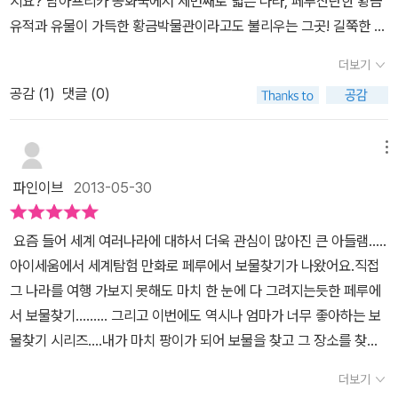
지요? 남아프리카 공화국에서 세번째로 넓은 나라, 페루찬란한 황금
타고 행진을 하는 축제가 열려요. 마추픽추는 콘도르라는 모양으
이 책
[페루에서 보물찾기] 역시 예외가 아니었다. 페루는 과거 고도
유적과 유물이 가득한 황금박물관이라고도 불리우는 그곳! 길쭉한 페
로 되어 있고 아름답고 신비로운 유적지로 시간을 잃어버린 공중도시
로 번성했던 고대 문명의 모습이 곳곳에 살아있는 신비로운 느낌이
루지도만 머릿속에 남아 있지...그 외의 사실들은 모두 지워져버린 내
로 불리고 있어요. 마추픽추는 문명과 자연이 함께 잘 보존되어 있는
더보기
강한 나라이다. 그러한 낯설면서도 신비스러운 그들의 모습과 유적들
머릿속 ㅠㅠ 아이와 함께 읽으면서오!! 미국보다 더 멀리 22시간이나
복합유산으로 지정되었고 태양의 신전, 인티우아타나, 왕녀의 궁전,
을 상징적인 만화로 먼저 접하고, 영상으로 보니 그 무늬 하나하나가
공감 (
1
)
댓글 (0)
걸리는 곳이었구나..하며페루의 역사보다는 현실적인 것에만 더 눈에
지하감옥의 다양한종류의 건물이 있어요. 마추픽추의 유적지를 살펴
다 눈에 들어온다. 서로 알고 있는 것을 발견하는 즐거운 기쁨, 그림
들어왔었던 나인데.. 페루의 나라에 대해 점점 궁금해지고,더욱 알아
보면 잉카인들의 뛰어난 토목기술, 건축술에감탄할 정도라고 하네요.
을 보면서 상상했던 것을 화면을 통해 보면서 확인하는 즐거움이 있
가고 싶은 마음이 생기는 이유는 뭘까? ^^+ 수많은 황금이 묻혀있다
메뉴
가파른 산을 깍아 만든 계단식 경작지를 빼놓을 수 없는데건축물이
어 더욱 재미있다. 페루라는 나라에 대해서는 아는 것이 거의 없었
는 전설의 도시, 엘도라도에 관한 문자를 해독함으로시작되는 페루에
세워진 지역을 중심으로 사방으로 만들어 놓은 경작지 그 자체만으로
파인이브
2013-05-30
기에 읽으면서 새록새록 새롭게 알게 되는 것이 대부분이었다. 세계
서의 흥미진진한 추격전... 과연 황금의 도시 엘도라도를 찾을 수 있으
도 뛰어난세계 문화 유산이라고 할 수 있다고 합니다. 세계유산은 탁
최고의 축조 기술과 미스터리한 나스카 문양 등 그들이 아주 오래 전
며페루의 보물들을 지킬 수 있을지....손에서 놓치않고 읽었던 책... 잉
월한 보편적 가치를 갖고 있는 부동산 유산을 대상으로 탁월한 가치
요즘 들어 세계 여러나라에 대하서 더욱 관심이 많아진 큰 아들램.....
에 이루어낸 것들을 현대 기술은 아직도 재현해 낼 수 없다고 하니 그
카의 잃어버린 도시, 마추픽추 직접 보고싶다고,페루 보물찾으러 비
를 가지고있어야 등재할 수 있다고 합니다. 유산의 가치를 충분히 보
아이세움에서 세계탐험 만화로 페루에서 보물찾기가 나왔어요.직접
들의 지혜에 새삼 놀랍고 감탄하지 않을 수 없다. 그런가 하면 그렇
행기 타고가자고 하네요
여줄 수 있는 충분한 제반요소를 보유하고 있어야 가능한 것이지요.
그 나라를 여행 가보지 못해도 마치 한 눈에 다 그려지는듯한 페루에
게 화려한 문명을 가졌던 그들이 200명도 채 되지 않았던 스페인 군
세계유산으로 지정된 만큼 문명과 자연이 함께 잘 보존되어 있는 페
서 보물찾기......... 그리고 이번에도 역시나 엄마가 너무 좋아하는 보
대에 무너진 것에 대해서 이기지 못한 것이 아니라 생각이 달랐기 때
루의 소중한 유적지를 오래도록 감상 할 수 있었으면 좋겠다는 생각
물찾기 시리즈....내가 마치 팡이가 되어 보물을 찾고 그 장소를 찾아
문이라는 질 수밖에 없었다고 하는 부분에서는 많은 생각을 하게 했
이 들었어요.
가고...너무 감정 이입이 많이 됨....ㅎㅎㅎ이 책 하나로 페루의 다양한
다. 여러 가지 원인도 있었지만 그들이 지키고자 했던 숭고한 신념이
더보기
문화유산과 신비로운 보물들을 만날 수 있어서 좋은 기회가 되었던
자신들의 이익만을 생각하는 스페인에 이용되었다고 해서 그들을 어