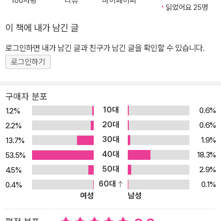
100자평
리뷰
마이페이퍼
픽추와 나스카, 키푸 등 아직도 비밀이 풀리지 않은 고대의 유적들로
읽었어요 25명
가득한 신비의 나라! 태양신을 숭배하여 황금으로 태양신전을 치장하
이 책에 내가 남긴 글
고, 거대한 돌을 한 치의 오차도 없이 쌓아 건물을 건축하고, 깊은 산
로그인하면 내가 남긴 글과 친구가 남긴 글을 확인할 수 있습니다.
속에 계단식 밭을 일구고 전국에 돌길을 만드는 등 뛰어난 문명을 이
룬 그들의 역사는 누구나 한 번쯤 흥미를 느끼는 것이지요. 하지만 페
로그인하기
루에는 잉카 유적만 있는 게 아닙니다. 남미의 알프스인 안데스 고원,
세계에서 가장 높은 곳에 위치한 호수인 티티카카, 아름다운 오아시
구매자 분포
스를 간직한 사막, 국토의 절반 이상을 차지하고 있는 아마존 강과 밀
10대
0.6%
1.2%
림 등 변화무쌍한 기후와 자연환경이 페루의 또 다른 매력이자 자랑
20대
0.6%
2.2%
입니다. 뿐만 아니라 다양한 축제가 전국 각지에서 벌어지는 흥겨운
30대
1.9%
13.7%
축제의 나라이며, 백인과 메스티소, 원주민, 흑인, 동양인 등 다양한
40대
18.3%
53.5%
인종들이 함께 어울려 사는 나라입니다. 또한 스페인어와 케추아어,
50대
2.9%
4.5%
아이마라어 등 세 개의 공용어를 사용하고, 이질적인 문화가 고루 섞
60대
0.1%
0.4%
여 있는 다이나믹한 나라이기도 합니다. 신비로운 고대 문명과 아름
여성
남성
다운 자연환경, 다양한 문화가 어우러진 페루로 보물찾기 여행을 함
께 떠나 보아요! 보물을 찾으며 세계 역사와 문화를 함께 배운다! '세