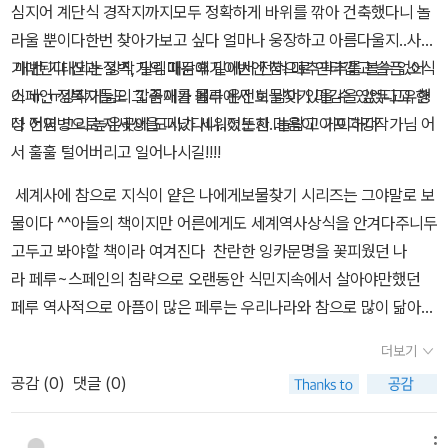
심지어 계단식 경작지까지모두 정확하게 바위를 깎아 건축했다니 놀
라울 뿐이다한번 찾아가보고 싶다 얼마나 웅장하고 아름다울지..사뭇
기대된다 산과 절벽, 밀림때문에 밑에서 전혀 마추픽추를 볼수 없어
매번 기대되는 강작가의 마감후기이번엔 참으로 안타깝고 슬픈 소식
스페인 정복자들도 그 존재를 몰라 온전히 남아 있을 수 있었다고 한
이 ㅠ.ㅠ강작가님의 깗꼵이가 페루에서 보물찾기 마감을 앞두고유형
다 어찌 그리 높은곳에 도시가 세워졌는지..놀랍고 기이하다
성 전염병으로 저세상을 떠났다니..이또한 마음이 아프다강작가님 어
서 훌훌 털어버리고 일어나시길!!!!
세계사에 참으로 지식이 얕은 나에게보물찾기 시리즈는 그야말로 보
물이다 ^^아들의 책이지만 어른에게도 세계역사상식을 안겨다주니두
고두고 봐야할 책이라 여겨진다 찬란한 잉카문명을 꽃피웠던 나
라 페루~스페인의 침략으로 오랜동안 식민지속에서 살아야만했던
페루 역사적으로 아픔이 많은 페루는 우리나라와 참으로 많이 닮아
있는거 같아 책을 덮고 나서도 마음이 아프다
더보기
공감 (
0
)
댓글 (0)
메뉴