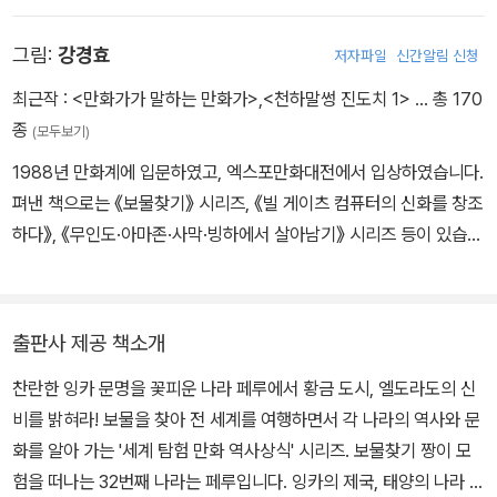
서는 해석한 문장 외에 달리 아는 바가 없다는 말을 전합니다. 하는 수
다.
없이 자매의 집을 나와 쿠스코 시내를 돌아보던 팡이의 눈에 익숙한
그림:
강경효
저자파일
신간알림 신청
뒷모습이 들어옵니다. 바로 보물 사냥꾼 봉팔이! 게다가 봉팔이가 으
슥한 시장 골목에서 코야 조교와 만나는 것을 목격하는데……!
최근작 :
<만화가가 말하는 만화가>
,
<천하말썽 진도치 1>
… 총 170
보물 사냥꾼 봉팔이와 고고학과 조교 코야가 은밀하게 만난 이유는
종
(모두보기)
무엇일까요? 키푸의 암호가 말하는 황금 도시 엘도라도는 정말로 존
1988년 만화계에 입문하였고, 엑스포만화대전에서 입상하였습니다.
재할까요? 과연 팡이는 키푸의 암호를 풀고 페루의 보물을 찾아낼 수
펴낸 책으로는 《보물찾기》 시리즈, 《빌 게이츠 컴퓨터의 신화를 창조
있을까요?
하다》, 《무인도·아마존·사막·빙하에서 살아남기》 시리즈 등이 있습니
다. 《빙하에서 살아남기》로 2002년 대한민국 출판만화대상을 수상
하였습니다.
출판사 제공 책소개
찬란한 잉카 문명을 꽃피운 나라 페루에서 황금 도시, 엘도라도의 신
비를 밝혀라! 보물을 찾아 전 세계를 여행하면서 각 나라의 역사와 문
화를 알아 가는 '세계 탐험 만화 역사상식' 시리즈. 보물찾기 짱이 모
험을 떠나는 32번째 나라는 페루입니다. 잉카의 제국, 태양의 나라 페