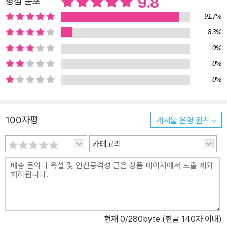
9.8
평점 분포
계 탐험 만화 역사상식' 시리즈는 가상의 숨겨진 보물을 찾는 주인공
91.7%
들의 세계 여행과 모험을 만화로 엮어 그 나라의 역사와 문화를 배울
8.3%
수 있도록 하는 학습만화입니다. 세계 여러 나라의 다양한 문화와 역
0%
사를 단순히 나열하는 것이 아니라 신 나는 모험과 역사적 사건이 자
연스럽게 어울리도록 구성하여 학습 효과를 높인다는 취지에서 기획
0%
되었습니다. 만화로 구성되어 있기 때문에 고대 문명에서부터 최근의
0%
정치 경향까지 폭넓은 역사 상식과 다양한 문화 상식까지 즐겁게 배
울 수 있습니다.
100자평
게시물 운영 원칙
카테고리
현재
0
/280byte (한글 140자 이내)