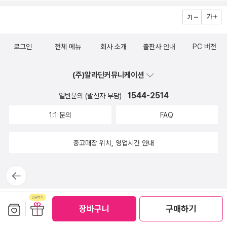
할 필요도 없다. 이 책 보고 한문 익히는 게 한두명이라야 말이지. 그
냥 마법천자문만 있는게 아니라 단어마법편도 나와서 둘다 사줘야 하
는 부담이 백배지만..ㅎ 마법천자문은 26권까지, 단어마법편은 13편
로그인
전체 메뉴
회사 소개
출판사 안내
PC 버전
까지 나온 걸로 확인. 2. Why 시리즈 Why 시리즈는 워낙 종류 자
체가 많다. 일단 그냥 Why 시리즈만 보더라도 다밤면의 지식을 넓힐
(주)알라딘커뮤니케이션
수 있는 주제들이 그득이다. 최근 것은 <한국사 우정과 경쟁>이나 <
해부학> 등이 되겠고. 인문고전학습만화라는 것으로도 나온다.
1544-2514
일반문의 (발신자 부담)
주로 유명한 철학자들이나 고승들의 책이나 사상들을 정리해놓은 것
1:1 문의
FAQ
이다. 플라톤이니 일연이니, 홉스 리바이어던 (이 사람은 나도 생소하
니..ㅜ)이니 하는 사람들의 철학적인 내용들을 잘 정리해두었다.
중고매장 위치, 영업시간 안내
한국사 시리즈도 있다. 왕비 이야기, 신화와 전설 이야기 뭐..기타등
등.. 주로 한국사에서 주제를 잡아서 그에 대한 얘기들을 쭈욱 나열한
뒤로가
기
형식이다. 영웅 이야기나 역사를 바꾼 사건 이야기나 다양하다.
요즘엔 세계사도 나온다. 중국과 인도는 조카에게도 사주었는데, 중
보관함담기
선물하기
국편을 읽더니, 중국돈 얘기가 나오니까 위안화를 대뜸 이야기해서
장바구니
구매하기
깜짝 놀랐다. 어떻게 알았냐고 했더니 책에서 봤다고..ㅎ 내가 보고 챙