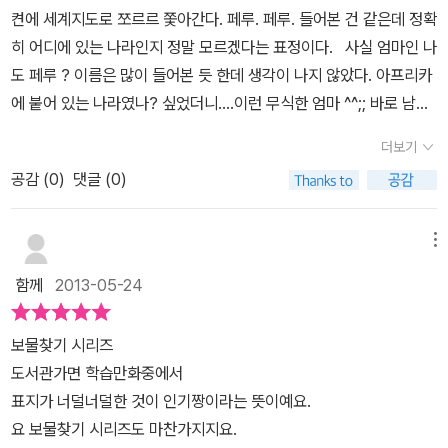
아마루2세로 나온 건 잉카의 마지막 황제 투팍 아마루의 후손임을 자
먼저 우리 문화재에 대해 정확히 알고 있어야한다는 생각이 듭니
켠에 세계지도로 쪼르르 쫓아간다. 페루. 페루. 들어본 건 같은데 정확
과 함께 남미의 3대 축제에요.매년 6월24일에 진행되며, 축제를 보
처하고투팍 아마루 2세로 개명한 것이구요. 잉카인들이 스페인군
다. 페루에서 보물찾기를 통해 페루에 대해 안 것 뿐 아니라 오히려 우
히 어디에 있는 나라인지 정말 모르겠다는 표정이다. 사실 엄마인 나
기 위해 페루의 수많은 원주민과 전 세계의 관광객들이 몰려듭니
을 피해 도망친 마지막 도시라는 마추픽추~세계 7대 불가사의 중 하
리 문화에 대해 더 잘 알아야겠다는 생각을 하게 되네요.우리 것은 당
도 페루 ? 이름은 많이 들어본 듯 한데 생각이 나지 않았다. 아프리카
다. 태양 사원에 해가 떠오르면 순수한 혈통의 원주민 중에서 뽑힌 황
나인 잉카의 잃어버린 도시지요. 산과 절벽, 밀림 때문에 밑에서 전혀
연히 우리가 지키자!
에 붙어 있는 나라였나? 싶었더니....이런 무식한 엄마 ^^;; 바로 남아
제와 여왕, 성녀들이쿠스코 동쪽에 있는 요새인 삭사이와망으로 행
마추픽추를 볼 수가 없고 공중에서만 확인할 수 있다고 하니스페인
메리카에서 세번째로 넓은 나라란다. 브라질,칠레는 보였어도 그 근
진을 한다네요.태양신에게 제물을 바치며 한 해 농사가 잘 되길 기원
정복자들이 발견못할 만 하네요. 사이먼 앤 가펑클 얘기에 급 공감
더보기
처 페루를 모르고 있었네.한국 반대편에 있는 나라라고 하니 멀긴 멀
하는 축제로 각 부족들은 전통의상을 입고 행진하고, 원주민들이 만
대가 형성되면서 빠져들기 시작한 페루에서 보물찾기 각 장과 장
공감 (
0
)
댓글 (0)
다. 이 곳 페루로 보물찾기를 하러 떠나는 팡이의 일행을 쫓는 재미에
들어 온 전통음식축제도 펼쳐집니다. 나스카문양! 사막에 그려진 거
사이에 있는 세계 탐험 역사상식 이야기를 먼저 읽어보는 것도페루에
가슴이 설레는 이유는 뭘까?아무래도 페루라는 나라에 대한 정보가
대한 지상화!1939년 페루 정부의 의뢰로 항공 조사를 하던 미국의 고
대해 알 수 있는 좋은 방법 같아요.페루에 관한 백과사전이라고나 할
전혀 없기에 더욱 그러한가보다. 그런데 여기 페루가 안데스 고원에
고학자 폴 고삭이 발견했고사람, 동물, 곤충같이 그림이 70여개,사다
메뉴
까? 페루의 역사 상식에 대해 알았다면 곧장 페루로 고고~이렇게
자리 잡고 있다고 하는데 어느 정도의 높이인가 했더니만 잃어버린
리꼴, 소용돌이, 직선, 삼각형, 곡선 등의 기하학 무늬가 수백 개 이상
역사상식을 알고 가니 페루에서 보물찾기의 이야기 전개가 더 흥미롭
함께
2013-05-24
도시 마추픽추는 해발 2400m 잉카제국의 수도였던 쿠스코는 해발
그려져 있어요. 이 그림들이 열기구나 수학적 확장법이나 외계인의
더라구요. 잉카 제국에서 사용했다는 일종의 문자에 해당하는 키
3400m라고 하니 높긴 엄청 높다. 지구본 교수와 은주조교가 고산
작품 등이다 등 여러가지 주장이 있지만 아직 확실한 건 없어요.텔레
푸... 끈 색깔과 길이, 매듭 모양과 위치로 1,500개의 정보를 전달할
보물찾기 시리즈
병으로 고생할 만하다. 그런데 어찌 팡이는 멀쩡한거지? 미스터리
비젼에서 나스카문양 나오는 거 몇 번 봤었는데 정말 미스테리한 일
수 있다니놀랍기도 하지만 그걸 다 어찌 기억할런지.... 우리 한글에
도서관가면 학습만화중에서
에 싸인 고대 문자 키푸가 발견되지만 하나의 문장을 해석한 뒤 사라
들이 아닐 수 없다구...과연 누가 나스카문양을 그렸을까요?^^ 텔레
대해 고마움을 다시 한번 느낄 수 있었던 대목이네요. 1천 5백년
표지가 너덜너덜한 것이 인기짱이라는 뜻이예요.
져버렸기에 팡이의 일행은 이를 쫓아 보물찾기에 나서는데 ~ 과연
비젼에서는 여러번 보아왔지만, 우리나라의 소중한 문화유산이 일본
전 나스카 평원 위에 그려진 거대한 지상화 나스카 문양~그림이 너무
요 보물찾기 시리즈도 마찬가지지요.
황금의 도시는 찾을 수 있는 걸까? 사막에 그려진 거대한 지상화 나
과 영국, 프랑스 등에게 많이 빼았겼죠..ㅠ.ㅠ문화재 보호 및 반환을