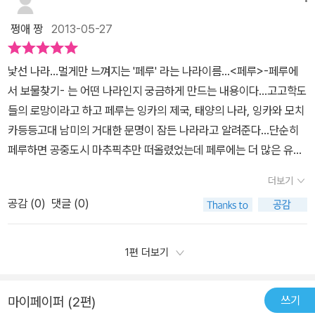
쩡애 짱
2013-05-27
낯선 나라...멀게만 느껴지는 '페루' 라는 나라이름...<페루>-페루에
서 보물찾기- 는 어떤 나라인지 궁금하게 만드는 내용이다...고고학도
들의 로망이라고 하고 페루는 잉카의 제국, 태양의 나라, 잉카와 모치
카등등고대 남미의 거대한 문명이 잠든 나라라고 알려준다...단순히
페루하면 공중도시 마추픽추만 떠올렸었는데 페루에는 더 많은 유물
들이 있다는 걸 알게됐다...나도 모르는게 많아서 재훈이 재민이와 같
더보기
이 읽으면서 같이 공부했다...^^ 메인 표지...지팡이, 코야, 사야까지
공감 (
0
)
댓글 (0)
주인공들이 보인다... 페루에 대한 많은 정보를 차례로 나눠 알려준
다... 주인공들... 페루의 국기, 한국과의 관계등...알아두면 유용한
것들이 정리되어 있다... 새롭게 알게된 것 중에 기억에 남는 장면이
1편 더보기
있다...쿠스코 대성당에 그려진 마르코스 사파타의 <최후의 만찬>에
나온 음식이 바로 페루의 존통 음식이 <꾸이>라는 거... 열심히 읽
쓰기
마이페이퍼 (2편)
고 있는 재훈이...재민이는 아직 글을 몰라서 재훈이가 알려주기도 했