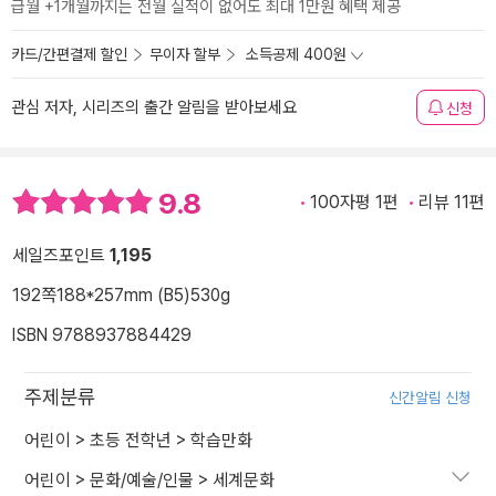
급월 +1개월까지는 전월 실적이 없어도 최대 1만원 혜택 제공
카드/간편결제 할인
무이자 할부
소득공제 400원
관심 저자, 시리즈의 출간 알림을 받아보세요
신청
9.8
100자평 1편
리뷰 11편
세일즈포인트
1,195
192쪽
188*257mm (B5)
530g
ISBN 9788937884429
주제분류
신간알림 신청
어린이
>
초등 전학년
>
학습만화
어린이
>
문화/예술/인물
>
세계문화