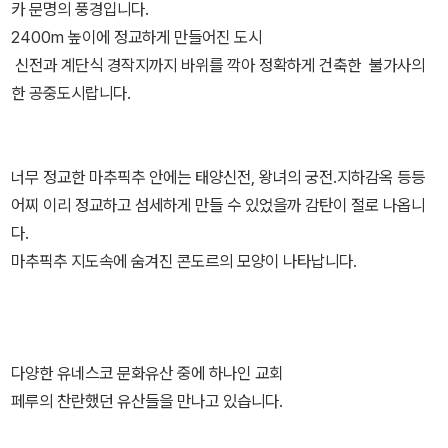
카 문명의 풍경입니다.
황이 짐작이 간다. 1년 내내 태양제와 부활절 축제, 푸노데이등 다양
여러 문화유산까지 하나하나가 다 보물인 나라인 거 같아요. 이 책을
2400m 높이에 정교하게 만들어진 도시
한 축제가 끊이질 않고 1천 5백 종이 넘는 감자가 자생하여 음식마저
읽고 나니 가보고 싶은 나라 위시리스트에 페루가 올라갔다는.....^^페
신전과 계단식 경작지까지 바위를 깍아 정확하게 건축한 불가사의
풍요로운 그 나라 페루 갑자기 팡이 일행을 따라 페루로 떠나고 싶은
루의 보물찾기 책으로 즐겁고 신나는 페루여행 떠나보아요^^
한 공중도시랍니다.
맘이 물씬 ~ 풍긴다. 잉카 문명을 꽃 피운 나라 페루.. 황금의 도시 엘
도라도의 신비를 팡이 일행은 밝혀낼 수 있을까?
너무 정교한 마추픽추 안에는 태양신전, 왕녀의 궁전.지하감옥 등등
어찌 이리 정교하고 섬세하게 만들 수 있었을까 감탄이 절로 나옵니
다.
마추픽추 지도속에 숨겨진 콘도르의 모양이 나타납니다.
다양한 유네스코 문화유산 중에 하나인 교회
페루의 찬란했던 유산들을 만나고 있습니다.