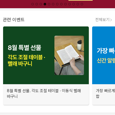
관련 이벤트
전체보기
8월 특별 선물. 각도 조절 테이블 · 이동식 빨래
가장 빠르게
바구니
합