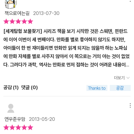
책으로여는길
2013-07-30
[세계탐험 보물찾기] 시리즈 책을 보기 시작한 것은 스웨덴, 핀란드
에 이어 이번이 세 번째이다. 만화를 별로 좋아하지 않기도 하지만,
아이들이 한 번 재미들리면 만화만 읽게 되지는 않을까 하는 노파심
에 만화 자체를 별로 사주지 않아서 이 쪽으로는 거의 아는 것이 없었
다. 그러다가 과학, 역사는 만화로 먼저 접하는 것이 어려운 내용이나
이론을 쉽게 받아들일 수 있다는 의견에 수긍하면서 알음알음 만화들
더보기
이 우리집 책장으로 들어오기 시작했다. 워낙 만화에 대한 재미를 못
공감 (
1
)
댓글 (0)
느끼는 지라 주문을 해놓기는 하지만 아이들이 좋아라 볼 때도 나는
그런가보다 하고 넘기기 일쑤였다. 그러다가 이
[세계탐험 보물찾기]
시리즈를 보게 되었는데, 생각했던 것보다 훨씬 사실적이고, 깊이 있
메뉴
는 정보들, 그리고 꼭 들어가야하는 핵심적인 내용들이 재미있게 잘
연우준우맘
2013-05-20
구성되어 웬만한 정보책보다 훨씬 더 전달이 된다는 것을 알고는 깜
짝 놀랐었다. 마냥 재미있게만 전달하기 위해서 몇 가지만 가볍게 전