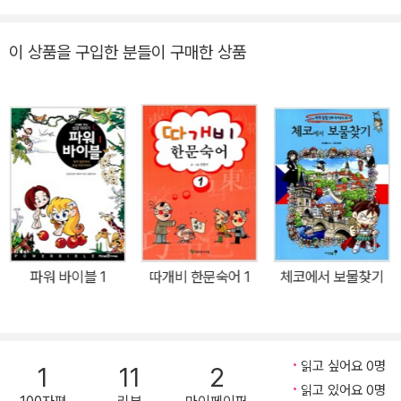
루! 해발 2,400m에 세워진 불가사의한 공중 도시 마추픽추, 사막에
그려진 거대한 지상화 나스카 문양, 매듭으로 정보를 나타낸 결승 문
이 상품을 구입한 분들이 구매한 상품
자 키푸 등 신비로운 유물과 유적으로 가득한 페루는 우리나라와 지
구 정반대에 있는 나라입니다. 서쪽으로는 태평양 연안, 중앙에는 안
데스 산맥에 위치한 지형적인 요인으로 다양한 자연환경을 자랑하며,
원주민과 메스티소, 백인 등 여러 인종으로 구성된 국가입니다. 15세
기에는 남아메리카에서 가장 광대한 잉카 제국을 이루었으나 100년
후 스페인의 피사로에게 정복되었고, 이후 300년 동안 스페인의 지
배를 받은 역사의 변화를 겪은 나라이기도 합니다. 유물에 대한 뛰어
난 상식과 놀라운 추리력으로 보물을 찾는 팡이! 이번에야말로 제대
로 진가를 발휘하겠다고 벼르는 이 조교와 페루에서 만난 잉카의 순
파워 바이블 1
따개비 한문숙어 1
체코에서 보물찾기
수한 혈통을 지닌 사야와 코야 자매! 이들이 펼치는 흥미진진한 이야
기 속으로 함께 들어가 페루 곳곳을 여행하다보면 어느새 페루의 다
양한 문화를 체험할 수 있습니다. 게다가 역사상식 페이지의 자세한
학습 내용과 사진 자료는 페루에 대한 더욱 풍성한 지식을 선물합니
읽고 싶어요 0명
1
11
2
다. 신비로운 고대 문명과 아름다운 자연이 어우러진 나라 페루! 마추
읽고 있어요 0명