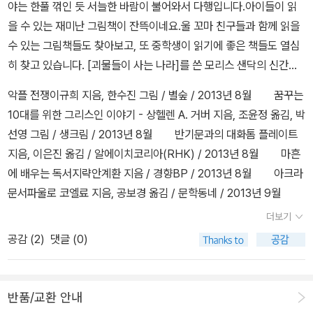
야는 한풀 꺾인 듯 서늘한 바람이 불어와서 다행입니다.아이들이 읽
소파 위에 거의 드러눕듯이 앉아서 책상위에 하나 가득 만화책을 놓
을 수 있는 재미난 그림책이 잔뜩이네요.울 꼬마 친구들과 함께 읽을
아두고 커피 한잔이나 라면 한사발을 먹던 기억이 난다. 순정만화부
수 있는 그림책들도 찾아보고, 또 중학생이 읽기에 좋은 책들도 열심
터 무협만화까지 안 본 만화가 거의 없지 않았나... 만화는 나에게 상
히 찾고 있습니다. [괴물들이 사는 나라]를 쓴 모리스 샌닥의 신간이
상력의 보고였는데 말이다. 그 때 허영만을 알았고 박봉성을 알았고
나왔네요. 워낙 좋아하는 작가의 그림책이라 망설임없이 주문했네
이현세를 알았고 이두호를 알았다. 강경옥을 알았고 김혜린을 알았고
악플 전쟁이규희 지음, 한수진 그림 / 별숲 / 2013년 8월 꿈꾸는
요. 범블아디의 생일 파티모리스 샌닥 글.그림, 조동섭 옮김 / 시공주
신일숙을 알았다. 기타 등등의 수많은 만화가들이 있었지. 김동화나
10대를 위한 그리스인 이야기 - 상헬렌 A. 거버 지음, 조윤정 옮김, 박
니어 / 2013년 4월 세계와 만나는 그림책무라타 히로코 글, 테즈
한승원도 있었고.... 더 나이가 들어서는 일본만화에 심취했었지. 하긴
선영 그림 / 생크림 / 2013년 8월 반기문과의 대화톰 플레이트
카 아케미 그림, 강인 옮김, 츠지하라 야스오 감수 / 사계절출판사 / 2
지금도 만화책은 가끔씩 사다본다. 암튼, 개인적으로 만화책이 아이
지음, 이은진 옮김 / 알에이치코리아(RHK) / 2013년 8월 마흔
013년 8월 폴란드에서 보물찾기달콤팩토리 글, 강경효 그림 / 아
들에게 나쁜 영향을 준다고 보지는 않는다. 글자를 너무 안 읽으려 한
에 배우는 독서지략안계환 지음 / 경향BP / 2013년 8월 아크라
이세움 / 2013년 8월 페루에서 보물찾기달콤팩토리 글, 강경효
다면 모를까 만화는 만화 나름대로의 순작용이 있는 게 아닐까. 오히
문서파울로 코엘료 지음, 공보경 옮김 / 문학동네 / 2013년 9월
그림 / 아이세움 / 2013년 5월 스무고개 탐정과 마술사허교범
려 만화라서가 아니라, 학습만화를 빙자해 나온 허접한 내용의 책들
더보기
지음, 고상미 그림 / 비룡소 / 2013년 7월 어떡하지?앤서니 브
이 문제가 아닌가 한다. 그건 만화 뿐 아니라 그냥 책도 마찬가지니까
공감 (
2
)
댓글 (0)
라운 글.그림, 홍연미 옮김 / 웅진주니어 / 2013년 8월
만화에만 국한해서 비난할 수는 없는 노릇이지. 조카에게 사주다보
니, 꽤 괜챦은 시리즈물이나 단권들을 발견하게 되었다. 아이를 키우
는 엄마라면 다 아는 내용이겠지만, 내가 자주 사는 학습만화들은 아
반품/교환 안내
래와 같다. 1. 마법천자문 시리즈 이건 뭐 너무 유명해서 말