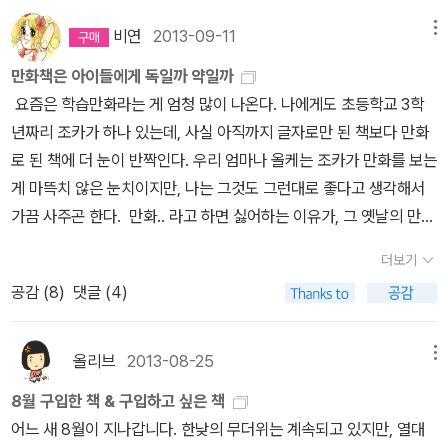
다...^^ 독후 활동을 해주고 싶었는데 막상 재훈이가 독후 활동 하는
비연
2013-09-11
메뉴
걸 어려워해서 페루 국기를 그려보기로 했다...한참을 가운데 그림이
어려울꺼 같다고 고민하더니 연필을 들고 쓱쓱 그리기 시작~~그냥
만화책은 아이들에게 독일까 약일까
색연필 들고 빨간색 칠하는게 다였지만 페루 국기를 확실히 기억 할
요즘은 학습만화라는 게 엄청 많이 나온다. 나에게도 초등학교 3학
수 있다고 웃어보였다...^^ 재훈이는 나름 진지하게 색칠을 했다...
년짜리 조카가 하나 있는데, 사실 아직까지 글자로만 된 책보다 만화
완성작을 찍어주지 못햇지만 꼼꼼히 색칠해서 학교에 가져간다고 책
로 된 책에 더 눈이 반짝인다. 우리 엄마나 올케는 조카가 만화를 보는
가방에 챙겨 갔다...선생님께 자랑하고 싶다고...ㅋㅋㅋ 페루에서 보
게 마뜩치 않은 눈치이지만, 나는 그것도 그런대로 좋다고 생각해서
물찾기 를 읽고 재훈이가 여행하고 싶다던 나라가 늘어났다...^^일본,
가끔 사주곤 한다. 만화.. 라고 하면 싫어하는 이유가, 그 옛날의 만화
유럽, 중국을 가고 싶다고 했었는데 이번엔 페루가 더해졌다...열심히
방 때문이 아닐까 싶기도 하다. 작은 골방같은 공간에 촘촘하게 박혀
더보기
공부하면 보내주마 아빠랑 약속을 하고 여행갈때 꼭 -페루에서 보물
있는 지저분한 만화책들과 바람도 잘 통하지 않고 음습하기 짝이 없
공감 (
8
)
댓글 (4)
찾기-를 가져갈꺼라고 한다...8살이 다 가 볼 수 없는 나라들을 간접
는 분위기, 그리고 거기에서 넋을 잃고 만화를 보고 있는 아이들, 혹
체험으로 알아간다는게 참 기특하다...재훈이가 세상에 많은 나라들
은.... 어른들...(ㅎㅎ). 그런 곳에 있으면 분명 불량한 학생이거나 백수
을 지금보다 더 많이 알아 갔으면 좋겠다...^^
이거나 뭐 그런 이미지가 커서인지, 만화방이라는 데나 만화라는 것
올리브
2013-08-25
메뉴
이 그닥 좋은 느낌을 주지 않는 세대가 있다. 나만 해도, 만화를 무지
8월 구입한 책 & 구입하고 싶은 책
하게 좋아하는데, 만화카페라는 곳에서 만화를 봤다. 밝은 조명에 넓
어느 새 8월이 지나갑니다. 한낮의 무더위는 계속되고 있지만, 열대
은 공간, 하얀색으로 칠해진 책장에 종류별로 꽂혀진 만화책들. 그 때