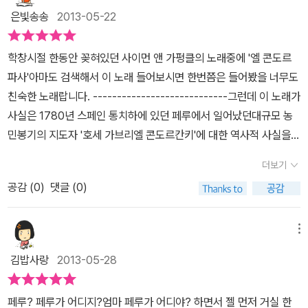
물찾기는 팡이일행과 코야의 동생 사야와 함께 코야도 찾고 엘도라도
이 서식하고 있으며 고도의 차이가 심해 기온 변화가 두드러지며, 다
지구 반대편에 있어 접하기도, 만나기도 쉽지 않은 나라였지만 책을
은빛송송
2013-05-22
를 찾아 떠나며 페루의 황금박물관, 잉카제국의 수도 쿠스코, 지상화
양한 동식물대가 형성되어 있습니다.전제 면적의 70%가 일반인의
읽고 나니 처음보다는 훨씬 가깝게 느껴진다. 알면 알수록 신비롭게
가 있는 나스카, 공중도시라 불리우는 마추픽추, 티티카카 호수까지
출입이 금지된 자연보호구역이며 원주민들만이 그 안에서 살도록 허
느껴지는 '페루'. 지금은 그 화려했던 문명의 모습이 조금 주춤한 것
학창시절 한동안 꽂혀있던 사이먼 앤 가펑클의 노래중에 '엘 콘도르
안내하네요. 페루의 여러 도시와 문화유적도 만나고, 세계 탐험 역사
용되어 있대요. 잉카 제국의 나라.....페루에서 어느 날 미스터리 고
같지만, 자신들의 문화를 고집스레 지키고, 이어가려는 그들의 모습
파사'아마도 검색해서 이 노래 들어보시면 한번쯤은 들어봤을 너무도
상식코너에서 페루의 역사, 문화, 자연환경, 음식과 문화 그리고 자연
대 문자 키푸가 발견되고윌리엄 교수의 조교인 코야가 해석해 낸 문
을 보니 언젠가는 다시 한번 찬란하게 비약할 수 있는 날이 오지 않을
친숙한 노래랍니다. ----------------------------그런데 이 노래가
환경까지 세세하게 알려줘요.이러니 아들이 억울해하는게 당연하지
장 ' 엘도라도, 콘도로의 부리 끝에서 잠들다'!그러나 암호를 품은 키
까 생각해본다.
사실은 1780년 스페인 통치하에 있던 페루에서 일어났던대규모 농
요. 당시에 페루에서 보물찾기가 있었다면 세계탐험 역사상식코너에
푸는 사라져 버리고, 페루로 온 팡이일행은 보물을 찾아서 페루의 이
민봉기의 지도자 '호세 가브리엘 콘도르칸키'에 대한 역사적 사실을
있는 자료를 바탕으로 멋진 신문을 만들었을 것 같아요.제가 봐도 자
곳저곳을 살펴보게 되는데요,엘도라도는 무엇인지 과연 페루의 보물
배경으로 하여페루의 클래식 음악 작곡가인 '다니엘 알로미아스 로블
료가 정말 알차네요. 페루에서 보물찾기를 읽으면서 코야가 '잉카의
더보기
은 찾을 수 있을 지 흥미진진해지더라구요. 페루하면 잉카제국이 떠
레스'가1913년에 작곡한 오페레타 '콘도르칸키'의 테마음악이었다고
유물은 잉카인이 찾고 지켜야지.'라고 한 말이 제일 맘에 와 닿아요.코
오르는데요,잉카인들은 태양신을 숭상하며 스스로를 태양의 아들로
공감 (
0
)
댓글 (0)
하네요. 스페인 정복자에 의해 핍박받는 잉카인들의 삶의 애환과 농
야의 말에서 우리의 한도 느껴집니다.페루의 유물만이 다른 나라를
칭했다고 해요.따라서 태양의 상징인 황금을 종교적으로 신성시했으
민봉기를 이끌었던콘도르칸키의 정신을 담아낸 원곡과는 달리 사이
떠도는 것이 아니라 우리의 위대한 문화 유산들도 특히나 일제강점기
며 화폐나 재물의 개념으로 생각지 않았다고 합니다.유럽인들의 황금
먼 앤 가펑클이 부른 노래의 가사내용은콘도르칸키에 대해 아무것도
메뉴
에 해외로 많이 강탈 당했으니까요.페루에서 보물찾기의 코야처럼 잉
에 대한 탐욕이 강해 잉카인들에겐 낯설고 이상한 것이었지요. 그리
모르는 폴 사이먼이 임의로 서정적인 가사를 붙인 것이라는데자유를
카의 유물을 잉카인들이 지키듯이 우리도 우리의 문화유산을 제대로
김밥사랑
2013-05-28
고 잉카제국에서는 석조기술이 뛰어나 수레없이도 커다란 돌을 운반
그려냈다는 점은 두 곡의 공통점이라고 할 수 있겠어요.(출처 : 솔잎
보존하면서 외국에 있는 우리 문화유산 환수운동을 적극적으로 지속
해 건물과 석벽을 만들었다고 해요. 윌리엄교수의 조교인 코야가 여
향기님의 네이버 블로그)---------------------------- 책에 투팍
적으로 해야하지 않나 하는 생각이 들었어요.그러기 위해서는 우리가
페루? 페루가 어디지?엄마 페루가 어디야? 하면서 젤 먼저 거실 한
왕으로 뽑힌 태양제는요,브라질 리우카니발, 볼리비아 오루로 카니발