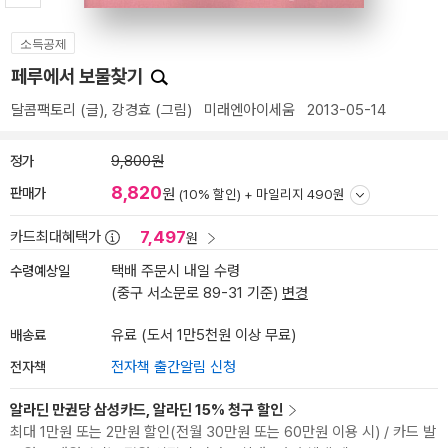
소득공제
페루에서 보물찾기
달콤팩토리
(글),
강경효
(그림)
미래엔아이세움
2013-05-14
정가
9,800원
8,820
판매가
원
(10% 할인) +
마일리지 490원
7,497
카드최대혜택가
원
수령예상일
택배 주문시 내일 수령
(중구 서소문로 89-31 기준)
변경
배송료
유료 (도서 1만5천원 이상 무료)
전자책
전자책 출간알림 신청
알라딘 만권당 삼성카드, 알라딘 15% 청구 할인
최대 1만원 또는 2만원 할인(전월 30만원 또는 60만원 이용 시) / 카드 발