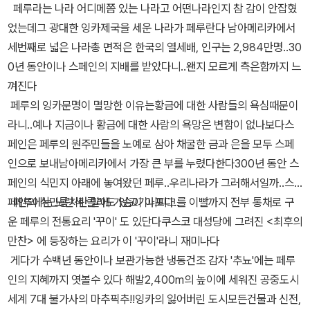
페루라는 나라 어디메쯤 있는 나라고 어떤나라인지 참 감이 안잡혔
었는데그 광대한 잉카제국을 세운 나라가 페루란다 남아메리카에서
세번째로 넓은 나라총 면적은 한국의 열세배, 인구는 2,984만명..30
0년 동안이나 스페인의 지배를 받았다니..왠지 모르게 측은함까지 느
껴진다
페루의 잉카문명이 멸망한 이유는황금에 대한 사람들의 욕심때문이
라니..예나 지금이나 황금에 대한 사람의 욕망은 변함이 없나보다스
페인은 페루의 원주민들을 노예로 삼아 채굴한 금과 은을 모두 스페
인으로 보내남아메리카에서 가장 큰 부를 누렸다한다300년 동안 스
페인의 식민지 아래에 놓여왔던 페루..우리나라가 그러해서일까..스
페인의 식민통치란 말에 가슴이 아프다..
페루에는 노란색 콜라도 있고기니피그를 이빨까지 전부 통채로 구
운 페루의 전통요리 '꾸이' 도 있단다쿠스코 대성당에 그려진 <최후의
만찬> 에 등장하는 요리가 이 '꾸이'라니 재미나다
게다가 수백년 동안이나 보관가능한 냉동건조 감자 '추뇨'에는 페루
인의 지혜까지 엿볼수 있다 해발2,400m의 높이에 세워진 공중도시
세계 7대 불가사의 마추픽추!!잉카의 잃어버린 도시모든건물과 신전,