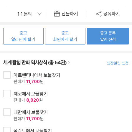
선물하기
공유하기
중고
중고
중고 등록
알라딘에 팔기
회원에게 팔기
알림 신청
세계 탐험 만화 역사상식 (총 54권)
신간알림 신청
아르헨티나에서 보물찾기
판매가
11,700
원
체코에서 보물찾기
판매가
8,820
원
대만에서 보물찾기
판매가
11,700
원
폴란드에서 보물찾기