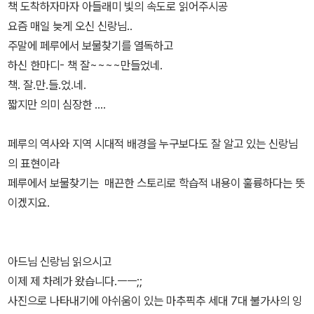
커서 지상에선 전혀 알아볼 수 없고 공중에서만 볼 수 있는 그림이래
책 도착하자마자 아들래미 빛의 속도로 읽어주시공
스카 문양. 아직 풀리지 않은 고대 결승 문자 키푸잃어버린 공중도시
위한 국제회의가 2010년 이집트 카이로에서 열렸고한국, 페루, 그리
요.정말 그 옛날 어떻게 이런 그림을 그렸을지 진실이 궁금해지네
요즘 매일 늦게 오신 신랑님..
마추픽추 . 안데스 공원에 자리 잡은 잉카인들의 깊은 산속의 계단식
스 등 22개국이 돌려받아야 할 유물 목록을 발표했었구요, 최근엔 페
요. 찬란한 잉카 문명을 꽃피운 나라 페루~ 페루의 고대문자 키푸
주말에 페루에서 보물찾기를 열독하고
밭, 전국의 돌길등등 어디 하나 뛰어나지 않은 문명이 없고, 세상에서
루와 미국도 마추픽추의 유물을 돌려주기로 합의 했지만 차일피일 미
가 발견되고 암호를 품은 키푸가 사라져버리면서암호문만으로 보물
하신 한마디- 책 잘~~~~만들었네.
가장 높은 곳에 위치한 호수 티티카카, 아름다운 오아시스를 간직한
뤄지고...ㅠ.ㅠ숨겨지고 빼앗기고, 아직도 돌려받지 못한 유물들이 산
찾기에 나선 팡이와 일행~ 보물을 찾는 과정중에 만나는 페루에 관한
책. 잘.만.들.었.네.
사막, 국토의 절반 이상을 차지하고 있는 아마존 강과 밀림 등등 매력
더미... 식민지 시절을 보낸 우리나라도 참으로 안타까운 일들이 아닐
놀라운 이야기도 그리고 흥미진진한 전개과정도 페루에서 보물찾기
짧지만 의미 심장한 ....
적인 페루에 대해서 점점 더 빠져들게 된다. 원래는 잉카제국이 아니
수 없네요! 마추픽추! 세계 7대 불가사의 잉카의 잃어버린 도시!무
에 빠져들지 않을 수가 없답니다.
라 타완틴수유가 정확한 명칭이지만 피사로를 비롯한 유럽인들의 착
려 해발 2,400m 높이에 아주 정교하게 만들어진 도시지요.모든 건
페루의 역사와 지역 시대적 배경을 누구보다도 잘 알고 있는 신랑님
각으로 제국을 통치한 왕의 호칭인 잉카가 잉카 제국으로 불리게 되
물과 신전, 심지어 계단식 경작지까지 모두 정확하게 바위를 깎아 건
의 표현이라
었다고 한다. 잉카의 번영과 이모저모 그리고 멸망까지를 한눈에 들
축했다는 사실......이 도시가 세워진 산봉우리의 이름이 마추픽추,원
페루에서 보물찾기는 매끈한 스토리로 학습적 내용이 훌륭하다는 뜻
여다볼수 있는 역사상식 코너를 읽다보면 왜 잉카 제국이 단 180명
주민들의 말로 늙은 산봉우리라는 뜻이래요.산과 절벽, 밀림 때문에
이겠지요.
의 스페인군사에게 무너지게 되었는지 그 원인을 들여다 보니 잉카군
밑에선 전혀 마추픽추를 볼 수 없고, 공중에서만 확인 가능한데그래
은 주로 석기와 청동기 무기를 쓴 반명 스페인군은 철제 무기로 무장
서 스페인 정복자들도 그 존재를 몰라 온전히 남아있을 수 있었다고
을 했고대포와 창,총 말을 이용했다고 한다. 그리고 잉카 제국의 통치
해요. 페루에선 보물찾기에서는 태양의 나라, 잉카의 나라, 황금의 나
아드님 신랑님 읽으시고
에 불만을 품은 부족국가들도 스페인을 도왔고, 유럽인들을 통해서
라인 페루에 대한 모든 것이 담겨있어요.페루의 다양한 문화유산과
이제 제 차례가 왔습니다.ㅡㅡ;;
천연두가 전해져서 원주민 군사들이 목숨을 잃고 왕위 계승을 놓고
특별한 먹거리로 가득한 페루!페루는 약 300년 동안 스페인의 지배
사진으로 나타내기에 아쉬움이 있는 마추픽추 세대 7대 불가사의 잉
황제의 아들들끼리 다툼을 일으켜 정국이 혼란해졌다고 하니 여러정
를 받았지만유명한 잉카문명과 자기들만의 축제와 문화, 음식과 옷,