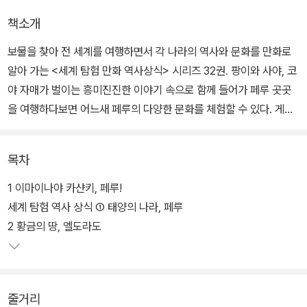
책소개
보물을 찾아 전 세계를 여행하면서 각 나라의 역사와 문화를 만화로
알아 가는 <세계 탐험 만화 역사상식> 시리즈 32권. 팡이와 사야, 코
야 자매가 벌이는 흥미진진한 이야기 속으로 함께 들어가 페루 곳곳
을 여행하다보면 어느새 페루의 다양한 문화를 체험할 수 있다. 게다
가 역사상식 페이지의 자세한 학습 내용과 사진 자료는 페루에 대한
더욱 풍성한 지식을 선사한다.
목차
세계 여러 나라의 다양한 문화와 역사를 단순히 나열하는 것이 아니
1 이마이나야 카샨키, 페루!
라 신나는 모험과 역사적 사건으로 구성하여 학습 효과를 높인다는
세계 탐험 역사 상식 ① 태양의 나라, 페루
취지에서 기획된 시리즈이다. 만화로 구성되어 있기 때문에 고대 문
2 황금의 땅, 엘도라도
명에서부터 최근의 정치 경향까지 폭넓은 역사 상식과 다양한 문화
상식까지 배울 수 있다.
줄거리