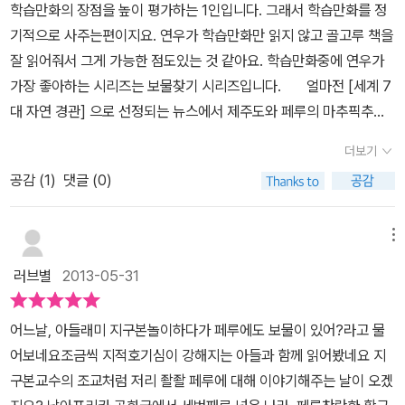
학습만화의 장점을 높이 평가하는 1인입니다. 그래서 학습만화를 정
달하는 줄 알았는데, 오히려 일반 정보책보다 깊이 있는 내용들을 다
기적으로 사주는편이지요. 연우가 학습만화만 읽지 않고 골고루 책을
루기도 하는 것이다. 더구나 만화로 그려진 모습이나 풍경들은 실사
잘 읽어줘서 그게 가능한 점도있는 것 같아요. 학습만화중에 연우가
와는 달리 생략과 집중으로 강조할 부분이 확연이 드러나면서 훨씬
가장 좋아하는 시리즈는 보물찾기 시리즈입니다. 얼마전 [세계 7
더 느낌이 잘 전달되고, 기억에도 잘 남았다. 만화에 대한 편견으로
대 자연 경관] 으로 선정되는 뉴스에서 제주도와 페루의 마추픽추에
무조건 거부했었는데, 이 시리즈의 책을 본 후에 만화에 대한 호감이
대한 보도를 보면서 그때 페루라는 나라에 대해 관심이 가지더라구요
상당히 높아진 것이 사실이다. 무엇보다도 이 시리즈가 좋은 것은 이
더보기
~ 페루는 남아메리카에서 세번째로 큰 나라로 잉카의 제국, 태양의
책을 읽은 후에 (직접 가보면 더 없이 좋겠지만) 가족들이 즐겨보는
공감 (
1
)
댓글 (0)
나라로 고대 남미의거대한 문명이 잠든곳이예요. 페루는 안데스 산맥
KBS의 '걸어서 세계속으로'를 함께 보면서 책에서 봤던 곳이나 내용
의 해발고도가 4000m의 고지대입니다. 페루하면 쿠스코와 마추픽
들을 다시 한번 확인해 볼 수 있다는 것이다. 책에서 이미 한 번 접했
추에 대해 얘기거리가 참 많아요~ 학습만화만 잘 읽어도 역사상식에
메뉴
기 때문에 방송을 보면 더 눈에 잘 들어오고, 이해도 잘 된다. 그래서
대해 많은 내용을 알 수 있지만, 중간 중간정리해 놓은 세계역사상식
이 시리즈의 책을 읽을 때면 먼저 가족이 돌아가면서 읽고, TV 방송
러브별
2013-05-31
을 읽어야 더 풍부한 지식이 쌓인답니다.^^ 페루의 지금 수도는 리마
을 찾아서 보는 것이 코스가 되어 버렸다. 재미있는 것은 이렇게 책을
라는 곳이지만 잉카제국때는 쿠스코가 수도였어요.도시전체를 퓨마
먼저 읽고, 보는 방송과 그렇지 않고 보는 방송과는 느낌이 전혀 다르
어느날, 아들래미 지구본놀이하다가 페루에도 보물이 있어?라고 물
모양으로 설계했고 잉카의 유적을 무너뜨리고 에스파냐 사람들이세
다는 것이다. 스키마의 중요성이 여기서도 확연하게 드러나는데, 책
어보네요조금씩 지적호기심이 강해지는 아들과 함께 읽어봤네요 지
운 유럽식 건축물들이 남아 있어요. 매년 6월 24일에 쿠스코에서 가
을 읽고 보면 마치 그 나라에 다녀와 본 것처럼 친근하게 느껴지고,
구본교수의 조교처럼 저리 좔좔 페루에 대해 이야기해주는 날이 오겠
장 아름답고품위있는 여자를 여왕으로 뽑아 전통의상을 입고 가마를
관심도 더 많이 가게 되는 것이다.