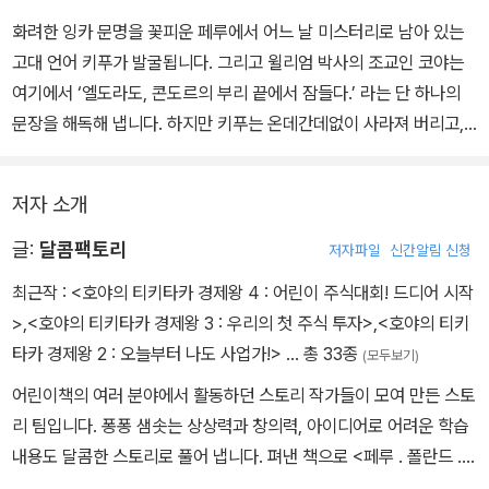
화려한 잉카 문명을 꽃피운 페루에서 어느 날 미스터리로 남아 있는
고대 언어 키푸가 발굴됩니다. 그리고 윌리엄 박사의 조교인 코야는
여기에서 ‘엘도라도, 콘도르의 부리 끝에서 잠들다.’ 라는 단 하나의
문장을 해독해 냅니다. 하지만 키푸는 온데간데없이 사라져 버리고,
윌리엄 박사의 다급한 부름에 지구본 교수와 이은주 조교, 그리고 보
물찾기 짱 팡이가 페루로 날아옵니다. 유일하게 키푸를 해석한 코야
저자 소개
조교는 갑자기 고향인 쿠스코로 내려가 버렸다는 윌리엄 박사의 청천
벽력 같은 소리! 코야 조교가 키푸를 훔친 게 분명하다고 몰아가는 이
글:
달콤팩토리
저자파일
신간알림 신청
조교와 페루의 유물을 소중히 여기는 코야 조교가 그럴 리 없다는 윌
최근작 :
<호야의 티키타카 경제왕 4 : 어린이 주식대회! 드디어 시작
리엄 박사!
>
,
<호야의 티키타카 경제왕 3 : 우리의 첫 주식 투자>
,
<호야의 티키
팡이 일행은 서둘러 쿠스코로 내려가고, 지구본과 이 조교가 고산병
타카 경제왕 2 : 오늘부터 나도 사업가!>
… 총 33종
(모두보기)
에 시달리자 팡이 혼자 코야 조교를 찾아 나섭니다. 그 길에서 우연히
어린이책의 여러 분야에서 활동하던 스토리 작가들이 모여 만든 스토
원주민 소녀 사야를 만나고, 사야의 언니가 바로 팡이가 찾는 코야 조
리 팀입니다. 퐁퐁 샘솟는 상상력과 창의력, 아이디어로 어려운 학습
교라는 사실을 알게 됩니다. 우여곡절 끝에 만난 코야 조교는 자신은
내용도 달콤한 스토리로 풀어 냅니다. 펴낸 책으로 <페루 ․ 폴란드 ․
태양제의 여왕으로 뽑혀서 급하게 쿠스코로 내려왔으며, 키푸에 대해
대만에서 보물찾기>, <만화 백과 사이언스업> 시리즈 등이 있습니