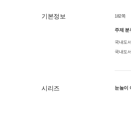
기본정보
182쪽
주제 분
국내도
국내도
시리즈
눈높이 