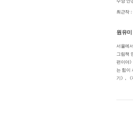
수깡 안경
최근작 :
원유미
서울에서
그림책 
편이야》
는 힘이
기》, 《