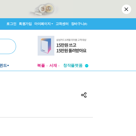
로그인
회원가입
마이페이지
고객센터
장바구니
(0)
투비컨티뉴드
펀드
북플
서재
창작플랫폼
투비컨티뉴드