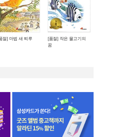
[품절] 마법 새 찌루
[품절] 작은 물고기의
꿈