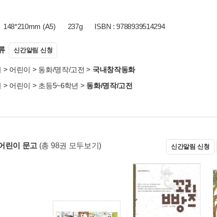
148*210mm (A5)
237g
ISBN : 9788939514294
류
신간알림 신청
서
>
어린이
>
동화/명작/고전
>
국내창작동화
서
>
어린이
>
초등5~6학년
>
동화/명작/고전
어린이 문고
(총 98권 모두보기)
신간알림 신청