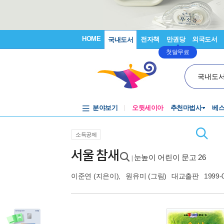
HOME
전자책
만권당
외국도서
국내도서
첫달무료
국내도
분야보기
오뒷세이아
추천마법사
베
소득공제
서울 참새
눈높이 어린이 문고 26
|
이준연
(지은이),
원유미
(그림)
대교출판
1999-