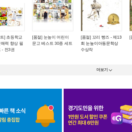
[세트] 초등학교
[품절] 눈높이 어린이
[품절] 꼬리 빵즈
- 제13
문해력 향상 필
문고 베스트 30종 세트
회 눈높이아동문학상
 - 전3권
수상작
더보기