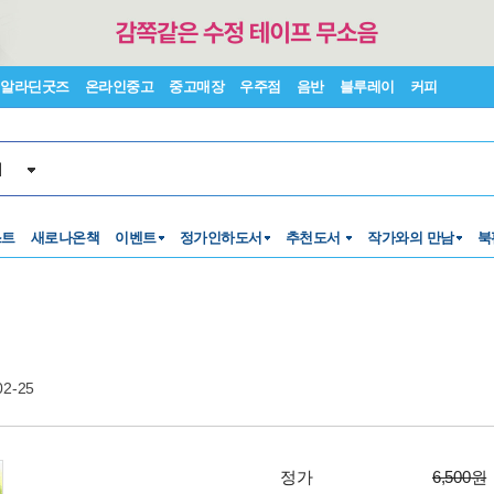
알라딘굿즈
온라인중고
중고매장
우주점
음반
블루레이
커피
서
스트
새로나온책
이벤트
정가인하도서
추천도서
작가와의 만남
북
02-25
정가
6,500원