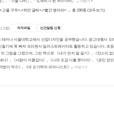
』, 『가을 나비』, 『도깨비가 된 허수아비』 ...
더보기
<고물 구두>
,
<하얀 글씨>
,
<빨간 병아리>
… 총 190종
(모두보기)
(그림)
저자파일
신간알림 신청
 태어나 서울대학교에서 산업디자인을 공부했습니다. 광고대행사 오리
만들기에 푹 빠져 프리랜서 일러스트레이터로 활동하고 있습니다. 초등
의 그림을 그렸으며, 그린 책으로 《내가 먼저 말 걸기》, 《잔소리 없는
 세다》, 《사람이 아름답다》, 《나와 조금 다를 뿐이야》, 《권민 장민
꺼벙이 억수》, 《네 손가락의 피아니스트》...
더보기