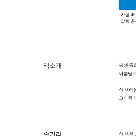
가장 빠
알림 
책소개
평생 동
아름답게
이 책에
고아원 
줄거리
이 책은