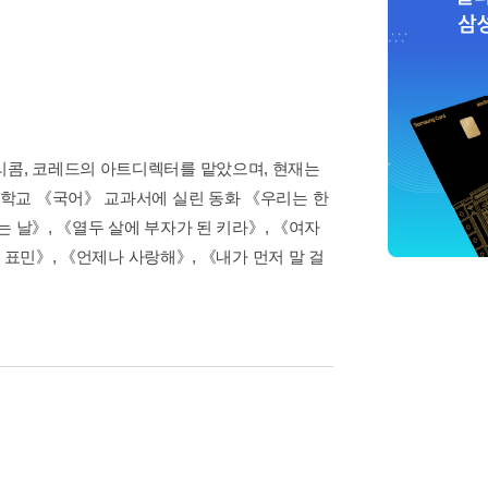
콤, 코레드의 아트디렉터를 맡았으며, 현재는
학교 《국어》 교과서에 실린 동화 《우리는 한
 날》, 《열두 살에 부자가 된 키라》, 《여자
 표민》, 《언제나 사랑해》, 《내가 먼저 말 걸