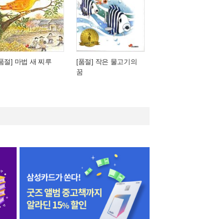
[품절] 마법 새 찌루
[품절] 작은 물고기의
꿈