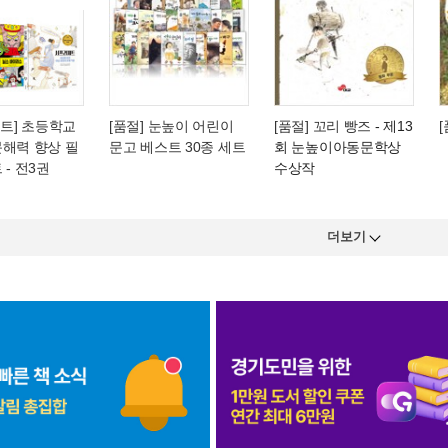
[세트] 초등학교
[품절] 눈높이 어린이
[품절] 꼬리 빵즈
- 제13
문해력 향상 필
문고 베스트 30종 세트
회 눈높이아동문학상
 - 전3권
수상작
더보기