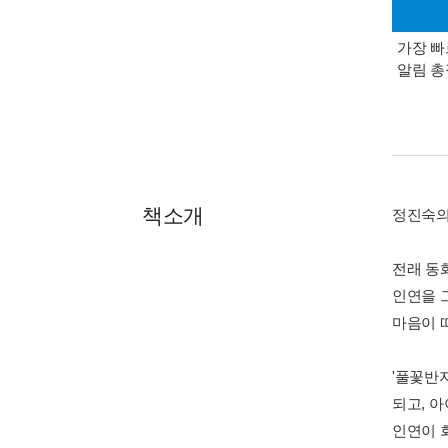
가장 빠
알림 
책소개
정진숙의 
전래 동
인연을 
마음이 
'풀꽃반
되고, 
인연이 