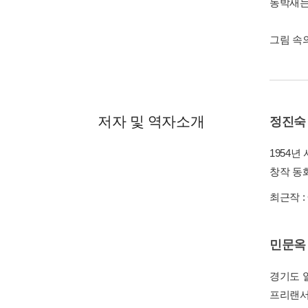
동박새는
그림 속
저자 및 역자소개
정진숙
1954년
창작 동
최근작 :
민문옥
경기도 
프리랜서