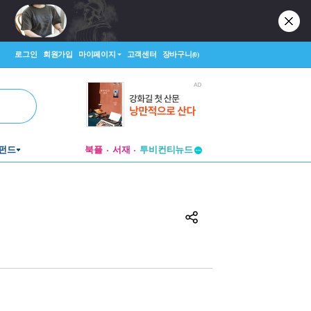
로그인
회원가입
마이페이지
고객센터
장바구니
(0)
펀드
북플
서재
투비컨티뉴드
창작플랫폼
투비컨티뉴드