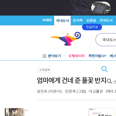
HOME
전자책
만권당
외국도서
국내도서
첫달무료
국내도
분야보기
오뒷세이아
추천마법사
베
소득공제
엄마에게 건네 준 풀꽃 반지
|
정진숙
(지은이),
민문옥
(그림)
대교출판
2001-