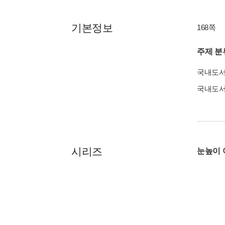
기본정보
168쪽
주제 분
국내도
국내도
시리즈
눈높이 