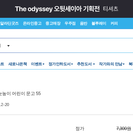
알라딘굿즈
온라인중고
중고매장
우주점
음반
블루레이
커피
서
스트
새로나온책
이벤트
정가인하도서
추천도서
작가와의 만남
북
눈높이 어린이 문고 55
12-20
정가
7,300원