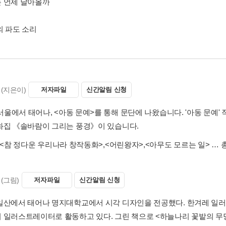
 언제 날아올까
의 파도 소리
(지은이)
저자파일
신간알림 신청
 서울에서 태어나, <아동 문예>를 통해 문단에 나왔습니다. '아동 문예
화집 《솔바람이 그리는 풍경》이 있습니다.
<참 정다운 우리나라 창작동화>
,
<어린왕자>
,
<아무도 모르는 일>
… 총
(그림)
저자파일
신간알림 신청
일산에서 태어나 명지대학교에서 시각 디자인을 전공했다. 한겨레 일
 일러스트레이터로 활동하고 있다. 그린 책으로 <하늘나리 꽃밭의 무당벌레