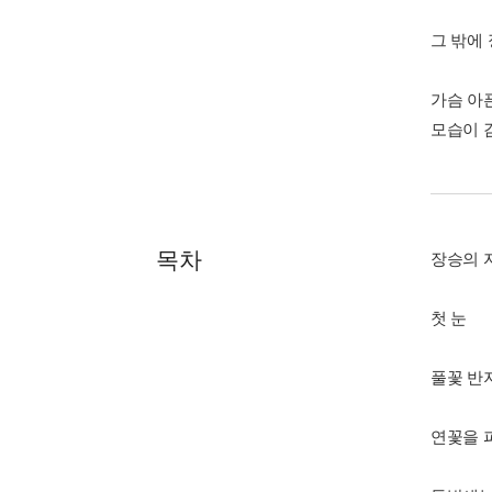
그 밖에 
가슴 아
모습이 
목차
장승의 
첫 눈
풀꽃 반
연꽃을 