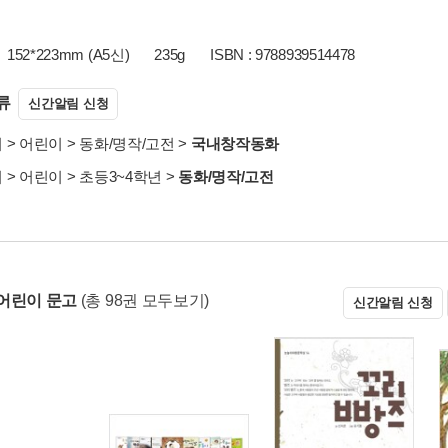
152*223mm (A5신)
235g
ISBN : 9788939514478
류
신간알림 신청
서
>
어린이
>
동화/명작/고전
>
국내창작동화
서
>
어린이
>
초등3~4학년
>
동화/명작/고전
어린이 문고
(총 98권 모두보기)
신간알림 신청