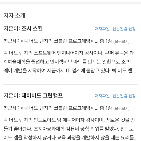
저자 소개
지은이:
조시 스킨
저자파일
신간알림 신청
최근작 :
<빅 너드 랜치의 코틀린 프로그래밍>
… 총 1종
(모두보기)
빅 너드 랜치의 소프트웨어 엔지니어이자 강사이다. 쿠퍼 유니온 과
학예술대학을 졸업하고 인터랙티브 아트를 만드는 일환으로 소프트
웨어 개발을 시작하여 지금까지 IT 업계에 몸담고 있다. 빅 너드 랜치
에서 자바와 안드로이드, 코틀린을 가르치고 있으며, 컴퓨터를 사용
하지 않을 때는 달리기, 브라질 유술 등을 즐긴다.
지은이:
데이비드 그린핼프
저자파일
신간알림 신청
최근작 :
<빅 너드 랜치의 코틀린 프로그래밍>
… 총 1종
(모두보기)
빅 너드 랜치의 안드로이드 팀 매니저이자 강사이며, 새로운 것을 만
들기 좋아한다. 조지아공과대학 컴퓨터 공학 학위를 받았다. 안드로
이드 앱을 작성하지 않거나 교육 과정을 개발하지 않을 때는 요리를