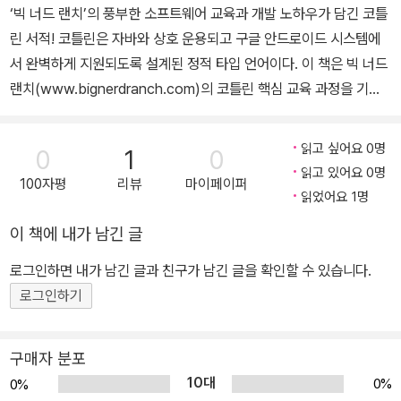
‘빅 너드 랜치’의 풍부한 소프트웨어 교육과 개발 노하우가 담긴 코틀
린 서적! 코틀린은 자바와 상호 운용되고 구글 안드로이드 시스템에
서 완벽하게 지원되도록 설계된 정적 타입 언어이다. 이 책은 빅 너드
랜치(www.bignerdranch.com)의 코틀린 핵심 교육 과정을 기반
으로 저술되었으며, 코틀린의 핵심 개념과 API에 대한 명쾌한 설명
및 실습 예제를 통해서 독자 여러분이 주목받고 있는 코틀린 언어를
읽고 싶어요 0명
0
1
0
효율적으로 배우고 사용할 수 있는 방법을 가르쳐 준다. 또한, 젯브레
읽고 있어요 0명
100자평
리뷰
마이페이퍼
인즈의 인텔리제이(IntelliJ IDEA)와 안드로이드 스튜디오를 사용해
읽었어요 1명
서 코틀린 코드를 작성하는 개발 환경도 알려 준다. 2019년 가장 유
이 책에 내가 남긴 글
망하고 배워 둘 가치가 있는 프로그래밍 언어 중 하나로 선정된 코틀
린! ‘빅 너드 랜치’의 풍부한 소프트웨어 교육과 개발 노하우가 담긴
로그인하면 내가 남긴 글과 친구가 남긴 글을 확인할 수 있습니다.
코틀린 서적! 코틀린은 객체지향뿐만 아니라 함수형 프로그래밍 패러
로그인하기
다임까지 품고 있습니다. 이 코틀린 언어를 실습과 함께 확실하게 내
것으로 만들고 싶으시다면 이 책을 선택하세요. 각종 코틀린 학습 키
구매자 분포
워드를 바탕으로 게임을 만들어가며 차근히 학습할 수 있습니다. 게
10대
0%
0%
임을 만든다는 목적이 있으므로 당연히 실습을 위한 많은 예제가 포