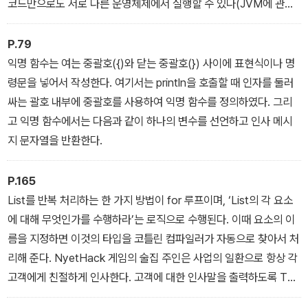
코드만으로도 서로 다른 운영체제에서 실행할 수 있다(JVM에 관련
된 더 자세한 내용은 이번 장 뒤의 ‘궁금증 해소하기: JVM에서 실행
하기’에서 더 자세히 알아본다).
P.79
익명 함수는 여는 중괄호({)와 닫는 중괄호(}) 사이에 표현식이나 명
령문을 넣어서 작성한다. 여기서는 println을 호출할 때 인자를 둘러
싸는 괄호 내부에 중괄호를 사용하여 익명 함수를 정의하였다. 그리
고 익명 함수에서는 다음과 같이 하나의 변수를 선언하고 인사 메시
지 문자열을 반환한다.
P.165
List를 반복 처리하는 한 가지 방법이 for 루프이며, ‘List의 각 요소
에 대해 무엇인가를 수행하라’는 로직으로 수행된다. 이때 요소의 이
름을 지정하면 이것의 타입을 코틀린 컴파일러가 자동으로 찾아서 처
리해 준다. NyetHack 게임의 술집 주인은 사업의 일환으로 항상 각
고객에게 친절하게 인사한다. 고객에 대한 인사말을 출력하도록 Tav
ern.kt를 변경하자. 또한, 콘솔 출력을 알아보기 쉽도록 patronList