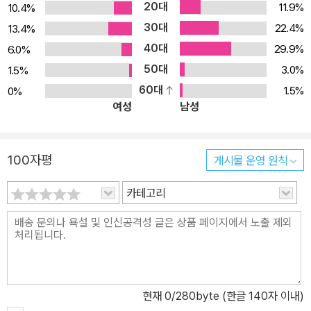
20대
11.9%
10.4%
함되어 있으며, 그 과정 중 독자가 궁금해할 만한 내용을 바로바로 해
30대
22.4%
13.4%
소해주는 내용도 충실합니다. 무엇보다 각 장 끝에는 하나 이상의 챌
40대
린지가 있는데, 이것은 독자분들의 확실한 이해를 위해 작성된 것으
29.9%
6.0%
로 코틀린을 숙지하는 데 도움이 되도록 반드시 직접 풀어 보면서 학
50대
3.0%
1.5%
습하세요.
60대
1.5%
0%
여성
남성
100자평
게시물 운영 원칙
카테고리
현재
0
/280byte (한글 140자 이내)