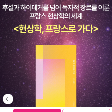
뒤로가
기
보관함담기