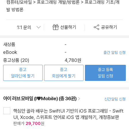
컴퓨터/모바일
>
프로그래밍 개발/방법론
>
프로그래밍 기초/개
발 방법론
선물하기
공유하기
새상품
-
eBook
-
출간 알림 신청
중고상품 (20)
4,780원
중고
중고
중고 등록
알라딘에 팔기
회원에게 팔기
알림 신청
아이 러브 모바일 (I♥Mobile) (총 36권)
신간알림 신청
핵심만 골라 배우는 SwiftUI 기반의 iOS 프로그래밍 - Swift
UI, Xcode, 스위프트 언어로 iOS 앱 개발하기, 개정증보판
판매가
29,700
원