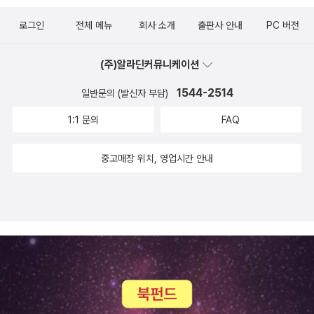
리제이로 하면 빠르게 진행했습니다.책을 보며 REPL이란 기능을 알
로그인
전체 메뉴
회사 소개
출판사 안내
PC 버전
게 됐습니다.이 기능은 소스를 저장하지 않고 콘솔 상태에서 바로 실
행하는 기능입니다.REPL을 영어로 풀어서 쓰면 ‘Read–Eval–Print
(주)알라딘커뮤니케이션
Loop’ 인데요.읽고(Read) 콘솔을 실행(Print)해서 명령어 진행 상
태를 확인할 수 있습니다.3.Null처리와 함수 사용법Java는 코드에
1544-2514
일반문의 (발신자 부담)
Null 문제가 생기면 NullPointerException 에러가 발생합니다.다
1:1 문의
FAQ
른 프로그래밍 언어는 null의 입력을 허용하는데요.코틀린은 null을
허용하지 않으면 에러가 발생합니다.null 문제를 막고 안전하게 처리
중고매장 위치, 영업시간 안내
하기 위해서입니다.null을 사용하려면 null 안전 처리를 해줘야 사용
할 수 있습니다.Ps.이 책은 코틀린 기초를 공부하는데 많은 도움 됐
습니다.집중이 잘 되는 게임을 만드는 예제 형태가 가장 기억에 남습
니다.코틀린은 함수형 언어로 코드가 간결한데요.안드로이드 앱을 코
틀린으로 개발하고자 하시는 분들에게 입문하기 좋은 책입니다.