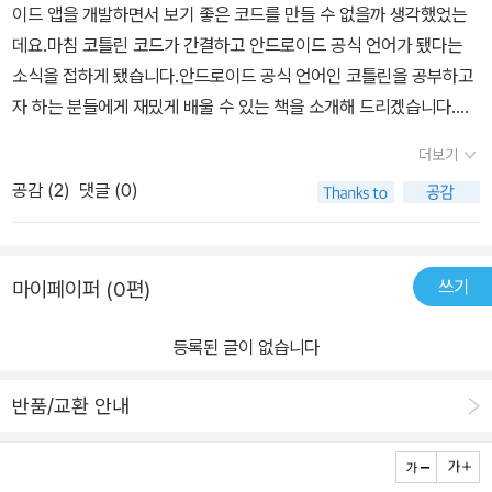
이드 앱을 개발하면서 보기 좋은 코드를 만들 수 없을까 생각했었는
데요.마침 코틀린 코드가 간결하고 안드로이드 공식 언어가 됐다는
소식을 접하게 됐습니다.안드로이드 공식 언어인 코틀린을 공부하고
자 하는 분들에게 재밌게 배울 수 있는 책을 소개해 드리겠습니다.그
책은 바로 ‘빅 너드 랜치의 코틀린 프로그래밍’ 입니다.1.코틀린 공부
더보기
를 게임 만드는 느낌으로 한다.이 책은 변수 선언부터 클래스로 만들
공감 (
2
)
댓글 (0)
기까지 게임을 만든다는 느낌이 들어습니다.지금까지 프로그래밍 언
어를 공부하면서 딱딱한 예제를 많이 봤었는데요.이 책의 예제가 캐
릭터와 NPC간 서로 대화하는 형태로 구성되어 있습니다.이 예제로
쓰기
마이페이퍼 (0편)
공부하면서 기억에도 남고 코틀린에 대한 이해를 도왔습니다.기본 코
틀린 문법과 함수 작성법은 인텔리제이로 하고 나중엔 안드로이드 스
등록된 글이 없습니다
튜디오로도 예제를 설명합니다.2.인텔리제이로 테스트 시간을 단축
하다.안드로이드 서적은 보통 안드로이드 스튜디오로 설명하는 책들
반품/교환 안내
만 봤었는데요.코틀린을 인텔리제이 개발 툴을 사용하면서 테스트 실
행 시간 단축을 경험했습니다.안드로이드 스튜디오는 에뮬레이터 켜
고 구동하는 데 시간이 오래 걸렸습니다.간단한 코딩 테스트는 인텔