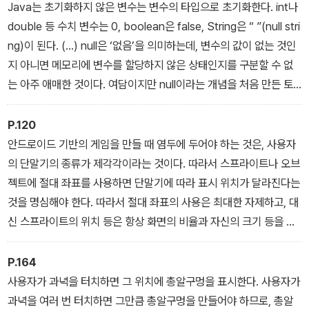
Java는 초기화하지 않은 변수는 변수의 타입으로 초기화한다. int나
double 등 수치 변수는 0, boolean은 false, String은 “ ”(null stri
ng)이 된다. (...) null은 ‘없음’을 의미하는데, 변수의 값이 없는 것인
지 아니면 메모리에 변수를 할당하지 않은 상태인지를 구분할 수 없
는 아주 애매한 것이다. 여담이지만 null이라는 개념을 처음 만든 토
니 호어(Tony Hoare, Quick Sort를 발명한 사람)가 ‘10억(billio
n) 달러짜리 실수였다’라고 회고한 적 있다. null을 사용하는 프로그
P.120
래밍 언어(Java 포함)에서 null과 관련된 버그가 엄청나게 많기 때문
안드로이드 기반의 게임을 만들 때 염두에 두어야 하는 것은, 사용자
이다.
의 단말기의 종류가 제각각이라는 것이다. 따라서 스프라이트나 오브
젝트에 절대 좌표를 사용하면 단말기에 따라 표시 위치가 달라진다는
것을 명심해야 한다. 따라서 절대 좌표의 사용은 최대한 자제하고, 대
신 스프라이트의 위치 등은 항상 화면의 비율과 자신의 크기 등을 기
준으로 처리하는 것이 원칙이다.
P.164
사용자가 과녁을 터치하면 그 위치에 총알구멍을 표시한다. 사용자가
과녁을 여러 번 터치하면 그만큼 총알구멍을 만들어야 하므로, 총알