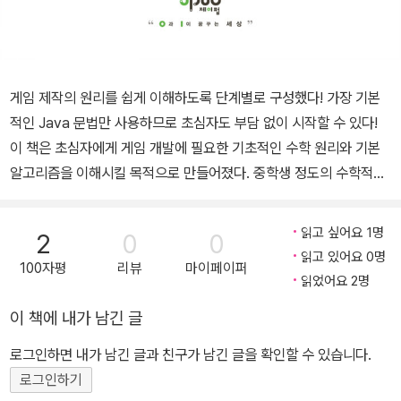
게임 제작의 원리를 쉽게 이해하도록 단계별로 구성했다! 가장 기본
적인 Java 문법만 사용하므로 초심자도 부담 없이 시작할 수 있다!
이 책은 초심자에게 게임 개발에 필요한 기초적인 수학 원리와 기본
알고리즘을 이해시킬 목적으로 만들어졌다. 중학생 정도의 수학적인
지식만 있으면 어렵지 않게 이해할 수 있다. 또한, 이 책에서는 프로그
래밍 언어의 문법적인 부분을 다루는 것이 아니라, 가장 기본적인 Ja
읽고 싶어요 1명
2
0
0
va 문법만 사용하므로 초심자도 얼마든지 쉽게 배울 수 있다. 이 책의
읽고 있어요 0명
100자평
리뷰
마이페이퍼
주요 내용 · 안드로이드 프로그래밍의 기초 · 텍스트 기반 게임 · Ima
읽었어요 2명
geView를 이용한 게임 · Custom View와 Sprite · Canvas와 Bit
이 책에 내가 남긴 글
map · Touch의 판정 · Class와 ArrayList · 이동 방향과 속도 · Thr
ead와 동기화 · 애니메이션과 사운드 · 중력의 처리 · 목적지 설정 · P
로그인하면 내가 남긴 글과 친구가 남긴 글을 확인할 수 있습니다.
ress와 Gesture · 충돌의 판정과 처리 · 배경 화면 스크롤 · 버튼의
로그인하기
활용 · 블록 격파 게임 · 슬라이딩 퍼즐 게임