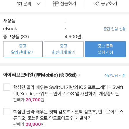
선물하기
공유하기
새상품
-
eBook
-
출간 알림 신청
중고상품 (33)
4,900원
중고
중고
중고 등록
알라딘에 팔기
회원에게 팔기
알림 신청
아이 러브 모바일 (I♥Mobile) (총 36권)
신간알림 신청
핵심만 골라 배우는 SwiftUI 기반의 iOS 프로그래밍 - Swift
UI, Xcode, 스위프트 언어로 iOS 앱 개발하기, 개정증보판
판매가
29,700
원
핵심만 골라 배우는 젯팩 컴포즈 - 젯팩 컴포즈, 안드로이드 스
튜디오, 코틀린으로 안드로이드 앱 개발하기
판매가
28,800
원