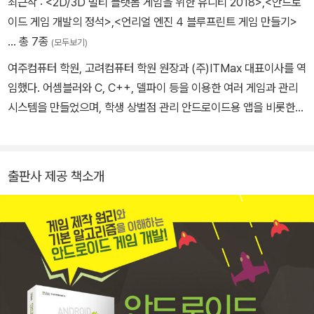
최근작 :
<2D/3D 멀티 플랫폼 게임을 위한 유니티 2018>
,
<안드로
이드 게임 개발의 정석>
,
<언리얼 엔진 4 블루프린트 게임 만들기>
… 총 7종
(모두보기)
여주컴퓨터 학원, 고려컴퓨터 학원 원장과 (주)ITMax 대표이사를 역
임했다. 어셈블러와 C, C++, 델파이 등을 이용한 여러 게임과 관리
시스템을 만들었으며, 학생 상벌점 관리 안드로이드용 앱을 비롯한
다수의 모바일 앱을 제작하였다. 안드로이드사이드와 유니티코리아
에서 ‘저녁놀’이라는 필명으로 게임 강좌를 진행했다. 지은 책으로는
《동영상과 함께하는 언리얼 엔진 4 블루프린트 게임 만들기》, 《실전
출판사 제공 책소개
유니티 3D 입문과 완성》, 《UNITY 3D 실전 게임 개발》, 《웹 퍼블리
셔를 위한 워드프레스 입문과 완성》, 《실전 앱 프로젝트 안드로이드
게임 개발편》을 비롯해 20여 종이 있으며, 《마이크로소프트웨어》 등
의 컴퓨터 전문 월간지에 다양한 글을 기고하였다.