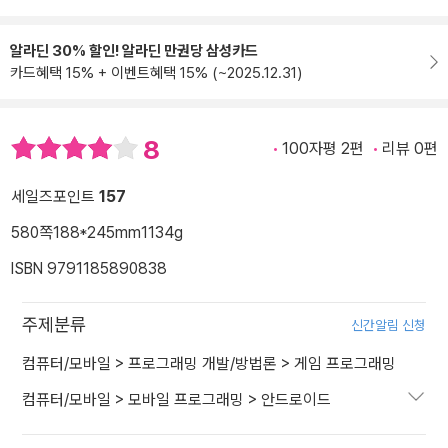
알라딘 30% 할인! 알라딘 만권당 삼성카드
카드혜택 15% + 이벤트혜택 15% (~2025.12.31)
8
100자평 2편
리뷰 0편
세일즈포인트
157
580쪽
188*245mm
1134g
ISBN 9791185890838
주제분류
신간알림 신청
컴퓨터/모바일
>
프로그래밍 개발/방법론
>
게임 프로그래밍
컴퓨터/모바일
>
모바일 프로그래밍
>
안드로이드