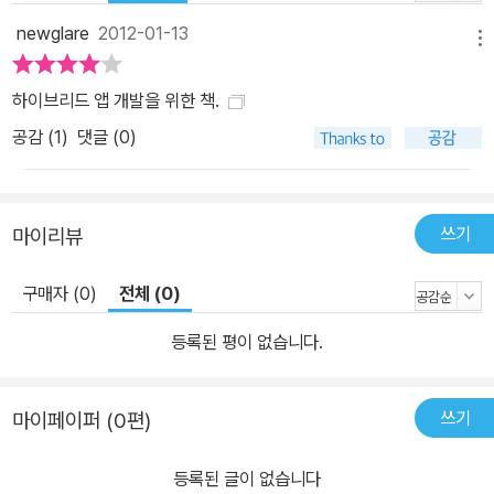
Touch를 다룬다. 각 섹션은 사용하려고 하는 플랫폼의 툴셋을 설치
하는 법부터 시작한다. 설치하기 쉬운 툴셋도 있지만 머뭇거리게 하
newglare
2012-01-13
메뉴
는 경우도 있다. 따라서 툴셋 설치 장에서는 설치 도중 겪게 될 ‘아
하!’를 주로 다룬다. 그 다음 이어지는 세 개의 장에서는 “Six Book
하이브리드 앱 개발을 위한 책.
marks”라는 애플리케이션을 작성한다. Six Bookmarks는 매우 간
공감 (
1
)
댓글 (0)
단한 애플리케이션으로 화면에 버튼 여섯 개를 보여 주고, 버튼마다
특정 URL을 설정하여 디바이스의 기본 브라우저로 연결하도록 한
다. 이 애플리케이션의 목적은 멋진 UI를 구현하는 것이 아니다. 일종
쓰기
마이리뷰
의 “매개체”가 되어 이 애플리케이션을 이루는 각 구성요소가 어떤
식으로 어우러져 기능을 발휘하는지 이해를 돕는 것이 그 목적이다.
구매자 (0)
전체 (0)
등록된 평이 없습니다.
쓰기
마이페이퍼 (0편)
등록된 글이 없습니다