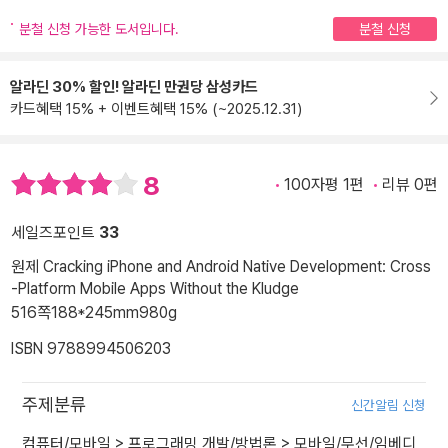
분철 신청 가능한 도서입니다.
분철 신청
알라딘 30% 할인! 알라딘 만권당 삼성카드
카드혜택 15% + 이벤트혜택 15% (~2025.12.31)
8
100자평 1편
리뷰 0편
세일즈포인트
33
원제 Cracking iPhone and Android Native Development: Cross
-Platform Mobile Apps Without the Kludge
516쪽
188*245mm
980g
ISBN 9788994506203
주제분류
신간알림 신청
컴퓨터/모바일
>
프로그래밍 개발/방법론
>
모바일/무선/임베디