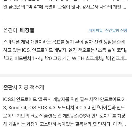
일 플랫폼의 “빅 4”에 특별히 관심이 많다. 강사로서 다수의 개발 관
련 책을 집필한 저자이기도 하다. 현재 영국에 거주하며, 모바일 기술
솔루션을 주 업무로 하고 있다. LinkedIn 사이트인 www.linkedin.c
옮긴이:
배장열
저자파일
신간알림 신청
om/in/mbrit로 연락을 주고받을 수 있으며, 이 책과 관련된 이야기
는 http://www.multimobiledevelopment.com/을 통해 나누고
스마트폰 게임 개발이라는 목표를 동기 부여 삼아 전원 생활을 준비
있다.
하고 있는 iOS, 안드로이드 개발자. 옮긴 책으로는 『초등 놀이 코딩』
『코딩 어드벤처 1~4』 『20 코딩 게임 WITH 스크래치』 『마인크래프
트로 배우는 파이썬 프로그래밍』 들이 있다.
출판사 제공 책소개
iOS와 안드로이드 앱 동시 개발자를 위한 필수 서적! 안드로이드 2.
3, Xcode 4, iOS SDK 4.3, 모노터치 4.0.3 버전 『아이폰과 안드
로이드 기반의 크로스 플랫폼 앱 개발』은 iOS와 안드로이드를 겨냥
해 개발하는 과정이 고스란히 녹아있는 필독서라 할 만하다. 이 책에