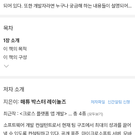
되어 있다. 또한 개발자라면 누구나 궁금해 하는 내용들이 설명되어
있으며, 늘 생각으로만 가지고 있던 아이디어가 실현될 수 있도록 두
플랫폼에 대한 이해도를 한층 높여줄 수 있는 내용이 담겨 있다.
목차
아이폰과 안드로이드에 사용할 툴셋을 설치하고, 몸풀기 과정인 “He
1장 소개
llo, World” 애플리케이션 개발을 시작으로 각 플랫폼에 접근한다. 뒤
이 책의 목적
이어 HTTP를 통한 공용 클라우드 기반 서비스를 사용하여 실제 애
이 책의 구성
플리케이션을 개발한다. 또한 SQLite를 사용한 로컬 저장, ORM, 각
플랫폼 전용 사용자 인터페이스도 다룬다. 각 플랫폼 전용 애플리케
이션을 만들기에 앞서 클라우드 기반 서비스를 세부적으로 다루며,
저자 소개
더불어 애플리케이션의 구조와 기능 명세서를 상세하게 다룬다. 마지
막 장에는 보너스로 모노터치에 대한 내용도 다루고 있다.
지은이:
매튜 박스터 레이놀즈
저자파일
신간알림 신청
최근작 :
<크로스 플랫폼 앱 개발>
… 총 4종
(모두보기)
소프트웨어 개발 컨설턴트로서 현재 팀 구조에서 최대의 성과를 끌어
낼 수 있도록 컨설팅하고 있다. 공개 표준, 마이크로소프트 서버, 모바