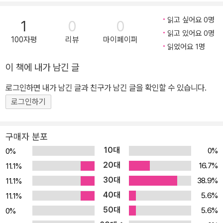
는 동일한 애플리케이션을 두 플랫폼에서 어떻게 빌드하는지 그 과정
이 펼쳐져 있고, 각 플랫폼의 강점 및 약점을 비롯한 서로의 차이가 설
읽고 싶어요 0명
1
0
0
명되어 있다. 또한 개발자라면 누구나 궁금해 하는 내용들이 설명되
읽고 있어요 0명
100자평
리뷰
마이페이퍼
어 있으며, 늘 생각으로만 가지고 있던 아이디어가 실현될 수 있도록
읽었어요 1명
두 플랫폼에 대한 이해도를 한층 높여줄 수 있는 내용이 담겨 있다. 아
이 책에 내가 남긴 글
이폰과 안드로이드에 사용할 툴셋을 설치하고, 몸풀기 과정인 “Hell
o, World” 애플리케이션 개발을 시작으로 각 플랫폼에 접근한다. 뒤
로그인하면 내가 남긴 글과 친구가 남긴 글을 확인할 수 있습니다.
이어 HTTP를 통한 공용 클라우드 기반 서비스를 사용하여 실제 애
로그인하기
플리케이션을 개발한다. 또한 SQLite를 사용한 로컬 저장, ORM, 각
플랫폼 전용 사용자 인터페이스도 다룬다. 각 플랫폼 전용 애플리케
구매자 분포
이션을 만들기에 앞서 클라우드 기반 서비스를 세부적으로 다루며,
10대
0%
0%
더불어 애플리케이션의 구조와 기능 명세서를 상세하게 다룬다. 마지
20대
16.7%
11.1%
막 장에는 보너스로 모노터치에 대한 내용도 다루고 있다. 이 책의 학
30대
38.9%
11.1%
습 목표는 다음과 같다. - 아이폰과 안드로이드 플랫폼용으로 동일한
40대
최종 사용자 애플리케이션을 개발한다. - 각 플랫폼에서 사용할 수 있
5.6%
11.1%
는 저장, 통신, 보안과 관련한 서비스 구조의 차이를 이해한다. - 다양
50대
5.6%
0%