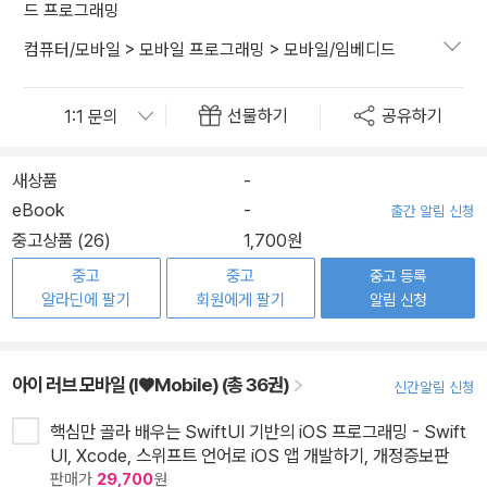
드 프로그래밍
컴퓨터/모바일
>
모바일 프로그래밍
>
모바일/임베디드
선물하기
공유하기
새상품
-
eBook
-
출간 알림 신청
중고상품 (26)
1,700원
중고
중고
중고 등록
알라딘에 팔기
회원에게 팔기
알림 신청
아이 러브 모바일 (I♥Mobile) (총 36권)
신간알림 신청
핵심만 골라 배우는 SwiftUI 기반의 iOS 프로그래밍 - Swift
UI, Xcode, 스위프트 언어로 iOS 앱 개발하기, 개정증보판
판매가
29,700
원