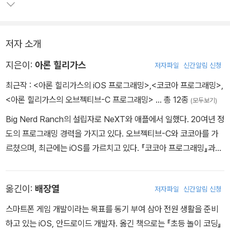
저자 소개
지은이:
아론 힐리가스
저자파일
신간알림 신청
최근작 :
<아론 힐리가스의 iOS 프로그래밍>
,
<코코아 프로그래밍>
,
<아론 힐리가스의 오브젝티브-C 프로그래밍>
… 총 12종
(모두보기)
Big Nerd Ranch의 설립자로 NeXT와 애플에서 일했다. 20여년 정
도의 프로그래밍 경력을 가지고 있다. 오브젝티브-C와 코코아를 가
르쳤으며, 최근에는 iOS를 가르치고 있다. 『코코아 프로그래밍』과
『오브젝티브-C 프로그래밍』의 공동 저자다.
옮긴이:
배장열
저자파일
신간알림 신청
스마트폰 게임 개발이라는 목표를 동기 부여 삼아 전원 생활을 준비
하고 있는 iOS, 안드로이드 개발자. 옮긴 책으로는 『초등 놀이 코딩』