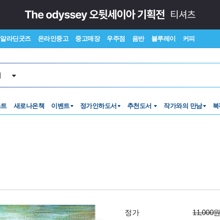
알라딘굿즈
온라인중고
중고매장
우주점
음반
블루레이
커피
서
스트
새로나온책
이벤트
정가인하도서
추천도서
작가와의 만남
북
정가
11,000