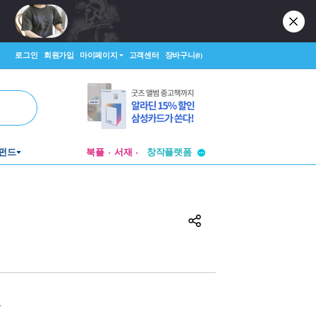
로그인
회원가입
마이페이지
고객센터
장바구니
(0)
펀드
북플
서재
투비컨티뉴드
창작플랫폼
투비컨티뉴드
원