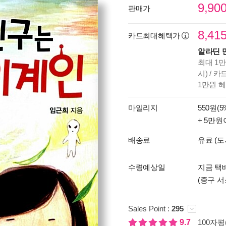
9,90
판매가
8,41
카드최대혜택가
알라딘 
최대 1만
시) / 
1만원 
마일리지
550원(5
+ 5만원
배송료
유료 (도
수령예상일
지금 택배
(중구 서
Sales Point :
295
9.7
100자평(