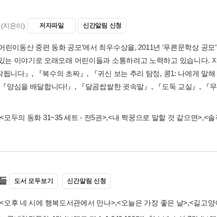
(지은이)
저자파일
신간알림 신청
 ‘어린이동산 중편 동화 공모’에서 최우수상을, 2011년 ‘푸른문학상 
 있는 이야기로 오래오래 어린이들과 소통하려고 노력하고 있습니다. 지은
됩니다』, 『복수의 초짜』, 『귀신 보는 추리 탐정, 콩1: 나에게 말해 
 『양심을 배달합니다!』, 『달곰쌉쌀한 귓속말』, 『도둑 교실』, 『무조
<모두의 동화 31~35 세트 - 전5권>
,
<내 짝꿍으로 말할 것 같으면>
,
<솔
들
도서 모두보기
신간알림 신청
<오후 네 시에 행복도서관에서 만나>
,
<오늘은 가장 좋은 날>
,
<길고양