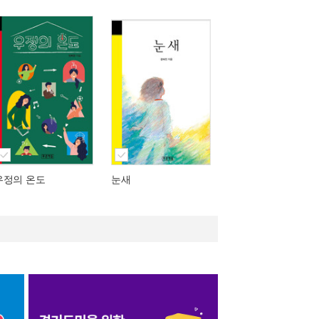
우정의 온도
눈새