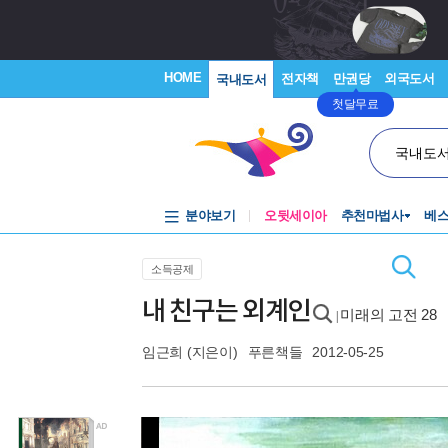
HOME
전자책
만권당
외국도서
국내도서
첫달무료
국내도
분야보기
오뒷세이아
추천마법사
베
소득공제
내 친구는 외계인
미래의 고전 28
|
임근희
(지은이)
푸른책들
2012-05-25