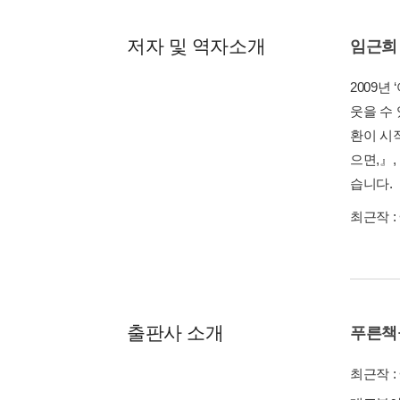
저자 및 역자소개
임근희
2009년
웃을 수
환이 시작
으면,』,
습니다.
최근작 :
출판사 소개
푸른책
최근작 :