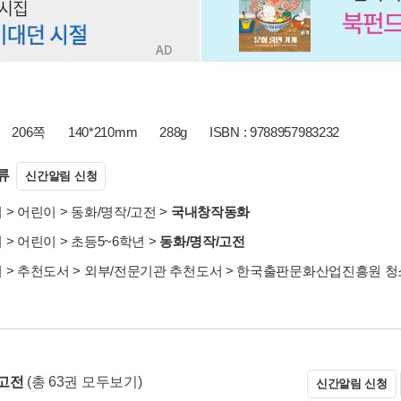
206쪽
140*210mm
288g
ISBN : 9788957983232
류
신간알림 신청
서
>
어린이
>
동화/명작/고전
>
국내창작동화
서
>
어린이
>
초등5~6학년
>
동화/명작/고전
서
>
추천도서
>
외부/전문기관 추천도서
>
한국출판문화산업진흥원 청소
고전
(총 63권 모두보기)
신간알림 신청