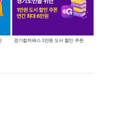
간
경기컬처패스 1만원 도서 할인 쿠폰
삼성카드가 쏜다! 알라