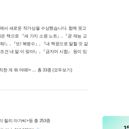
공모’에서 새로운 작가상을 수상했습니다. 함께 웃고
 책으로 『세 가지 소원 노트』, 『곧 재능 교
줘!』, 『또! 복병수』, 『내 짝꿍으로 말할 것 같
건 내 말 이 맞아!』, 『금지어 시합』 등이 있
직한 게 뭐 어때!>
… 총 33종
(모두보기)
이 릴리 아가씨>
등 총 253종