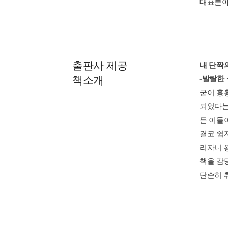
대표분야 
출판사 제공
내 단짝
책소개
-발랄한
굳이 흉
되었다는
든 이들
결코 쉽
리자니 
책을 감
단순히 취.