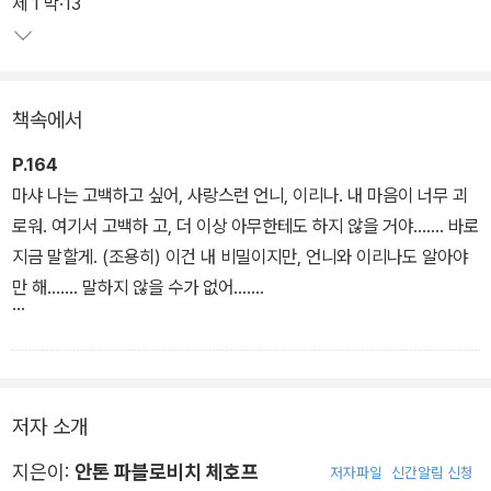
제 1 막·13
책속에서
P.164
마샤 나는 고백하고 싶어, 사랑스런 언니, 이리나. 내 마음이 너무 괴
로워. 여기서 고백하 고, 더 이상 아무한테도 하지 않을 거야……. 바로
지금 말할게. (조용히) 이건 내 비밀이지만, 언니와 이리나도 알아야
만 해……. 말하지 않을 수가 없어…….
(사이)
나는 사랑해, 사랑해……. 그분을……. 방금 여기서 당신들이 본 그분
저자 소개
을……. 이게 다야……. 한마디로 말해서, 나는 베르쉬닌을 사랑해…….
올가 (자기 방의 칸막이 뒤로 가며) 그만 해. 나는 아무것도 들리지 않
지은이:
안톤 파블로비치 체호프
저자파일
신간알림 신청