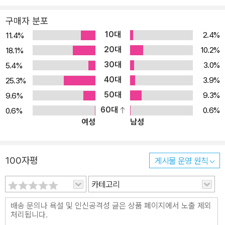
도 높은 작품을 선보였으며, 세계 연극사에 커다란 영향을 준 희곡 예
구매자 분포
술의 새로운 형식을 창조하였다. 체호프는 러시아 사회의 심각한 전
10대
2.4%
11.4%
환기를 살아가는 동안 다양한 층위에서 자신의 시대를 진단했다. 그
20대
10.2%
18.1%
는 외모의 형상을 거의 묘사하지 않으면서도 등장인물의 사회적, 심
30대
3.0%
5.4%
리적 상황에서 중요한 내용들을 독자들에게 정확하게 전달해 준다.
40대
체호프는 단편 소설과 희곡 작품에서 다양한 상황과 주인공의 심리를
3.9%
25.3%
묘사하면서, 현실을 통찰력 있게 보여주었는데, 그는 어느 한 사회 집
50대
9.3%
9.6%
단의 삶이 아닌 러시아 사회 전체 모습과 ‘평범한 민중’의 삶에서 일어
60대
0.6%
0.6%
여성
남성
나는 사건과 이야기를 진솔하게 제시해 보여준다. 체호프는 자신의
문학 활동 초기 단계부터 드라마에 몰입했다. 그는 ‘그 어떤 학문이나
예술도 연극 무대만큼 인간에게 그렇게 강렬한 영향을 줄 수 없다’고
100자평
게시물 운영 원칙
주장했다. 그의 희곡들 가운데 가장 유명한 것은 <갈매기>, <바냐 아
저씨>, <세 자매>, <벚꽃동산> 등을 꼽을 수 있다. 여기에서 언급되
카테고리
고 있는 체호프의 4대 희곡은 ‘체호프 드라마 예술의 새로운 경향’과
더불어 ‘체호프 드라마 시학의 현대성’을 깨닫게 해주는 중요한 작품
들이다. 체호프는 자신의 희곡 작품을 통해 러시아 지식인의 운명과