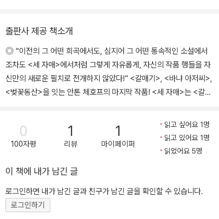
시 극작가의 길에서 멀어지게 했으나, <바냐 아저씨>를 써낸 이듬해
기><바냐 아저씨> 등이 있다.
인 1898년, 모스크바 예술 극단의 <갈매기> 상연은 성공적이었다. 1
이리나가 등장한다.
904년 병고 속에서도 <벚꽃 동산>을 집필해 상연하고 대성공을 거
출판사 제공 책소개
두었지만 그해 요양지인 독일의 바덴바덴에서 생을 마감했다.
올가 진정해, 마샤. 자, 그래 착하지……. 방으로 들어가자.
◎ “이전의 그 어떤 희곡에서도, 심지어 그 어떤 통속적인 소설에서
마샤 (화를 내며) 나는 거기로 가지 않을 거야. (통곡하다가, 곧 바로
조차도 <세 자매>에서처럼 그렇게 자유롭게, 자신의 작품 행들을 자
그친다) 나는 집에 더 이상 가지 않을 거야, 안 갈 거야…….
신만의 새로운 필치로 전개하지 않았다!” <갈매기>, <바냐 아저씨>,
이리나 말은 하지 않더라도, 우리 잠깐 같이 앉아 있어. 내일 나 떠나
<벚꽃동산>을 잇는 안톤 체호프의 마지막 작품! <세 자매>는 <갈매
잖아…….
기>, <바냐 아저씨>, <벚꽃동산>과 더불어 안톤 체호프의 4대 희곡
중 하나로 손꼽힌다. 1900년에 집필하여 이듬해 모스크바예술극장
읽고 싶어요 1명
0
1
1
에서 성황리에 공연되었다. 이 작품은 포병 여단이 주둔하는 어느 지
읽고 있어요 1명
100자평
리뷰
마이페이퍼
방 도시를 무대로, 여단장이었던 아버지의 사망 뒤에 남겨진 아름다
읽었어요 5명
운 세 자매, 그리고 그들을 둘러싸고 있는 군인사회와 주변인들의 인
이 책에 내가 남긴 글
간상을 묘사하면서, 제정러시아 시기의 생기 없는 현실과 거기서 탈
출하려는 몸부림 등을 묘사하고 있다. ◎ 서 문 체호프는 19세기 위
로그인하면 내가 남긴 글과 친구가 남긴 글을 확인할 수 있습니다.
대한 러시아 고전 문학 작가들 중 마지막 작가이다. 그는 비판적 사실
로그인하기
주의의 전통을 계승하였고, 단편 소설과 중편 소설 장르에서도 완성