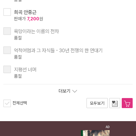
희곡 안중근
판매가
7,200
원
욕망이라는 이름의 전차
품절
억척어멈과 그 자식들 - 30년 전쟁의 한 연대기
품절
지평선 너머
품절
더보기
전체선택
모두보기