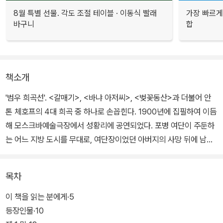
8월 특별 선물. 각도 조절 테이블 · 이동식 빨래
가장 빠르게
바구니
합
책소개
'범우 희곡선'. <갈매기>, <바냐 아저씨>, <벚꽃동산>과 더불어 안
톤 체호프의 4대 희곡 중 하나로 손꼽힌다. 1900년에 집필하여 이듬
해 모스크바예술극장에서 성황리에 공연되었다. 포병 여단이 주둔하
는 어느 지방 도시를 무대로, 여단장이었던 아버지의 사망 뒤에 남겨
진 아름다운 세 자매, 그리고 그들을 둘러싸고 있는 군인사회와 주변
인들의 인간상을 묘사하면서, 제정러시아 시기의 생기 없는 현실과
목차
거기서 탈출하려는 몸부림 등을 묘사하고 있다.
이 책을 읽는 분에게·5
등장인물·10