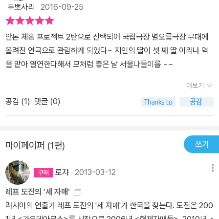
두뽀사리
2016-09-25
고, 사회에 아무런 쓸모가 없는지, 또 그런 것이 누구의 잘못인지, 누
가 자신들의 삶을 파괴하고 있는지에 대해서 생각하게 한다. 희곡에
안톤 체홉 프로젝트 2탄으로 선택되어 국립극장 별오름극장 무대에
등장하는 인물의 단순한 대사 속에는 의미심장하고, 때로는 비극적이
올려진 연극으로 관람하게 되었다~ 지인의 딸이 셋 째 딸 이리나 역
기까지 한 생각이나 감정, 그리고 행동이 숨겨져 있다. 바로 이것이 유
을 맡아 열연한다해서 모처럼 좋은 날 서울나들이를 ~~
명한 체호프의 ‘숨겨진 텍스트’이다. 체호프의 희곡 작품들에서는 의
미로 가득 찬 기호가 빈번하게 텅 빈 껍데기로 변하면서, 기호의 기호
더보기
로써 작동하기 시작한다. 그럼에도 불구하고 그 기호는 다시 모종의
공감 (
1
)
댓글 (0)
의미를 보존하면서 독자에게 전달되고, 독자로 하여금 작품의 올바른
이해와 해석을 하도록 도와주는 중요한 요소들을 제공한다. 텍스트와
기저 텍스트 차원에서 드러나는 이러한 특성들은 체호프의 희곡작품
쓰기
마이페이퍼 (1편)
들을 항상 새롭게 인식하게 하는 예술적 차원에서의 중요한 근거를
우리에게 제시해 주고 있다. 체호프의 희곡 작품들에 대한 평가는 시
로쟈
2013-03-12
메뉴
간의 흐름과 함께 다양한 형태로 나타나고 있다. 이러한 다양한 양상
들이 ‘삶과 인간’ 그리고 ‘현실과 문학’에 대한 우리의 이해를 더 풍요
레프 도진의 '세 자매'
롭게 하면서, 그 지평을 확장시켜 준다. 그리고 체호프와 그의 예술 세
러시아의 연출가 레프 도진의 '세 자매'가 한국을 찾는다. 도진은 200
계가 지금, 현 시대를 살고 있는 우리 자신과 ‘소통의 한 공간’을 만들
1년 <가우데아무스>를 시작으로 2006년 <형제자매들>, 2010년 <