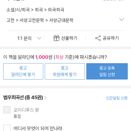
소설/시/희곡
>
희곡
>
외국희곡
고전
>
서양고전문학
>
서양근대문학
선물하기
공유하기
이 책을 알라딘에
1,000
원 (
최상
기준)에 파시겠습니까?
중고
중고
중고 등록
알라딘에 팔기
회원에게 팔기
알림 신청
범우희곡선 (총 45권)
신간알림 신청
오이디푸스 왕
품절
어디서 무엇이 되어 만나랴