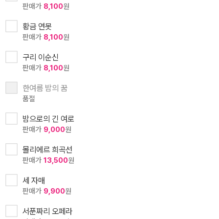
판매가
8,100
원
황금 연못
판매가
8,100
원
구리 이순신
판매가
8,100
원
한여름 밤의 꿈
품절
밤으로의 긴 여로
판매가
9,000
원
몰리에르 희곡선
판매가
13,500
원
세 자매
판매가
9,900
원
서푼짜리 오페라