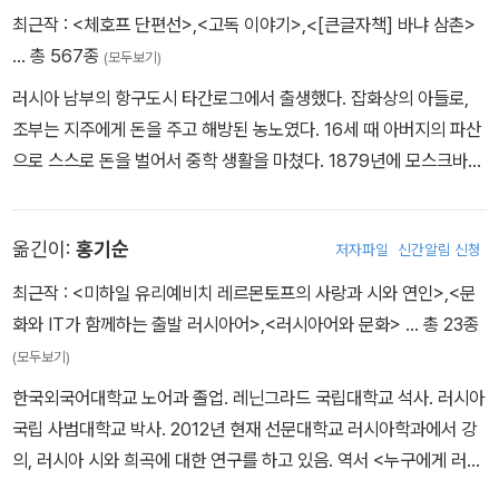
아.
최근작 :
<체호프 단편선>
,
<고독 이야기>
,
<[큰글자책] 바냐 삼촌>
마샤 그럼 어떻게 하란 말이야! (머리를 꽉 감싼다) 그분은 처음에 나
… 총 567종
(모두보기)
에게는 이상한 사람 처럼 여겨졌는데, 나중에 그분을 동정하게 되었
러시아 남부의 항구도시 타간로그에서 출생했다. 잡화상의 아들로,
고……. 그 후에는 사랑을 하게 되 었어……. 그분의 목소리도, 그분의
조부는 지주에게 돈을 주고 해방된 농노였다. 16세 때 아버지의 파산
이야기도, 그분의 불행도, 두 딸도 사랑하게 되 었어…….
으로 스스로 돈을 벌어서 중학 생활을 마쳤다. 1879년에 모스크바
(본문 124페이지 중에서)
대학 의학부에 입학했고, 그와 동시에 가족의 생계를 위해 단편소설
을 오락 잡지에 기고하기 시작했다. 1880년대 전반, 수년에 걸쳐 〈어
옮긴이:
홍기순
저자파일
신간알림 신청
느 관리의 죽음〉 <카멜레온> <하사관 프리시베예프〉 <슬픔〉 등과 같
멀리서 희미하게 총소리가 들린다.
은 풍자와 유머, 애수가 담긴 뛰어난 단편을 많이 남겼다. 작가 그리고
최근작 :
<미하일 유리예비치 레르몬토프의 사랑과 시와 연인>
,
<문
로비치의 재능을 낭비하지 말라는 충고가 담긴 편지에 감동하고 자각
마샤 굽이진 바닷가에 초록색 참나무 그 참나무 위의 황금빛 줄
화와 IT가 함께하는 출발 러시아어>
,
<러시아어와 문화>
… 총 23종
해 〈초원>을 썼다. 희곡 〈이바노프> <지루한 이야기〉 속에는 그 시대
기……. 그 참나무 위의 황금빛 줄기……. 초록색 고양이……. 초록색
(모두보기)
지식인들의 우 울한 생활상이 잘 묘사되어 있다. 1899년에 결핵 요
참나무……. 헷갈려……. (물을 마신 다) 실패한 인생……. 지금 나한테
한국외국어대학교 노어과 졸업. 레닌그라드 국립대학교 석사. 러시아
양을 위하여 크림 반도의 얄타 교외로 옮겨 갈 때까지 단편소설 <결
는 아무것도 필요 없어……. 내 이제 곧 진정할 게……. 상관없어…….
국립 사범대학교 박사. 2012년 현재 선문대학교 러시아학과에서 강
투> <검은 수사> <귀여운 여인> <개를 데리고 다니는 여인> <골짜
굽이진 바닷가에가 무슨 의미지? 왜 이 단어가 내 머릿속에 서 맴돌
의, 러시아 시와 희곡에 대한 연구를 하고 있음. 역서 <누구에게 러시
기> 등을 집필했다. 1896년 희곡 <갈매기>의 상연 실패는 그를 잠
지? 생각들이 혼란스러워.
아는 살기 좋은가><안톤 체호프 선집5-희곡선><벚꽃 동산><갈매