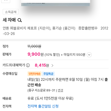
소득공제
세 자매
안톤 파블로비치 체호프
(지은이),
홍기순
(옮긴이)
종합출판범우
2012
-03-26
정가
11,000원
9,900
판매가
원
(10% 할인) +
마일리지 550원
8,415
카드최대혜택가
원
수령예상일
양탄자배송
주말특급
내일(일) 22시까지 주문하면 8월 10일 (월) 아침 7시
출
근전 배송
(중구 서소문로 89-31 )
변경
배송료
유료 (도서 1만5천원 이상 무료)
전자책
전자책 출간알림 신청