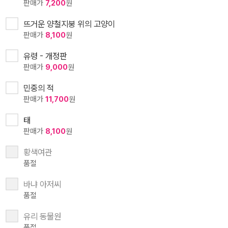
판매가
7,200
원
뜨거운 양철지붕 위의 고양이
판매가
8,100
원
유령 - 개정판
판매가
9,000
원
민중의 적
판매가
11,700
원
태
판매가
8,100
원
황색여관
품절
바냐 아저씨
품절
유리 동물원
품절