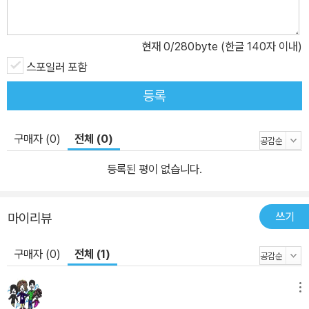
사회에서의 역할에 대해서 고찰했다. 그의 주인공들은 자유로우면서
도 새롭고 행복한 삶을 꿈꾸지만, 그렇게 살기 위해서는 무엇을 행해
현재
0
/280byte (한글 140자 이내)
야 할지, 어떻게 자신과 자신의 친지들의 내면 깊숙이 자리하고 있는
스포일러 포함
두려움과 노예근성에서 벗어나게 해야 할지에 대한 구체적인 방법을
모르고 있다. 체호프는 언어 예술가였으며, 희곡과 단편 장르의 혁신
등록
자였다. 체호프는 평범한 일상생활을 살아가는 민중들의 묘사를 통해
서 동시대 삶의 복잡성을 심도 있게 전달하였다. 그는 어떤 교리나 철
구매자 (0)
전체 (0)
학을 분명하게 주장하지 않았지만, 그의 작품들에는 의미 있는 생각
들과 도덕적인 내용들이 가득하였고, 예술적인 면에서도 완성된 작품
등록된 평이 없습니다.
을 발표하였다. 체호프의 대부분의 작품들은 인간의 보편적 가치에
대해 다시 생각하도록 하고, 인간의 가치에 대한 믿음을 더욱 강화시
쓰기
마이리뷰
켜 준다. 체호프의 희곡은 사회적일 뿐만 아니라 복잡한 내면의 심리
적인 갈등을 묘사하고 있다. 그의 희곡의 줄거리는 단순하지만, 무대
구매자 (0)
전체 (1)
에서 연출되는 공연의 내용은 모든 것이 일상의 삶처럼 복잡하기도
하고 단순하기도 하다. 체호프의 등장인물들은 식사를 하고, 날씨에
메뉴
관해 이야기하고, 이곳저곳을 왕래할 뿐만 아니라, 그들이 왜 불행하