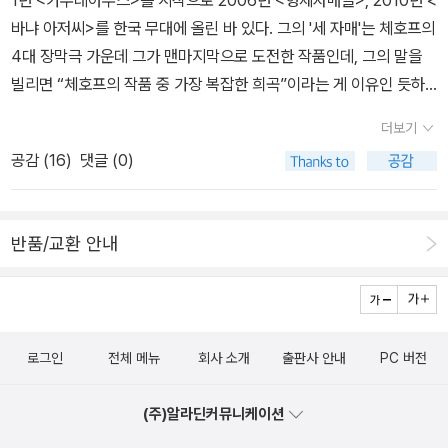
어 준다. 체호프의 희곡 작품들은 다양한 차원에서 ‘예술의 자율성’을
바냐 아저씨>를 한국 무대에 올린 바 있다. 그의 '세 자매'는 체호프의
획득하고 있으며, 살아있는 유기체처럼 독자와 자유롭게 만나면서
4대 장막극 가운데 그가 맨마지막으로 도전한 작품인데, 그의 말을
‘적극적인 여백의 미학’을 만들어 내고 있다. 따라서 체호프의 시학은
빌리면 “체호프의 작품 중 가장 복잡한 희곡”이라는 게 이유인 듯하
변화하는 다양한 현실 상황들에 맞추어 늘 새롭게 적용할 수 있고, 새
다. 그래서 그가 해석한 <세 자매>가 더 궁금한데, 공연은 4월 10일
더보기
로운 해석이 가능한 ‘현대성’을 담보하고 있다.
부터 12일까지 3일간 LG아트센터에서 진행된다. 연극 애호가라면
공감 (
16
)
댓글 (0)
놓치기 아까운 기회다. 공연 포스터를 참고하시길.
13. 03. 12. P.
S. 공연 소식은 오늘 한겨레문화센터의 강의 '로쟈의 러시아문학 클
럽'을 종강하면서 자료를 검색하다가 알게 된 것이다. 개인적으로는
반품/교환 안내
국내에서도 공연된 <바냐 아저씨>를 러시아에서 본 기억이 있다. 방
한 공연 가운데서는 <형제자매들>을 보았다. 그의 대작 <제목 없는
희곡>도 언젠가 한국에서 공연될 수 있기를 기대한다...
로그인
전체 메뉴
회사 소개
출판사 안내
PC 버전
(주)알라딘커뮤니케이션