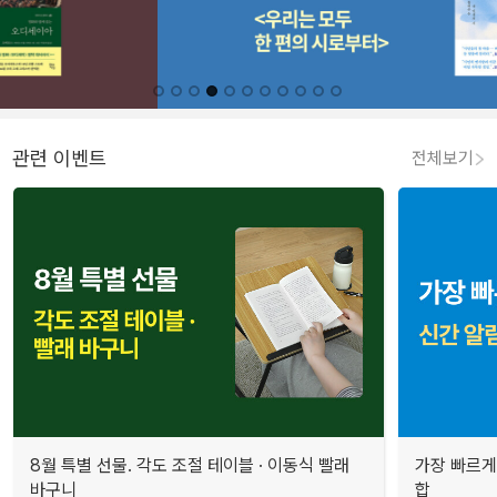
관련 이벤트
전체보기
8월 특별 선물. 각도 조절 테이블 · 이동식 빨래
가장 빠르게
바구니
합