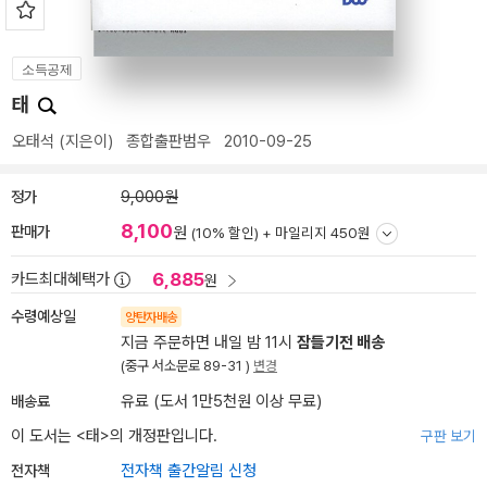
소득공제
태
오태석
(지은이)
종합출판범우
2010-09-25
정가
9,000원
8,100
판매가
원
(10% 할인) +
마일리지 450원
6,885
카드최대혜택가
원
수령예상일
양탄자배송
지금 주문하면 내일 밤 11시
잠들기전 배송
(중구 서소문로 89-31 )
변경
배송료
유료 (도서 1만5천원 이상 무료)
이 도서는 <
태
>의 개정판입니다.
구판 보기
전자책
전자책 출간알림 신청