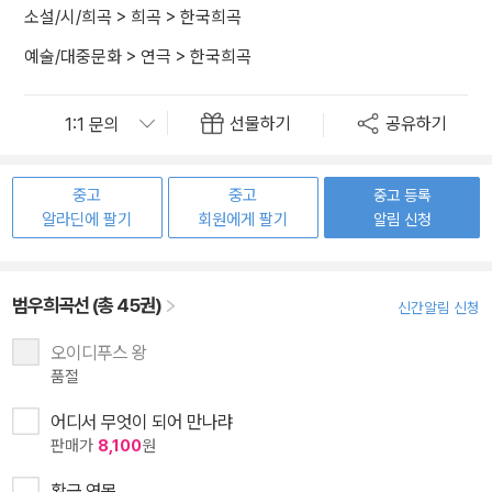
소설/시/희곡
>
희곡
>
한국희곡
예술/대중문화
>
연극
>
한국희곡
선물하기
공유하기
중고
중고
중고 등록
알라딘에 팔기
회원에게 팔기
알림 신청
범우희곡선 (총 45권)
신간알림 신청
오이디푸스 왕
품절
어디서 무엇이 되어 만나랴
판매가
8,100
원
황금 연못