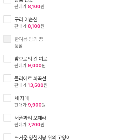
판매가
8,100
원
구리 이순신
판매가
8,100
원
한여름 밤의 꿈
품절
밤으로의 긴 여로
판매가
9,000
원
몰리에르 희곡선
판매가
13,500
원
세 자매
판매가
9,900
원
서푼짜리 오페라
판매가
7,200
원
뜨거운 양철지붕 위의 고양이