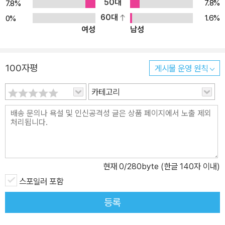
로 부각시킨 작품이라 할 수 있다. 초 분 : 극도로 절제된 언어로 인간
50대
7.8%
7.8%
의 절망과 체념이 한국적 행동방식으로 드러나는 문제를 다루고 있
60대
1.6%
0%
여성
남성
다. 비닐하우스 : 모든 규격화에 대한 파괴가 아닌 그 굴레에 안도하는
인간사를 그린 작품이다. 자전거 : 산업화된 현 사회 속에서 전쟁의 공
포를 체험하지 못한 세대들에게 간접 체험의 기회를 전한다. 사추기 :
100자평
게시물 운영 원칙
전형적인 여성의 특질을 규명하는 작품으로 형식은 현대적인 기법을
구사하고 있으나 과거의 부부생활과 현재를 대비시켜 근본적인 문제
카테고리
를 해결하고자 한 작품이다. 오태석의 이 작품들은 현 세대가 공감할
수 있는 고리를 만들어 주고 있는 것이다.
현재
0
/280byte (한글 140자 이내)
스포일러 포함
등록