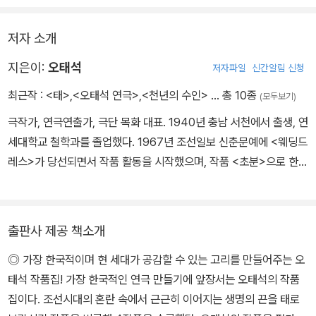
저자 소개
지은이:
오태석
저자파일
신간알림 신청
최근작 :
<태>
,
<오태석 연극>
,
<천년의 수인>
… 총 10종
(모두보기)
극작가, 연극연출가, 극단 목화 대표. 1940년 충남 서천에서 출생, 연
세대학교 철학과를 졸업했다. 1967년 조선일보 신춘문예에 <웨딩드
레스>가 당선되면서 작품 활동을 시작했으며, 작품 <초분>으로 한국
일보 연극영화상 작품상을 수상한 바 있다. 한국 최초로 해외 공연을
하였으며, 김수근 문화상, 백상예술상, 대산문학상, 연극평론가협회
상, 동아연극상 등을 수상하였다. 현재 극단 '木花' 레퍼터리컴퍼니
출판사 제공 책소개
대표로 있으며, 대통령 자문 새천년준비위원회 위원으로 활동중이다.
◎ 가장 한국적이며 현 세대가 공감할 수 있는 고리를 만들어주는 오
한국예술평론가협의회 선정 20세기를 빛낸 한국의 예술인으로 꼽혔
태석 작품집! 가장 한국적인 연극 만들기에 앞장서는 오태석의 작품
다. 저서로 <북소리 울릴때(산문집)>, <백마강 달밤에>, <오태석 희
집이다. 조선시대의 혼란 속에서 근근히 이어지는 생명의 끈을 태로
곡전집(전4권)>이, 작품집으로는 <유다여 닭이 울기 전에>, <자전