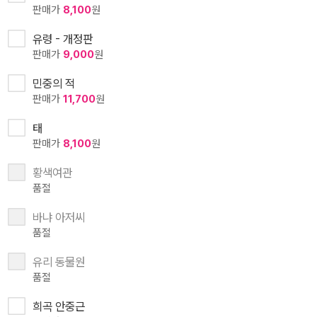
판매가
8,100
원
유령 - 개정판
판매가
9,000
원
민중의 적
판매가
11,700
원
태
판매가
8,100
원
황색여관
품절
바냐 아저씨
품절
유리 동물원
품절
희곡 안중근