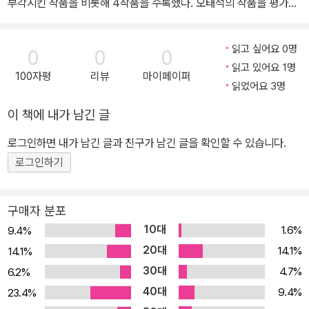
부각시킨 작품을 비롯해 4작품을 수록했다. 오태석의 작품을 평가하
거>, <심청이는 왜 두번 인당수에 몸을 던졌는가>, <환절기>, <초분
는 비평가들은 모두 그의 작품에 묻어나는 한국적인 면모에 초점을
>, <태> 등이 있다. 2022년 11월, 향년 82세를 일기로 세상을 떠났
맞추고 있다. 작품 초분의 경우 극도로 절제된 언어로 시적인 분위기
다.
읽고 싶어요 0명
0
0
0
를 연출하는 반만 초기의 사실주의 작품에 많이 벗어나려 노력한 흔
읽고 있어요 1명
100자평
리뷰
마이페이퍼
적을 드러낸다. 규칙에 의해 규격화된 사람들은 그것에 익숙해서 편
읽었어요 3명
안함을 느끼게 되는 사태를 비판한 작품 비닐하우스에서는 완벽을 추
이 책에 내가 남긴 글
구하는 규격화 속에 빈틈을 주고 있다. 즉 우회적인 방법으로 이야기
를 이끌어 가고 있는 것이다. 이 빈틈이라는 것은 작품의 가치를 두고
로그인하면 내가 남긴 글과 친구가 남긴 글을 확인할 수 있습니다.
말하는 것이 아니라 편안함 속에 안도해 버리는 사람들의 생활을 뚫
로그인하기
고 비쳐지는 인간사의 빈틈을 말한다. 이 외의 작품에서 드러나는 커
다란 주제의 줄기는 결국 한국적인 것으로 집결되게 된다. 즉 체험 속
구매자 분포
에 묻어나는 시대극이라는 표현을 써야 할 것이다. 오태석의 잠재 의
10대
1.6%
9.4%
식 속에 자리잡은 6·25 한국전쟁은 그것을 체험하지 못한 현 세대들
20대
14.1%
14.1%
에게 작품을 통해 또 다른 호기심을 자극하고 있는 것이다. 태 : 조선
30대
4.7%
6.2%
시대 단종과 세조와의 왕위 찬탈을 두고 벌어지는 시대극이다. 왕정
40대
의 혼란 속에서도 근근히 이어져 내려오는 생명의 끈을 태라는 줄기
9.4%
23.4%