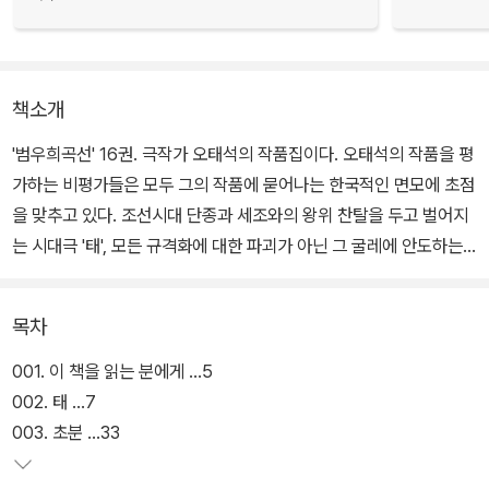
책소개
'범우희곡선' 16권. 극작가 오태석의 작품집이다. 오태석의 작품을 평
가하는 비평가들은 모두 그의 작품에 묻어나는 한국적인 면모에 초점
을 맞추고 있다. 조선시대 단종과 세조와의 왕위 찬탈을 두고 벌어지
는 시대극 '태', 모든 규격화에 대한 파괴가 아닌 그 굴레에 안도하는
인간사를 그린 작품 '비닐하우스', 전형적인 여성의 특질을 규명하는
작품 '사추기' 모두 다섯 편의 작품이 수록되어 있다.
목차
001. 이 책을 읽는 분에게 ...5
002. 태 ...7
003. 초분 ...33