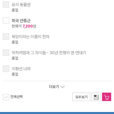
유리 동물원
품절
희곡 안중근
판매가
7,200
원
욕망이라는 이름의 전차
품절
억척어멈과 그 자식들 - 30년 전쟁의 한 연대기
품절
지평선 너머
품절
더보기
전체선택
모두보기