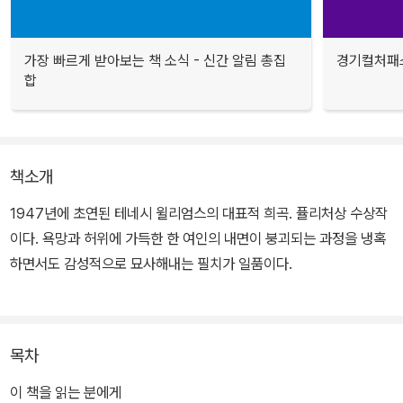
가장 빠르게 받아보는 책 소식 - 신간 알림 총집
경기컬처패스
합
책소개
1947년에 초연된 테네시 윌리엄스의 대표적 희곡. 퓰리처상 수상작
이다. 욕망과 허위에 가득한 한 여인의 내면이 붕괴되는 과정을 냉혹
하면서도 감성적으로 묘사해내는 필치가 일품이다.
주인공 블랭취는 현실도피적으로 살아가는 몰락한 농장 출신의 고독
한 노처녀. 뉴올리언스에 사는 여동생을 찾아가 의지하려 하나, 그녀
목차
의 가식을 꿰뚫어 본 동생 남편 스탠리에 의해 철저하게 유린당하고,
결국 정신병원원에 수용되고 만다.
이 책을 읽는 분에게