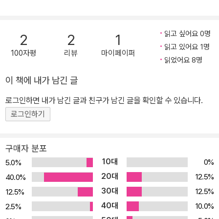
고 있는데 영미문학 작품, 그 가운데서도 영미희곡 작품을 끊임없이
우리말로 번역한 공로로 '실험극장 에쿠우스 장기공연 공로상' '한국
일보 제16회 한국 연극 영화 텔레비전 예술 특별상' '한국연극협회 한
읽고 싶어요 0명
2
2
1
국 연극 100호 기념 최다 집필상' '한국연극협회 한국 연극 100호 기
읽고 있어요 1명
100자평
리뷰
마이페이퍼
념 최다 집필상' '한국연극협회 한국 연극 공로상' '명지대학교 제1회
읽었어요 8명
학술상' '한국예술연구원 동랑 유치진 연극상' '한국연극예술 본상'을
이 책에 내가 남긴 글
잇달아 수상했다. 또한, 그는 한국 셰익스피어학회 회장을 역임했다.
지은 책으로 <셰익스피어 비화>, <무대의 전설-명배우 명연기> 등
로그인하면 내가 남긴 글과 친구가 남긴 글을 확인할 수 있습니다.
이 있다. 옮긴 책으로는 <에쿠우스>, <유리동물원>, <느릅나무 밑의
로그인하기
욕망>, <욕망이라는 이름의 전차> 등이 있다.
구매자 분포
10대
0%
5.0%
20대
12.5%
40.0%
30대
12.5%
12.5%
40대
10.0%
2.5%