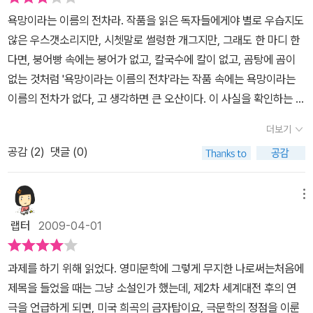
욕망이라는 이름의 전차라. 작품을 읽은 독자들에게야 별로 우습지도
않은 우스갯소리지만, 시쳇말로 썰렁한 개그지만, 그래도 한 마디 한
다면, 붕어빵 속에는 붕어가 없고, 칼국수에 칼이 없고, 곰탕에 곰이
없는 것처럼 '욕망이라는 이름의 전차'라는 작품 속에는 욕망이라는
이름의 전차가 없다, 고 생각하면 큰 오산이다. 이 사실을 확인하는 데
는 그리 오랜 시간이 걸리지 않는다. 단지 이것만을 확인하기 위해 애
더보기
써 작품을 끝까지 읽지 않아도 된다는 얘기다. 서점에서 슬쩍 앞 부분
공감 (
2
)
댓글 (0)
몇 쪽만 읽으면 된다. 욕망이라는 이름의 전차는 작품의 맨 앞 부분에
나오니까. 농담처럼. 작품의 배경인 '극락' 거리를 지나는 전차의 이름
이 바로 '욕망'이다. 굳이 한국말로 한다면 욕망호. 무궁화호, 통일호,
메뉴
새마을호 같이 거룩한 이름을 제쳐두고 뜬금 없이 욕망호라니. 그것
랩터
2009-04-01
도 극락로(路)를 지나다니는 욕망호라. 종로를 지나는 1호선도 아니
고, 충정로를 지나는 2호선도 아니고, 또 충무로를 지나는 3호선도 아
과제를 하기 위해 읽었다. 영미문학에 그렇게 무지한 나로써는처음에
니고 대학로를 지나는 4호선도 아니고, 극락로의 욕망호라니. 좀 우
제목을 들었을 때는 그냥 소설인가 했는데, 제2차 세계대전 후의 연
습다. 하지만 잊지 말자. '욕망이라는 이름의 전차'라는 희곡 속에는
극을 언급하게 되면, 미국 희곡의 금자탑이요, 극문학의 정점을 이룬