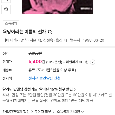
소득공제
욕망이라는 이름의 전차
테네시 윌리암스
(지은이),
신정옥
(옮긴이)
범우사
1998-03-20
정가
6,000원
5,400
판매가
원
(10% 할인) +
마일리지 300원
배송료
유료 (도서 1만5천원 이상 무료)
전자책
전자책 출간알림 신청
알라딘 만권당 삼성카드, 알라딘 15% 청구 할인
최대 1만원 또는 2만원 할인(전월 30만원 또는 60만원 이용 시) / 카드 발
급월 +1개월까지는 전월 실적이 없어도 최대 1만원 혜택 제공
카드/간편결제 할인
무이자 할부
소득공제 250원