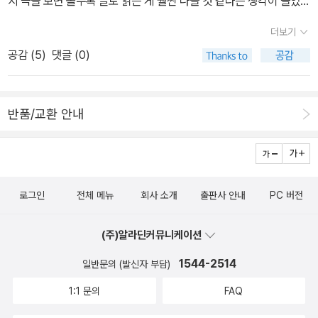
지 극을 보면 볼수록 글로 읽는 게 훨씬 나을 것 같다는 생각이 들었
이름의 전차'는 바닥에 내팽겨진 채 신경질적이고 불안한 눈빛을 뿜
다.자연히 집에 와서 책을 검색해봤는데, 민음사 책 소개 중 다음 내용
어내는 블랭취와 야비함으로 똘똘 뭉친 스탠리 코왈스키로 요약된다.
더보기
이 유독 눈에 띄었다. B사 스텔라 시중을 드는 것이 기뻐서 그래요,
난 여전히 매력적이다, 난 순수하다, 난 금욕적이다. 이런 수많은 거짓
공감 (
5
)
댓글 (0)
블랑쉬. 더 가정적인 기분이 되거든요.민음사 스텔라 난 언니 시중을
으로 치장된 '극락'의 거리에서 블랭취를 꺼낸 것은 순종적인 동생 스
들고 싶어. 그러면 친정에 있는 기분이야. 이 부분에 유난히 관심이 간
텔라의 애정도 아니고 어두운 조명 탓에 한 눈에 반해 버린 뜨내기 건
것은 아까 본 연극의 자막에서도 B사처럼 '가정적'이라는 표현을 썼
달의 사랑도 아니다. 엉뚱하게도 그녀를 구출(?)해낸 건 스탠리였고,
반품/교환 안내
기 때문이다.그래서 해당 부분의 원문을 찾아봤다. Stella I like to w
구체적으로 말하면 스탠리의 강간이다. 그로 인해 거짓과 현실사이의
ait on you, Blanche. It makes it seem more like home. 과연
아슬아슬한 균형은 깨지고 이것은 블랭취를 화려한 '극락의 거리'가
'home'이 '가정'의 의미로 쓰였을까 '친정'의 뜻으로 쓰였을까.두 의
아닌 비참한 '현실의 거리'로 원상복귀 시킨다. 그녀가 감추고 싶어했
미가 명백히 다르기 때문에 두 번역 중 하나는 틀린 것이라 할 수 있
던 진실은-남편은 동성애자였고 그래서 자살했으며 그녀 자신도 자
로그인
전체 메뉴
회사 소개
출판사 안내
PC 버전
다.해당 대사를 구글에 검색해 본 결과 해외 사이트에서 이런 글들을
신이 가르치던 제자와의 추문 때문에 극락의 거리로 오게 되었다는
찾을 수 있었다. Stella has two lines that illustrate her past in
사실-모두 백일하에 드러나고 블랭취는 이 모든 것들을 견디지 못하
(주)알라딘커뮤니케이션
Belle Reve: ⓐ'I like to wait on you, Blanche. It makes it see
고 결국 미쳐 버린다. 작가가 말하고자 했던 결론이 '극락로'의 '욕망
m more like home.' AND ⓑ'You never did give me a chance
호'에 모두 들어있다고 말하면 너무 억진가? 작가의 의도를 얼기설기
1544-2514
일반문의 (발신자 부담)
to say much, Blanche. So I just got in the habit of being qu
끼워 맞춰보면 대충 이렇다. 블랭취에겐 극락의 거리가 진짜 극락의
1:1 문의
FAQ
iet around you.' (출처: https://www.theatrefolk.com/spotlig
거리였던 것이다. 과거도 없고 미래도 없으며 그래서 모든 것이 가능