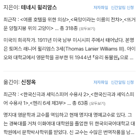
지은이:
테네시 윌리암스
저자파일
신간알림 신청
최근작 :
<여름 호텔을 위한 의상>
,
<욕망이라는 이름의 전차>
,
<뜨거
운 양철지붕 위의 고양이>
… 총 318종
(모두보기)
미국의 희곡작가. 1911년 미국 남부 미시시피 주에서 태어났다. 본명
은 토머스 래니어 윌리엄스 3세(Thomas Lanier Williams III). 아이
오와 대학교에서 영문학을 공부한 뒤 1944년 『유리 동물원』으로 이
름을 알렸고, 1947년『욕망이라는 이름의 전차』로 퓰리처상을 받고
1955년 『뜨거운 양철지붕 위의 고양이』로 다시 퓰리처상을 받으면
옮긴이:
신정옥
저자파일
신간알림 신청
서 명실공히 유진 오닐 이후 미국 최고의 극작가로 평가받게 되었다.
『여름과 연기』(1948),『장미 문신』(1951), 『이구아나의 밤』(1961),
최근작 :
<한국신극과 셰익스피어 수용사 2>
,
<한국신극과 셰익스피
『우유 기차는 이제 여기 멈추지 않는다』(1963), 『여름 호텔을 위한
어 수용사 1>
,
<헨리 6세 제3부>
… 총 63종
(모두보기)
의상』(1980) 등 30편의 희곡을 발표했다. 1983년 2월, 뉴올리언즈
명지대 영문학과 교수를 역임하고 현재 명지대 명예교수로 있다. 그
의 한 호텔방에서 타계했다.
는 경북대를 거쳐 이화여대 대학원을 졸업한 뒤 한국외국어대학교 대
학원에서 문학박사학위를 받았다. 신 교수는 수많은 번역작품을 남기