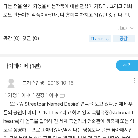
욕망이라는 이름의 전차가 '진짜'(?) 등장한다. 일 주일 전 일간지 문
다는 점을 알게 되었을 때는작품에 대한 관심이 커졌다. 그리고 영화
화면에는 브로드웨이의 새 연극, '욕망이라는 이름의 전차'를 소개하
로도 만들어진 작품이라길래, 더 흥미를 가지고 읽었던 것 같다. 먼저,
는 기사가 한 면 가득히 실렸다. 한국 연극은 자세히 소개 좀 안 해주
'욕망이라는 이름의 전차'는 뉴올리언스에 실제로 존재하는 전차의 이
나. 가서 볼 수도 없는 브로드웨이 극장에는 왠 지대한 관심? 궁시렁
더보기
름이었다. 그리고 이 작품은 욕망에 가득한 여인인 주인공 블랭취의
궁시렁. 터무니없는 시기와 영양가 없는 불평불만이 뒤섞인 푸념을
공감 (
0
)
댓글 (0)
내면이 붕괴되는 과정을 냉혹하면서도 감성적으로 잘 묘사 되어진 작
하다가 절로 하! 하고 나오는 신음소리. 블랭취를 맡은 글렌 글로스의
품인 것 같다. 블랭취가 동물적인 스탠리와 다른 사람들에게 비난과
눈에서 뿜어져 나오는 그 싸늘함과 오싹함이라니. 대(大) 배우는 아
박해를 받을 때는 동정의 마음도 들기도 했으나, 나 또한 그런 블랭취
무 말 없이 서 있기만 해도 기(氣)가 마구 뿜어져 나오나 보다. 사진
쓰기
마이페이퍼 (1편)
의 삶을 온전히 받아들이지는 못했던 것 같다. 작품일 뿐이라지만, 실
만 슬쩍 봤는 대도 이렇게 가슴이 바싹 오그라들 것 같다니! 허무맹랑
제로 저런 여자가 있다면, 동정과 실망감이 공존하지 않았을까 싶다.
한 꿈. 이 연극을 직접 보고 싶다. 물론 불가능하다. 접자. 그 꿈을 접
그거슨인생
2016-10-16
메뉴
어쨌든, 윌리암스는 인간내면의 욕망을 이끌어내어 작품화 하는데 성
자마자 생각난 것은 다름 아닌 범우사 문고판의 표지였다. 왜냐하면
공한 것 같다.
｀가정｀이냐 ｀친정｀이냐
거기에선 젊은 말론 브란드의 모습을 확인할 수 있으니까. 스탠리 코
오늘 'A Streetcar Named Desire' 연극을 보고 왔다.실제 배우
왈스키. 더 할 나위 없이 멋진 악역. 이 보다 더 멋진 악역이 또 있을
들의 공연이 아니고, 'NT Live'라고 하여 영국 국립극장(National T
까. '베니스의 상인' 속의 비정한 샤일록보다, '오델로'의 간교한 이아
heatre)이 연극을 촬영해 전 세계 공연장과 영화관에 생중계 또는 앙
고 보다 더 멋진 악역을 꼽으라면 난 단연코 스탠리 코왈스키를 꼽고
코르 상영하는 프로그램이었다.역시 나는 영상보다 글을 좋아해서인
싶다. 블랭취와 스탠리. 결국 테네시 윌리엄스의 대표작 '욕망이라는