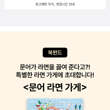
hts/analysis-and-exercise-a-streetcar-named-desire)(졸역:
한 그런 극락 말이다. 하지만 블랭취를 이 거리로 데려온 것이 욕망이
중고매장 위치, 영업시간 안내
'스텔라의 대사 중 두 군데가 벨 리브에서의 과거를 설명해준다. ⓐ
라는 이름의 전차라는 농담같은 대사는 그것이 한낱 블랭취 개인의
(문제가 된 대사)와 ⓑ'언니는 내가 말을 많이 할 기회를 절대 안 줬
욕망이 만들어낸 허상에 불과하다 것을 의미한다. 현실은 반드시 그
지. 그래서 난 언니 곁에서는 조용히 있는 습관이 들었어.') 참고로 '벨
사실을 확인시켜준다, 스탠리 코왈스키 행했던 강간처럼, 아주 야비
리브'는 두 자매가 어린 시절 살던 곳이다. When Blanche first arri
한 방법을 통해서.
ves at Stella's flat, in scene one, the conversation alludes t
o Blanche's overbearing nature (when the women were girl
s). 'You never did give me a chance to say much, Blanche.'
Here, readers can assume that Blanche was very controllin
g, spoke a lot (probably even for Stella), and Stella clearly
accepted it. In scene five, Stella states her liking of wantin
g on Blanche: 'I like to wait on you, Blanche. It makes it see
m more like home.' Here, it seems as though Stella accepte
d her role as Blanche's 'servant.' She, Stella, probably acce
pted the fact that she lived in Blanche's shadow. (출처: htt
p://www.enotes.com/homework-help/there-anything-this