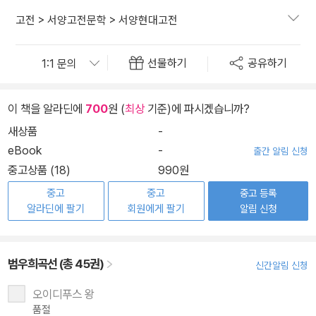
고전
>
서양고전문학
>
서양현대고전
선물하기
공유하기
이 책을 알라딘에
700
원 (
최상
기준)에 파시겠습니까?
새상품
-
eBook
-
출간 알림 신청
중고상품 (18)
990원
중고
중고
중고 등록
알라딘에 팔기
회원에게 팔기
알림 신청
범우희곡선 (총 45권)
신간알림 신청
오이디푸스 왕
품절