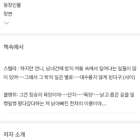
등장인물
뉴올리언스에는 실제로 `욕망'이라는 이름의 전차 노선이 있어, 이를
장면
따서 제목을 지은 것이라고. 이 작품은 1951년 엘리아 카잔에 의해
영화화 되어 대중들에게는 말론 브란도와 비비안 리의 소름끼치는 연
기로 인상깊게 남아있다.
책속에서
스텔라 : 하지만 언니, 남녀간에 밤의 어둠 속에서 일어나는 일들이 많
이 있어---그래서 그 밖의 일은 별로---대수롭지 않게 된다구.(사이)
블랭취: 그건 짐승의 욕망이야---단지---'욕망'---낡고 좁은 길을 덜
컹덜컹 왔다갔다하는 저 낡아빠진 전차의 이름이야....
저자 소개