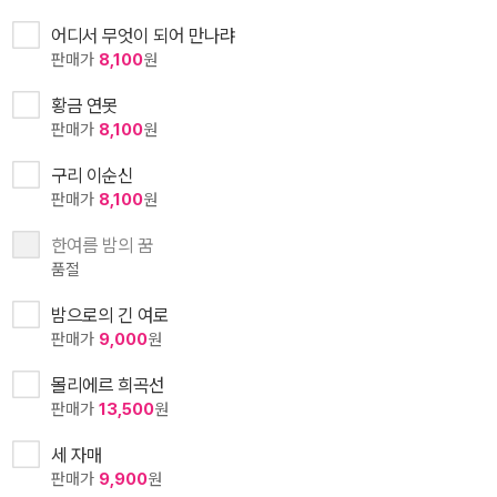
어디서 무엇이 되어 만나랴
판매가
8,100
원
황금 연못
판매가
8,100
원
구리 이순신
판매가
8,100
원
한여름 밤의 꿈
품절
밤으로의 긴 여로
판매가
9,000
원
몰리에르 희곡선
판매가
13,500
원
세 자매
판매가
9,900
원