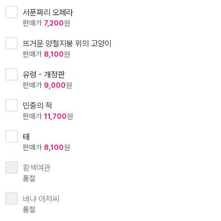
서푼짜리 오페라
판매가
7,200
원
뜨거운 양철지붕 위의 고양이
판매가
8,100
원
유령 - 개정판
판매가
9,000
원
민중의 적
판매가
11,700
원
태
판매가
8,100
원
황색여관
품절
바냐 아저씨
품절