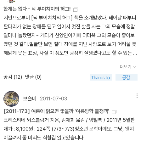
국 ｀The Indian in the cupboard｀시리즈 다 읽었네요.^
이게 뭐하는 짓인가!' 싶었다.2. <늘푸른 작은도서관> 개봉 박두! 8월
접근할 수 있을 거 같아 장바구니에 담는다. <우체국 도둑 놈!
있는지 독자의 궁금증을 풀어준 책이다. 서재 사진이 들어 있어 그들
한계는 없다 - 닉 부이치치의 허그!
^ 거이 6년만에 나니아 시리즈를 다시 읽게 된것 같네요. 네버
초부터 아들 방에 서재를 꾸미고 책을 정리하는데 벌써 20일이 훌쩍
놈! 놈!> 크리스티네 뇌스틀링거 / 개임나무영화 놈놈놈이 생각나는
의 서재를 구경하는 것도 황홀했고, 지식인들이 추천하는 책 중에 내
지인으로부터 [닉 부이치치의 허그] 책을 소개받았다. 태어날 때부터
랜드 클래식 시리즈가 너무 이뻤던것이 기억났는데, 언젠가 영어로
지났다.삼남매가 뭉치기 전에 끝내려 했는데, 거실 아랫목을 비우려
제목이지만, 크리스티네 뇌스틀링거는 정말 대단한 작가다.내가 읽은
가 읽은 책이 있으며 공연히 어깨가 으쓱해졌다. 또한 이분들도 구입
팔다리가 없는 장애를 딛고 일어서 멋진 삶을 사는 그의 모습에 정말
읽어야지...했는데, 지금에야 오디오북과 함께 읽게 되었습니다. 오디
니 더 이상 책을 꽂을데가 없다. 할 수 없이 오늘 거실 아랫목에 둘 책
건 '여름방학 불청객'과 '오이대왕' 뿐이지만 결코 실망시키지 않았다.
한 책이나 선물받은 책을 다 읽지는 못한다는 고백에 위로를 받기도
얼마나 놀랐던지~ 게다가 신앙인이기에 더더욱 그의 모습이 좋아보
오북 자체에 이쁜 삽화가 있어서 더 마음에 들었는데, 각 권마다 리더
장을 장만했다. 밝은 나무색이 아닌 중후한 색감이라 더 폼이 난다. 아
<나랑 친구 알래?> 수지 모건스턴 / 크래용하우스알라딘에도
했다. 1만 2천권을 소장한 이안수씨는 분류하지 않고 자유롭게 보고
였던 것 같다.얼굴만 보면 절대 장애를 지닌 사람으로 보기 어려울 듯
가 달라요. 게다가 배우들이 읽어줘서인지 감정처리도 더 좋았던것
들 방에 꽂았던 책을 일부 다시 옮겨와 빨리 정리하고 <늘푸른 작은
수지 모건스턴 매니아가 꽤 있는 거 같다. 물론 어른들이다.^^나도 몇
아무 자리나 꽂을 수 있게 한다기에, 나도 늘푸른 작은도서관 책을 고
해맑게 웃는 표정, 사실 이 정도면 굉장히 잘생겼다고도 할 수 있는 외
같습니다. 아직 시리즈 3권이 남았는데, 올해 읽을수 있을지 모르겠
도서관> 신청서 접수해야 하는데... 마음은 슬라이딩 이중 책장으로
권 갖고 있는데, 아직 못 읽은 책도 많고~ 출간된 책도 무지무지 많네
생스럽게 분류하지 말아야지 마음 먹었다.^^ 한국예술종합학교에 다
모를 지닌 닉 부이치치를 영상 속으로 만나며, 얼른 이 책을 다 읽어보
네요. ｀퍼시 잭슨｀의 작가 릭 리오던이 이번에는 이집트 신화를
꾸미고 싶었다.>> 접힌 부분 펼치기 >> 우리집 서재 책장은 며칠 후
~ @@ 책만 사들이고 안 쓸 확률이 높은 오픈키드 독서감상문
더보기
니는 저자가 홍익대 청소노동자들이 대량 해고에 맞서 49일간 벌였
리란 결심을 했다.사실 제목은 익히 들어 알고 있었지만, 그동안은 이
다룬 책을 내었네요. 재미있게 읽었는데, 시리즈로 계속 출간될 예정
에 공개하겠습니다.^^ << 펼친 부분 접기 <<3. 방과후학교 코디네이
대회 대상도서는 일단 도서관에서 찾아보고... 일과 직업 시리즈 <영
공감 (
12
)
댓글 (0)
던 싸움에 연대했던 경험으로, 비정규직 시대의 불안정한 고용과 열
책을 꼭 읽어보고 싶은 생각이 없었으니 어제를 기점으로 달라졌다.
인지라 다 완결되면 다시 한번 오디오북으로 읽어볼까합니다. 판타
터(업무보조)가 되다. 지난 16일 출강하던 중학교에서 연락을 받았는
차영차 그물을 올려라> 는 어부가 하는 일을 알게 해주는 책이고,<나
악한 노동현실을 고발하는 르포다.새벽 6시부터 하루 10시간 이상
당장이라도 책을 펼쳐서 읽고 싶지만, 그렇게 할 수 없는 여건이 아쉬
지소설로 분류하기에 살짝 에매모호한 책이었어요. 성장문학이면서,
데, 코디 채용공고에 아무도 응시하지 않았다고 겸할 수 있는지 물었
는 우리 마을 주치의>는 의사선생님에 대해 알 수 있는 책이다. 우리
노동하면서 고작 75만원을 받는 청소노동자들과, 하루 8시간의 노동
운 지금. 이 책의 리뷰들을 읽으면서 얼른 내 손에 [닉 부이치치의 허
미스터리적이기도 하지만 군데 군데 판타지적인 요소들이 이 책을 더
보슬비
2011-07-03
메뉴
다. 8월초채용공고를 보면서, '이거 내가 하면 딱인데...' 생각했었는
동네에서 한 자리에서 20년 이상 의원을 하는나의 주치의는 동갑이
만으론 도저히 살 수 없어 야근이나 특근을 해야만 생계를 꾸리는 현
그]를 올려놓으리라 다짐한다.지금 내가 처한 건 닉 부이치치의 삶에
아름답게 느꼈기에 판타지 쪽으로 장르를 선택한 책입니다. 어슐러
데 잘됐다 싶었다. 16일 서류를 준비해 접수하고, 23일 운영위 심의
지만, 여전히 청년처럼 곱다.나는 고혈압 약을 먹으며 늙어간다고 억
[2011-173] 여름에 읽으면 좋을까 '여름방학 불청객'
실에 '인간답게' 살 권리를 요구하는 노동자들을 폭력으로 제압하는
비하면 아무것도 아닌 듯.보다 밝고 긍정적인 삶을 사는 나 자신이 되
르귄의 '어스시의 마법사'는 정말 오랜동안 기대했는데, 기대를 너무
를 거쳐 확정됐는데 주2회 수업은 안하고 코디업무만 보기로 했다.
울해했더니당신은 겉만 멀쩡하지 고개가 뒤로 돌아가지 않는다며억
크리스티네 뇌스틀링거 지음, 김재희 옮김 / 양철북 / 2011년 5월판
정부와 사용자들. 수조원의 순이익을 내면서도 노동자의 희생만 요구
어야겠다고 생각한다. 책을 읽기도 전에 그런 생각이 드는데, 책을 읽
많이해서 좀.... 영어로 읽어야지 더 재미있지 않을까 고민되게 했던
방과후학교 코디는 하루 3시간 월 50만원씩 5개월 근무한다. 확정된
울해할 것 없다고 하더라.ㅋㅋ 일과 직업 시리즈는 내가 좋아하는 책
매가 : 8,100원 : 224쪽 (7/3~7/3)청소년 문학이예요. 그냥, 왠지
하는 그들은 상생을 모른단 말인가! 읽는내내 분통이 터지고 눈물도
고 나 자신의 모습이 어떨런지...닉 부이치치의 허그(HUG) 닉 부이
작품이예요. 내년에 영어와 오디오북 함께 도전해볼까 살짝 고민해봅
내 근무시간은 오후 2시 30분부터 5시 30분까지라 딱 좋다. 하지만
이라 꼭 구입하는데,신간 2권만 갖추면 시리즈를 모두 소장한다.<그
이끌려서 좀 머리도 식힐겸 읽고있습니다.
났다. 많이 배우고 가진 자들이 뭐하는 짓인지... 이 따위 인간들을 보