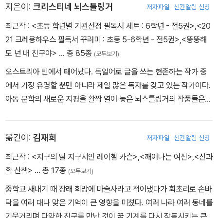
지은이:
크리스티네 뇌스틀링거
저자파일
신간알림 신청
최근작 :
<초등 학년별 기관선정 필독서 세트 : 6학년 - 전5권>
,
<20
21 크레용하우스 필독서 꾸러미 : 초등 5-6학년 - 전5권>
,
<뚱뚱해
도 넌 내 친구야>
… 총 85종
(모두보기)
오스트리아 빈에서 태어났다. 독일어로 글을 쓰는 현존하는 작가 중
에서 가장 유명할 뿐만 아니라 제일 많은 독자를 갖고 있는 작가이다.
아동 문학의 새로운 지평을 활짝 열어 놓은 뇌스틀링거의 작품들은
교육적이며 사회적인 문제까지 폭넓게 다룰 뿐만 아니라 상상력과 재
미있는 유머가 가득한 책으로 평가받고 있다. 뇌스틀링거는 한스 크
옮긴이:
김재희
저자파일
신간알림 신청
리스티안 안데르센 상, 독일 청소년 문학상, 오스트리아 국가상, 오스
트리아 문화 공로상 등 수많은 상을 받았다.
최근작 :
<지구의 딸 지구시인 레이첼 카슨>
,
<깨어나는 여신>
,
<신과
학 산책>
… 총 17종
(모두보기)
중학교 새내기 때 장래 희망에 마술사라고 적어냈다가 회초리로 손바
닥을 여러 대나 맞은 기억이 큰 영향을 미쳤다. 여러 나라 여러 동네를
기웃거리며 다양한 친구를 만난 것이 꿈 기계를 다시 작동시키는 큰