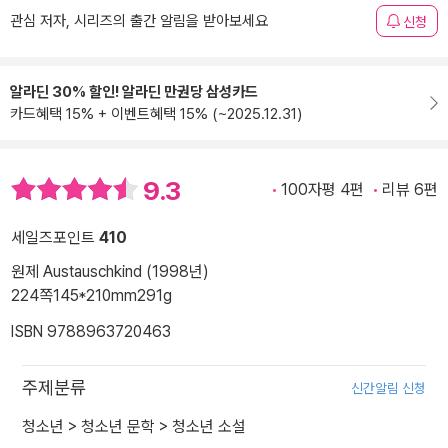
관심 저자, 시리즈의 출간 알림을 받아보세요
신청
알라딘 30% 할인! 알라딘 만권당 삼성카드
카드혜택 15% + 이벤트혜택 15% (~2025.12.31)
9.3
100자평 4편
리뷰 6편
세일즈포인트
410
원제 Austauschkind (1998년)
224쪽
145*210mm
291g
ISBN 9788963720463
주제분류
신간알림 신청
청소년
>
청소년 문학
>
청소년 소설