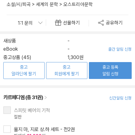
소설/시/희곡
>
세계의 문학
>
오스트리아문학
선물하기
공유하기
새상품
-
eBook
-
출간 알림 신청
중고상품 (45)
1,300원
중고
중고
중고 등록
알라딘에 팔기
회원에게 팔기
알림 신청
카르페디엠 (총 31권)
신간알림 신청
스피릿 베어의 기적
절판
울지 마, 지로 상.하 세트 - 전2권