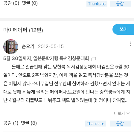
없는 재피터의 행동을 재피터 개인의 잘못으로 지적하지 않고 영국인
공감 (
0
)
댓글 (0)
소년이 원하는대로 조건없는, 아무 이유없는, 원하는 그대로를 수용
나눌 수 있는 훌륭한 소통의 연결고리가 되기를 바란다.
이기 때문이라는 다소 모호한 형태로 약화시키면서 결국은 휴머니티
하며 지지해 주는 모습에서 말이다.그래서 에발트가 엄마를 향해 퍼
의 세계로 다가갈 수 있도록 디딤돌을 놓아간다. 이 작품에서 에발트
부은 '엄마는 상대를 있는 그대로 그냥 받아들일 줄은 몰라. 상대한테
의 부모는 훌륭한 부모이다. 부모의 역할을 제대로 수행해 내는 성인
쓰기
마이페이퍼 (12편)
서 내가 갖고 있는 기대치를 확인해야 내 마음을 주는 거지. 그냥 있는
들이다. 그렇기 때문에 문제아로 지적할 수 있는 재피터를 회피하지
그대로 사랑할 수 없는거야'라는 말은 그냥 흘러듣기엔 찔리는 게 많
않고 정면에 부딪치면서 돌파구를 찾아내는 것이다. 우리나라 부모들
순오기
2012-05-15
메뉴
다.나 또한 나와 다른 사람을 어떻게 대하고 있는지 뒤돌아보게 된다.
중에 과연 에발트의 부모처럼 부모자격을 갖춘 사람들이 몇이나 될
내가 원하는대로 바꾸고 싶어하지는 않은지, 내가 정한 틀 안에 있는
5월 30일까지, 일본문학기행 독서감상문대회
까? 솔직히 나도 자녀를 키운 부모지만 에발트의 부모처럼 자격이 충
사람만 이해하고 있지 않은지, 도움의 신호를 보내고 자기를 다시 데
올해로 일곱번째 맞는 양철북 독서감상문대회 마감일은 5월 30
분해 보이지는 않는 것 같다.우선 나만 같아도 재피터 같은 아이를 본
려가기를 기다리는 누군가를 외면하고 있지는 않은지 말이다.
일이다. 앞으로 2주 남았지만, 이제 책을 읽고 독서감상문을 쓰는 것
다면 회피하려 할 것이다. 그런데 문제적인 인간을 회피하지 않고 사
은 어렵지 않다.소나무집님 선우한테 참여하라 권했으면서 안내는 제
랑으로 치유해 주는 에발트의 엄마와 아빠를 보면서 문화의 성숙과
대로 못해 뒤늦게 올리는 페이퍼다.토요일에 만나는 중학생들에게 지
부모의 자격에 대해 깊이 생각하게 되었다. 그리고 교육에 대해서도.
난 4월부터 리플릿도 나눠주고 책도 빌려줬는데 몇 명이나 참여할지.
문제적인 인간과 우리는 어쩔 수 없이 함께 살아야 한다. 인간이 살 수
관심 있는 친구에게 전하라고 리플릿을 주었더니, 경쟁자가 많아지면
있는 공간은 지구로 한정 돼 있기 때문에 문제인물도 우리와 함께 다
더보기
안된다고 안 가져가더라.ㅋㅋ 복도 게시판에 붙여 놓았으니, 볼 사람
른 행성이 아닌 지구에서 부대끼며 살아가야한다. 그렇다면 재피터처
공감 (
1
)
댓글 (8)
은 다 보았을테고... 위에 담긴 책은 학생들이 나한테 빌려간 대상도서
럼 문제아인 아이들을 껴안아주고 마음속의 벽을 허물어 주는 것은
다. 제7회 양철북 독서감상문대회생명·평화·성장을 생각한다하이타