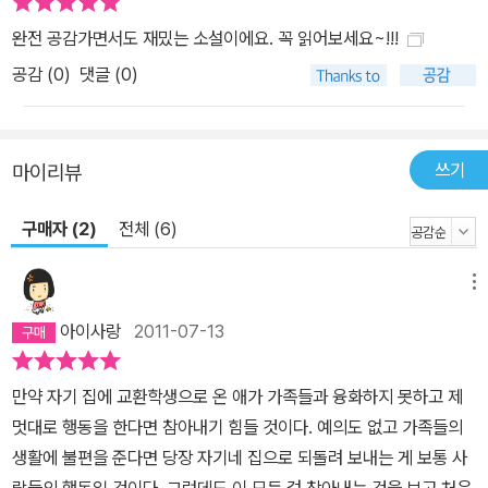
객》의 또 다른 매력은 유머러스하고 유쾌한 에피소드 끝에 스며드는
완전 공감가면서도 재밌는 소설이에요. 꼭 읽어보세요~!!!
잔잔한 감동이다. 감정을 제어할 줄 몰라 무슨 사고를 칠지 예측할 수
공감 (
0
)
댓글 (0)
없는 재스퍼의 행동들은 사랑 받고 싶은 자기만의 표현이었다. 이 사
실을 깨달은 에발트 가족은 진심을 다해 재스퍼를 이해하고 사랑하며
마음의 벽을 두드린다. 아이들이 하는 모든 행동에는 저마다의 사연
쓰기
마이리뷰
과 이유가 있고, 이를 마음으로 받아 안았을 때 마음의 벽 너머에 숨어
있던 아이의 진짜 모습을 발견할 수 있는 것이다. 재스퍼에 대한 편견
구매자 (2)
전체 (6)
을 버리는 과정에서 에발트 가족은 서로의 진짜 모습을 이해하고 성
장한다. 사춘기를 겪는 아이들과 부모에게 ‘정말 의미 있는 소통’은 진
메뉴
짜 자신을 알고 표현하는 것, 서로 그 모습을 인정하는 과정이라는 걸
이 책은 잘 말해주고 있다. 재스퍼와 에발트 가족이 소통하며 성장하
아이사랑
2011-07-13
는 과정을 보면서 이 책을 읽는 독자들에게 나 자신과 우리 가족, 내
주변에 있는 사람들을 자연스럽게 마주하게 된다. 십대들은 재스퍼와
만약 자기 집에 교환학생으로 온 애가 가족들과 융화하지 못하고 제
에발트, 빌레가 하는 말 한마디 한마디에 대리만족을 얻을 것이고 어
멋대로 행동을 한다면 참아내기 힘들 것이다. 예의도 없고 가족들의
른들은 혹시 아이들을 대할 때 그 가치관을 존중하고 한 인격체로 대
생활에 불편을 준다면 당장 자기네 집으로 되돌려 보내는 게 보통 사
하지 않고 소유물로 여기고 있진 않았는지 돌아보게 된다. 독일에서