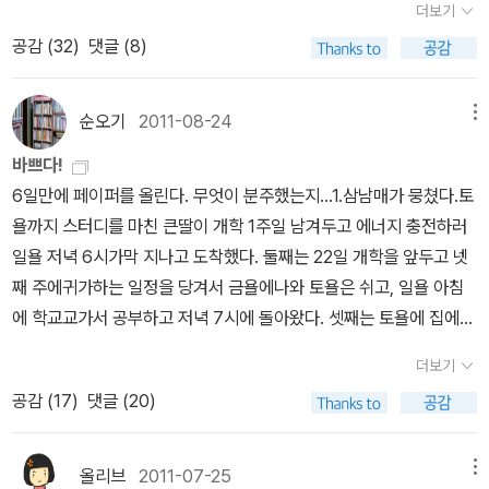
이사벨 아엔데｀의 책을 읽기로 하여, 그녀의 책중 제가 좋아하는 청
더보기
았던 사임당과 다르게 난설헌은 시댁생활로 재능을 가두고 살아야 할
분 접기 <<알라딘에 신간이 뜨면 그 책이 궁금해서 당장 사야 할 것
소년 판타지인 야수 시리즈 3권을 읽게 되었습니다. 예전에 3권은 중
공감 (
32
)
댓글 (8)
'조선 여성'으로 시대의 불운이었다고 한다. 이것이 바로 난설헌의 불
같은 강박감(?^^)에 지름신 강림을 막을 수 없어 읽을 책이 쌓였음에
고영어책을 구매한지라 1,2권은 한글로 3권은 영어로 읽게 되었네
행이요, 천재 시인을 일찍 보낸 우리의 슬픔이기도 하다. 77세의 최
도 꾸역꾸역 장바구니에 담고 결제 버튼을 누른다.하지만, 책이 도착
요. 아마존, 히말라야, 아프리카등 우리가 모르는 오지의 세계의 모험
문희 작가가 그려낸 난설헌은 어떤 모습일지 두근두근 기대가 된
하면 차르르 넘겨보는 것으로 인사를 나누고, 몇몇 곳을 훑어보고는
순오기
2011-08-24
메뉴
을 따라가면서 이사벨 아엔데가 자신의 손자,손녀를 위해 이 글을 창
다. 난설헌을 알기 위해 같이 보면 좋을 책~ 5권은 읽고 소장했지만
또 밀쳐놓게 된다. 그렇게 밀쳐두었던, 지식인의 서재와 문재인의 운
작하게 되었다는 사실을 하고 그녀의 손자, 손녀를 질투하게 한 책이
바쁘다!
나머지 3권은 사고 싶다. 백수의 주머니를 좀 채우려면 리뷰라
명을 마지막 책으로 읽어내서 스스로 머리를 쓰다듬어 주었고,알라딘
네요.^^ '어글리'시리즈로 알게 된 작가예요. 뱀파이어와 기생충에 관
6일만에 페이퍼를 올린다. 무엇이 분주했는지...1.삼남매가 뭉쳤다.토
도 열심히 써야 될 거 같은데....생각처럼 될지는 모르겠다.그래도 알
천사님들이 늘푸른 작은도서관에 보내주신 책 중에서도 몇 권 간택해
한 독특한 이론을 만든 작품인데 은근 재미있었습니다. 은근 시리즈
욜까지 스터디를 마친 큰딸이 개학 1주일 남겨두고 에너지 충전하러
라딘 '명사가 추천하는 이달의 좋은 어린이 책' 리뷰는 꼭 쓴다.2월 추
서 읽었으니 내심 뿌듯했다.^^ 빛고을 독서마라톤 일지에 기록했던
기대하게 하는 작품이기도 하고요. 다음해에는 그의 작품은 '미드나
일욜 저녁 6시가막 지나고 도착했다. 둘째는 22일 개학을 앞두고 넷
천도서는 이름만 들어도 '와아~' 소리가 절로 나올 작가들이다. <브
것을 일부 옮겨보면...'노무현의 친구 문재인이 아니라, 문재인의 친구
이터' 시리즈를 읽어볼 계획이예요. 그렇지 않아도 도서관에 판타지
째 주에귀가하는 일정을 당겨서 금욜에나와 토욜은 쉬고, 일욜 아침
레히트의 어린이 십자군> 베르톨트 브레히트 / 새터'세익스피어 이후
노무현'이라고 노무현 대통령이 말할 만큼, 여섯 살이나 어리지만 진
소설은 신청 불가인데, 이제 책배달 서비스가 가능해서 다른 도서관
에 학교교가서 공부하고 저녁 7시에 돌아왔다. 셋째는 토욜에 집에
가장 중요한 극작가로 평가받는 베르톨트 브레히트, 국내에서 1989
정한 친구로 살았던 두 분의 관계는 정말 '운명적'이었다. 살아서나 죽
에 있는것을 발견했거든요. ｀The Indian in the cupboard｀
왔다가 일욜 밤 8시까지 기숙사에 가기 전, 한 시간쯤 언니랑 함께 있
년까지 사회주의자라는 명목으로 금서 조치되었다가, 해금된 후로는
어서도 두 사람의 삶은 많은 이들에게 회자 될 것이다. 인권변호사와
더보기
시리즈를 통해 오디오북에 점점 자신감을 갖게 된것 같아요. 원래 5
었다. 텔레비전 앞에 모여 '나가수'를 보느라 쟁반에 차린 밥상을 무릎
극작가이면서 뛰어난 서정시인으로 아낌없는 사랑을 받은 현대 시문
선거참모로, 청와대 민정수석에서 비서실장으로, 이제는 노무현재단
공감 (
17
)
댓글 (20)
권까지 시리즈인데, 올해 나머지 2권을 더 읽을 예정이랍니다. 특히
에 얹어 놓고 저녁밥을 먹었다.언니 오빠는 집에 있는데, 혼자만 기숙
학의 역사에서 결코 빼놓을 수 없는 작가다.'라는 설명만으로도 접근
이사장으로 운명에서 벗어날 수 없는 영원한 친구가 되어 그분의 정
이 책은 작가가 책을 읽어줘서 더 재미있었어요. 자신의 창작물인만
사로 들어가야 하는 막내는 정말 가기 싫어서 발길을 떼기가 힘들었
하기 어려운 작가라 기가 팍 죽는데, 문학을 공부할 때 교수님의 강의
신-사람 사는 세상을 계승하는 것 또한 운명이리라!! 대한민국 대표
큼 어디서 감정을 넣어야하는지 알고 있는것 같았거든요. *추가 결
다. 그래도 시간 늦지 않게 데려다 주고 오는데 '그놈의 공부가뭐라고,
를 듣고 감히 범접하기 어려운 영역이라 생각했었다. 그래도 이 책은
올리브
2011-07-25
메뉴
적 지식인 15인은 어떤 책을 읽으며 그들의 서재에는 어떤 책이 꽂혀