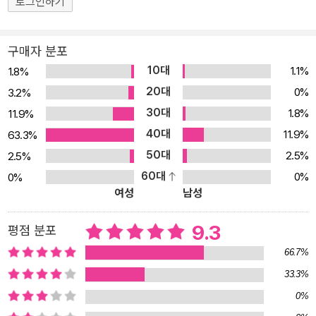
로그인하기
는 스테디셀러다. 십대의 시선으로 십대들이 맘속에 품고 있는 불만
을 통쾌하게 드러내고 어른들이 갖고 있는 편견을 유머러스하게 비틀
구매자 분포
기도 하면서 진정한 서로의 모습을 알고 이해하는 소통의 과정을 그
10대
1.1%
1.8%
리고 있다. 재미있는 에피소드와 코끝이 찡한 감동이 어우러진 이 책
20대
0%
3.2%
은 십대에게는 해방감을 선사하고 어른에게는 십대들의 마음속을 들
30대
1.8%
11.9%
여다볼 수 있게 해줄 것이다. 어른들이 모르는 십대들의 세계를 대변
40대
하는 크리스티네 뇌스틀링거의 대표작 사춘기에 막 접어든 초등학생
11.9%
63.3%
이나 중학생은 무슨 생각을 하고 있을까? 어른들이 보기에는 아직 어
50대
2.5%
2.5%
린애 같아서 이것저것 다 챙겨줘야 할 것 같은데 정작 아이들은 도끼
60대
0%
0%
여성
남성
눈을 뜨며 소리친다. “내가 알아서 한다고!” 한없이 착하기만 하던 아
이에게 도대체 무슨 일이 생긴 걸까? 《여름방학 불청객》은 독일 청소
9.3
평점 분포
년 문학상을 수상한 크리스티네 뇌스틀링거의 작품으로 20여 년 동
안 전 세계 16개 언어로 번역되어 사랑받는 스테디셀러다. 독일어권
66.7%
에서 어린이?청소년 문학의 대표 작가로 알려진 뇌스틀링거는 십대
33.3%
들의 언어로 때로는 권위주의적이고 때로는 위선적인 어른들의 모습
0%
을 유쾌한 이야기로 풀어내는 데 탁월하다. 어른들이 알지 못하고 알