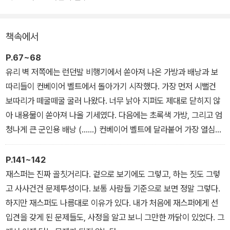
뚱보 재스퍼가 등장하면서 모범적인 가정과 이웃에 대한 체면치레에
목매는 에발트 부모를 쩔쩔매게 하는 사건들이 숨 돌릴 틈도 없이 이
책속에서
어지는데….
P.67~68
유리 벽 저쪽에는 런던발 비행기에서 쏟아져 나온 가방과 배낭과 보
따리들이 컨베이어 벨트에서 돌아가기 시작했다. 가장 먼저 시뻘건
보따리가 떼굴떼굴 굴러 나왔다. 너무 낡아 지퍼도 제대로 닫히지 않
아 내용물이 쏟아져 나올 기세였다. 다음에는 초록색 가방, 그리고 엄
청나게 큰 군인용 배낭 (……) 컨베이어 벨트에 달라붙어 가장 열심히
짐을 찾는 녀석은 엄청 덩치가 좋은 녀석인데 빨간 금발에 주근깨가
잔뜩 있다. (……) 페터 형은 사색이 되어 나와 우리 부모님을 번갈아
P.141~142
쳐다보더니, 갑자기 영어로 말하기 시작했다. (……) “하느님 맙소사!
재스퍼는 진짜 골칫거리다. 겉으로 보기에도 그렇고, 하는 짓도 그렇
저건 마귀 새끼 재스퍼라고!”
고 사사건건 문제투성이다. 보통 사람들 기준으로 보면 정말 그렇다.
하지만 재스퍼도 나름대로 이유가 있다. 내가 처음에 재스퍼에게 선
입견을 갖게 된 문제들도, 사정을 알고 보니 그만한 까닭이 있었다. 그