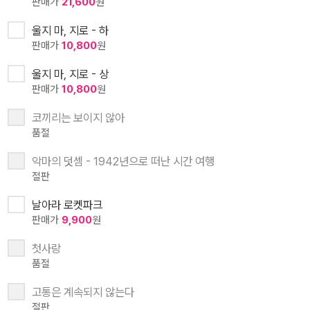
판매가
21,600
원
울지 마, 지로 - 하
판매가
10,800
원
울지 마, 지로 - 상
판매가
10,800
원
코끼리는 보이지 않아
품절
악마의 덧셈 - 1942년으로 떠난 시간 여행
절판
날아라 로켓파크
판매가
9,900
원
첫사랑
품절
고통은 계속되지 않는다
절판