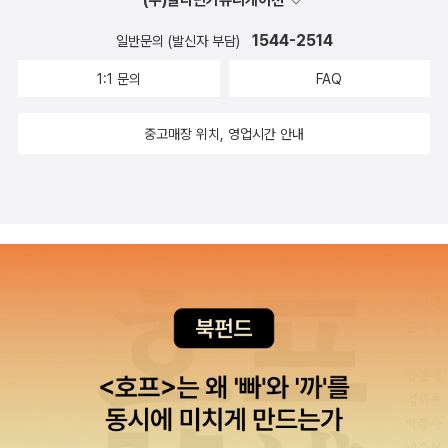
눈높이에 알맞는 이런 책들이 많이 나오는 것 같다. 난 중고등학생이
(주)알라딘커뮤니케이션
반기에 읽은 과학 소설중에 가장 별로였던 책이었어요. 너무 많은 것
실 위에 가상의 정보를 덧입힌’ 증강현실 게임이 세계를 움직이는 어
있으랴!!개로 길러진 아이상처 받은 아이를 어떻게 치유할 수 있을
강한 인상을 받고 그분의 육성 녹음까지 들었다. 마치 강덕경 할머니
되어서 알게 되었는데... 우리나라 고전문학에 대한 책도 보다 쉽게 설
들을 이야기하고 싶어해서 좀 어수선하기도 했고, 차라리 커트 보거
마어마한 음모에 악용되는 것을 다룬 작품이다. 책에 등장하는 함라
까? 아이에게 가장 이상적인 것은 스스로 견뎌낼 수 있을 만큼만의
1544-2514
일반문의 (발신자 부담)
의 부탁이라도 받은 듯, 그분의 그림을 통해 그분의 삶을 조명한다.
명이 된 책들이 있어서 그런지 초등학생 때 미리미리 읽어두면 나중
네트의 종말에 관한 소설인 ｀고양이 요람｀이나 ｀갈라파고스｀가
그룹뿐만 아니라 강대한, 주신수, 신지애, 향불 시위 등 재치 있는 말
상처를 경험하고, 그로 인해 나날이 무럭무럭 영적으로 건강하게 크
열일곱 꽃다운 나이에 일본 공장에서 돈도 벌고 공부도 가르쳐준다는
1:1 문의
FAQ
에 중고생이 되었을 때 보다 재미있고 쉽게 국어 공부를 할 수 있을 것
더 재미있었던것 같습니다. 추리/미스터리 (7권) 상반기에 비해
장난이 오히려 이야기에 현실성을 불어넣으며 작품 속으로 독자들을
는 것이다. 하지만, 운명이 어디 다 그러한가? 어쩔 수 없이 감당하기
꼬임에 정신대 모집에 응했다. 하지만 일본에서 그녀는 공부를 할 수
같다.마법천자문 과학원정대 21 : 지진 권기희.손영운 지음, 네오마블
많이 저조했던 장르네요. 그중 가장 재미있게 읽었던 '외딴집'솔직
깊이 끌어당긴다. 가족과 세상으로부터 외면당한 게임 제작자 강대한
힘든 고통을 겪어 내면이 많이 망가진 아이들이 이 세상엔 많다. 그에
없었다, 굶주리며 무지막지한 노동에 시달려야 했다. 두번째 탈출에
중고매장 위치, 영업시간 안내
그림, 권석민 감수 / 아울북 / 2011년 7월요즘 내일은 실험왕 시리즈
히 다 읽고 나서 마음이 많이 아팠답니다. 아이디어는 정말 좋았던
은 노숙인 신분으로 십년을 고생한 끝에 원격 조정 시뮬레이션 게임
대한 사례별 접근이 제시된 책이라 관심이 간다. 꼭 읽고 싶어진다.만
성공했으나 일본군 헌병에게 잡혀 순결을 유린당하고 위안소에 보내
를 무척 재미있게 읽고 있는 아이를 위해서 마법천자문 과학원정대
책이었어요. 다만 특성상 계속 읽으면 매너리즘에 빠지니, 다른 책을
'보이지 않는 손'을 개발한다. 그는 세계 제일의 대기업 함라그룹과 손
들고 행동하고 표현하라창의적 교육의핵심은, 아이들의 잠재성을 이
졌다. 그 후의 끔찍한 상황은 필설로 옮기기도 떨린다. 할머니는 전국
시리즈도 추천하려고 한다. 처음 나올 때부터 관심을 가지고 지켜본
읽으면서 매일 한두편씩 읽기 좋은 책이었습니다. 이제 온다리쿠 좀
잡고 새로운 사업에 뛰어든다. 바로 군대를 보내지 않고도 세계 최강
끌어내는 것이다. 현재 교육은 잠재성에 대한 설명을 아이들에게늘어
을 떠돌았고, 1992년 10월부터 위안부 할머니들을 위한 나눔의 집에
책인데, 과학 학습에 충실할 뿐 아니라 궁금증을 풀어주는 다양한 주
지루해지는것 같아요. ^^;; 자극적인 제목에 끌려 자극도 못 받고 실
의 공군 부대를 파병하는 효과를 거둘 수 있는 '보손 게임단'을 창설하
놓을 뿐 그것을 '무엇인가로 만들어내고 행동하고 표현하게끔' 할 시
서 살다 1997년 2월 폐암으로 돌아가셨다. 할머니는 살아계신 동안
제가 아이들의 과학학습에 있서 중요한 동기유발이 될 듯 하다 빙하
망만 안겼던 책이었어요. 영어책 읽으면서 이렇게 짜증났던 책은 처
는 것....(알라딘 책소개)김남중 작가의 또 다른 동화 <속 좁은 아빠>
간과 공간과 기회를 주지 않는다. 제목이 무척 절실하게 와닿는 '묘
일본 정부의 공식적인 사과와 배상을 요구하는 수요집회에 나갔으며
기, 태풍, 백신, 태양계, 돌연변이, 아마존, 지구온난화 등 제목만 봐도
음인것 같아요. 민폐형 외계인 정말 싫어요.그런데 아이들은 재미있
도 푸른숲에서 나왔다.MBC 창작 동화상을 비롯해서 문학동네 어린
책'으로 보여서 적극 추천한다.연아처럼 당당하게 세계를 향해 요즘
일본의 죄상을 고발하는 일에 용기 있게 나섰다. 그림을 배우고 당신
참 재미있는지라 나도 함께 읽으면서 아이와 과학에 대해 열심히 토
다고 하니, 역시 아이들과 어른들의 취향이 확 다르다고 느꼈던 책입
이 문학상, 창비 '좋은 어린이 책' 원고 공모 창작 부문 대상, '올해의
아이들에게 어떤 꿈을 안내할 것인가? 더이상 '명문대-좋은직업-잘
의 삶과 상처를 그림으로 표현했다. 기록을 남긴 책은 77권, 15,24
론을 하며, 아이 머릿속에 과학지식을 차곡차곡 넣는데 일조해보련
니다. 액션/스릴러 (8권) 밀레니엄이 새롭게 표지를 바꾸어 출판
예술상' 등을 수상한 동화 작가 김남중이 새롭게 펴낸 장편 동화이다.
먹고잘살기'라는 차원의 실속을 강요하지 말자. 꿈을 그릴 하얀 도화
7쪽을 읽었다.몇 권은 전체를 읽지 않고 필요한 부분만 읽고 그 쪽수
다. 코믹 메이플 스토리 오프라인 RPG 46 을 빨리 사달라고 조르는
했지요. 3부작을 읽으며 너무 슬펐습니다.작가의 죽음으로 더 이상
고단하고 쓸쓸한 아빠의 뒷모습을 넘어, 가족의 진정한 의미와 사춘
지가 전세계에 걸쳐 펼쳐져 있음을 보여준, 연아 이야기를 해주자. 그
만 기록했다.위에 담은 책 외에 첫날 읽은 책부터 차례로~ ^^ >> 접
우리 아이. 싱가포르에서도 한국아이들에게 최고 인기를 누리고 있는
밀레니엄의 후속을 기다릴수 없다는 것을 알기 때문에 말이지요. 도
기 아이들의 애틋한 감정 들을 섬세하고도 따뜻하게 담아내고 있다.
리고, 아둥바둥 살아남기가 아닌 '당당하게' 살아가는 삶의 자세, 노
힌 부분 펼치기 >> << 펼친 부분 접기 <<
책이다. 싱가포르 방학기간에 한국에 다녀 온 아이들이 44,45권을
서관에 이 시리즈 영어책으로 있던데, 나중에 영어책으로 읽어보고
날마다 술에 취해 고래고래 고함을 지르며 동네 망신을 도맡아 시키
력, 열정을 보여주자. 사진과 큼직큼직한 글씨가 마음에 든다. 아이들