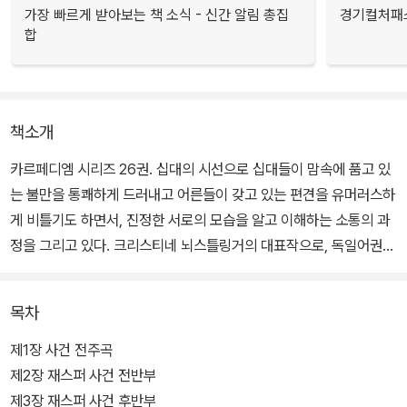
가장 빠르게 받아보는 책 소식 - 신간 알림 총집
경기컬처패스
합
책소개
카르페디엠 시리즈 26권. 십대의 시선으로 십대들이 맘속에 품고 있
는 불만을 통쾌하게 드러내고 어른들이 갖고 있는 편견을 유머러스하
게 비틀기도 하면서, 진정한 서로의 모습을 알고 이해하는 소통의 과
정을 그리고 있다. 크리스티네 뇌스틀링거의 대표작으로, 독일어권
중학교에서 갈등 해결과 소통을 위한 읽기 교재로 가장 많이 추천되
는 책이기도 하다.
목차
겉으로 보기엔 너무나 화목하고 모범적인 에발트 가족. 에발트 부모
제1장 사건 전주곡
는 여름방학을 맞이해 에발트의 영어 발음을 고치려고 에발트의 의사
제2장 재스퍼 사건 전반부
와 상관없이 영국에서 교환 학생을 부르기로 한다. 하지만 빨간 머리
제3장 재스퍼 사건 후반부