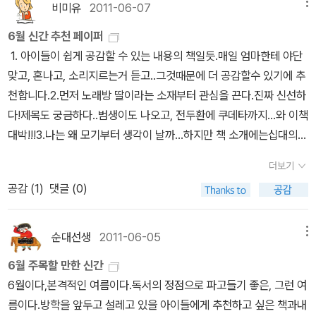
유혹을 계기로 작가의 작품을 맛보고 싶다.아래는 신간 서적 중에 눈
을 외서로 구입하는 만행을 저질렀습니다. ㅠ.ㅠ 언제 읽을지 모르지
편소설은 굉장한 반응을 일으켰다.제1회 세계청소년문학상 수상작 <
는 나도 참여해 6권을 선물받았는데, 아직 리뷰를 하나도 못 썼다.그
비미유
2011-06-07
메뉴
박영대 교수(광주교육대)의 <우리 그림이 들려주는 사람 이야기> 최
은 어디 갔나>를 읽으면 시가 노래라는 걸 절로 깨닫게 된다. 두세 행
에 띄는 책들을 모아보았다. 여름이 가기 전에 주문해서 읽을 수 있으
만, 영어로 읽어보고 싶게 만들만큼 너무 매력적인 글들이었거든요.
내 인생의 스프링 캠프>제5회 세계문학상 수상작 <내 심장을 쏴라>
럼에도 불구하고 8월 31일까지 진행하는 서평단도 욕심나는데, 대상
숙희 그림책은 정말정말 그림이 너무 이쁘고 ^^우리 그림에 관심 많
의 짧은 시나 장시도 노래 아닌 것이 없어, 소리 내어 읽으면 그 맛이
6월 신간 추천 페이퍼
면 좋겠는데...야구를 좋아하는데 여기서 한국 프로야구 중계를 생생
한글로 너무 재미있게 읽어서 결국 영어책과 오디오북을 함께 다시
<7년의 밤>은 작가 스스로 일간지와의 인터뷰에서 '심장을 들었다
도서 2권 갖고 있으니 리뷰를 써볼까... http://blog.aladin.co.kr/fa
은 나를 충족시키리라 믿는다. 매달 내가 추천한 도서 중에서 한 권은
더 살아난다. 이 시대를 사는 시인으로 현실을 외면하지 않고 정면으
1. 아이들이 쉽게 공감할 수 있는 내용의 책일듯.매일 엄마한테 야단
하게 보지 못하는 아쉬움을 갖고 있다. 늘 문자중계만 보며, 한국에 가
듣게 되었어요. 오디오북의 재미를 느끼게 한 책인데, 2012년에는 나
놓는 작품을 만들었다'고 했다니, 어찌 기대하지 않으랴!정유정 작가
vorites 참여하면 <처음 만나는 세계 지도 그림책>을 받을 수 있다.
꼭 선정됐는데이번에는 하나도 간택되지 못했지만... 선정도서 2권
로 노래한 것들도 많고, 시인의 지인들이 많이 등장하는 것도 한 특징
맞고, 혼나고, 소리지르는거 듣고..그것때문에 더 공감할수 있기에 추
게 되면 우리 아이랑 나란히 야구복을 입고 경기장을 찾으리라 생각
머지 캣칭파이어, 모킹재이도 읽을 계획이예요. 1권은 영어로 읽
는 전직 간호사로 오랫동안 어머니 병수발을 했고, 어머니가 돌아가
아이들이 어려서 세계지도를 보면 세상을 보는 안목이 넓어질 듯... 한
다 기대된다.
이다. 광주에 사는 고재종 시인도 두번이나 거론돼서, 오늘 고재종시
천합니다.2.먼저 노래방 딸이라는 소재부터 관심을 끈다.진짜 신선하
하고 있다.그래서인지 오쿠다 히데오의 책 [야구를 부탁해]와 전 야구
고, 2권은 한글로 읽었네요. 총 4부작으로 낸 시리즈인데, 내년에 다
신 후 작품 쓰기에 몰두했다고 한다,알라딘, 정유정 작가의 인터뷰 보
비야언니는 세계지도를 보며 가고 싶은 곳을 찍어두고 결국 꿈을 이
인께 전화를 걸어 안부를 여쭈었다. 시인의 말씀처럼 당 조절은 잘 되
다!제목도 궁금하다..범생이도 나오고, 전두환에 쿠데타까지...와 이책
선수 양준혁 씨의 책이 더욱 궁금해진다.양준혁 지음 / 중앙books
시 4부까지 영어 오디오북과 함께 다시 읽을 예정이랍니다. 1권은 영
기~ http://www.aladin.co.kr/author/wauthor_interview.asp
뤘는데...우리 거실 아랫목에는 세계지도를 붙였던 흔적이 보기 흉해
는지 물었더니, 그놈의 술 때문에 힘들다고 하셨다. 정말 그놈의 술이
대박!!!3.나는 왜 모기부터 생각이 날까...하지만 책 소개에는십대의
(중앙북스) / 2011년 7월뛰어라! 지금이 마지막인 것처럼 야구를 부
화로도 나왔는데, 흥행하지 못한것이 좀 아쉽긴해요. 사실 이 책을 읽
x?AuthorSearch=@80195부산모임에서 나의짝짝이 양말을 신
서라도 책장으로 가려야 한다.^^ 6. 리뷰 도서 줄줄이 밀리다. 서평도
웬수다!!ㅋㅋ나보다 10년 아래, 젊은 시인은 예리한 촉수로 냉소하는
시선으로 십대들이 맘속에 품고 있는 불만을 통쾌하게 드러내고 어른
탁해 오쿠다 히데오 지음, 김난주 옮김 / 재인 / 2011년 7월먹는 이야
으면서 ｀기억전달자(The Giver)｀가 떠올랐던 책이었는데, 약간
고 용감하게 걸었던 00님이 양말을 사준대서진실이 엄마 책, 읽고 싶
서와 선물받은 신간도서도 줄줄이 밀려 있고... 읽기만 하고 리뷰하지
더보기
시가 감지되고, 살아 있으니 시를 쓸 뿐이라는 시인의 말에 끄덕이게
들이 갖고 있는 편견을 유머러스하게 비틀기도 하면서, 진정한 서로
기 김영진 그림, 고대영 글 / 길벗어린이 / 2011년 7월언제 읽어도 재
뻔하기도 하지만 공상과학과 성장문학이 잘 만났던 책이었습니
다고 생일선물로 사달라고 했다.읽으면 눈물 줄줄 흐르겠지만, 그래
않는 경우가 점점 많아진다.<여름방학 불청객>은 재밌게 읽었는데
공감 (
1
)
댓글 (0)
되었다. 태생적으로 가난한 시인, 가난한 이들에게 게으르기 때문이
의 모습을 알고 이해하는 소통의 과정을 그리고 있다. 크리스티네 뇌
미있는 지원이와 병관이 이야기. 가끔은 이런 남매가 있으면 좋겠다
다. 올해 가장 마음에 들었던 출판물 중에 하나가 바로 ｀필립 K.딕
도 진실이 엄마의 이야기를 듣고 싶다.6월 25일까지 진행되는 요네
방학이 다 지나버렸네...책을 기억만 해줘도 좋다고 했지만, 그래도 읽
라는 굴레까지 씌우는 현실에 저항하는 시편들이 많다. 풍요로운 자
스틀링거의 대표작으로, 독일어권 중학교에서 갈등 해결과 소통을 위
는 생각이 드는데.... 이번 이야기는 식습관에 대한 내용이라 꼬마 친
｀ 선집이랍니다. 왠만해서 책 소장하지 않겠다고 결심한 저를 마구
하라 마리 여사의 새 책<러시아 통신>과 <차이와 사이>이벤트의유
고 써야 내 할일을 하는 거라서 숙제 안한 불편함이 짓눌려 있다.<마
들이 맘껏 누리며 사는 게 미덕인 세상, 있는 자들의 세상이 되어버린
한 읽기 교재로 가장 많이 추천되는 책이기도 하다. 쓰여져있다. 도대
구들의 바른 식습관 형성에 좋을 것 같다.기분을 말해 봐! 앤서니 브라
순대선생
2011-06-05
메뉴
마구 흔들게 했던 책인데, 책도 재미있고, 양장상태도 너무 훌륭하거
리컵이 탐. 난. 다.http://www.aladin.co.kr/events/wevent_det
음대로 그려봐> 화가 김근희의 행복한 그림 그리기폭죽소리의 화가
현실을 되돌리기는 쉽지 않으리라. 나 역시 가난한 사람으로 다만 가
체가 무엇이 여름방학 불청객일까??
운 글.그림, 홍연미 옮김 / 웅진주니어 / 2011년 7월 내가 좋아하는앤
든요. 하지만 필립 K.딕의 글은 내면의 혼란스러운 정신상태를 그린
ail_book.aspx?pn=110525_maum여름에는 역시 유리컵을 사용
가 가르쳐 주는 그림 그리기 비법?화가의 두 자녀와 어린이들이 그린
6월 주목할 만한 신간
난한 이웃과 벗하여 위로하고 함께 힘을 내자고 격려하고픈 마음이
서니 브라운의 신간. 언제나 활발한 작품활동을 펼치는 앤서니 브라
책들이 많아서 집중하는데 살짝 애를 먹긴합니다. 그렇지만 한번 매
해야 여름 맛이 난다.게다가 마음산책 블로그에 올려진 간지나는 사
작품도 들어 있어학령기에 따른 실제 그림 솜씨를 볼 수 있어 좋다.작
6월이다,본격적인 여름이다.독서의 정점으로 파고들기 좋은, 그런 여
다. 나의문화유산답사기를 쓴 유홍준이 아닌 시인 유홍준이다.62년
운 아저씨. 아마 싱가포르에도 이 책이 영어원서로 들어오리라 믿는
력에 빠지면 절대 빠져나올수 없는 치명적인 매력을 지닌것이 그의
진~~~~거기에 더하여마리 여사를 애정한다면 놓치지 말아야 할 이
가 사인본도 턱 걸리고~*월욜밤엔 막내 문제집 갖다주러 심야에 기
름이다.방학을 앞두고 설레고 있을 아이들에게 추천하고 싶은 책과내
생, 나와 비슷한 연배라 그의 시는 젊은시인들과 다르게 쉬이 이해되