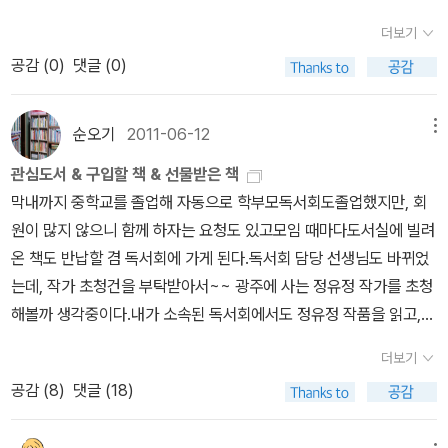
치치 지음, 최종훈 옮김 / 두란노 / 2010년 10월언제나 환율에 민감
니다. 라비니아는 그녀의 최근작으로 로마신화를 바탕으로 새로운 시
7월부터 매주 수욜 1시부터 5시까지 구청 민원실에서했던 여권 도우
물을 올려라>와 아래 다섯 권은 오픈키드독서감상문 대상 도서다.
면, 내 자식이 공부 잘해서 높은 자리에 오르고 지도자가 되었을 때 저
해지는 나.예전에 한국에 살 땐 환율변동은 그저 교과서에 나오는 것
각으로 쓴 판타지인데 나쁘지 않았어요. 다만, 저는 르귄여사의 작품
더보기
미를 하지 못한다.오늘까지 여덟 번으로 끝나게 됐지만, 누군가 오전
장바구니에 넣고 싶은 책은 늘 넘치지만나를 비롯한 대다수
런 인간이 된다면 그 공부가 무슨 소용인가 한숨이 절로 난다. 점점 피
정도로 생각했던 때가 있다. IMF 때가 되어서야 비로소 '아, 국가 경
이 SF소설이 더 인상적이었던것 같습니다. 1권 읽어보고 다음 권도
공감 (
0
)
댓글 (0)
시간으로 바꿔주면 계속 할 수도 있다. 독서회원 중에 내 후임으로 봉
알라디너에게 지름신 강림을 최대한 자제하도록 요구하는 건 아름다
도 눈물도 없는 세상이 되어 가는데, 그래도 의식 있는 젊은이들이 있
제로 인해 미치는 영향이 이토록 크구나!' 하고 느꼈었다.계속되는 화
구입해서 읽어볼까? 하다가 관두었습니다. 좀 심심했다고 할까요. 구
사하겠다더니 매주 묶이는 게 쉽지 않은지 하루 더 심사숙고하겠단
운 미덕일지도!^^다음 다섯 권은 늘푸른 작은도서관 통장에서 결제하
고, 더불어 잘 살기 위해 힘쓰고 실천하는 사람들이 있어 희망의 끈을
폐전쟁 시리즈를 보면서, 꼭 읽고 싶다는 생각이 든다. 전 세계가 유기
입보다는 도서관에서 가끔씩 대출해서 읽어보면 좋을것 같아요. 기
다. 맡은 일이 어려운 건 아닌데 내 시간을 남 위해 쓴다는게 생각처럼
고 구입할 예정이다. 알라디너 '된장' 최종규님의 책 <뿌리 깊은 글쓰
놓지는 않는다. 인간적인 존중을 받지 못하는 비정규직 노동자들과
순오기
2011-06-12
메뉴
적으로 돌아가며 국가간 밀접한 영향력이 발휘되는 21세기 우리나라
대를 했는데, 생각보다 좀 지루했다고 할까... 아이디어는 좋았는데,
쉬운 일은 아니다. 4. 사람은 앞일을 모른다. 지난 6월 가정위탁에 관
기> 희망찬샘이 추천한 <독서교육 길라잡이> 중학교 독서회원이 신
연대하고 실천하리라 불끈 다짐하는 독서였다.창비시선은 보고 싶은
경제가 얼른 발전하였으면 좋겠다.화폐전쟁 3 쑹훙빙 지음, 홍순도
좀 더 일찍 만났더라면 더 재미있었을지도 모르겠다는 생각이 들었어
관심도서 & 구입할 책 & 선물받은 책
심이 생겨 가정위탁 센터의 사업 설명을 듣고, 8월 30일 예비부모교
청한 <비폭력 대화> 법륜스님 <방황해도 괜찮아> 표지만 봐도 흐
시집을 한번에 구입해놓곤 마음이 동할 때마다 본다. 고은 시인의 <
옮김, 박한진 감수 / 랜덤하우스코리아 / 2011년 7월사춘기 맞짱 뜨
요. 은근 기대를 했는데, 생각보다 재미없어서 다른 시리즈들은 읽
막내까지 중학교를 졸업해 자동으로 학부모독서회도졸업했지만, 회
육에 참여하기로 했는데 1시부터 5시까지라 참석하지 못한다. 초등 2
뭇한 <책과 집> 작은도서관 봉사자가 신청한 <성공하는 사람들
내 변방은 어디 갔나>에는 고재종 시인이 두 번이나 거론된다.시를
기 노경실 지음, 조성흠 그림 / 바다출판사 / 2011년 7월노경실의청
지 않기로 했어요.그다지 눈에 들어오지 않았던 책이었습니다. SF소
원이 많지 않으니 함께 하자는 요청도 있고모임 때마다도서실에 빌려
학년 사내아이로 가정위탁을 해볼까 했던 계획도 일단은 보류해야겠
의 7가지 습관>은 좀 비싸서중고샵을 기웃거렸더니 하나 나와서 냉
보다가 고재종 시인께 오랜만에 전화를 걸어 이야기를 나누다가 독서
소년 에세이집 [사춘기 맞짱 뜨기] 서서히 사춘기에 접어드는 우리 아
설/ 공상과학 (14권) 너무 너무 재미있게 읽은 과학소설이예요. 옥
온 책도 반납할 겸 독서회에 가게 된다.독서회 담당 선생님도 바뀌었
다. 우리 막내가 동생 만들어줄거냐고, 정말 할거냐고 좋아했는데....
큼 주문했다. 김남중 작가 강연에서 다음 작품은, 삼별초 항쟁을 소재
회에서 초청강연할 분을 추천해주십사 부탁했더니 최금진 시인을 추
이를 보며 과연 작가가 그린 사춘기는 어떤 모습일지 궁금하지 않을
타비아 버틀러라는 작가를 알게 된 것만으로도 행운 같았다고 할까
는데, 작가 초청건을 부탁받아서~~ 광주에 사는 정유정 작가를 초청
중학교 때 장래희망에 '고아원 원장'이라고 당당히 적었던 순오기.^^
로 준비중이라기에 기다렸는데 <첩자가 된 아이> 라는 제목으로 나
천해주셨다.최금진 시인은 동화로 먼저 만나고 <새들의 역사>도 구
수 없다. 내용도 내용이지만, 일러스트가 정말 예쁜 에세이집. 사춘기
요. 그녀의 다른 책들도 번역되면 너무 너무 좋겠어요. 외서는 너무 비
해볼까 생각중이다.내가 소속된 독서회에서도 정유정 작품을 읽고,
꿈 부스러기라도 남아 월드비전을 통해 우간다에 아들 하나 두는 것
왔다. <위험한 갈매기>는 환경동화다. 문학동네어린이 수상작 <열
입해 읽었지만, 광주에 사는 줄 몰랐다.고재종 시인의 문하생과 결혼
를 겪는 자녀를 둔 부모가 읽어도 좋지만, 질풍노도의 시기를 보내는
싸거든요. -.-;; 사실 약간 판타지적인 성향도 있어서 어느쪽으로 분
작가 강연에도 참석하면 좋을 거 같아, 아들학교 독서회는 <7년의 밤
으로 대신했고 영구 입양은 어렵겠지만 일시적인 가정위탁은 할 수
세번째 아이>와 김리리의 <뻥이오 뻥>레인 스미스 그림책<할아버
해, 현재 광주에서 산다고 해서 반가웠다.고 시인이 알려준 부인 핸드
더보기
사춘기 자녀들에게 선물해도 좋을 듯 하다. 유혹1,2,3 권지예 지음 /
리할지 살짝 고민했지만, SF소설가로 명성을 떨친만큼, 공상과학소
>을 읽기로 했다고, 마을어머니독서회는 내일 모이니까 의논해서 정
있겠다 생각했는데... 5. 유아.좋은부모MD가 진행하는 <도미노 서평
지의 이야기 나무>와 피테 레이놀즈의 <나, 여기 있어>도 확 끌린
폰으로 연락했더니 밤중에 시인께 전화가 와서, 내년 상반기 강연을
공감 (
8
)
댓글 (18)
민음사 / 2011년 7월이 책의 저자 권지예 씨는 이상문학상, 동인문학
설 쪽으로 분류해도 문제 없을듯 한 책이었습니다. 존 스칼지의 3부
하고...중학교는 아무래도 학생들과 같이 읽을 수 있도록 <내 인생의
단> 선정방식이 마음에 들다.대상도서에 작성한 리뷰나 페이퍼 주소
다. 알라딘 신간 평가단 유아/어린이/청소년/좋은부모 분야 선
예약했다.고은 시인은 우리시대 진정한 시인이다. 만인보 30권과 이
상 수상 작가라고 한다. 아직 작가의 작품을 한 권도 읽지 못했는데,
작의 완성이지요. 진짜 재미있게 읽어서 결국, 이 작가의 대부분의 책
스프링캠프>와 <내 심장을 쏴라>를 읽으면 좋겠다.정유정 작가의 장
를 댓글로 참여하면 서평단에 선정돼 책을 받는디.어린이 책 좋아하
정도서 2권은 이번주에 도착할 듯~ 최숙희 작가의 <내가 정말?>과
미 50여권의 시집을 냈으니 이에 무슨 설명이 더 필요하랴. <내 변방