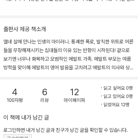
역할을 했다고 말한다. 특히 외국어 능력 덕에 많은 도움을 받았기에,
아들을 포함한 젊은 친구들에게 다른 건 몰라도 외국어는 부지런히
익히라고 권하고 있다. 베트남 다낭시 유이떤 대학교에서 강의 중이
출판사 제공 책소개
며, 번역서로는 『아주 작은 차이 그 엄청난 결과』, 『파도』, 『뒤바뀐 교
열네 살에 만나는 인생의 아이러니. 통괘한 폭로, 발칙한 위트로 어른
환학생』, 『복제인간 시리』, 『변신』, 『유기체와의 교감』, 『동물 농장』,
들을 무장해제시키는 십대들의 이유 있는 반항이 시작된다! 겉으로
등 다수 있다.
보기엔 너무나 화목하고 모범적인 에발트 가족. 에발트 부모는 여름
방학을 맞이해 에발트의 영어 발음을 고치려고 에발트의 의사와 상관
없이 영국에서 교환 학생을 부르기로 한다. 하지만 공항에 도착한 아
이는 원래 오기로 한 톰이 아닌 톰의 형 재스퍼. 재스퍼는 알몸으로 온
읽고 싶어요 0명
4
6
12
집안을 걸어 다니고, 씻지도 않고, 케첩과 생선튀김만 먹는 ‘마귀 새
읽고 있어요 0명
100자평
리뷰
마이페이퍼
끼’다. 빨간 머리 뚱보 재스퍼가 등장하면서 모범적인 가정과 이웃에
읽었어요 12명
대한 체면치레에 목매는 에발트 부모를 쩔쩔매게 하는 사건들이 숨
이 책에 내가 남긴 글
돌릴 틈도 없이 이어지는데……. 국제 안드레센상, 독일 청소년 문학
상 수상 작가 크리스티네 뇌스틀링거의 대표작인 이 책은 독일어권
로그인하면 내가 남긴 글과 친구가 남긴 글을 확인할 수 있습니다.
중학교에서 갈등 해결과 소통을 위한 읽기 교재로 가장 많이 추천되