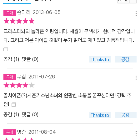
신의 인생에 답답함과 회의를 느끼기 때문일 테다. 《여름방학 불청
솜다리
2013-06-05
객》은 이런 십대들의 다양한 얼굴, 감정들과 주제의식을 굉장히 발랄
메뉴
하고 유쾌하게 풀어놓는다. 성교육의 ‘성’자도 입 밖에 꺼내지 못하는
크리스티뇌의 놀라운 역량입니다. 세월이 무색하게 현대적 감각입니
부모를 보며 속으로는 한심하게 생각하면서 체면을 살려주는 에발트
다. 그리고 어른 아이할 것없이 누가 읽어도 재미있고 감동적입니다.
나 알몸으로 집안을 돌아다니는 재스퍼를 보며 기절 일보 직전인 엄
마에게 “누드를 보는 게 즐겁지 않으신가요?”라며 골려대는 빌레는
공감 (
1
)
댓글 (0)
사랑스러우면서 영악스럽다. 아이들의 꾐에 빠져 당황스러워 하는 부
모들을 재밌어 죽겠다는 듯 킥킥대는 개구쟁이들을 보고 있으면 어느
무심
2011-07-26
새 아이들과 한마음이 되어 버린다. 수집한 돌멩이 한 보따리를 늘 곁
메뉴
에 둬야 하고, 집안을 알몸으로 돌아다니고, 생선튀김과 감자튀김, 케
첩만 먹는 재스퍼의 가히 엽기적인 행동도 웃음을 유발하는 데 한몫
골치아픈(?)사춘기소년소녀와 원활한 소통을 꿈꾸신다면! 강력 추
을 한다. 이런 십대들의 반항은 하나의 목소리로 모아진다. “제발 우
천!
리 이야기를 좀 들어주세요!” 세상이 만든 편견과 고정관념, 어른들이
공감 (
1
)
댓글 (0)
생각하는 ‘착한 아이’로 크는 것에 지친 십대들의 반항은 진짜 자신들
을 사랑하는 법을 어른들에게 가르쳐주고 싶은 그들만의 소통 방식일
병슨
2011-08-04
메뉴
것이다. 마음의 벽 너머에 있는 ‘서로’를 만나는 시간 《여름방학 불청