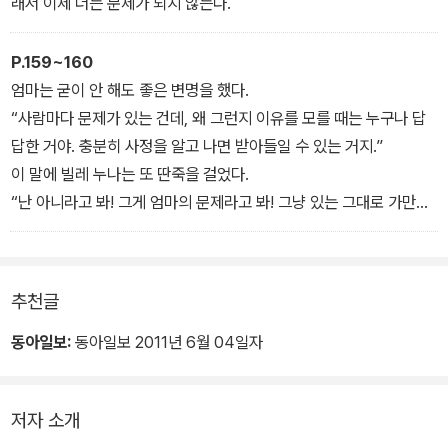
래서 이제 더는 문제가 되지 않는다.
P.159~160
엄마는 굳이 안 해도 좋은 변명을 했다.
“사람마다 문제가 있는 건데, 왜 그런지 이유를 모를 때는 누구나 답
답한 거야. 충분히 사정을 알고 나면 받아들일 수 있는 거지.”
이 말에 빌레 누나는 또 딴죽을 걸었다.
“난 아니라고 봐! 그게 엄마의 문제라고 봐! 그냥 있는 그대로 가만히
내버려 둘 줄 몰라서 그런 거야. 어떻게 세상 사람을 모두 엄마 방식으
로 몰아가려고 해?” (……) “엄마는 꼭 엄마 마음에 드는 사람만 좋아
하잖아. 착하고, 똑똑하고, 멋있는 사람이어야 엄마는 인정해 주겠다
추천글
는 거 아냐? 상대를 있는 그대로 그냥 받아들일 줄은 몰라. 상대한테
서 내가 갖고 있는 기대치를 확인해야 내 마음을 주는 거지. 그냥 있는
동아일보:
동아일보 2011년 6월 04일자
그대로 사랑할 수 없는 거야. (……)”
저자 소개