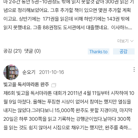
마 2주간 동안 5권~10권정도 밖에 읽지 못할것 같아 300권 읽은 기
생님이 읽으면 좋겠다고 추천한 책 2권, 솔제니친의 '이반 데니소비
권 2팀 6명(총 60만 원)• 노력상 : 도서상품권 2팀 6명(총 30만
념으로 정리해보았어요. 그후 추가할 책이 있으면 몇권 추가할 계획
치 수용소의 하루'언제였던가, 아마도 32~3년 전 쯤?퇴근해서 집에
원) |일본문학기행 일정 및 장소| 일정 : 2012년 8월 2일(목)~8월
이고요. 상반기에는 171권을 읽은데 비해 하반기에는 143권 밖에
오니 내가 모아 두었던 신문에서 잘라낸 기사와 기타 등등 잡동사니
5일(일)장소 : 일본 고베, 아와지 섬 등(하이타니 겐지로 작품 배경지
읽지 못했네요. 그중 88권정도 도서관에서 대출했네요. 이사하느라
종이들을 몽땅 고물상에 팔아치웠다.울고불고 난리치며 그 밤에 고물
중심으로)※ 일정과 장소는 사정에 따라 변경될 수 있습니다. | 발 표
정신 없었던것도 한몫했겠지만, 무엇보다 하반기에는 영어책(60권)
상에 가서 다시 찾아와서도 정리를 안 하고결혼할 때 그 보따리를 끌
더보기
| 6월 25일(월)(양철북 다음 카페 공지 및 개별 통보) | 문 의 | 양철
과 오디오북(37권)에 빠지다보니 진도가 좀 더 더디었던것 같아
고 왔더랬다.그런데 지금도 그대로 처박혀 있다. 그 잡동사니 기사들
공감 (
21
)
댓글 (0)
북 카페 http://cafe.daum.net/tindrum전화 02-335-6407 |유
요. 하반기 역시 장르소설들이 강세를 보였는데, 장르를 살펴보니 제
에 솔제니친 기사가 있었다.그 내용은 자세히 기억나지 않지만, 거기
의 사항| • 이름, 연락처, 학교(중․고등 구분)와 학년을 꼭 적어주세
가 판타지와 SF소설을 좋아하긴 하나봅니다. 판타지 (27권) 제가
에 그가 있었다는 건 분명히 기억한다.내게 솔제니친은 그렇게 각인
요. • 양철북 인터넷 카페에서 지난 대회 수상작들을 보실 수 있습니
가장 좋아하는 장르인것 같아요. 1,2편은 단편이라면, 3,4편은 중편
순오기
2011-10-16
메뉴
되었다.ㅠㅠ 이미지도 안 뜨고 절판이라 중고에 나온 걸 캡처한 황석
다. 참고하세요. 단, 이전 수상작과 비슷할 경우 불이익을 받을 수 있
을 모아놓은 책이예요.양장상태 좋고, 내용도 좋습니다.겹친 내용들
영 북한 방문기 '거기 사람이 살고 있었네'중고가에 택배비까지 정가
빛고을 독서마라톤 완주
습니다.• 자세한 내용은 양철북 인터넷 카페(http://cafe.daum.ne
이 없어서 더 재미있게 읽은것 같습니다. 희망도서로 신청했다가 기
의 두배가 넘는다. 도서관에 있나 확인해보고 없으면... 2월 어머니독
제6회 빛고을 독서마라톤 대회가 2011년 4월 11일부터 시작하여 10
t/tindrum)를 참조하세요. 나는 운좋게도 2008년에 독서감상문이
다리는데 지쳐 원서를 구입해 읽게 된 책이었어요. ｀퍼디도 스트리
서회 토론도서로 선정된 <난설헌> 최문희 / 다산책방제1회 혼불문학
월 9일 마쳤다. 올해는 푸짐한 시상이 없어서 참여는 했지만 열심을
아닌 <나는 선생님이 좋아요> 개정판 이벤트에 뽑혀서 일본문학기
트｀ 알게 된 차이나 미에빌의 청소년 판타지 문학인데, 작가가 그린
상 수상작이다.2007년 12월 8일 방송된 'KBS 한국사전- 난설헌
내지는 않았다.그러다보니 15,000쪽 완주도 못할 지경이라, 마지막
행을 다녀왔었다. 비록 여행후기를 쓰다 말았지만... 그래도 어떤 여행
삽화가 무척 독특해서 더 만족스러웠던 책이기도 합니다. 재미있게
편'에 의하면, '사임당은 결혼한 남자가 신부집에서 생활하는 '남귀여
20일은 하루 300쪽을 읽고 기록하는 강행군이었다.날마다 300쪽
인지 궁금하시면 클릭~ ^^http://blog.aladin.co.kr/714960143/
읽어서 제가 제대로 이해한게 맞는지 확인차 도서관에 입수되자마자
가혼'이 일반적인 시대였고, 16세기 이후는 결혼 후 신부가 바로 시댁
을 읽는 것도 쉽지 않아서 시집으로 채우기는 했지만, 완주를 축하하
2220908
한글로 다시 읽은 책이기도 하고요. 제가 좋아하는 북클럽에서 ｀
에 들어가 생활하는 풍습으로 바뀌었다'고 한다. 그래서 친정에서 살
는 글이 떴으니 인정받았다. >> 접힌 부분 펼치기 >> << 펼친 부