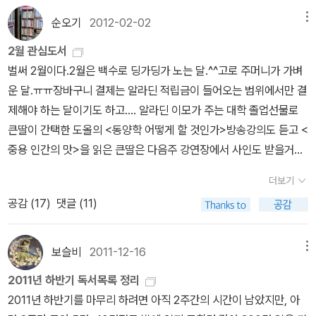
우리 모두의 몫이 되는 것이다. 에발트의 부모님을 그걸 알고 있기에
니 겐지로의 발자취를 찾아 떠나는 일본문학기행양철북 카르페디엠
재피터에게 자신의 자식들처럼 진정한 사랑을 쏟아준다. 작가는 아마
순오기
2012-02-02
메뉴
시리즈 읽고 독서감상문·독서신문 만들기 | 응모 기간 | 2012년 4월
도 이 작품을 통해 이 말을 하고 싶었던 것 같다. 우리가 재피터 같은
2월 관심도서
20일(금)~5월 30일(수) | 응모 자격 | 독서감상문 부문 청소년(중․
인물을 따돌리고, 손가락질 하고 문제아라고 낙인찍기는 쉽지만 에발
벌써 2월이다.2월은 백수로 딩가딩가 노는 달.^^고로 주머니가 가벼
고생) 및 일반인독서신문 부문청소년(중․고생) 및 일반인 → 3명 1팀
트의 부모님처럼 치유해 주기는 쉽지 않다는 것을. 그리고 이 작품에
운 달.ㅠㅠ장바구니 결제는 알라딘 적립금이 들어오는 범위에서만 결
이며, 각 팀당 청소년이 1명 이상 참여해야 함 | 대상 도서 | 청소년부
서 겉 스토리 라인은 재피터의 상처를 치유해 주는 것으로 나오지만
제해야 하는 달이기도 하고.... 알라딘 이모가 주는 대학 졸업선물로
양철북 카르페디엠 시리즈 1~29일 반 부 양철북 카르페디엠 시리즈
속 스토리라인이 하나 더 있다. 그것은 재피터의 행동을 통해 그를 껴
큰딸이 간택한 도올의 <동양학 어떻게 할 것인가>방송강의도 듣고 <
1~29 + 《나는 선생님이 좋아요(양장본)》《달려라, 탁샘》※ 대상 도
안아 주면서 에발트네 가족 사이에 쌓여있는 갈등이 해결 되는 것이
중용 인간의 맛>을 읽은 큰딸은 다음주 강연장에서 사인도 받을거란
서에 대한 추가 정보는 도서 목록과 다음 카페를 참고하세요! | 참가
다. 부모는 자식을 이해하게 되고, 자식들은 부모의 사랑을 체감하면
다. ^^ 도올 책을 읽은 건 없지만, 예전에 방송에서 노자 강의할 때 시
방법 | 독서감상문 부문원고지 15매 안팎(우편과 이메일 모두 가능)
서 이 동화는 각기 인물들 사이에 그물망처럼 형성됐던 갈등이 해결
더보기
청했다.그래도 책은 그닥 땡기지 않았는데, 우리딸은 도올을 읽고 만
독서신문 부문 형식 자유, 크기 8절 타블로이드 판형, 분량 8면 이내
되면서 끝이 난다. 뇌스틀링거의 작품은 단순하게 쓰이지 않고 다층
공감 (
17
)
댓글 (11)
나다. 예비대학생인 아들은 책선물도 '엄마 맘대로 해~'라고 답
(우편 접수만 가능) | 보낼 곳 |우편 121-840 서울시 마포구 서교동
의 의미망을 형성해 놓았다. 때문에 수많은 의미망을 찾아내어 연결
해서 내가 골랐다.전남대생이 될 거니까, 김상봉 교수님 책을 간택했
395-192 양철북 출판사이메일 tindrum@tindrum.co.kr | 시상 내
했을 때 감동의 파고는 극에 달하는 것 같다.
다~ ^^김용철 변호사 강연할 때 사회보신 교수님께 우리아들이 교수
보슬비
2011-12-16
메뉴
용 | 독서감상문 부문(개인 시상)• 상냥한마음상 : 일본문학기행 3명
님 제자로 갈지도 모른다고 했었는데... 아들은 철학과보다는 심리학
(중․고․일반 각 1명)• 좋은글상 : 도서상품권 3명(총 30만 원)• 노력
2011년 하반기 독서목록 정리
과를 가고 싶어했는데, 성적에 맞추다 보니 정외과를 가게 됐지만,김
상 : 도서상품권 3명(총 15만 원)독서신문 부문(단체 시상)• 마음나
2011년 하반기를 마무리 하려면 아직 2주간의 시간이 남았지만, 아
상봉 교수님 강의를 들을 기회는 있겠지~ ^^ 고딩막내 국어선
눔상 : 일본문학기행 2팀 6명(중․고 각 1팀)• 좋은신문상 : 도서상품