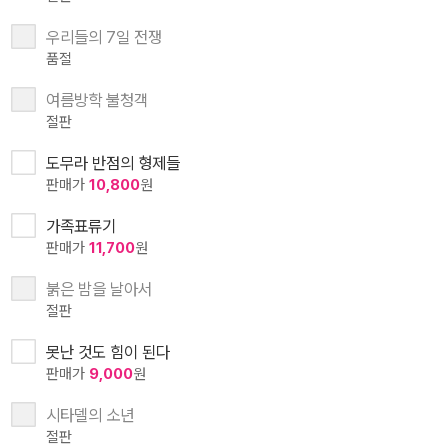
우리들의 7일 전쟁
품절
여름방학 불청객
절판
도무라 반점의 형제들
판매가
10,800
원
가족표류기
판매가
11,700
원
붉은 밤을 날아서
절판
못난 것도 힘이 된다
판매가
9,000
원
시타델의 소년
절판