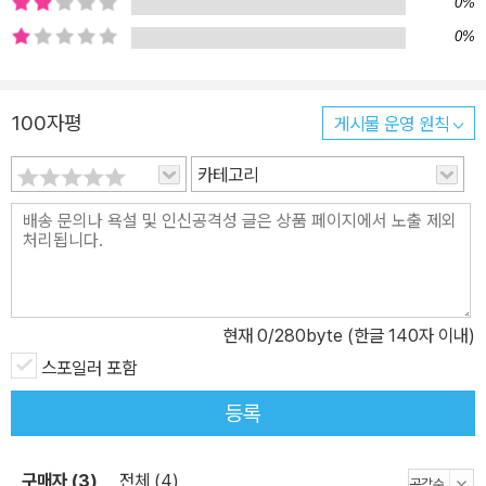
0%
려고 하지 않는 십대들의 생각들이 천진난만하면서 날카롭게 펼쳐진
0%
다. 재미있는 이야기 곳곳에 숨어있는 작가의 예리한 시선은 아이들
을 ‘성장하고 있는 인간’으로 대하지 않으려는 세상을 끝없이 뒤쫓는
다. 이런 뇌스틀링거의 색깔이 잘 묻어나는 작품인 《여름방학 불청
100자평
게시물 운영 원칙
객》은 지루하리만큼 화목한 에발트 가족에게 재스퍼라는 ‘마귀 새
카테고리
끼’가 여름방학 동안 교환 학생으로 오면서 벌어지는 요절복통 해프
닝을 그리고 있다. ‘인생의 아이러니’를 만난 십대, 사랑스러운 발칙함
으로 어른들을 무장해제 시키다 자기 정체성이 성숙해가는 사춘기에
십대들은 늘 부모와 갈등을 겪는다. 부모들이 아이를 한 인격체로 대
우하지 않고 어린아이 취급하며 의견을 무시하는 순간순간마다 십대
들은 좌절과 분노를 느낀다. 다 너희를 위한 거라고 하면서 성적 때문
현재
0
/280byte (한글 140자 이내)
에 선생님에게 선물을 가장한 촌지까지 건네는 엄마의 모습에 에발트
스포일러 포함
는 화가 치솟지만 말은 못하고 가슴만 친다. 빌레는 성적, 친구 관계
등록
같은 문제를 두고 사사건건 간섭하는 엄마, 성질이 나면 손찌검까지
하는 아빠를 보며 분노를 참지 못한다. 에발트가 순간순간마다 ‘인생
의 아이러니’를 만나는 까닭도 어른들이 제멋대로 결정해 버리는 자
구매자 (3)
전체 (4)