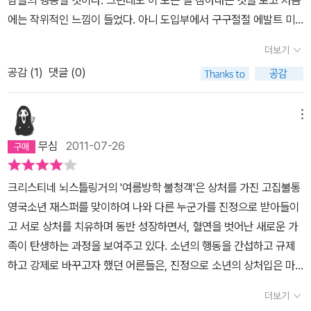
람들의 행동일 것이다. 그런데도 이 모든 걸 참아내는 것을 보고 처음
이 책이 갈등 해결과 소통을 위한 중학생 읽기 교재로 가장 많이 추천
에는 작위적인 느낌이 들었다. 아니 도입부에서 구구절절 에발트 미
되는 이유도 아마 이 때문일 테다. 십대들과 어른들을 이어주는 따뜻
터마가 자기 엄마와 아빠 그리고 누나에 대해 늘어놓을 때 작품의 핵
더보기
한 청소년 소설 《여름방학 불청객》 곳곳에 눈에 띄는 뇌스틀링거의
심을 놓치고 있는 것은 아닌가하는 의구심이 들었다. 그런데 이 모든
공감 (
1
)
댓글 (0)
아이들을 대하는 관점은 두고두고 곱씹어 볼만하다. 뇌스틀링거는 어
것들이 나중에 알고 보니 하나의 장치들이었다. 에발트의 엄마와 아
른들이 가벼운 체벌 정도로 여기는 폭력이 실제로 아이들에게는 무시
빠가 재피터 같은 괴물을 껴안아주고 품어줄 수 있는 이유들을 미리
무시한 공포로 다가온다는 것, 상대방을 있는 그대로 받아들일 줄 모
암시하고 있는 장치였다. 자식의 성적에 연연하고 성적을 올리기 위
메뉴
르고 갖고 있는 기대치를 확인해야 마음을 주는 어른들의 모습을 십
해 극성인 엄마, 자식의 교육 문제 때문에 자신의 생활이 간섭 받는 게
무심
2011-07-26
대들의 입을 빌려 꼬집는다. 뇌스틀링거는 청소년을 하나의 인격체로
싫어 부인의 교육 방식에 무조건 적으로 찬성을 보내는 아빠. 이런 부
존중해야 한다는 생각을 예리하면서도 따뜻하게 이야기하고 있다. 그
모를 서운하게 생각하는 자녀들. 평화로워 보이는 가정 내에 적지 않
크리스티네 뇌스틀링거의 '여름방학 불청객'은 상처를 가진 고집불통
리고 이 책을 보고 있으면 20년 전에 쓴 책에다가 유럽 소설이라고
는 갈등들이 내재해 있다. 그들은 서로를 사랑이라는 이름으로 옭아
영국소년 재스퍼를 맞이하여 나와 다른 누군가를 진정으로 받아들이
믿기지 않을 정도로 우리와 비슷하다는 걸 느낀다. 부모들의 불타는
매면서 서운한 감정들을 느끼지만 아무도 그걸 드러내놓고 표출하지
고 서로 상처를 치유하며 동반 성장하면서, 혈연을 벗어난 새로운 가
교육열에 시달리고, 학교 성적 때문에 야단맞고, 영어 때문에 소중한
않는다. 그런데 이런 것들을 적나라하게 재피터가 표출을 한다. 장치
족이 탄생하는 과정을 보여주고 있다. 소년의 행동을 간섭하고 규제
방학을 고스란히 바쳐야 하는 에발트와 친구들의 모습은 한국 청소년
는 아주 잘 돼 있다. 교환학생으로 온 재피터는 영국인이다. 평온한 오
하고 강제로 바꾸고자 했던 어른들은, 진정으로 소년의 상처입은 마
들과 꼭 닮았다. 문화적 차이를 거의 인식하지 못하고 이야기에 몰입
스트리아 가정에 와서 분란을 일으키는데 여기서 문화적 차이를 통해
음을 들여다보게 되자 소년을 있는 그대로 받아들이고, 조건없는 사
할 수 있는 것도 이 책이 지닌 큰 장점이다. 사춘기에 접어드는 십대들
인간들 내에 형성돼 있는 벽을 자연스럽게 부각시켜준다. 이해할 수
더보기
랑을 베푼다. 내가 첫번째로 찡한 감동의 눈물을 흘린 대목이다. 그냥
과 부모, 교사가 함께 이 책을 부담 없이 읽고 서로를 이해하고 생각을