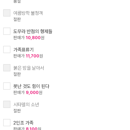
품절
여름방학 불청객
절판
도무라 반점의 형제들
판매가
10,800
원
가족표류기
판매가
11,700
원
붉은 밤을 날아서
절판
못난 것도 힘이 된다
판매가
9,000
원
시타델의 소년
절판
2인조 가족
판매가
8,100
원