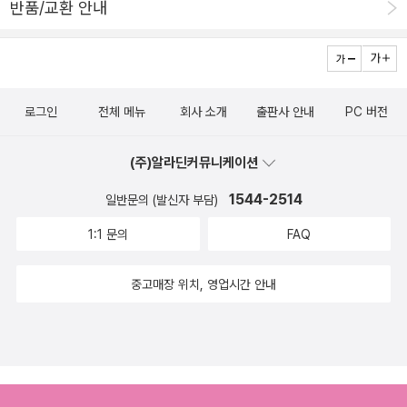
1일(월)장소 : 일본 오사카, 고베, 교토, 아와지 섬 |대상 도서| 중/고
반품/교환 안내
도서만 담아봅니다.<도서관> 엘리자베스 브라운의 삶을 꿈꾸며....
2009년 5월 1일 ~ 6월 1일까지 발 표 ; 2009년 6월 22일 (양철북
등부 : 카르페디엠 시리즈(1)~(22)일반부 : 카르페디엠 시리즈(1)~
쓸고 닦고 청결 주부보다는 책읽기를 더 좋아한 덕에, 책도 쌓이고 먼
다음 카페에 공지 및 개별 통보)일본문학기행 일정 및장소일 정 ; 20
(22)+지로 이야기|발표| 6월 21일(월)(양철북 인터넷 카페 공지 및
지도 쌓이고...^^ 접힌 부분 펼치기 ▼
09년 7월 26일(일)~ 29일(수) 3박 4일장 소 ; 일본 오키나와 도카
개별 통보) |보낼 곳| 우편 : 121-840 서울시 마포구 서교동 395-19
펼친 부분 접기 ▲ 아~ 추가하는 자랑질!^^ EB
시키 섬 (일정과 장소는 사정에 따라 바뀔 수 있습니다)이번 문학기행
2 도서출판 양철북 독서감상문대회 담당자 앞이메일 : tindrum
S 다큐팀에서 우리집에 촬영온다는 페이퍼를 본 000 출판사에서 늘
로그인
전체 메뉴
회사 소개
출판사 안내
PC 버전
은 '전쟁과 평화를 따라 가는 여행'으로 오키나와의 집단 자결지와 하
@tindrum.co.kr |문의|양철북 인터넷 카페(http://cafe.daum.ne
푸른 작은도서관 소장 리스트를 확인하고, 내게 없는 책과 소식지를
이타니 선생님이 방황하던 시절 일했던 오키나와의 파인애플 농장 등
t/tindrum) / 전화 02-335-6407 |유의 사항| 이름, 연락처, 학교
한보따리 보내왔다.감짝선물은 언제나 감동의 쓰나미를 몰고 온다~
(주)알라딘커뮤니케이션
을 방문할 예정이랍니다응모자격 독서감상문 부문:청소년(중.고등
(중․고등 구분)와 학년을 꼭 적어주세요. 양철북 인터넷 카페에서 지
~~~ ^^ 아래 세 권은 공교롭게 구판 소장했는데, 개정판을 얻었
생)및 일반인독서신문 부문: 청소년(중.고등생) 및 일반인(3명1팀,1
1544-2514
일반문의 (발신자 부담)
난 대회 수상작들을 보실 수 있습니다. 참고하세요. 단, 이전 수상작과
다. 양철북은 내게 여러모로 고마운 출판사입니다.
명 이상의 청소년이 포함되어야 함)참가방법 독서감상문 부문: 원고
비슷할 경우 불이익을 받을 수 있습니다.자세한 내용은 양철북 인터
1:1 문의
FAQ
소장도서 리스트에 추가하겠습니다!
지 15매 안팎(이메일,우편 택1)독서신문 부문: 형식 자유 분량 8면 이
넷 카페(http://cafe.daum.net/tindrum)를 참조하세요. --------
내(우편접수)대상도서 양철북 카르페디엠 시리즈 1~ 151. 나는 선생
--------------------------------------- <대상도서>입니
중고매장 위치, 영업시간 안내
님이 좋아요2. 로빙화3. 태양의 아이4. 별을 헤아리며5. 모래밭 아이
다.
들6. 소녀의 마음7.스피릿베어8. 나무소녀9. 피티 이야기10. 달려라
모터사이클11. 안녕 기요시코12. 바람이 들려주는 노래13. 휘파람 반
장14. 산다는 것의 의미15. 분홍 바늘꽃시상내용독서감상문 부문(개
인)상냥한마음상 일본문학기행 3명(중.고.일반 각1명)좋은글상 도서