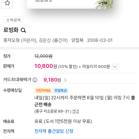
소득공제
로빙화
중자오정
(지은이),
김은신
(옮긴이)
양철북
2008-03-01
정가
12,000원
10,800
판매가
원
(10% 할인) +
마일리지 600원
9,180
카드최대혜택가
원
수령예상일
양탄자배송
주말특급
내일(일) 22시까지 주문하면 8월 10일 (월) 아침 7시
출
근전 배송
(중구 서소문로 89-31 )
변경
배송료
유료 (도서 1만5천원 이상 무료)
전자책
전자책 출간알림 신청