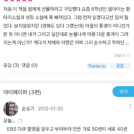
처음 이 책을 딸에게 선물하려고 구입했다.요즘 6학년인 딸아이는 환
타지소설과 성장 소설에 푹 빠져있다. 그럼 먼저 읽겠다고선 집어 들
었다. 보지않았지만 (영화도 있다 그랬는데) 마을의 풍경이 어디선가
본 듯 아니면 내가 그리고 싶은대로 눈물나게 아름 다운 풍겨이 그려
지는게 아닌가? 게다가 차매와 아명은 어찌 그리 순수하고 착하단 말
인지책을 읽다 말고 또 꺽꺽 울었다. 왜? 슬퍼서, 너무 가슴이 아프고
더보기
안타까워서. 깃털처럼 가벼운 아주 사소한 것들이 우리를 살게 만든
공감 (
3
)
댓글 (0)
다고 어느 작가가 말씀하셨다. 무겁지 않은 눈물 한방울이 더위와 일
상에 지친 나를 '좋은 사람'으로 살아가도록 도와 주려나 보다.
쓰기
마이페이퍼 (3편)
순오기
2012-01-20
메뉴
오늘...
EBS 다큐 촬영을 앞두고 부랴부랴 만든 가로 50센티 세로 40센