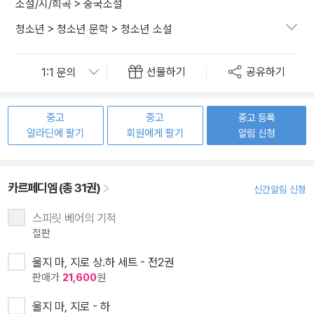
소설/시/희곡
>
중국소설
청소년
>
청소년 문학
>
청소년 소설
선물하기
공유하기
중고
중고
중고 등록
알라딘에 팔기
회원에게 팔기
알림 신청
카르페디엠 (총 31권)
신간알림 신청
스피릿 베어의 기적
절판
울지 마, 지로 상.하 세트 - 전2권
판매가
21,600
원
울지 마, 지로 - 하