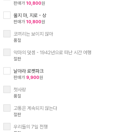
판매가
10,800
원
울지 마, 지로 - 상
판매가
10,800
원
코끼리는 보이지 않아
품절
악마의 덧셈 - 1942년으로 떠난 시간 여행
절판
날아라 로켓파크
판매가
9,900
원
첫사랑
품절
고통은 계속되지 않는다
절판
우리들의 7일 전쟁