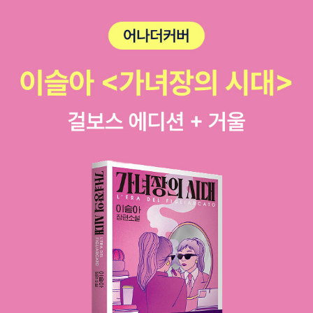
상품권 3명 (총 30만원)노력상; 도서상품권3명 (총 15만원)독서신
문 부문(단체)마음나눔상 일본문학기행 2팀 6명(중.고등 각1팀)좋은
신문상 도서상품권 2팀 6명 (총 60만원)노력상 도서상품권 2팀 6명
(총 30만원)보낼곳121-840 서울시 마포구 서교동 395-192 양철
북출판사이메일 tindrum@tindrum.co.kr문의 양철북 다음 카페 전
화 02-335-6407