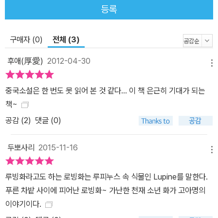
등록
구매자 (0)
전체 (3)
후애(厚愛)
2012-04-30
메뉴
중국소설은 한 번도 못 읽어 본 것 같다... 이 책 은근히 기대가 되는
책~
공감 (
2
)
댓글 (0)
두뽀사리
2015-11-16
메뉴
루빙화라고도 하는 로빙화는 루피누스 속 식물인 Lupine를 말한다.
푸른 차밭 사이에 피어난 로빙화~ 가난한 천재 소년 화가 고아명의
이야기이다.