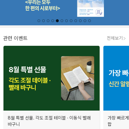
관련 이벤트
전체보기
8월 특별 선물. 각도 조절 테이블 · 이동식 빨래
가장 빠르게
바구니
합