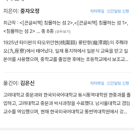
지은이:
중자오정
저자파일
신간알림 신청
최근작 :
<[큰글씨책] 침몰하는 섬 2>
,
<[큰글씨책] 침몰하는 섬 1>
,
<침몰하는 섬 2>
… 총 8종
(모두보기)
1925년 타이완의 타오위안현(桃園縣) 룽탄향(龍潭鄕)의 주쭤랴
오(九座寮)에서 태어났다. 일제 통치하에서 일본식 교육을 받고 일
본어를 사용했으며, 중학교를 졸업한 후에는 초등학교에서 보조교사
로 일하기도 했다. 이후 장화(彰化)청년사범학교에 진학했는데, 원
래 문학을 좋아했던 그는 이때 다량의 세계 명작들을 읽으며 창작의
옮긴이:
김은신
저자파일
신간알림 신청
꿈을 키웠다. 1945년 사범학교를 졸업한 뒤 학도병으로 일본군에 들
어갔으나, 같은 해 광복이 되면서 고향으로 돌아와 소학교에서 교사
고려대학교 중문과와 한국외국어대학교 동시통역대학원 한중과를 졸
로 재직했다. 중자오정은 광복 이후 일본어 창작이 금지되면서 중문
업하고, 고려대학교 중문과 박사과정을 수료했다. 남서울대학교 겸임
주음부호와 중국어를 익히기 시작했으며, 각고의 노력으로 중문 창작
교수를 역임했으며, 현재 한국외국어대학교 통번역대학원에서 강의
훈련을 계속해 나갔다. 1948년 타이완대학 중문과에 입학했으나 교
를 하고 있다. 옮긴 책으로 <눈물> <청의> <쌀> <색, 계> <금잔화
과 과정 등에 불만을 품고 중도에 학업을 포기한 뒤 다시 교사로 복직
> <비련초> <은잔화> <포청천> <로빙화> 등이 있다.