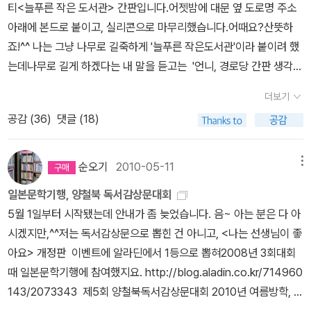
티<늘푸른 작은 도서관> 간판입니다.어젯밤에 대문 옆 도로명 주소
아래에 본드로 붙이고, 실리콘으로 마무리했습니다.어때요?산뜻하
죠!^^ 나는 그냥 나무로 길죽하게 '늘푸른 작은도서관'이라 붙이려 했
는데나무로 길게 하겠다는 내 말을 듣고는 '언니, 경로당 간판 생각하
는 거지? 그게 뭐야~ 그런 간판 보고 책 읽고 싶어 들어오는 아이가
더보기
있겠어?''우리 도서관은 어린이만 오는 곳 아니야, 어른 책이 더 많
공감 (
36
)
댓글 (18)
아.''그래도 그렇지. 그게 뭐야, 작고 이쁘고 산뜻하게 만들어야지!!'전
화로 악을 써댄 독서회원 덕분에 요렇게 이쁜 이름표를 달게 되었습
니다. 요건 남편이 해준 선물이라 더 푸르게 푸르게 빛납니다!^^ 몇
순오기
2010-05-11
메뉴
해째 커튼을 제대로 걸지 않고 한쪽만 걸든가, 그도 안하던가 그랬는
일본문학기행, 양철북 독서감상문대회
데어제 드디어 거실 창에 짝으로 완벽하게 커튼을 쳤습니다.커튼 거
5월 1일부터 시작됐는데 안내가 좀 늦었습니다. 음~ 아는 분은 다 아
는 고리가 많이 빠져서 제대로 걸 수 없었는데, 고리를 하나 하나 끼워
시겠지만,^^저는 독서감상문으로 뽑힌 건 아니고, <나는 선생님이 좋
넣어 마무리했어요.누가?내가요!!요 사진은 우리 큰딸 보라고 올리는
아요> 개정판 이벤트에 알라딘에서 1등으로 뽑혀2008년 3회대회
거에요.^^저 커튼이 우리 큰딸 낳은 1989년에 당시로선 거금이었던
때 일본문학기행에 참여했지요. http://blog.aladin.co.kr/714960
9만원을 주고 만들었는데23년이 지난 지금도 괜찮아보이지 않나요?
143/2073343 제5회 양철북독서감상문대회 2010년 여름방학, 카
ㅋㅋ 거실 전면에 있던 잡동사니 장식장을 치우고 3단 책장을 두고