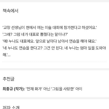
책속에서
'교장 선생님이 현에서 여는 미술 대회에 참가한다고 하셨어요.'
'그래? 그럼 네가 대표로 뽑혔다는 말이냐?'
'예! 누나도 대표예요. 앞으로 날마다 남아서 연습을 해야 돼요.'
'네 누나도 연습을 한다고? 그건 안 된다. 네 누나는 엄마 일을 도와야
해.'
'아버지! 그렇지만 그건 선생님이 뽑은 거라서 안 가면 안 되는 거예
요.'
'누가 무슨 말을 한다 해도 한 번 안 된다면 안 되는 줄 알아!'
추천글
고석송의 말투에 다시 서릿발 같은 한기가 서렸다. (45~46쪽, '가난
한 아이, 고아명' 중에서)
최종규 (작가):
‘천재 화가’ 아닌 ‘그림을 사랑한’ 아이
저자 소개