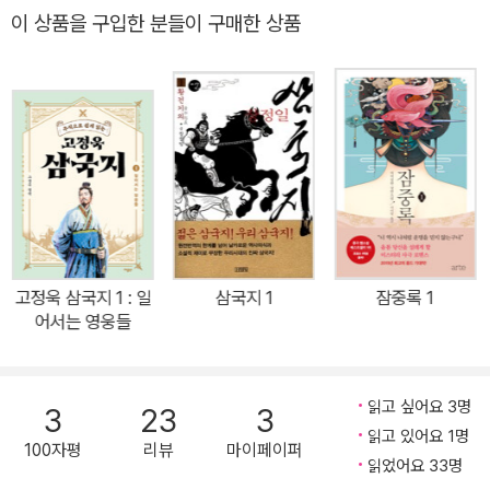
했다. 1951년 <혼후(婚後)>가 잡지에 실리면서 창작 활동을 시작했
이 상품을 구입한 분들이 구매한 상품
고, 1962년 ≪연합보(聯合報)≫에 교사로서 경험을 담은 첫 번째
장편소설 ≪루빙화≫를 발표하면서 주목받기 시작하였다. 이후 ≪탁
류 삼부곡(濁流三部曲)≫과 ≪타이완인 삼부곡(臺灣人三部曲)
≫ 등을 집필하며 장편소설에서 뛰어난 업적을 인정받았다. 중자오정
은 1950년대 반공문학이 주류를 이뤘던 타이완 문단에서 항일과 계
몽이라는 신문학운동 정신을 계승해 창작 활동을 벌였다. 당시 타이
완 출신 작가들은 반공사상과 중원사상을 강조하던 관(官) 주도의 문
단에서 크게 주목을 받지 못했으며, 새로운 언어인 중문으로 창작을
하는 것 또한 익숙지 않아 이중의 어려움을 겪었다. 작품을 발표할 지
고정욱 삼국지 1 : 일
삼국지 1
잠중록 1
면이 많지 않은 것도 문제였다. 이에 중자오정은 1957년 4월 ≪문우
어서는 영웅들
통신(文友通訊)≫을 창간했다. 이 잡지에는 1950년대 중반 타이완
문단의 대표적인 향토문학 작가들이 상당수 참가하였는데, 이들은 대
부분 타이완의 식민 경험과 역사 기억에 관심을 가진 작가들이었다.
읽고 싶어요 3명
3
23
3
이들은 잡지에 작품을 발표하고 서로의 작품을 평가하거나 격려하면
읽고 있어요 1명
100자평
리뷰
마이페이퍼
서 꾸준히 작품 활동을 이어 나갔다. 당시 중자오정과 함께 ≪문우통
읽었어요 33명