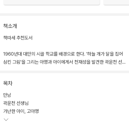
책소개
책따세 추천도서
1960년대 대만의 시골 학교를 배경으로 한다. '하늘 개가 달을 집어
삼킨 그림'을 그리는 아명과 아이에게서 천재성을 발견한 곽운천 선
생님의 이야기이다. 가난에 찌들어 사는 아명의 아버지, 지역 유지로
권력을 탐하는 지홍의 아버지, 그에게 빌붙은 교사들 등 인물 간의 갈
목차
등의 바탕에는 교육.빈부.가족 문제 등이 깔려 있다.
만남
곽운천 선생님
가난한 아이, 고아명