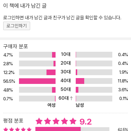
신≫에 참여했던 대표적인 인물로는 중리허(鍾理和), 천훠취안(陳
이 책에 내가 남긴 글
火泉) 등이 있다. ≪문우통신≫은 처음에는 큰 주목을 받지 못했다.
하지만 점차 소속 작가들이 공모전 등에서 두각을 나타내며 문학적
로그인하면 내가 남긴 글과 친구가 남긴 글을 확인할 수 있습니다.
성과를 인정받기 시작했으며, 이러한 노력으로 문단의 주류로 성장할
로그인하기
수 있는 기반을 마련했다. 또한 이들은 당시 암흑과도 같은 시대 상황
에서 문학의 다양성을 추구해 나갔으며, 이후 타이완 문학이 스스로
구매자 분포
의 정체성을 탐구하고 스스로의 발전 궤적을 완성해 나가는 밑거름
10대
0.4%
4.7%
역할을 훌륭히 해냈다.
20대
0.4%
2.8%
30대
1.9%
12.2%
40대
11.8%
56.5%
50대
3.6%
4.8%
60대
0.1%
0.7%
여성
남성
9.2
평점 분포
61.5%