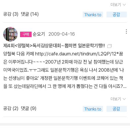
르페디엠 읽고 일본 문학기행 떠나자! |응모 기간| 2010년 5월 3일
책을 꽂았더니 보기에 좀 낫군요.개관식 하기 전에 여기에 가로 200
더보기
(월)~5월 31일(월)(마감일 소인까지 받습니다) |응모 분야| 독서감
센티 세로 120센티 책꽂이를 맞춰 그림책을 꽂고, 위에 게시판을 걸
공감 (
3
)
댓글 (14)
상문 부문 : 중등부/고등부/일반부 독서신문 부문 : 중등부/고등부(3
생각이었는데...이제 책꽂이와 게시판 만드는데 돈이 좀 들어가겠지
명 1팀이며, 어른도 팀원으로 참여 가능) |참가 방법|독서감상문 부문
만, TV를 치우고 그렇게 해 놓으면 도서관 분위기가 날 거 같아요.다
: 원고지 15매 안팎(우편과 이메일 모두 가능) 제목이나 소속 등을 뺀
순오기
2009-04-16
메뉴
리미는 안 보이게 예쁜 그림으로 가려 놓을까? 우리 아들 초딩때 야
나머지 내용만을 얘기한 경우입니다. 한글(A4, 10pt, 행간 160%)
구공 던져서 유리를 깼는데, 10년 만에 단장을 해줘야지.ㅋㅋ 화장
제4회<양철북>독서감상문대회~뽑히면 일본문학기행!!
에서 작성할 경우 “내용”만으로 1.5쪽 정도 되는 분량입니다. 조금 모
실 문 옆에 걸린 선반에는 화분을 올려 두었고, 거실 창 앞에 철제 책
양철북 다음 카페 http://cafe.daum.net/tindrum/L2QP/12*꿈
자르거나, 조금 넘는 것은 괜찮습니다. 원고지 용지에 맞춰서 쓸 필요
꽂이를 하나 더 들여서 나란히 나란히..... 어찌됐든 오늘 EBS 피디
은 이루어집니다~~~~2007년 2회때 마감 전 날 참여했는데 당근
는 없습니다. 되도록 A4 상태로 보내주세요. 글꼴이나 글씨 크기는
와 카메라 담당하신 분이 온다니까, 1시부터 촬영을 하긴 하나 봅니
미역국이었죠.ㅜㅜ그래도 일본문학기행은 욕심 나서 2008년에 '나
상관없습니다.독서신문 부문 : 8절지 8면이내(우편 접수) |시상 내
다.작가는 현재 우리 생활과 조금 다른 연출을 원하는데, 어쩌면 줄다
는 선생님이 좋아요' 개정판 일본문학기행 이벤트에 코꿰어 있는 책
용|독서감상문 부문(개인) • 상냥한마음상 : 일본 문학기행 3명
리기를 해야 될 듯합니다.자기들이 보여주고 싶은 장면을(만) 담으면
을 또 샀는데알라딘에서 그 한 명에 제가 뽑혔다는 건 다들 아시죠?
(중/고/일반 각 1명) • 좋은글상 : 도서상품권 3명(총 30만 원) •
다큐가 아니니까.... 50분 다큐에 직장독서, 가정독서.... 이런 식으로
ㅎㅎㅎ덕분에 2008년 7월 3박 4일의 일본여행을 다녀왔고요.여행
노력상 : 도서상품권 3명(총 15만 원)독서신문 부문(단체) • 마음나
더보기
몇 개 들어가는데가정(족)독서에 몇 몇 가족이 참여하는 줄 알았는데,
후기는 둘째 날 오전까지 4회차 쓰곤 땡~이었는데, 일본문학기행 분
눔상 : 일본 문학기행 2팀 6명(중/고 1팀) • 좋은신문상 : 도서상품
공감 (
2
)
댓글 (9)
가정(족) 독서는 우리가족만 찍는대서 좀 부담이 되지만,최대한 우리
위기 조성하려면 이어서 써야 겠죠.ㅋㅋㅋ양철북 다음 카페 메인에
권 2팀 6명(총 60만 원) • 노력상 : 도서상품권 2팀 6명(총 30만
가족 실생활을 그대로 보여주는 쪽으로 가보렵니다. 그동안 도서관에
독서감상문대회 알림 사진에 순오기가 중앙에 있네요.^^http://caf
원) |일본 문학기행 일정 및 장소| 일정 : 2010년 7월 29일(목)~8월
관한 책이나 독서에 대한 책을 읽고 사고... 현재 늘푸른 도서관 소장
e.daum.net/tindrum<제4회 양철북 독서감상문 대회>응모 기간 ;