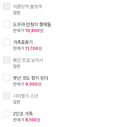
여름방학 불청객
절판
도무라 반점의 형제들
판매가
10,800
원
가족표류기
판매가
11,700
원
붉은 밤을 날아서
절판
못난 것도 힘이 된다
판매가
9,000
원
시타델의 소년
절판
2인조 가족
판매가
8,100
원