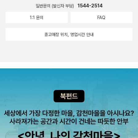
했는데... ㅎㅎ 그래도 두 책 모두 친구가 함께 했기에 주인공에게 용
생각이었는데...이제 책꽂이와 게시판 만드는데 돈이 좀 들어가겠지
1544-2514
일반문의 (발신자 부담)
한다면 발전했지요. 다음에는 제가 직접 시집을 고를수 있는 안목이
기와 희망을 가질수 있었던것 같습니다. 나 혼자라는 느낌이 아닌 누
만, TV를 치우고 그렇게 해 놓으면 도서관 분위기가 날 거 같아요.다
있었으면 좋겠어요. 그나저나 시집을 읽으면서 모르는 한자를 만나면
군가 나를 염려해주고, 걱정해주는 사람이 있다는것이 얼마나 큰 행
1:1 문의
FAQ
리미는 안 보이게 예쁜 그림으로 가려 놓을까? 우리 아들 초딩때 야
참... 난감해요. ^^;; 요즘 신문도 한자를 사용하지 않는데, 시집은 한
복이 될수 있는가를 다시 생각하게 해주네요. 이번 겨울 방학 조카 독
구공 던져서 유리를 깼는데, 10년 만에 단장을 해줘야지.ㅋㅋ 화장
자를 사용하는 것을 보면 참 신기했어요. 아무래도 뜻에 따라 내용이
서일지에 두권의 책을 포함시켜야할것 같아요. ^^ 좋은 책 선물해주
중고매장 위치, 영업시간 안내
실 문 옆에 걸린 선반에는 화분을 올려 두었고, 거실 창 앞에 철제 책
달라지니 그러겠다 싶지만... 그래도 한자 읽기 힘든 사람을 위해서 한
셔서 고맙습니다. 함께살기님~~ *^^*
꽂이를 하나 더 들여서 나란히 나란히..... 어찌됐든 오늘 EBS 피디
자 옆에 한글... 아니면 한글을 적고 한자를 옆에 적어주면 좋겠어요.
와 카메라 담당하신 분이 온다니까, 1시부터 촬영을 하긴 하나 봅니
ㅎㅎ 좀 더 시집과 가까워질수 있도록 도와주세요. ^-^ 정말 책과 차
다.작가는 현재 우리 생활과 조금 다른 연출을 원하는데, 어쩌면 줄다
만 먹고 살고 싶어요... 이 책 읽을때 '엣지 오브 투모로우' 영화를 보
리기를 해야 될 듯합니다.자기들이 보여주고 싶은 장면을(만) 담으면
고 읽어서인지, 톰 크루즈가 진짜 반가웠어요. ㅎㅎ내가 하면 로맨스
다큐가 아니니까.... 50분 다큐에 직장독서, 가정독서.... 이런 식으로
고 남이 하면 불륜이라고, 주인공의 행동이 진짜 얄밉지만 주인공이
몇 개 들어가는데가정(족)독서에 몇 몇 가족이 참여하는 줄 알았는데,
라서 봐주었지, 주인공 친구였다면 절대 봐줄수 없어요. 아무래도 책
가정(족) 독서는 우리가족만 찍는대서 좀 부담이 되지만,최대한 우리
을 읽으면 주인공이 나라고 생각하고 읽지, 주인공 친구가 나라고 읽
가족 실생활을 그대로 보여주는 쪽으로 가보렵니다. 그동안 도서관에
지 않으니깐요. ㅎㅎ 유아/어린이/청소년 (17권) 루이스 쌔커의 책
관한 책이나 독서에 대한 책을 읽고 사고... 현재 늘푸른 도서관 소장
들도 참 재미있어요.천재 소녀의 따뜻한 이야기가 감동적이랍니다.
도서만 담아봅니다.<도서관> 엘리자베스 브라운의 삶을 꿈꾸며....
영어책 읽기 초기에 로알드 책들을 재미있게 읽어서 이번엔 오디오
쓸고 닦고 청결 주부보다는 책읽기를 더 좋아한 덕에, 책도 쌓이고 먼
북만 따로 들었어요.이미 읽어서 책 내용을 아는상태에서 오디오북만