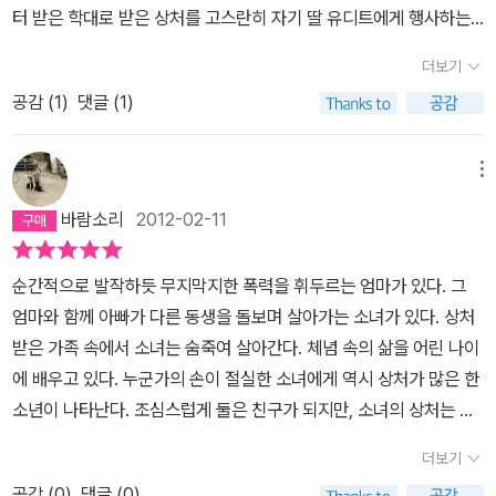
터 받은 학대로 받은 상처를 고스란히 자기 딸 유디트에게 행사하는
모들 반성하시라 내가 나의 아이를 낳았지만 태어나는 그순간부터 그
음의 안정을 찾아가는데... 유디트는 미하엘과 친구로 지내는 것이 마
유디트의 엄마.상처는 상처를 낳는다.미하엘의 우정의 힘으로 닫혔던
네들도 하나의 인격체인것이다. 그네들을 너무 아프게 하지말아라 사
냥 좋지만엄마에게 맞고 산다는 것은 여전히 비밀에 부친다.말할 수
더보기
유디트의 마음의 문은 조금씩 조금씩 열리고, 엄마, 자기를 낳아준 엄
랑을 많이 주어도 모잘판인데, 내 아픔을 내슬픔을 그네들에게 풀려
없었기 때문이다. 하지만 결국 미하엘은 유디트의 비밀을 알게 되고
공감 (
1
)
댓글 (1)
마이지만 몸과 마음에 상처만 안겨주던 엄마의 집을 떠나 기차에 몸
하지 말아라 우리는 어른이 아닌가 우리의 감정은 스스로 조절할 줄
아무도 모르게 이사를 간 유디트를 찾아간다. 그리고... '네가 기다리
을 싣는 것으로 얘기는 끝난다.부모가 다 부모인가. 자기를 낳아주었
알아야 하지 않은가,,,부모님들에게 이책을 권한다,
기만 하면 엄마는 널 계속 때릴 거야. 뭔가 해야만 해.계속 비밀로 할
으니 그 누구보다 그래도 낳을거라는 말은 어누 경우에나 적용되는
메뉴
수는 없어. 우리가 도와줄게. 약속해.' 라고 말한다. 미하엘의 말에 용
것은 아니라 본다. 부모라는 이름으로 행사되는 눈에 보이는, 그리고
기를 얻은 유디트는 엄마에게 심하게 맞고 난 후짐을 꾸려 집을 나선
바람소리
2012-02-11
눈에 보이지 않는 많은 폭력에 상처를 받아본 사람은 안다.유디트, 너
다. 친구 미하엘을 찾아 도움을 받기 위해... 이야기는 결국에는 유디
의 상처가 조금씩 조금씩 아물기를 바란다. 이 세상에는 부모보다도
트가 친구 미하엘의 도움을 받아가정폭력에서 구제되었으리라는 것
순간적으로 발작하듯 무지막지한 폭력을 휘두르는 엄마가 있다. 그
오히려 따뜻한 마음을 가진 사람들이 있거든...
을 암시하며 맺는다. 가정폭력 그리고 친구에 대해 함께 생각해볼 수
엄마와 함께 아빠가 다른 동생을 돌보며 살아가는 소녀가 있다. 상처
있는 책으로가정과 학교에서 심한 혼란을 겪고 있는 청소년들이 꼭
받은 가족 속에서 소녀는 숨죽여 살아간다. 체념 속의 삶을 어린 나이
읽어봤으면 좋겠는... 방황하는 청소년에게 똑 어울리는 책이 될 것이
에 배우고 있다. 누군가의 손이 절실한 소녀에게 역시 상처가 많은 한
라 믿는다.
소년이 나타난다. 조심스럽게 둘은 친구가 되지만, 소녀의 상처는 너
무 크고 깊다. 너무 사실적인 얘기다. 그리고 어른이 잘난 척 아이들을
더보기
교양하는 소설이 아니라 아이들 눈높이에서 아이들의 고민을 진지하
공감 (
0
)
댓글 (0)