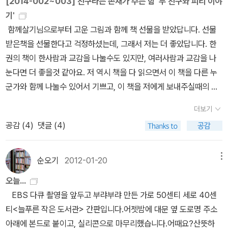
[2014-002~003] 친구라는 존재가 주는 힘 '두 친구와 피티 이야
때리면 “자, 더 때리셔요. 얼마든지 맞을게요.” 하고 활짝 웃으면 되겠
샘나서시집은 자꾸 시가 쓰고 파져서이론서는 공부하고 파지고 실용
옮긴탓도 있고, 그래서 글이 많다보니 어느것을 먼저 읽어야지 순서
기'
지.《삼성을 살다》(이은의, 사회평론, 2011.10.24.)《새로운 나여, 안
서는 바로 따라하고픈 따라쟁이라서뭐 가장 큰 이유는 게을러서겠지.
가 맞는지 감이 없는 조카에겐 더 헷갈렸을수도... 전 만화가 있어서
함께살기님으로부터 고운 그림과 함께 책 선물을 받았답니다. 선물
녕》(앨리스 워커/이옥진 옮김, 마음산책, 2005.4.25.)#Nowisthe
그런데 어쩌다 다시 책을 잡았는지.이런 서평관련 책은 사실 좀 짜증
더 좋아는데... SF소설/ 공상과학 (9권) 읽으면서 완전 뿌듯했
받은책을 선물한다고 걱정하셨는데, 그래서 저는 더 좋았답니다. 한
TimetoOpenYourHeart #AliceWalker《그리게 된 이상 1》(타카
난다.책에 등장하는 모든책을 다 따라 읽고프게 해서.시작부터 그렇
던책. 출간되면서 정말 갖고 싶었지만, 차라리 도서관에서 대출해서
권의 책이 한사람과 교감을 나눌수도 있지만, 여러사람과 교감을 나
하타 큐 글·카바 유지 그림/편집부 옮김, 조은세상, 2024.3.29.)《그
다.빅토르 위고의 웃는 남자라. 아이고 클났네또 읽고 픈 책
읽었기 때문에 완독할수 있었던것 같아요. 언젠가 원서로도 도전해
눈다면 더 좋을것 같아요. 저 역시 책을 다 읽으면서 이 책을 다른 누
리게 된 이상 2》(타카하타 큐 글·카바 유지 그림/편집부 옮김, 조은세
들의 향연일세.하지만 나 아주 오랫만에 커피 마시며 책 읽는다.그래
보고 싶은 책이기도 해요. 작가의 상상력에 무척 놀라웠어요. 이 책을
군가와 함께 나눌수 있어서 기쁘고, 이 책을 저에게 보내주실때의 마
상, 2024.11.28.)《동네에서 소문난 텐구의 아이 7》(이와모토 나오/
서 행복하다.
읽으니 그의 다른 책들도 모두 읽어보고 싶어집니다. 이 책 역시 시
음도 헤아려지니 더 감사했습니다. 안케 드브리스 지음, 박정화 옮김
김승현 옮김, 대원씨아이, 2011.4.15.)#町でうわさの天狗の子 #
더보기
리즈로 계속 나오면 좋겠어요. 표지가 이뻐서 갖고 싶지만....'파운데
/ 양철북 / 2005년 11월 / 285쪽 (1/1~1/1) 사실 오늘 이 두권의 책
岩本ナオㅍㄹㄴ글 : 숲노래·파란놀(최종규). 낱말책을 쓴다. 《풀꽃
공감 (
4
)
댓글 (4)
이션'과 마찬가지로 도서관에서 대출해야 완독할수 있을것 같아요. ^
을 다 읽을 생각은 아니었답니다. ^^;;둘 중 어떤 책을 읽을까 고민하
나무 들숲노래 동시 따라쓰기》, 《새로 쓰는 말밑 꾸러미 사전》, 《미래
^ 요즘 제가 완소하는 작가 '존 스칼지'의 작품이예요. 하지만 이책
다가, 책 제목 때문에 '두 친구 이야기'를 먼저 읽었어요..... 제목 때문
세대를 위한 우리말과 문해력》, 《들꽃내음 따라 걷다가 작은책집을
은 나빠요...... 너무 짧아요..... ㅠ.ㅠ 재미있는 내용을 이렇게 끝내버
에 다정한 두 친구의 이야기를 기대했는데... 학대받는 아이의 이야기
보았습니다》, 《우리말꽃》, 《쉬운 말이 평화》, 《곁말》, 《책숲마실》,
순오기
2012-01-20
메뉴
리면 아니되옵니다. 추리/미스터리/액션/스릴러/공포 (5권) 진짜
가 나와서 읽는 동안 가슴이 먹먹했습니다... 솔직히 책 내용을 알았다
《우리말 수수께끼 동시》, 《시골에서 살림 짓는 즐거움》, 《이오덕 마
오늘...
야금 야금 아껴가면서 읽는 그래픽 노블 '닐 게이먼의 샌드맨' 예전부
면 새해 첫날 피했을 책이었어요. -.-;; 책에서만 있는 이야기라면 좋
음 읽기》을 썼다. blog.naver.com/hbooklove우리집 텃노랑(토종
EBS 다큐 촬영을 앞두고 부랴부랴 만든 가로 50센티 세로 40센
터 궁금했던 만화였는데, 1권 맛보기하고 나머지 생각해보다가 생일
겠지만, 아직도 우리의 무관심 속에 학대 받을 아이들을 생각하면 눈
노랑민들레)바깥길을 나서려면 마을앞 시골버스는 '너무 늦게' 들어
티<늘푸른 작은 도서관> 간판입니다.어젯밤에 대문 옆 도로명 주소
선물로 시리즈 완결 시켰어요. ㅎㅎ 언제든 확 읽을수 있지만 다 읽고
물이 났답니다. 그렇게 작고 연약한 아이들을 때릴때가 어디있다고....
와서옆마을로 논둑길을 따라 걸어가서 이른버스를 타야 한다.그러나
아래에 본드로 붙이고, 실리콘으로 마무리했습니다.어때요?산뜻하
나면 너무 아쉬울것 같아, 책이 잘 안잡히고, 머리를 식히고(?) 싶을