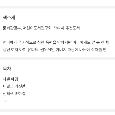
책소개
문화관광부, 어린이도서연구회, 책따세 추천도서
엄마에게 주기적으로 심한 폭력을 당하지만 아무에게도 말 못 한 채
살던 여자 아이 유디트. 권위적인 아버지 때문에 마음에 상처를 안고
살아가는 같은 반 친구 미하엘. 두 친구가 우정을 나누며 차츰 마음의
문을 열고 자기 안의 힘과 희망을 찾아가는 이야기.
목차
학대와 체벌을 다루고 있지만 전반에 흐르는 주제는 거기 머무르지
나쁜 예감
않는다. 학대와 소외가 지천으로 널린 환경을 탓하기 이전에 '아이
비밀과 거짓말
들'에 눈을 맞추려 하기 때문.
전학생 미하엘
현실을 살아가는 아이들이 마음으로부터 자신을 사랑하고, 건전한 관
계를 회복해갈 수 있기를 비는 마음이 담겼다. 책에서 절망이나 분노