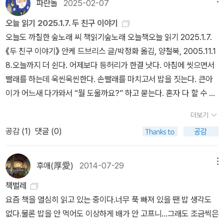
춘다. 여러모로 살갑게 줄거리를 펴는 어린이책인데 우리나라에서는
한둘이 으레 뒤집어쓴다. 나는 어릴적에 고삭부리로 여린 몸이어서
파란놀
2025-02-07
책을 쓴다. 《풀꽃나무 들숲노래 동시 따라쓰기》, 《새로 쓰는 말밑 꾸
건 아흔 살이건, 그저 힘(권력)만 있다고 느낍니다. 이 나라 벼슬밭(정
읽히기 어려웠지 싶다. 아이어른이 나란히 걷고 살림하고 마주하는
신주머니 떠넘기기 같은 짓도 곧잘 겪어야 했다. 맨 처음에는 너무 싫
러미 사전》, 《미래세대를 위한 우리말과 문해력》, 《들꽃내음 따라 걷
오늘 읽기 2025.1.7. 두 친구 이야기
치계)이며 글밭(문학계)은 아직 풀내음 없이 잿내음(시멘트)만 가득
하루를 그리는 수수한 이야기일수록 안 읽거나 밀치는 우리나라 같
고 부끄럽고 스스로 못나구나 싶었지만, 어느 날 문득 옆으로 날아가
다가 작은책집을 보았습니다》, 《우리말꽃》, 《쉬운 말이 평화》, 《곁
오늘도 까칠한 숲노래 씨 책읽기숲노래 오늘책오늘 읽기 2025.1.7.
합니다.ㅍㄹㄴ《미래 세대를 위한 민주시민 이야기》(정주진, 철수와
다. ‘다투거나 싸우면서 앙금을 푸는 배움살이(학교생활)’를 꼭 짚거
며 노래하는 새를 보았다. 새는 지절지절 속삭이더군. “네(사람)가 나
말》, 《책숲마실》, 《우리말 수수께끼 동시》, 《시골에서 살림 짓는 즐
《두 친구 이야기》 안케 드브리스 글/박정화 옮김, 양철북, 2005.11.1
영희, 2025.9.18.)《두 친구 이야기》(안케 드브리스/박정화 옮김, 양
나 다뤄야 한다고 얽매이기까지 한다. ‘창비어린이’에서 마을책집에
(새)를 보면 내(새)가 보일 테지만, 네가 나를 안 보고 짐을 보면 짐에
거움》, 《이오덕 마음 읽기》을 썼다. blog.naver.com/hbooklove
8.오늘까지 더 쉰다. 어제보다 등허리가 한결 낫다. 아침에 씻으면서
철북, 2005.11.18.)《키친 1》(조주희, 마녀의책장, 2009.10.20.)《가
까지 보낸 ‘창비어린이 공모전 알림글’을 보니 ‘어린이문학에 담아야
눌려버리겠지.” 이 말을 남기고서 휙 날아가네. 어리벙벙했다. “뭐지?
다만이 책은글은 훌륭하되'자전거 그림'은 잘못 그렸더라.나중에 다시
빨래를 하는데 욱씬욱씬한다. 손빨래를 마치고서 밥을 짓는다. 큰아
우디의 바다》(다지마 신지/최시림 옮김, 정신세계사, 1991.10.1.)《로
할 글감’까지 아주 못박더라. 왜 이래야 할까? 왜 이러나? 시골에서
뭐야? 새가 나한테 말했나?” 하고 놀랐다. 걷다가 멈춰서 멍하니 한
짚으려고 한다.
이가 어느새 다가와서 “뭘 도울까요?” 하고 묻는다. 혼자 다 할 수 있
자 파크스 나의 이야기》(로자 파크스·짐 해스킨스/최성애 옮김, 문예
손수 살림짓는 푸른어린이 삶을 그리면 ‘공모전 자격미달’이네. 멧골
참 생각했다. 이러고서 다시 한 발을 내딛을 적에 마음을 바꾸기로 한
으나, 작게 도울 일거리를 하나씩 들려준다. 밥과 국을 지었으나 나는
춘추사, 2012.3.15.)#RosaParksMyStory #RosaParks #JimH
이나 바다에서 스스로 살림을 펴는 아이들 삶을 아이 눈빛으로 담아
다. “그렇구나. 나는 두 손 가득 또래들 신주머니를 안지 않았어. 나는
더보기
얼마 들지 않는다. 힘을 다하였으니 새삼스레 누워서 앓는다. 저녁에
askins#RosaLeeLouiseMcCauleyParks《단어장》(최나미, 사계
도 ‘공모전 참가금지’이고.#아빠의만세발가락 #JuBeltenen #Rita
짐을 떠맡은 채 심부름에 시달리는 길이 아니야. 나는 그저 집으로 돌
공감 (
1
)
댓글 (0)
또 세 사람이 등허리를 꾹꾹 밟고 주무른다. 왼옆구리는 거의 풀렸다.
절, 2008.《시간을 되돌리고 싶어》(하나다 하토코 글·후쿠다 이와오
Verschuurㅍㄹㄴ글 : 숲노래·파란놀(최종규). 낱말책을 쓴다. 《풀꽃
아가는 길이야. 자, 기찻길을 디뎌 볼까. 이 기찻길에도 꽃이 피었네.
이튿날에는 나래터를 다녀올 만하리라 본다. 《두 친구 이야기》를 오
그림/이정선 옮김, 키위북스, 2013.8.1.)《신기한 식물일기》(크리스
나무 들숲노래 동시 따라쓰기》, 《새로 쓰는 말밑 꾸러미 사전》, 《미래
무슨 꽃일까. 나중에 우리 마을에서도 이 꽃을 보면 어머니한테 여쭈
랜만에 들춘다. 아이들하고 새롭게 읽을까 하다가 내려놓는다. 줄거
티나 비외르크 글·레나 안데르손 그림/김석희 옮김, 미래사, 1994.1
후애(厚愛)
2014-07-29
메뉴
세대를 위한 우리말과 문해력》, 《들꽃내음 따라 걷다가 작은책집을
어야지.”‘나도 그 말을 거짓말로 만들고 싶지 않아.’ 《그리게 된 이상
리라든지 두 아이가 나아가려는 새길은 반짝이고, 차근차근 짚으면서
2.10.첫/2016.5.30.26벌)#Linneaplanterar #ChristinaBjork #
보았습니다》, 《우리말꽃》, 《쉬운 말이 평화》, 《곁말》, 《책숲마실》,
2》 78쪽 이날부터 싱글벙글 웃으면서 더 천천히 걸으며 새바라기에
책벌레
응어리와 실타래를 풀어가는 길은 눈여겨볼 만하다. 아프고 힘든 아
LenaAnderson (1985년)글 : 숲노래·파란놀(최종규). 낱말책을 쓴
《우리말 수수께끼 동시》, 《시골에서 살림 짓는 즐거움》, 《이오덕 마
구름바라기에 꽃바라기를 했다. “여러 또래 신주머니를 왕창 안은
요즘 책을 열심히 읽고 있는 중이다.너무 푹 빠져 있을 땐 밥 생각도
이와 어른 모두한테 이바지할 만하다고 본다. 그런데 시골이나 들숲
다. 《풀꽃나무 들숲노래 동시 따라쓰기》, 《새로 쓰는 말밑 꾸러미 사
음 읽기》을 썼다. blog.naver.com/hbooklove
채” 콧노래도 부르며 거닌다. 다만, 또래 신주머니를 팽개치거나 바닥
없다.물론 밥을 안 먹어도 이상하게 배가 안 고프니...그래도 조금씩은
바다에서 고요히 살림을 짓는 하루를 그리는 사람한테는 ‘또다른 연
전》, 《미래세대를 위한 우리말과 문해력》, 《들꽃내음 따라 걷다가 작