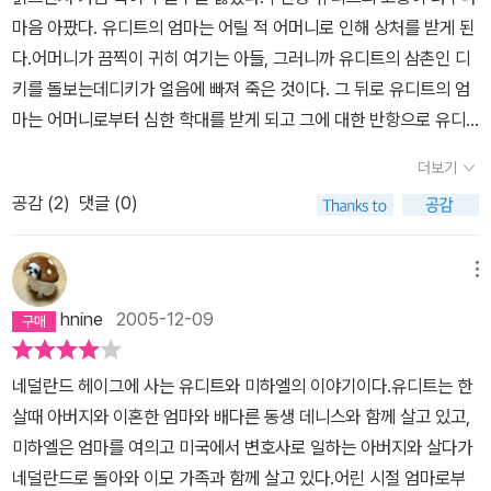
다, 엄마를 잃고 정말 무엇이든 잘해야 한다는 생각을 가진 아빠밑에
마음 아팠다. 유디트의 엄마는 어릴 적 어머니로 인해 상처를 받게 된
서 아주 엄하게 자랐다 너무 그러기에 힘들던 미하엘은 가출도 하고
다.어머니가 끔찍이 귀히 여기는 아들, 그러니까 유디트의 삼촌인 디
그러다가 이모네 식구랑 아빠곁을 떠나서 이모랑 살면서 많이 안정적
키를 돌보는데디키가 얼음에 빠져 죽은 것이다. 그 뒤로 유디트의 엄
인 삶을 살면서 밝아졌다, 그런 아픔을 알기에 아마 유디티가 아무말
마는 어머니로부터 심한 학대를 받게 되고 그에 대한 반항으로 유디
은 하지 않았지만 끌렸는지도 모른다미하엘 어리지만 성숙한 아이다
트의 아빠와 결혼.결국 유디트가 한 살 때 이혼을 하고 만다.그 뒤로
더보기
그리고 아버지와의 화해도 참 멋지다 그리고 다시 성숙하게 변한아버
어렵사리 남자에 의지해가며 삶을 꾸려가는 유디트의 엄마는불안증
지가 난 참 대단하다 생각된다, 유디트의 엄마도 변해야 할텐데,, 난
공감 (
2
)
댓글 (0)
과 심한 정신적인 압박에 시달리며-유디트를 학대하기에 이른다.유
미하엘이 유디트에게 '난 네가 유디트이기에 좋은거야'라고 말했을때
디트가 디키를 많이 닮은 탓이다(!) 유디트는 참 작고도 여린 소녀, 유
유디트가 얼마나 힘을 가졌을지 생각이 든다,그래 나는 나다 나는 타
디트는 엄마의 눈치를 살피며엄마로부터 쏟아지는 매질을 참고 견딘
메뉴
인이 될수가 없고 아무리 엄마의 딸이지만 내 삶도 있는것이다 유디
다. 온 몸이 멍 투성이가 되어도누구에게도 말하지 않는다. 그랬다가
hnine
2005-12-09
트 용기를 가져라 그리고 아직 늦지 않았다 내 앞날을 위해서 어떤일
는 엄마가 자신을 죽일 지도 모른다는공포감이 유디트를 그렇게 만들
인가를 해야한다, 네곁에는 너를 사랑하는이들이 많단다. 언제까지
어 버렸다. 극심한 가정 폭력에 희생되어가는 유디트에게 어느 날. 미
네덜란드 헤이그에 사는 유디트와 미하엘의 이야기이다.유디트는 한
엄마곁에서 매를 맞아주고 엄마의 기분을 풀어주어야 하는것은 아니
국에서 전학온 미하엘이 관심을 보인다. 미하엘은 아빠로부터 심한
살때 아버지와 이혼한 엄마와 배다른 동생 데니스와 함께 살고 있고,
다 유디트 용기를 가지고 행동으로 옮겨라 그리고 멋지게 살아라,,이
정신적인 폭력을 받아온상태. 그로인해 미국에서 아빠와 살 때는 글
미하엘은 엄마를 여의고 미국에서 변호사로 일하는 아버지와 살다가
야기는 청소년보다 어른들이 더 많이 읽어야 할것같다 자식을 자신의
을 제대로 읽을 수 없는 난독증에걸리기도 하였다. 아빠 앞에서 말도
네덜란드로 돌아와 이모 가족과 함께 살고 있다.어린 시절 엄마로부
소유물이라고 생각하고 아무렇게 대해도 된다고 생각하는 우리네 부
제대로 못하는 미하엘을 거둬들인 건엘리 이모. 덕분에 미하엘은 마