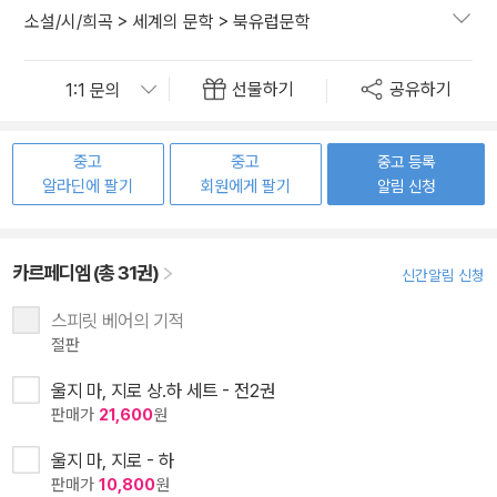
소설/시/희곡
>
세계의 문학
>
북유럽문학
선물하기
공유하기
중고
중고
중고 등록
알라딘에 팔기
회원에게 팔기
알림 신청
카르페디엠 (총 31권)
신간알림 신청
스피릿 베어의 기적
절판
울지 마, 지로 상.하 세트 - 전2권
판매가
21,600
원
울지 마, 지로 - 하
판매가
10,800
원