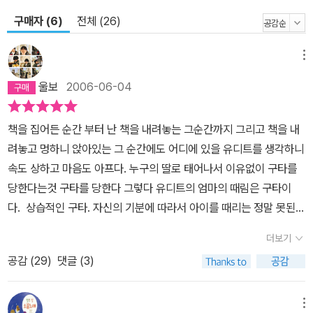
구매자 (6)
전체 (26)
메뉴
울보
2006-06-04
책을 집어든 순간 부터 난 책을 내려놓는 그순간까지 그리고 책을 내
려놓고 멍하니 앉아있는 그 순간에도 어디에 있을 유디트를 생각하니
속도 상하고 마음도 아프다. 누구의 딸로 태어나서 이유없이 구타를
당한다는것 구타를 당한다 그렇다 유디트의 엄마의 때림은 구타이
다. 상습적인 구타. 자신의 기분에 따라서 아이를 때리는 정말 못된
자기감정적인 엄마이다, 그런데 그 어린 유디트는 그런 엄마를 미워
더보기
하지 않는다, 그저 그 엄마에게 어떻게 하면 마음상하지 않게 하려나
공감 (
29
)
댓글 (3)
어떻게 하면 맞지 않을까 생각만 한다, 참 안쓰러워보인다,내가 보기
에는 너무 사랑스러운 딸인데, 엄마를 잘 도와주고 엄마에게 이쁨을
받으려고 노력하는 딸인데 왜 엄마는 그런 유디트를 때릴까 그건 한
메뉴