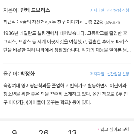
야기를 끝맺는 것을 보며 결코 가정 안에서 해결할 수 없는 문제임을
지은이:
안케 드브리스
저자파일
신간알림 신청
전하는 작가의 확고한 태도를 알 수 있었다. 아이를 그토록 학대하는
엄마도 도움이 필요한 건 마찬가지니까. 이 아이에게 행복한 가정의
최근작 :
<꿈의 자전거>
,
<두 친구 이야기>
… 총 22종
(모두보기)
모습을 볼수 있게 해 준 친구도 아빠와의 문제로 크게 상처받아 이모
1936년 네덜란드 셀링겐에서 태어났습니다. 고등학교를 졸업한 후
와 살고 있는 것처럼 꼭 부모만이 아이의 양육에 절대적이지는 않다
그리스, 프랑스 등 세계 이곳저것을 여행했고, 결혼한 후에도 파키스
는 것을 작가는 이야기한다. 학대하는 쪽과 학대받는 쪽 모두를 이해
탄을 비롯한 여러 나라에서 생활했습니다. 작가의 재능을 알아본 남
하려 애쓰는 시선이 느껴지는 소설이다. (글. 신정화. 학부모)
편의 권유로 글을 쓰기 시작해서 1972년 첫 작품을 출간했습니다. 지
금까지 70여 권에 이르는 아동 및 청소년 작품을 냈고, 청소년들의
옮긴이:
박정화
저자파일
신간알림 신청
문제를 섬세하게 그린다는 평가를 받고 있습니다. 대표작으로는 <모
리스 할머니의 비밀>, <방관자>, <반란>, <두 친구 이야기> 등이 있
숙명여대 영어영문학과를 졸업하고 번역가로 활동하면서 어린이와
습니다. 세 아이의 어머니로, 지금은 네덜란드 헤이그와 프랑스를 오
청소년을 위한 좋은 책을 꾸준히 소개하고 있다. 옮긴 책으로 《두 친
가며 살고 있습니다.
구 이야기》, 《아이들이 꿈꾸는 학교》 등이 있다.
읽고 싶어요 5명
9
26
13