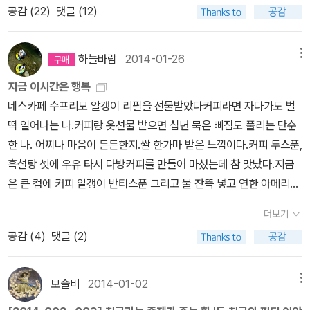
지난 어느 무렵에 또래들이 나한테 도로 우르르 달려온다 “뭐야! 이 ×
들도 있었고당장 보고싶은 책들도 있었고보면서 군침만 흘린 책들도
공감 (
22
)
댓글 (12)
blog.naver.com/hbooklove
(11권) 1~6권 오디오북과 함께 읽음. 7~8권 오디오북 없이. 판
×! 아직도 여기 있잖아! 너 사라진 줄 알았잖아! 왜 이렇게 늦어!” 하
있었고
타지를 좋아하다보니 시리즈들이 많아요. 완결된 이야기도 있고, 아
며 다그친다. 이때 나는 그대로 웃으면서 “응, 새랑 구름이랑 꽃을 보
김
직 완결되지 않은 책들도 있는데, '찰리본'시리즈는 완결이라 읽었어
하늘바람
2014-01-26
메뉴
며 가느라고. 너희 신주머니는 다 여기 있어. 난 새랑 구름이랑 꽃을
정란님의 <불의 지배자>는 청소년소설이다. 이 책은 너무너무 관심
요. 해리포터와 X맨 주니어판이 섞인듯하지만 나름 재미있었습니다.
보며 천천히 걸을게. 너흰 먼저 가서 놀아.” 하고 말했다. 이런 일이 두
이 가는 책~!!!!!!! 3권이 완결일까? 완결이라고 안 적혀 있는 걸 보니
지금 이시간은 행복
재미있게 읽고 이 책을 재미있게 읽으줄 아이에게 선물했어요. 솔직
어 벌 더 있은 뒤로 또래가 나한테 신주머니를 떠넘기는 짓을 더는 안
시리즈인가보다.이 책은 꼭!!!! 꼭!!!! 봐야징~
네스카페 수프리모 알갱이 리필을 선물받았다커피라면 자다가도 벌
히 주면서 아이에게 부담이 되는건 아닐까 걱정했지만, 다행이도 제
하더라. 나처럼 힘없는 다른 동무한테 신주머니를 떠넘기는 짓도 그
<가부와 메이 이야기> 세트와 <이토준지 공포박물관> 세
떡 일어나는 나.커피랑 옷선물 받으면 십년 묵은 삐짐도 풀리는 단순
가 좋아하는 장르쪽을 좋아해서 아이도 재미있게 읽는다네요. ^^ 조
쳤지. 신주머니를 떠맡은 동무가 있으면 조용히 다가가서 나누어 들
트는반값도서다.이토준지 공포박물관이 땡기네... 예전부터 보고싶었
한 나. 어찌나 마음이 든든한지.쌀 한가마 받은 느낌이다.커피 두스푼,
카가 여자아이라면 부담없이 선물해줄텐데... 남자아이라서 그냥 제
었다. 가녀린 동무는 “야, 그러지 마. 내가 다 들게. 나 혼자 들 수 있
는데 우선 보관함에 담아두고 나중에~ 오늘
흑설탕 셋에 우유 타서 다방커피를 만들어 마셨는데 참 맛났다.지금
가 읽으려 구입했었어요. 그런데 조카가 이 책을 보더니 너무 좋아해
어.” “아니야. 너도 배웠잖아? 종이 하나도 나누어 들면 낫다고. 우리
은 여기까지만 올린다.^^진통제 한알 먹고 좀 누웠다가 보고 있는 책
은 큰 컵에 커피 알갱이 반티스푼 그리고 물 잔뜩 넣고 연한 아메리카
서 지금은 조카 손으로 넘어갔어요. ^^참 멋진 팝업북이예요. 뉴베리
가 같이 들면 돼.” “그러다 너도 걔들한테 맞아.” “맞으면 맞지 뭘. 때
을 보고옆지기 올 시간에 맞춰 저녁준비를 하는거다.^^ 덧) 다시 책
노 스탈로 마시고 있다.마감이 지난 원고와 계약할 일과 마무리해야
상을 수상한 작품인데, 그래픽 노블에서 만화로 출간했어요. 제 상상
더보기
리려면 때리라고 해. 그리고 우리는 좀 천천히 걷자. 우리가 걔들 심부
벌레가 되도록 열심히 부지런히 책을 읽어야겠당~*^^*
할 리뷰 그리고 쓰고 픈 포스팅이 밀려있는데그윽한 커피 홀짝거리며
력으로만 부족했던 표현들을 만화로 만나서 더 쉽게 이해할수 있었답
공감 (
4
)
댓글 (2)
름꾼도 아닌데 왜 빨리 걸어? 꽃을 보며 천천히 걷자.” 삶이란 뭘까
나는 지금 다락방님의< 독서공감.사람을 읽다>를 읽고 있다.
니다.시리즈인데, 다른 작품들도 출간되면 좋겠어요. 조카랑 함께 읽
하고 늘 되새긴다. 어릴적에 겪은 바와 오늘날 살아가는 바를 으레 나
그 동안 책을 읽기가 힘들었다.슬픈소설은 조금만 슬퍼도 너
은책.만화, 한글, 영어가 한권에 다 있어서 좋았어요. 특히 만화가 있
란히 놓고서 곱씹는다. 누가 우리 두 손에 짐을 안기면 그저 빙긋빙긋
무 슬프고 가슴 아파 내 생활로 돌아오지 못할지경. 두친구이
보슬비
2014-01-02
메뉴
어서 좋았는데, 조카는 만화보다 글이 더 이해하기 쉬웠다네요. ^
웃으면서 ‘내 걸음걸이’로 더 느긋이 걸으면 될 뿐이겠지. 누가 나를
야기라는 책은 마치 내 상처인양 다시 쳐다보지도 못한다.기쁜 책은
^;; 아무래도 만화가 그래픽 노블 스타일이라서 본문 내용을 그대로