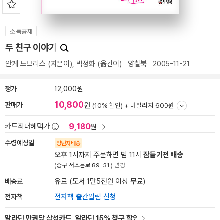
소득공제
두 친구 이야기
안케 드브리스
(지은이),
박정화
(옮긴이)
양철북
2005-11-21
정가
12,000원
10,800
판매가
원
(10% 할인) +
마일리지 600원
9,180
카드최대혜택가
원
수령예상일
양탄자배송
오후 1시까지 주문하면 밤 11시
잠들기전 배송
(중구 서소문로 89-31 )
변경
배송료
유료 (도서 1만5천원 이상 무료)
전자책
전자책 출간알림 신청
알라딘 만권당 삼성카드, 알라딘 15% 청구 할인