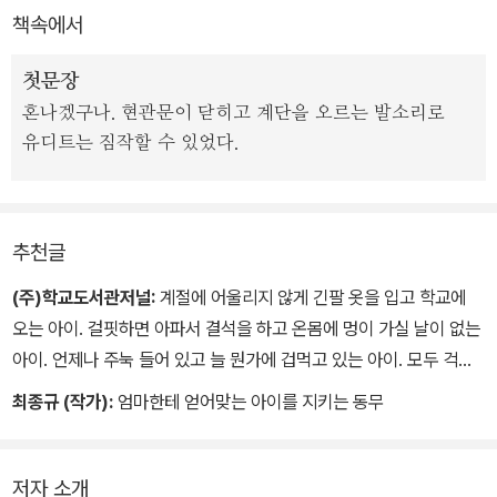
책속에서
의 감정 대신 따뜻하고 밝은 느낌이 전해져 오는 것은 그런 이유다.
첫문장
혼나겠구나. 현관문이 닫히고 계단을 오르는 발소리로
유디트는 짐작할 수 있었다.
추천글
(주)학교도서관저널:
계절에 어울리지 않게 긴팔 옷을 입고 학교에
오는 아이. 걸핏하면 아파서 결석을 하고 온몸에 멍이 가실 날이 없는
아이. 언제나 주눅 들어 있고 늘 뭔가에 겁먹고 있는 아이. 모두 걱정
의눈길로 그 아이를 바라보지만 결코 짐작조차 할 수 없었다. 그 아이
최종규 (작가):
엄마한테 얻어맞는 아이를 지키는 동무
가 엄마에게 끔찍한 학대를 당하면서도 감추려고만 했으므로. 친구를
통해 행복한 가정의 분위기를 경험할 수 있었던 것이 이 아이에게는
구원이 된다. 문제를 해결해 줄 수 있는 다른 오른에게 가는 것으로 이
저자 소개