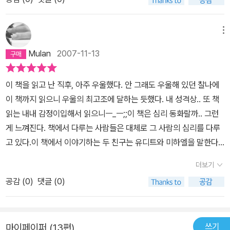
게 담고 있다. 내가 손을 내밀어 주고 싶다.
메뉴
Mulan
2007-11-13
이 책을 읽고 난 직후, 아주 우울했다. 안 그래도 우울해 있던 찰나에
이 책까지 읽으니 우울의 최고조에 달하는 듯했다. 내 성격상.. 또 책
읽는 내내 감정이입해서 읽으니ㅡ_ㅡ;;이 책은 심리 동화랄까.. 그런
게 느껴진다. 책에서 다루는 사람들은 대체로 그 사람의 심리를 다루
고 있다.이 책에서 이야기하는 두 친구는 유디트와 미하엘을 말한다.
미하엘은 아빠와 사이가 좋지 않고, 유디트는 엄마와 사이가 좋지 않
더보기
다. 미하엘과 유디트가 어디에 흥분하고 있는지, 왜 그런 행동 양상을
공감 (
0
)
댓글 (0)
보일 수밖에 없는지에 대해서는 가정환경의 중요성을 역설하고 있다.
유디트의 엄마가 유디트에게 하는 행동에 대해서 혜지는 이해할 수
없다는 투로 이야기했지만.. 나는 조금은 이해할 수 있을 것 같았다.
쓰기
마이페이퍼 (13편)
왜냐하면.. 자신이 사랑하는 사람에게서 배신을 당한 것을 약자에게