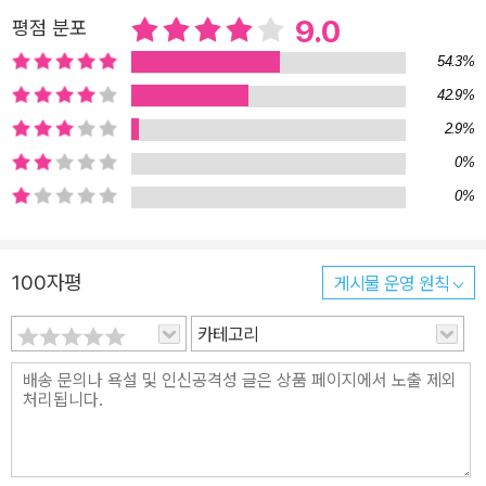
9.0
평점 분포
54.3%
42.9%
2.9%
0%
0%
100자평
게시물 운영 원칙
카테고리