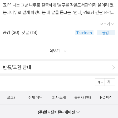
T.T 하지만 유디트에게 관심을 가지고 사랑을 주려는 사람들이 나타
기꺼이 걷는다.동트는 시골 논자락을 바라볼 수 있으니.그리고 즐겁
죠!^^ 나는 그냥 나무로 길죽하게 '늘푸른 작은도서관'이라 붙이려 했
때 읽으려고 천천히 아껴두고 있어요. 제가 좋아하는 판타지 공포 장
나기 시작하면서 그래도 희망이 있어 다행이라는 생각이 들었습니
게 태어난 동시그림책
는데나무로 길게 하겠다는 내 말을 듣고는 '언니, 경로당 간판 생각하
르라 더 좋아하는듯. with audiobook 스티븐 킹의 단편집. 책에
다.. 벤 마이켈슨 지음, 홍한별 옮김 / 양철북 / 2008년 1월 / 296
는 거지? 그게 뭐야~ 그런 간판 보고 책 읽고 싶어 들어오는 아이가
수록된 단편이 모두 마음에 드는것은 아니지만, 책표지와 몇몇 단편
쪽 (1/1~1/1) 그래도 책을 다 읽고 나니 조금 마음이 무거워지면서 살
더보기
있겠어?''우리 도서관은 어린이만 오는 곳 아니야, 어른 책이 더 많
은 정말 마음에 들었어요. 특히 스티븐 킹이 직접 읽어주는 단편도 있
짝 무기력해지는거예요. ^^;;그 기분에서 벗어나고 싶어서 '피티 이야
공감 (
36
)
댓글 (18)
아.''그래도 그렇지. 그게 뭐야, 작고 이쁘고 산뜻하게 만들어야지!!'전
어서 좋았던것 같아요. 오랜만에 출간된 스티븐 킹의 책.이 책은 호러
기'를 읽기로 했습니다. 이번에는 책 정보를 살펴보았어요. ㅎㅎ 그런
화로 악을 써댄 독서회원 덕분에 요렇게 이쁜 이름표를 달게 되었습
보다는 성장문학에 가까운책이랍니다. 뭔가 애뜻하고 아련함이 느껴
데 이번엔 장애를 가진 아이가 주인공이더군요... -.-;;어쩌지... 그러
니다. 요건 남편이 해준 선물이라 더 푸르게 푸르게 빛납니다!^^ 몇
져서 좋았어요. 오랜만에 읽는 일본 추리소설이예요. 사실 책속의
더보기
다가 책을 넘기면서 눈에 들어온 작가의 프로필 사진을 보고 반가웠
해째 커튼을 제대로 걸지 않고 한쪽만 걸든가, 그도 안하던가 그랬는
내용보다 책속에 등장하는 술안주들이 더 마음에 들었어요. ㅋㅋ요즘
답니다. 제가 재미있게 읽었던 '스피릿 베어' 작가라서(곰과 함
데어제 드디어 거실 창에 짝으로 완벽하게 커튼을 쳤습니다.커튼 거
처럼 더울때 더더욱 쉬원한 맥주와 맛있는 요리가 생각나네요. ^^ 로
께 살아서인지 곰과 닮았어요.ㅎㅎ) 그래도 이 책은 좀 더 행복할것
반품/교환 안내
는 고리가 많이 빠져서 제대로 걸 수 없었는데, 고리를 하나 하나 끼워
맨스 (1권) with audiobook 로맨스 소설이지만 그다지 애틋함이
같음 마음에 읽었답니다. 다행이도 '피티 이야기'는 상황은 슬프고 힘
넣어 마무리했어요.누가?내가요!!요 사진은 우리 큰딸 보라고 올리는
늒져지지 않는 로맨스.이제는 액자식 구조가 좀 식상하다고 할
들지만 마음만은 따뜻하고 행복해서 좋았고, '두 친구 이야기'를 먼저
거에요.^^저 커튼이 우리 큰딸 낳은 1989년에 당시로선 거금이었던
까... 일반문학 (5권) 풍자적인 우화가 마음에 들었던 책 도서관에
읽고 '피티 이야기'를 만나서 더 상황이 좋았던 것 같아요. 먄약 반대
9만원을 주고 만들었는데23년이 지난 지금도 괜찮아보이지 않나요?
서 읽고 소장하면 좋겠다는 생각이 들었던 책이예요.이런식으로 또
의 경우였다면 '두 친구 이야기'의 기분에서 헤어나기 힘들었을것 같
로그인
전체 메뉴
회사 소개
출판사 안내
PC 버전
ㅋㅋ 거실 전면에 있던 잡동사니 장식장을 치우고 3단 책장을 두고
문학 작품을 해석할수 있다는것을 배웠어요.'모비딕' 완역본을 읽고
아요. ^^;; 사실 연말 연시에 읽은 책들이 저를 좀 울렸답니다. 슬프기
책을 꽂았더니 보기에 좀 낫군요.개관식 하기 전에 여기에 가로 200
비교해보면 훨씬 좋을것 같아요. 읽은 책 리스트에 '시집' 이 있어서
도 하고, 감동적이도 해서 눈물이 나더라구요. 좀 밝은 책을 읽었어야
(주)알라딘커뮤니케이션
센티 세로 120센티 책꽂이를 맞춰 그림책을 꽂고, 위에 게시판을 걸
좋아요. 좀 더 많으면 좋겠지만, 예전엔 한권도 읽지 않았던것을 생각