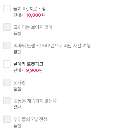
울지 마, 지로 - 상
판매가
10,800
원
코끼리는 보이지 않아
품절
악마의 덧셈 - 1942년으로 떠난 시간 여행
절판
날아라 로켓파크
판매가
9,900
원
첫사랑
품절
고통은 계속되지 않는다
절판
우리들의 7일 전쟁
품절