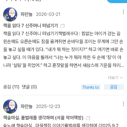
퍼붓고 있는 것이기 때문이다. 유디트의 할머니가 유디트 엄마의 남
파란놀
2026-03-21
메뉴
동생을 잃은 슬픔을 유디트 엄마에게 뒤집어 씌운 것처럼, 유디트 엄
마는 남편과 헤어진 것을 유디트에게 뒤집어 씌우고 있는 것이다. 미
책을 읽다 7 신주머니 떠넘기기
하엘 역시 아빠에게 엄청난 분노를 품고 있지만, 그 분노는 아빠에게
책을 읽다 7 신주머니 떠넘기기책벌레수다 : 힘없는 아이가 걷는 길
더 가까이 가고 싶은 욕구에서 나오는 분노랄까.. 어쨌든.. 그러나 다
왼손에도 오른손에도 짐을 움켜쥐면 손바닥을 조이는 무게에 그만 손
행히도 이 불쌍한 유디트와 미하엘에게는 따뜻한 사람들이 주변에 있
을 놓고 싶을 때가 있다. “내가 뭐 하는 짓이지?” 하고 여기면 바로 손
었다. 그게 정말 다행한 일이었다. 마지막 부분이 조금 아쉽기는 했지
놓고 싶다. 이 마음을 돌려서 “나는 누가 뭐라 하든 두 손에 ‘짐’이 아
만, 유디트는 결국 벗어날 길을 찾았을 것이라 믿는다.이 책은.. 상담
니라 ‘살림’을 쥐었어.” 하고 혼잣말을 하면서 새삼스레 기운을 차리
을공부하고 싶은 나에게 소장할 만한 가치가 있다고 여겨진다.
기도 한다. 어릴적을 돌아보면, 마음을 돌린 날보다 마음을 못 돌린 날
더보기
이 흔했다. 한숨부터 절로 나오면서 끔찍하다고, 얼른 이 구렁에서 빠
공감 (
11
)
댓글 (0)
져나오고 싶다면서 하늘을 올려다보곤 했다. 나는 왜 이다지도 넘쳐
나는 짐을 혼자 떠안아야 할까 싶어서 힘이 쪽 빠지기도 한다. 저 많은
사람들은 등짐도 어깨짐도 손짐도 없는데 왜 나만 유난히 이 온갖 짐
파란놀
2025-12-23
메뉴
더미를 들쳐메면서 어기적어기적 뒤뚱뒤꿍 느려터지게 가야 하나 싶
책숲마실. 풀벌레를 생각하며 (서울 악어책방)
기도 하다.은정 씨는 비슷한 또래면서 갓 입사해서 할 줄 아는 것도 별
숲노래 책숲마실 . 마을책집 이야기풀벌레를 생각하며 (2025.9.2