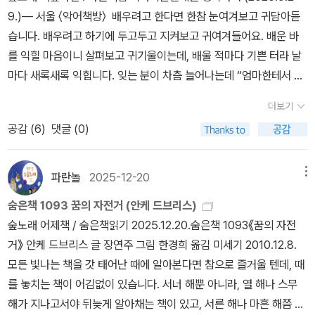
반 없는 내가 그녀보다 높은 직급을 달고 더 많은 급여를 받는 것이나,
9.)― 서울 〈악어책방〉 배우려고 한다면 한참 눈여겨보고 귀담아듣
서무 업무를 하지 않고 남자들과 같은 영업을 하는 것에 박탈감을 느
습니다. 배우려고 하기에 두고두고 지켜보고 귀여겨들어요. 배운 바
끼고 있었다. 《삼성을 살다》 96쪽 틀림없이 너나 누가 나한테 “온갖
를 익힐 마음이니 살펴보고 귀기울이는데, 배울 적마다 기쁜 터라 날
짐꾸러미”를 떠맡기기도 할 테지. 내 어깨에 등에 머리에 손에 차곡차
마다 새록새록 익힙니다. 잊는 분이 차츰 늘어나는데 “엄마한테서 배
곡 늘어나는 짐을 다시 바라본다. 끝없이 날라야 하는 바리바리 짐덩
운다”하고 “엄마한테 가르친다”처럼 토씨를 붙입니다. “하늘에서 비
이일 테지만, 이름을 바꾸어 보기로 한다. “온갖 짐꾸러미”가 아니라,
더보기
가 내린다”라 하지요. 배울 적에는 ‘누구·한테·서’ 옵니다. 저기‘에서’
단출히 ‘온짐’으로 줄여서 받아들여 본다. “‘온짐’이라고 하니 좀 들을
공감 (
6
)
댓글 (0)
오고, 저기‘로’ 갑니다. “엄마한테 배운다”라 하면 토씨를 잘못 붙였습
만한데?“ 하고 혼잣말을 한다. 이윽고 이름을 새로 바꾼다. ‘온살
니다. 풀벌레가 그득그득 우는 첫가을이 깊어갑니다. 큰길이나 땅밑
림’이라고 돌려서 헤아려 본다. “어? ‘온살림’이라 하니 한결 들을 만
이라면 풀벌레노래를 하나도 못 들을 뿐 아니라, 무슨 가을노래가 있
파란놀
2025-12-20
메뉴
한데? 설마 이름만 바꾸어도 이렇게 다르나?” 그냥 잘 모르던 힘없는
느냐고 시큰둥할 만합니다만, 마음을 기울이면 시골에서든 서울에서
어린이는 혼자서 생각에 잠긴다. 집에서고 마을에서도 배움터에서도
숨은책 1093 꿈의 자전거 (안케 드브리스)
든 온노래를 맞아들인다고 느껴요. 봄에는 봄꽃과 봄나비를 맞이하는
또래나 언니나 아저씨나 아줌마나 할아버지나 할머니 모두한테 시달
숲노래 어제책 / 숨은책읽기 2025.12.20.숨은책 1093《꿈의 자전
틈을 누릴 노릇이고, 여름에는 여름새를 반기는 겨를을 누릴 일이고,
리던 고삭부리 어린이는 곰곰이 생각해 본다. “이름을 스스로 붙이면
거》 안케 드브리스 글 장연주 그림 한경희 옮김 미세기 2010.12.8.
가을에는 풀벌레노래를 즐길 짬을 낼 노릇이면서, 겨울에는 눈밭에서
서 모두 다르구나. 이름을 어떻게 부르느냐로 모두 새롭구나. 여태 몰
모든 빛나는 책을 갓 태어난 때에 알아본다면 참으로 즐거울 텐데, 때
뒹구는 하루르 보낼 삶이지 싶어요. 일이 바쁘더라도 봄틈과 여름겨
랐어. 아무도 알려준 적 없어.”모든 것이 파괴된 후에 남아 있을 색깔
를 놓치는 책이 어김없이 있습니다. 서너 해뿐 아니라, 열 해나 스무
를과 가을짬과 겨울하루를 사뿐히 누릴 수 있는 나라여야지 싶습니
이라고요. 《새로운 나여, 안녕》 34쪽 그저 짐을 떠맡는다. 나는 어린
해가 지나고서야 뒤늦게 알아채는 책이 있고, 서른 해나 마흔 해쯤 지
다. 엊저녁에 광주에서 고흥으로 돌아와서 살짝 등허리를 펴고서, 새