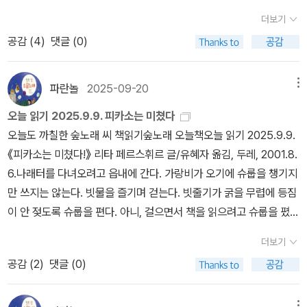
배움터 여섯 해(1982∼87)를 살면서 말끔이(청소당번)를 달아난 일
난 뒤에 처음으로 알아보는 책이 있어요. 그런데 이런 ‘숨은아름책’은
벽바람으로 서울길에 나섭니다. 지난 세 해 동안 부은 목돈(적금)은
더보기
이 하루조차 없다. 아니, 고삭부리에 힘없는 아이는 늘 또래가 떠넘긴
저만 혼자 못 알아차리지 않더군요. 이미 숱한 사람이 모조리 못 알아
드디어 오늘 마치니, 고단한 몸이지만 살짝 기운을 냅니다. 서울에 닿
공감 (
4
)
댓글 (0)
말끔이를 거의 혼자 끝까지 해내야 했다. 모둠마다 나처럼 힘없는 아
차리는 바람에 감쪽같이 사라집니다. 《꿈의 자전거》는 2010년에 한
아서 이웃님과 〈신고서점〉으로 책마실을 한 다음에 〈악어책방〉에 깃
이가 여럿 있고, 따돌림받는 아이도 여럿 있다. 한 모둠에 예순 언저리
글판이 나오는데, 판이 끊기고 한참 지난 2025년에 처음으로 손에
들어 ‘마음글쓰기’ 모임을 꾸립니다. 웃음으로 피어나는 사랑이 있는
이던 모둠마다 늦은낮에 말끔일(교실·복도·창문·교무실·계단·교장실·
쥡니다. 네덜란드 푸른글님인 ‘안케 드브리스’ 님이요, 이분이 쓴 책
파란놀
2025-09-20
메뉴
곁에는 으레 눈물로 깨어나는 사랑이 있구나 하고 느껴요. 웃음눈물
사육장·운동장·화장실·쓰레기터)을 모든 아이가 나눠서 맡아야 하는
가운데 《두 친구 이야기》가 2005년에 한글판이 나왔어요. 눈물이
은 저마다 다르지만 나란히 나아가려는 씨앗으로 마음에 깃드는 이야
오늘 읽기 2025.9.9. 피카소는 미쳤다
데, 예순 가운데 쉰다섯 쯤은 으레 달아난다. 늦은낮에 적어도 한두 시
찡할 만큼 글빛이 반짝이는데, 저하고 곁님은 지난 2010년에 세 살인
기로 피어날 테고요. ‘생각’이란, 샘물처럼 새롭고 맑게 솟듯, 우리 스
오늘도 까칠한 숲노래 씨 책읽기숲노래 오늘책오늘 읽기 2025.9.9.
간을 치우고 쓸고닦는다. 그나마 쉰쯤 달아나고 열쯤 남으면 두 시간
큰아이랑 인천을 떠나서 시골로 삶터를 옮겼습니다. 이윽고 한 해 만
스로 새롭고 맑게 이 삶이 생기기를 바라며 심는 빛씨앗이라 할 만하
《피카소는 미쳤다!》 리타 페르스휘르 글/유혜자 옮김, 두레, 2001.8.
즈음에 마치는데, 쉰다섯이 달아나서 다섯만 남으면 서너 시간 걸리
인 2011년에 다른 두멧시골로 새로 옮겼습니다. 책짐을 꾸리고 풀고
기에, ‘생각하는’ 오늘이라면 웃음과 눈물을 나란히 추스르며 빛날 수
6.나래터를 다녀오려고 읍내에 간다. 가랑비가 오기에 슈룹을 챙기지
기 일쑤이다. 길잡이는 여섯 해 내내 살피러(중간점검·최종점검) 온
또 꾸리고 푸느라 2009∼2013년 사이는 ‘놓친 책’이 넘칩니다. 이동
있습니다. 언제나 오늘 이곳에서 느긋이 하면 차분히 씨앗 한 톨을 심
만 쓰지는 않는다. 빗물을 즐기며 걷는다. 빗줄기가 굵을 무렵에 등짐
적이 없다. 그냥 말끔일을 시키고서 숙직실에서 술을 마시며 해롱거
안 작은아이가 태어난 터라, 두 아이를 돌보며 집안일을 맡는 길에 힘
은 삶입니다. 누구나 손수 심은 씨앗대로 머잖아 즐겁게 누리는구나
이 안 젖도록 슈룹을 편다. 아니, 걸으면서 책을 읽으려고 슈룹을 폈
리기만 했다.“네거티브 금지! 지금은 재미있는 만화를 그리기 위해서
을 쏟으며 책을 얼마 못 읽기도 했습니다. 이때에는 ‘한 해 1000책 읽
싶습니다. 누구나 마당집을 누려야 누구나 마당나무에 찾아드는 새를
다. 종이는 빗물에 젖으니까. 저잣마실까지 마치고서 시골버스를 기
눈앞의 나와 사랑하자.” 《그리게 된 이상 1》 100쪽 “신주머니 떠넘
기’조차 빠듯했습니다. 둘레에서는 아이가 크면 ‘다른 놀이(취미)’를
더보기
만나고, 마당풀꽃에 깃드는 풀벌레가 베푸는 노래를 들으면서, 하루
다린다. 내가 나를 보기에도 나는 참 책벌레이다. 어쩜 빗방울이 굵다
기기”를 떠올려 본다. 숱한 또래는 말끔일을 떠넘길 뿐 아니라, 모처
찾아본다고 하지만, 저는 ‘크는 아이랑 아름책 찾는 놀이’를 할 적에
공감 (
2
)
댓글 (0)
를 푸르게 여밀 수 있습니다. 젊음은 나이가 아닌, 스스로 이 삶을 부
는 핑계로 슈룹을 겨드랑이에 끼고서 책을 펴는가. 다만 이렇게 쪽틈
럼 끝까지 같이 남아서 말끔일을 마치면, “야! 네가 신주머니 맡아! 우
즐겁습니다. 태어나는 빛책과 숨은 빛책을 기쁘게 헤아립니다.#Ank
대끼려는 마음에서 피어나는 몸짓이라고 느껴요. 나이들기만 하고,
을 내어 읽을수록 책맛이 더 달다. 《피카소는 미쳤다!》를 새삼스레 들
린 간다!” 하며 낄낄거리고 달아난다. 신주머니 떠넘기기를 나나 또래
edeVries #FaustoKoppieㅍㄹㄴ글 : 숲노래·파란놀(최종규). 낱말
나이를 앞세우기만 하는 데에서는, 열 살이건 스무 살이건 예순 살이
메뉴