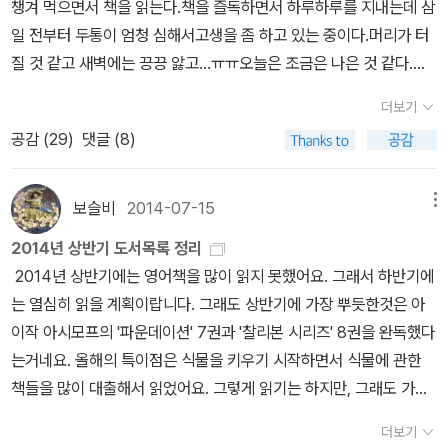
에 내려놓지 않는다. 새가 나한테 들려준 이야기를 떠올린다. 새는 나
챙겨 먹으면서 책을 읽는다.책을 즐독하면서 하루하루를 지내는데 삼
속극’일 수 있다. 살림씨앗이나 살림그림보다는 생채기와 멍울로 기
은책집을 보았습니다》, 《우리말꽃》, 《쉬운 말이 평화》, 《곁말》, 《책
더러 새를 보고 하늘과 땅을 보고 마을을 보며 무엇보다도 내 마음을
일 전부터 두통이 엄청 심해서고생을 좀 하고 있는 중이다.머리가 터
울 만하다. 그러고 보니, 네덜란드말로 나온 이 책은 “멍”이나 “푸른
숲마실》, 《우리말 수수께끼 동시》, 《시골에서 살림 짓는 즐거움》,
스스로 바라보라고 일렀을 뿐, 누구를 미워하거나 싫어할 까닭이 없
질 것 같고 새벽에는 끙끙 앓고...ㅠㅠ오늘은 조금은 나은 것 같다.정
자국”이라는 책이름이다. 책이름부터 “멍”이니, 어버이한테서 얻어
《이오덕 마음 읽기》을 썼다. blog.naver.com/hbooklove
다고 얘기했다. 짓궂은 또래가 우르르 달려들어 나를 두들겨패거나
말 다행이다. 친구가 카톡으로 뭐하고 있느냐고 묻길래책 보고 있다
맞으며 사랑을 잊어버릴 뻔한 아이가 마음동무를 만나서 이제 멍은
더보기
괴롭히거나 돈을 빼앗더라도 그저 웃으면서 흘려보내고, 언제나 내가
하니미야는 여전히 '책벌레'구나 어릴 적부터 책을 좋아해서 친구들한
멈추고서 스스로 일어서려는 길이지.#AnkedeVries#Blauwe plek
공감 (
29
)
댓글 (8)
스스로 바라볼 곳을 그려서 바라볼 노릇이라고 속삭였다. 새말(새가
테 '책벌레'라고 많이 들었다.미국에 있을 때도 책을 열심히 읽었는데
kenㅍㄹㄴ※ 글쓴이숲노래·파란놀(최종규) : 우리말꽃(국어사전)을
들려준 말) 그대로 갖은 짐(또래 신주머니)을 잔뜩 안은 채 쪼그려앉
한국와서 좀 멀리 한 것 같다.근데 요즘 책에 또 푹 빠져 있는 나다.두
씁니다. “말꽃 짓는 책숲, 숲노래”라는 이름으로 시골인 전남 고흥에
아서 길바닥 들꽃을 바라보았다. “꽃아, 내가 손으로 널 쓰다듬고 싶
통이 있을 땐 진통제 먹고 한시간 정도 누웠다가 일어나서 다시 책을
보슬비
2014-07-15
메뉴
서 서재도서관·책박물관을 꾸립니다. ‘보리 국어사전’ 편집장을 맡았
지만, 두 손에는 이렇게 또래들 신주머니를 가득 안았어. 그래서 난 널
본다.요즘 책들이 재밌다.^^아무 생각 없이 책에 푹 빠져 있으니 참 좋
고, ‘이오덕 어른 유고’를 갈무리했습니다. 《들꽃내음 따라 걷다가 작
2014년 상반기 도서목록 정리
눈빛으로밖에 쓰다듬을 수 없어. 이다음에는 널 꼭 손으로 쓰다듬을
고 참 행복하다. 올리
은책집을 보았습니다》, 《우리말꽃》, 《미래세대를 위한 우리말과 문
2014년 상반기에는 영어책을 많이 읽지 못했어요. 그래서 하반기에
게.” 하고 가볍게 말하면서 아주 천천히 한 발짝씩 나아갔다.“난 못해.
고 보니 많이 읽지는 않았는데 내 생각은 많이 읽은 것 같다는...ㅎㅎ
해력》, 《쉬운 말이 평화》, 《곁말》, 《곁책》, 《새로 쓰는 말밑 꾸러미
는 열심히 읽을 계획이랍니다. 그래도 상반기에 가장 뿌듯한것은 아
나 자신을 그렇게 좋아하지 않는걸. 그래서 마디처럼 되고 싶다는 생
지금 읽고 있는 책은 바로 <몽매빙휘> 시대물로설이다. 실제
사전》, 《새로 쓰는 비슷한말 꾸러미 사전》, 《새로 쓰는 겹말 꾸러미
이작 아시모프의 '파운데이션' 7권과 '찰리본 시리즈' 8권을 완독했다
각도 들고, 아직은 막연한 미래라 생각해 봐도 뭐가 뭔지 잘 모르겠
로 보니 표지가 무척 이쁘고 마음에 든다.물론 내용도 그렇고.<탐과>
사전》, 《새로 쓰는 우리말 꾸러미 사전》, 《책숲마실》, 《우리말 수수
는거네요. 올해의 특이점은 식물을 키우기 시작하면서 식물에 관한
어.” 《동네에서 소문난 텐구의 아이 7》 145쪽 신주머니를 나한테 떠
만 빼고 모두 고운님들께 선물 받은 책들이다.덕분에 즐독을 하고 행
께끼 동시》, 《우리말 동시 사전》, 《우리말 글쓰기 사전》, 《이오덕 마
책들을 많이 대출해서 읽었어요. 그렇게 읽기는 하지만, 그래도 가장
넘기고 앞서 달려가거나 달아난 또래는 “신주머니를 떠맡은 힘없는
복하게 읽었다.'다시한번 감사드리고 고맙습니다~!!!!!!!!!!!!!!!!!!!!!!!!!!!*
음 읽기》, 《시골에서 살림 짓는 즐거움》, 《숲에서 살려낸 우리말》,
좋은것은 책으로 읽은것이 아니라 직접 몸으로 배우는거겠지요. 올
녀석”이 한참 지나도 안 나타나니 속으로 덜컥 두려웠나 보더라. 한참
^^* 꾸벅' 새로 나온 신간들이 무척 많았다.그 중에서 눈길이 가는 책
더보기
《마을에서 살려낸 우리말》, 《읽는 우리말 사전 1·2·3》 들을 썼습니다.
여름 지금 키우고 있는것들 중에 얼마나 살아남을지.. -.-;; 판타지