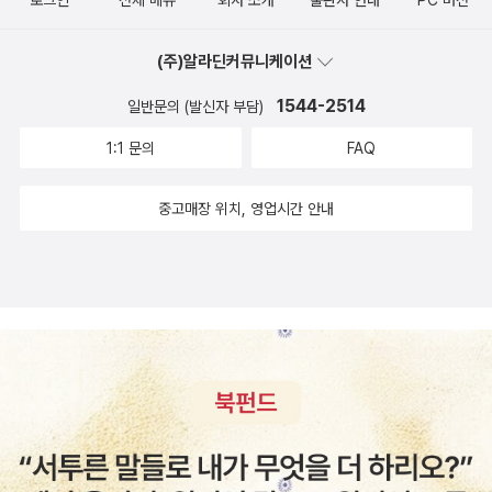
로그인
전체 메뉴
회사 소개
출판사 안내
PC 버전
(주)알라딘커뮤니케이션
1544-2514
일반문의 (발신자 부담)
1:1 문의
FAQ
중고매장 위치, 영업시간 안내