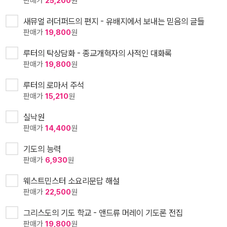
판매가
25,200
원
새뮤얼 러더퍼드의 편지 - 유배지에서 보내는 믿음의 글들
판매가
19,800
원
루터의 탁상담화 - 종교개혁자의 사적인 대화록
판매가
19,800
원
루터의 로마서 주석
판매가
15,210
원
실낙원
판매가
14,400
원
기도의 능력
판매가
6,930
원
웨스트민스터 소요리문답 해설
판매가
22,500
원
그리스도의 기도 학교 - 앤드류 머레이 기도론 전집
판매가
19,800
원