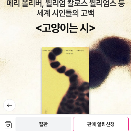
뒤로가
기
보관함담기
절판
판매 알림신청