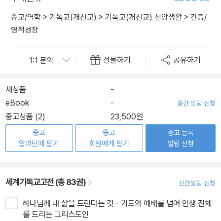
종교/역학
>
기독교(개신교)
>
기독교(개신교) 신앙생활
>
간증/
영적성장
선물하기
공유하기
새상품
-
eBook
-
출간 알림 신청
중고상품 (2)
23,500원
중고
중고
중고 등록
알라딘에 팔기
회원에게 팔기
알림 신청
세계기독교고전 (총 83권)
신간알림 신청
하나님께 내 삶을 드린다는 것 - 기도와 예배를 넘어 인생 전체
를 드리는 그리스도인