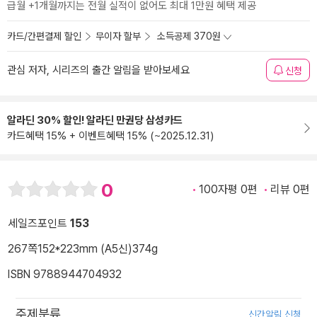
급월 +1개월까지는 전월 실적이 없어도 최대 1만원 혜택 제공
카드/간편결제 할인
무이자 할부
소득공제 370원
관심 저자, 시리즈의 출간 알림을 받아보세요
신청
알라딘 30% 할인! 알라딘 만권당 삼성카드
카드혜택 15% + 이벤트혜택 15% (~2025.12.31)
0
100자평 0편
리뷰 0편
세일즈포인트
153
267쪽
152*223mm (A5신)
374g
ISBN 9788944704932
주제분류
신간알림 신청