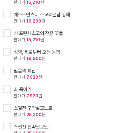
판매가
15,210
원
웨스트민스터 소교리문답 강해
판매가
16,200
원
성 프란체스코의 작은 꽃들
판매가
15,210
원
성령, 위로부터 오는 능력
판매가
19,800
원
믿음의 확신
판매가
7,920
원
죄 죽이기
판매가
7,920
원
스펄전 구약설교노트
판매가
25,200
원
스펄전 신약설교노트