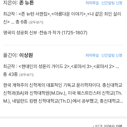
지은이:
존 뉴튼
저자파일
신간알림 신청
최근작 :
<존 뉴턴 서한집>
,
<아름다운 이야기>
,
<나 같은 죄인 살리
신>
… 총 6종
(모두보기)
영국의 성공회 신부 ·찬송가 작가 (1725-1807)
옮긴이:
이상원
저자파일
신간알림 신청
최근작 :
<현대인의 성윤리 가이드 2>
,
<로마서 3>
,
<로마서 2>
…
총 43종
(모두보기)
한국 개혁주의 신학계의 대표적인 기독교 윤리학자이다. 총신대학교
신학과(BA)와 신학대학원(M.Div.), 미국 웨스트민스터 신학교(Th.
M.), 네덜란드 캄펜 신학대학교(Th.D.)에서 공부했고, 총신대학교
신학대학원에서 기독교윤리학과 조직신학을 23년간 가르쳤으며, 총
신대학교 신학대학원 원장 겸 부총장을 역임했다. 독일 부퍼탈 한인
선교교회 담임목사, 성산생명윤리연구소 소장, 기독교윤리연구소 소
읽고 싶어요 0명