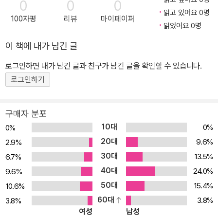
0
0
0
장, 한국복음주의윤리학회 회장, 현대성윤리문화교육원 원장, 한국기
읽고 있어요 0명
100자평
리뷰
마이페이퍼
독교생명윤리협회 상임대표를 거쳐, 현재 월드뷰 대표주간, 카도쉬
읽었어요 0명
아카데미 고문, Life Walker, Origin Schola 고문, 동반교연 중앙실
이 책에 내가 남긴 글
행위원, 새소망교회, 구성중앙교회, 새로남교회 협동목사로 섬기고
있다. <기독교 윤리학>, <현대사회와 윤리적인 문제들>, <주5일 근
로그인하면 내가 남긴 글과 친구가 남긴 글을 확인할 수 있습니다.
무와 주일성수>, <시험관아기>, <기독교 장례문화>, <라인홀드 니
로그인하기
버>, <프란시스 쉐퍼의 기독교변증> 등의 기독교 윤리학 저서와 <2
1세기 사도신경해설>, <사도행전: 자기 십자가를 지고>, <고린도전
구매자 분포
서: 십자가에서 아가페로>, <고린도후서: 질그릇 안에 있는 보배>, <
10대
0%
0%
야고보서: 행하는 삶> 등의 성경 강해집, <두 마리의 송아지>, <전환
20대
9.6%
2.9%
기 한국 사회 앞에 선 기독교> 컬럼집 등 총 40여 권의 저서가 있다.
30대
13.5%
6.7%
은퇴 후에도 <목회자와 성도의 고민>, <청소년 미래세대의 고민 1>,
40대
24.0%
9.6%
<청소년 미래세대의 고민 2>, <21세기 십계명 여행>, <데살로니가
50대
15.4%
10.6%
전후서>, <갈라디아서>, <로마서I – 믿음으로 믿음에>, <로마서II –
60대
결코 정죄함이 없나니> 등 출간을 계속하고 있는 저자는 생명과학과
3.8%
3.8%
여성
남성
생명윤리, 동성애 문제, 서양철학사를 성경적 관점에서 풀어내며 그