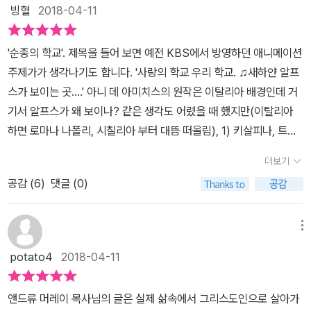
빙혈
2018-04-11
'순종의 학교'. 제목을 들어 보면 예전 KBS에서 방영하던 애니메이션
주제가가 생각나기도 합니다. '사랑의 학교 우리 학교. ♫새하얀 알프
스가 보이는 곳....' 아니 데 아미치스의 원작은 이탈리아 배경인데 거
기서 알프스가 왜 보이나? 같은 생각도 어렸을 때 했지만(이탈리아
하면 로마나 나폴리, 시칠리아 부터 대뜸 떠올림), 1) 키살피나, 트란
살피나 라는 말이 있듯 알프스 산맥은 본디 이탈리아와 非이탈리아
더보기
를 가르는 지리적 문화적 경계 중 하나였으며 2) <쿠오레>의 배경
공감 (
6
)
댓글 (0)
(즉 엔리코, 데로시 등이 다니던 학교)은 더군다나 토리노 소재이기까
지 하니 저 가사에는 아무 하자, 오류도 없는 셈입니다. 학교는 요즘
폭력의 온상으로도 대두하여 사회에 우려를 안기기도 하지만, 그래도
메뉴
어린이들이 옹기종기 앉아 자애로운 선생님께 지혜와 지식을 전수 받
potato4
2018-04-11
는 모습이 우선 떠오르는, 일단은 정감 어린 이미지입니다. 그렇지 않
을까요?'순종'. 중세 기독교 신학에서(뭐 지금도 가톨릭은 그렇습니다
앤드류 머레이 목사님의 글은 실제 삶속에서 그리스도인으로 살아가
만) 대죄, 큰 죄의 하나로 꼽던 게 '오만'이었습니다. 우리 동아시아에