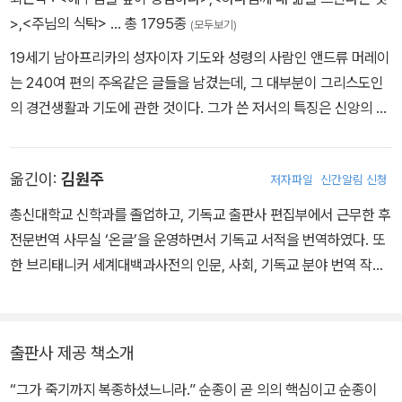
>
,
<주님의 식탁>
… 총 1795종
(모두보기)
19세기 남아프리카의 성자이자 기도와 성령의 사람인 앤드류 머레이
는 240여 편의 주옥같은 글들을 남겼는데, 그 대부분이 그리스도인
의 경건생활과 기도에 관한 것이다. 그가 쓴 저서의 특징은 신앙의 핵
심을 찾아서 일목요연하게 해설하고 있다는 점이다. 또한 앤드류 머
레이의 모든 저서는 머레이 자신의 경건과 기도생활 가운데 직접 깨
옮긴이:
김원주
저자파일
신간알림 신청
닫고 체험한 것을 담고 있기에 더욱 놀라운 깊이가 있으며, 동시에 우
리의 신앙생활과 직결되어 있다. 따라서 그 영향력 또한 매우 강력하
총신대학교 신학과를 졸업하고, 기독교 출판사 편집부에서 근무한 후
게 나타난다. 남아프리카의 가장 사랑받는 설교자일 뿐 아니라 세계
전문번역 사무실 ‘온글’을 운영하면서 기독교 서적을 번역하였다. 또
적 명성을 지닌 저술가인 앤드류 머레이의 삶과 그가 남긴 저서들을
한 브리태니커 세계대백과사전의 인문, 사회, 기독교 분야 번역 작업
통해 우리는 그리스도인이 걸어가야 할 올바른 길을 발견할 수 있을
에 참여하기도 했다. 한국번역가협회 상임이사를 역임하였고 현재 번
것이다. 특히 그의 저서 대부분은 기도와 성령님의 임재와 사역에 관
역 프리랜서로 활동하고 있다. 역서로 『이엠바운즈 기도전집』, 앤드
한 것이며, 100여 년이 지난 세월의 풍화작용에도 전혀 퇴색되지 않
류 머레이의 『그리스도의 기도학교』, 알렉산더 맥클라렌 강해설교
출판사 제공 책소개
고, 식어가는 현대 그리스도인들의 심령에 하늘 불을 지피고 있다. 대
『시편』, 『누가복음』 등이 있다.
표작으로 「기도가 전부가 되게 하라」 「내가 죽어야 성령이 산다」 「성
“그가 죽기까지 복종하셨느니라.” 순종이 곧 의의 핵심이고 순종이