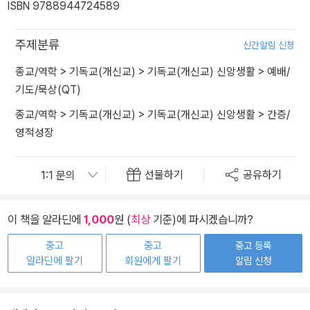
ISBN 9788944724589
주제분류
신간알림 신청
종교/역학
>
기독교(개신교)
>
기독교(개신교) 신앙생활
>
예배/
기도/묵상(QT)
종교/역학
>
기독교(개신교)
>
기독교(개신교) 신앙생활
>
간증/
영적성장
선물하기
공유하기
이 책을 알라딘에
1,000
원 (
최상
기준)에 파시겠습니까?
중고
중고
중고 등록
알라딘에 팔기
회원에게 팔기
알림 신청