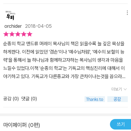
교입니다. <순종의 학교>의 목표는 단 하나, 온전한 순종의 생활에
생이다. 이 순종의 학교는 교사와 교과서, 학생으로 구성된다. 교사는
든 계명과 질서를 모으고, 순종하는 사람은 이 모든 명령이 보장하는
이르는 것입니다. <순종의 학교>에서 가르치는 온전한 순종이란, 자
독자들이 이미 예상했듯이 온 우주를 통틀어 인류 최고의 스승이신
은혜를 생각하며, 마침내 그는 순종함으로써 은혜를 한 몸에 받는
메뉴
기 뜻을 완전히 버리고 하나님의 뜻을 따르는 것입니다. 지극히 세세
예수 그리스도이시며 교과서는 그분에 관한 이야기로 가득한 성경,
다'는 (잘못된)생각을 강하게 비판합니다. 저자는 '하나님께서는 그
한 부분까지 전심으로 성령의 인도하심에 따르는 것입니다. 죽기까지
orchider
2018-04-05
학생은 그분의 발자취를 따라 살아가기 위해 결심한 신자 된 모든 그
자녀들이 가진 각각 다른 재능과 능력을 고려하시며, 어떤 조건의 충
순종하신 예수님의 본을 따라 죽기를 각오하는 데까지 나아가는 것입
리스도인들을 가리킨다.본서를 통해 저자는 참된 순종의 비결을 이야
족보다는 그저 매 순간 매 시간의 순종, 더 정확하게는 어린이의 마음
니다. 순종하고자 한다면 죽기를 각오하게 되어 있다는 것입니다.
순종의 학교 앤드류 머레이 목사님의 책은 읽을수록 늘 깊은 묵상을
기한다. 성경이 말하는 참된 순종이란 나의 모든 이해와 조건, 핑계를
으로 티없이 순종하고자 하는 의지를 중시하십니다'라고 말합니다(p
<'그가 죽기까지 복종하셨느니라.' 우리 가운데 누구에게도 이와 다른
하게한다. 이전에 읽었던 '겸손'이나 '예수님처럼', '예수의 보혈의 능
내려놓고 즉시 온전히 기쁘게 순종함을 말한다. 99% 순종하고 1%
77). 이 설명에는, 순종과 신앙에는 어떤 현세의 구복, 기복을 바라는
그리스도는 없습니다. 하나님을 기쁘시게 하는 순종은 이것 말고 없
력'을 통해서 늘 하나님과 함께하고자하는 목사님의 생각과 마음을
불순종하는 것은 100% 불순종이다. 온전한 순종은 예수 그리스도
불순한 마음이 끼어들어서는 안 되며, 그야말로 어린이가 부모님을
으며, 우리가 본받아야 할 모범도 이것 말고 없고, 순종을 배워야 할
느낄수 있었다.이책 '순종의 학교'는 기독교의 핵심진리에 대해서 이
그분의 말씀과 인격 앞에 100% 순종으로 반응하는 것이다. 그분이
따르듯이 계산 없는 동기가 유일해야 한다는 뜻이겠습니다. 그러니
선생은 그리스도 말고 달리 없습니다>(69).'참된 순종의 비결은 하나
야기하고 있다. 기독교가 다른종교와 가장 큰차이나는것을 꼽으라고
싫어하시는 것을 하지 않고, 그분이 기뻐하시는 것만을 행하려고 노
순종은 '선함, 착함'과도 동의어입니다. 은혜가 있기에 조건부로 순종
님과의 지속적이고 친밀한 교제를 회복하는 것입니다'(41).<순종의
한다면 단연코 '순종'이라는 말씀일것이다. 죽기까지 순종하라는 말씀
력하는 삶의 태도는 우리의 신앙이 100%의 순종을 향하여 열려있음
한다면 이는 예수께서 성전에서 판상을 들어엎으신(화끈하시죠!) 그
더보기
학교>에서 온전한 순종만큼 강조하는 것이 있다면, 순종과 아침 기도
이 기독교의 가장 중요한 핵심원리이지 않을까 생각한다.이책은 '순
을 증명해주는 하나의 신실함이다.또한 무조건적인 순종만이 하나님
돈놀이꾼들과 다릉 바 없으며, 이미 비굴한 노예이며 사기꾼에 다를
시간과의 관계입니다. 온전한 순종을 원한다면 아침마다 따로 시간을
공감 (
0
)
댓글 (0)
종'에 대한 이야기를 하고 있다. 한사람의 순종으로 많은 의인이 되리
께 순복할 수 있는 마음의 경향성을 허락하며 이것은 우리가 순종의
바 없습니다. 그런 자는 지옥에나 떨어져야 합니다.'순종은 바로 소망
구분하여 골방으로 들어가 문을 닫으라고 조언합니다. 그곳이 '우리
라고 말씀하고 계신다. 아담 한명의 불순종으로 인하여 우리가 죄인
학교에서 진일보 할 수 있는 토대가 되며 나아가서는 하나님의 뜻과
을 품음'입니다.(p90) 소망을 품기에, 세상에 대해 긍정적 시선을 유
의 생활이 절대적인 순종의 생활이 되게 하느냐를 매일 결정하는 전
된것 같이, 그리스도의 순종으로 말미암아 우리가 의롭게 되다고 말
마음을 아는 일에 있어서 자라갈 수 있다는 매우 중요한 가르침이며
지할 수 있기에 그는 순종하는 것입니다. 따라서 순종은 '낙관, 긍
쟁터'(57)이기 때문입니다. 그러니 매일 적어도 첫 30분을 홀로 하나
쓰기
마이페이퍼 (0편)
씀하신다. 그리스도 안에서의 순종은 '생명원리' 이며 '기쁨'이고 '죽
통찰이다.오늘날 죄악으로 인해 불순종이 자연스러운 삶의 이치로 자
정'의 마음가짐과 통합니다. 이런 낙관을 품을 수 있는 사람이라야 제