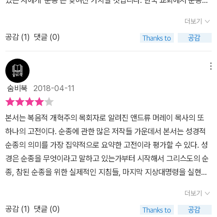
있는 자에게 '순종'은 잊혀진 가치일 것입니다. 한국 교회에서 순종은
기쁨이고, 죽음에 이르는 것이며, 순종은 지극히 깊은 겸손과 믿음에
의 입장은 그와는 꽤나 다른 성향이지만 말입니다.체스터튼이 창조한
성경 말씀을 철저히 따르기보다 교회나 목회자의 명령에 따르는 것으
서 나오는 것이다. 이런 순종을 제대로 행하기 위해서 저자가 강조하
더보기
캐릭터 브라운 신부가 나오는 한 단편에 보면 이런 대목이 있습니다.
로 변질된 느낌입니다. 교회나 목회의 명령에 따르는 것을 순종이라
는 부분은 아침 기도이다. 아침 기도로 온전한 순종의 생활을 이어나
'대도' 플랑보가 브라운 신부에게 '어떻게 내가 가짜 신부인지 알았
공감 (
1
)
댓글 (0)
고 배웠다면, 순종은 거부감을 일으키는 단어일지도 모르겠습니
갈 수 있는 힘과 용기를 받을 수 있다. 우리의 영적 생명을 강하게 하
소?'라고 묻자, 브라운 신부는 대뜸 이렇게 대답합니다. '당신은 이성
다. 앤드류 머레이의 <순종의 학교>는 우선, 성경에서 순종이 차지하
는 것이 바로 아침 기도이다. 이런 저자의 설명에 내 모습을 보며 얼마
을 비난했지. 그건 아주 천박한 신학이오.' 그러니 사이비, 가짜는 목
는 위치를 통해 기독교 신앙에서 '순종'의 가치를 다시 일깨워줍니다.
메뉴
나 부끄러웠는지 모른다. 아침 기도를 잊어버린 채 살아온 세월이 얼
소리를 높여 열을 올려도 다 무지를 감추려는 위장일 뿐, 진리는 결코
하나님이 우리에게 요구하는 유일한 한 가지가 바로 '순종'이라는 것
마나 오래되었는지, 이제는 그 햇수를 헤아리지 못할 정도이다. 하나
숨비북
2018-04-11
어느 극단에 존재하지 않음을 (추리 소설인데도!) 작가는 작품 속에서
을 힘주어 강조합니다. '에덴 동산, 갈보리, 천국, 이 모든 것이 한 목
님과 함께 시작하는 하루가 아니다 보니 기쁨과 즐거움으로 순종하는
깨우치려는 의도이겠습니다.'순종'은 굴종이나 비굴과는 또 다릅니다.
소리로 선포합니다. 하나님의 자녀여, 여러분의 하나님께서 여러분에
삶을 살지 못했다. 오히려 매일같이 무거운 짐을 지고 나아가는 고통
본서는 복음적 개혁주의 목회자로 알려진 앤드류 머레이 목사의 또
사실 지적으로 오만하기나 하면 그나마 괜찮은데, 그렇지도 못하고
게 맨 처음으로 구하고 또 마지막으로 구하시는 것은 변치 않는 온전
의 삶은 아니었는지. 이제 순종의 의미를 깊이 깨달았다. 이를 위한 아
하나의 고전이다. 순종에 관한 많은 저작들 가운데서 본서는 성경적
기질만 건방진 사람은 서열의 갑을 관계 앞에 아주 약합니다. 순종은
한 순종입니다'(13).예수 그리스도를 구세주로 영접하고 예수를 따르
침 기도의 중요성도 다시 확인할 수 있었다. 예수님처럼 순종의 삶을
순종의 의미를 가장 집약적으로 요약한 고전이라 평가할 수 있다. 성
그래서 내적인 확신이 자리잡힌 사람이, 진리 앞에, 절대선 앞에 당당
는 제자로 사는 삶이, 예수님의 목소리를 듣고 그 말씀대로 따르는 삶
살기 위한 발걸음을 다시 내디디려 한다. 바로 지금 이 순간부터.
경은 순종을 무엇이라고 말하고 있는가부터 시작해서 그리스도의 순
하게 그 권위를 인정하는 태도입니다. 내가 떳떳하면 이유가 있는 굽
임을 생각할 때, 순종하는 것밖에는 달리 할 일이 없다는 앤드류 머레
종, 참된 순종을 위한 실제적인 지침들, 마지막 지상대명령을 실현하
힘에 머뭇거림이 없습니다. 열등감 많은 사람은 거짓 굴종에는 능하
이의 가르침이 새삼 강력한 진리로 가슴에 와 부딪힙니다. <순종의
기 위한 순종까지 진정한 순종의 개념을 쉽고 정확하게 짚어낸다.책
지만, 진짜 몸을 낮춰야 할 상황에서는 오히려 주저하기가 일쑤입니
학교>는 이러한 진리를 바탕으로 우리 모두가 그리스도의 의에 이르
더보기
의 제목과 같이 모든 그리스도인들은 예수를 구주로 인정하고 믿음을
다. 저자는 말합니다. '순종은 절대적 완전의 개념과 곧잘 연결됩니
는 순종의 종으로 살아갈 수 있도록 그리스도의 순종을 수업하는 학
공감 (
1
)
댓글 (0)
고백한 순간 누구나 할 것 없이 모두 '순종의 학교'에 입학하게 된 학
다.' 그런데 이 말은 종종 오해되기도 합니다. 저자는 특히, '성경의 모