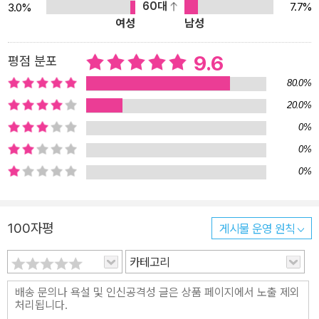
60대
7.7%
3.0%
여성
남성
9.6
평점 분포
80.0%
20.0%
0%
0%
0%
100자평
게시물 운영 원칙
카테고리