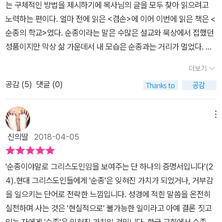
는 구체적인 방법을 제시하기에 목사님의 글을 모두 찾아 읽으려고
서는 이런 전형에 꼽힐 만한(그걸 죄로 보든 아니든 간에) 사례가 좀
노력하는 편이다. 얼마 전에 읽은 <겸손>에 이어 이번에 읽은 책은 <
드뭅니다. 위진남북조 시대의 죽림 칠현 중 하나인 완적, 혹은 명나라
순종의 학교>였다. 순종이라는 말은 수많은 설교와 묵상에서 접했던
때 이탁오(이지), 혹은 이문열이 그렇게 까는 삼국시대(정확히는 후
성품이지만 막상 삶 가운데서 내 모습은 순종과는 거리가 멀었다. 하
한 말기)의 예형 등이 이에 해당할까요? 아니면 주체에게 입을 찢겨
나님의 말씀에 순종하기보다는 내 자신의 생각을 내세우며 내 마음대
죽은 방효유? 비슷하기는 해도 정확히 해당하는 사람은 하나도 없고,
더보기
로 삶을 살아가는 교만한 자의 모습이었다. 순종이라는 말은 그저 목
오히려 반대로, 마지막 사람은 완강하게 신앙을 고집하다 '순교'한 기
공감 (
5
)
댓글 (0)
사님의 설교에서 듣고 흘려버려도 될 그런 성품이 아니다. 이 책에서
독교 성인들과도 맥락이 통합니다. 대체로 동아시아에서 '지적 오
앤드류 머레이 목사님이 설명하듯이 구약과 신약 모두에 걸쳐서 순종
만'을 내세운 이들은, 구태여 찾자면 윤휴, 박세당 처럼 독자 학설을
이 얼마나 중요한지를 우리에게 알려주고 있다. 특히 예수님이 이 땅
메뉴
내세우다 이른바 '사문난적'으로 몰려 죽은 예가 있겠으나, 이마저도
에 오셔서 몸소 보이신 성품이 바로 순종이다. 예수님은 이 땅에 오셔
기독교적 '오만'의 경우에 포섭하기엔 다소 난감한 대목이 있습니다.
신의딸
2018-04-05
서 “내가 하나님의 뜻을 행하러 왔나이다”(히10:9), “나는 나의 뜻대
여튼 '오만'은 '순종'의 반대어입니다. '순종'의 미덕을 내세우는 건, '오
로 하려 하지 않고 나를 보내신 이의 뜻대로 하려 하느니라”(요5:30)
만'의 악덕에 빠지지 말라는 가르침과 정확히 통합니다. 이 배경에는
'순종이야말로 그리스도인임을 보여주는 단 하나의 증명서입니다'(2
이라고 말씀하시면서 예수님의 제자가 되려는 모든 이들에게 순종을
중세 스콜라 철학이 아리스토텔레스 체계에 깊이 기반하며, 오로지
4).현대 그리스도인들에게 '순종'은 잊혀진 가치가 되었거나, 거부감
요구하셨음을 알 수 있다. 저자는 순종의 의미를 자세하고 분명하게
이성과 논리로 신의 오의를 재단하지 말라는 일종의 경고가 깔려 있
을 일으키는 단어로 전락한 느낌입니다. 성경에 적힌 말씀을 온전히
설명한다. 특히 그리스도 안에서 순종이 가지는 의미는 알고 있었지
긴 했습니다. 물론 책 저자, 19세기 프로테스탄트의 경건하고 저명한
실천하며 사는 것은 '현실적으로' 불가능한 일이라고 아예 결론 짓고
만 또한 깊이 생각하지 못했던 부분이었다. 순종은 생명의 원리이고,
대표 신학자이신 앤드류 머리(머레이. 이하 이 책의 표기를 따릅니다)