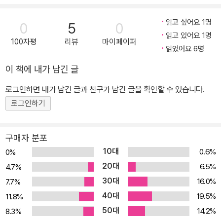
더욱 힘써 기도해 하나님과 더욱 친밀한 교제를 나누도록 노력해야
한다. 그리고 하나님의 순종 학교에 들어가, 유일한 교과서인 하나님
읽고 싶어요 1명
0
5
0
의 말씀을 가지고 예수 그리스도라는 교사에게서 진정한 순종을 배워
읽고 있어요 1명
100자평
리뷰
마이페이퍼
야 할 것이다. 그렇게 할 때, 순종은 더 이상 고통이 아닌 기쁨이 될 것
읽었어요 6명
이며, 우리도 기쁨으로 그리스도의 순종을 본받게 될 것이다.
이 책에 내가 남긴 글
로그인하면 내가 남긴 글과 친구가 남긴 글을 확인할 수 있습니다.
로그인하기
구매자 분포
10대
0.6%
0%
20대
6.5%
4.7%
30대
16.0%
7.7%
40대
19.5%
11.8%
50대
14.2%
8.3%