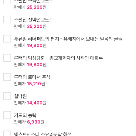
스펄전 구약설교노트
판매가
25,200
원
스펄전 신약설교노트
판매가
25,200
원
새뮤얼 러더퍼드의 편지 - 유배지에서 보내는 믿음의 글들
판매가
19,800
원
루터의 탁상담화 - 종교개혁자의 사적인 대화록
판매가
19,800
원
루터의 로마서 주석
판매가
15,210
원
실낙원
판매가
14,400
원
기도의 능력
판매가
6,930
원
웨스트민스터 소요리문답 해설