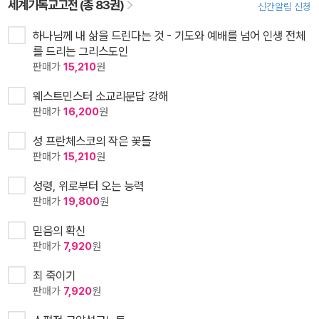
세계기독교고전 (총 83권)
신간알림 신청
하나님께 내 삶을 드린다는 것 - 기도와 예배를 넘어 인생 전체
를 드리는 그리스도인
판매가
15,210
원
웨스트민스터 소교리문답 강해
판매가
16,200
원
성 프란체스코의 작은 꽃들
판매가
15,210
원
성령, 위로부터 오는 능력
판매가
19,800
원
믿음의 확신
판매가
7,920
원
죄 죽이기
판매가
7,920
원