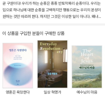
령으로 살고 성령으로 행하라」 「하나님의 보물창고를 열라」 「100%
곧 구원이다! 우리가 하는 순종은 종종 반토막짜리 순종이다. 우리는
응답받는 영적 능력의 비밀」 「그리스도를 본받는 제자의 도」 「죽을만
입으로 하나님에 대한 순종을 고백하지만 행동으로는 우리의 본성이
큼 겸손하라」 「죽을만큼 순종하라」 「머레이의 예수님처럼」 「머레이의
원하는 것만 따르려 한다. 하지만 그것은 이상한 일이 아니다. 왜냐하
위대한 영성」 「은혜의 하나님을 위한 나의 최선」 등 다수가 있다.
면 순종은 참으로 천상적인 기술이고, 우리 본성에는 낯선 기술이기
때문이다. 하나님께서 에덴 동산에서 아담에게 요구하셨던 유일한 한
이 상품을 구입한 분들이 구매한 상품
가지가 바로 순종이었지만 그는 순종하지 못했고 모든 인류는 아담의
불순종으로 인해 불순종의 아들이 되었다. 피조물이 하나님을 영화롭
게 하고 그의 은총과 복을 누릴 수 있는 단 하나의 비결이 바로 순종이
다. 그래서 하나님은 그의 아들 예수 그리스도를 우리에게 보내셔서
우리에게 순종의 완벽한 예를 보여주셨다. 하나님 중심의 생각과 삶
을 살았던 앤드류 머레이 목사님은 그의 책 『순종의 학교』에서 우리
에게 진정한 순종에 대해 가르쳐주고 있다. 그는 순종을 이야기할 때
마다 그리스도의 순종을 중심에 두고, 순종이 곧 의의 핵심이자 구원
이라는 것을 말해준다. 하지만 그리스도의 순종으로 구원을 받은 우
영혼은 욕망한다
일상 혁명가
예수님의 마음
리는 정작 그리스도를 본받아 순종하지 못했다. 그것은 우리가 하나
님과 더욱 친밀한 교제를 나누지 못했기 때문이다. 그러므로 우리는