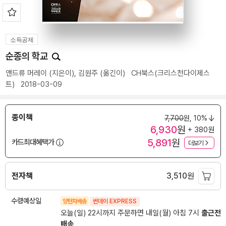
소득공제
순종의 학교
앤드류 머레이
(지은이),
김원주
(옮긴이)
CH북스(크리스천다이제스
트)
2018-03-09
종이책
7,700
원,
10%
6,930
원
+ 380원
5,891
원
카드최대혜택가
더보기
전자책
3,510
원
수령예상일
양탄자배송
썬데이 EXPRESS
오늘(일) 22시까지 주문하면 내일(월) 아침 7시
출근전
배송