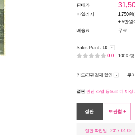
31,5
판매가
마일리지
1,750원(
+ 5만원
배송료
무료
Sales Point :
10
0.0
100자평(
카드/간편결제 할인
무이
절판
판권 소멸 등으로 더 이상 
절판
보관함 +
- 절판 확인일 : 2017-04-03