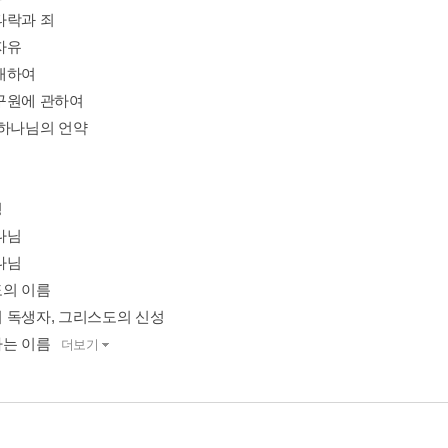
타락과 죄
자유
대하여
구원에 관하여
 하나님의 언약
경
나님
나님
의 이름
 독생자, 그리스도의 신성
는 이름
더보기