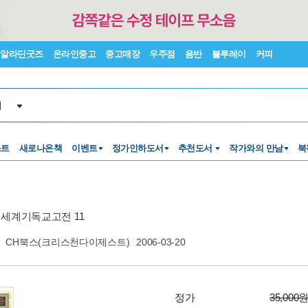
알라딘굿즈
온라인중고
중고매장
우주점
음반
블루레이
커피
서
스트
새로나온책
이벤트
정가인하도서
추천도서
작가와의 만남
북
세계기독교고전 11
|
CH북스(크리스천다이제스트)
2006-03-20
정가
35,000