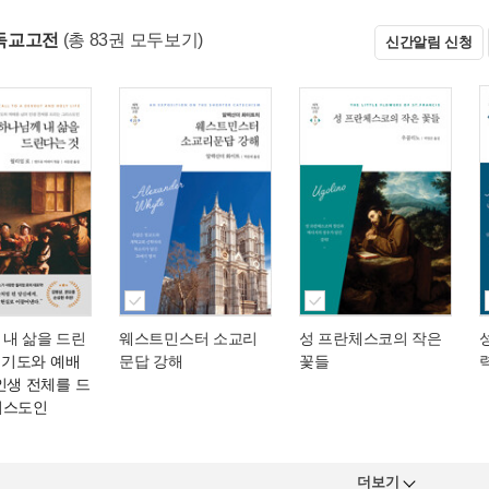
독교고전
(총 83권 모두보기)
신간알림 신청
 내 삶을 드린
웨스트민스터 소교리
성 프란체스코의 작은
 기도와 예배
문답 강해
꽃들
인생 전체를 드
리스도인
더보기