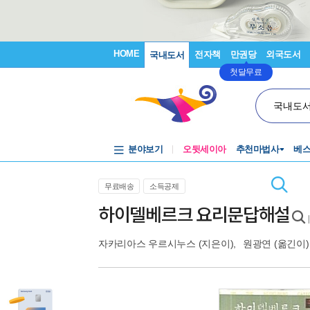
HOME
전자책
만권당
외국도서
국내도서
첫달무료
국내도
분야보기
오뒷세이아
추천마법사
베
무료배송
소득공제
하이델베르크 요리문답해설
자카리아스 우르시누스
(지은이),
원광연
(옮긴이)