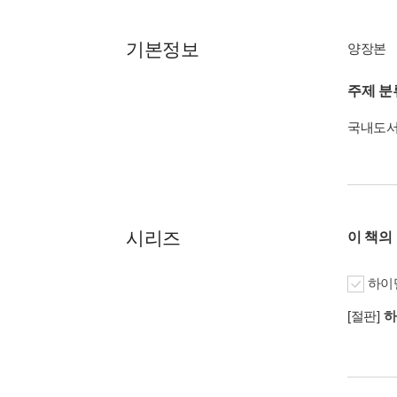
기본정보
양장본
주제 분
국내도
시리즈
이 책의
하이
[절판]
하