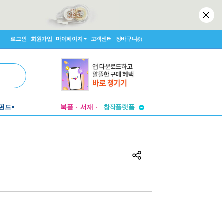
로그인
회원가입
마이페이지
고객센터
장바구니
(0)
투비컨티뉴드
펀드
북플
서재
창작플랫폼
투비컨티뉴드
원