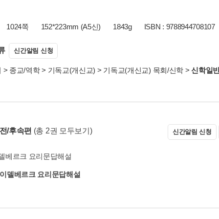
1024쪽
152*223mm (A5신)
1843g
ISBN : 9788944708107
류
신간알림 신청
서
>
종교/역학
>
기독교(개신교)
>
기독교(개신교) 목회/신학
>
신학일
 전/후속편
(총 2권 모두보기)
신간알림 신청
델베르크 요리문답해설
이델베르크 요리문답해설