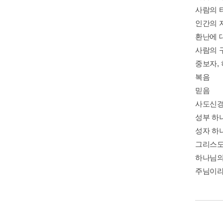
사람의 
인간의 
환난에 
사람의 
중보자,
복음
믿음
사도신
성부 하
성자 하
그리스도
하나님의
주님이라