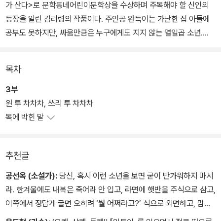
가 산다>로 문학동네어린이문학상을 수상하며 주목해야 할 신인의
등장을 알린 김려령의 작품이다. 주인공 완득이는 가난한 집 아들에
공부도 못하지만, 싸움만큼은 누구에게도 지지 않는 열일곱 소년.
철천지원수였다가 차츰 '사랑스러운 적'으로 변모하는 선생 '똥주'를
목차
만나면서 완득이의 인생은 급커브를 돌게 된다. 킥복싱을 배우면서
세상에 대한 분노를 표출하는 법을 익히고, 어머니를 만나면서 애정
3부
을 표현하는 법을 알게 된다. 그렇게 완득이는 조금씩 성장해나간다.
원 투 차차차, 쓰리 투 차차차
목에 박힌 말
주인공부터 조연에 이르기까지, 현실에서 튀어나온 듯한 개성 만점의
캐릭터들이 한데 모여 조화를 이룬다. 캐릭터 못지않게 눈길을 끄는
추천글
이 소설의 매력은 리드미컬 문체와 속도감이다. 꾸밈없이 솔직한 문
장과 거침없이 내달리는 이야기, 한바탕 웃고 난 뒤 코끝을 찡하게 하
공선옥 (소설가):
당신, 혹시 이런 소년을 보면 굳이 반가워하지 마시
는 감동을 주는 소설. 제1회 창비청소년문학상 수상작.
라. 한겨울에도 내복은 죽어라 안 입고, 라면에 햇반을 주식으로 삼고,
이쪽에서 정답게 굴면 오히려 ‘뭘 어쩌라고?’ 식으로 외면하고, 맘에
안 드는 담임 죽으라고 기도하고, 질 줄 알면서도 ‘박 터지게’ 싸우는