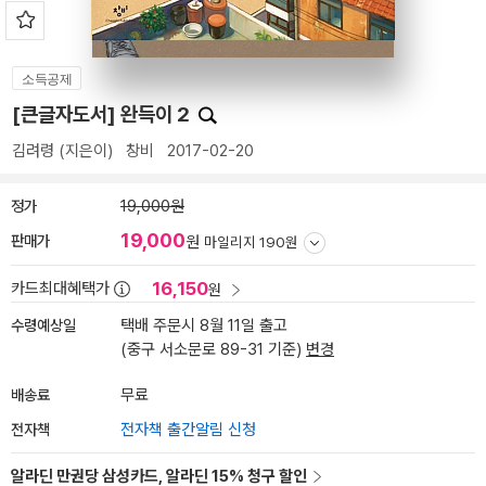
소득공제
[큰글자도서] 완득이 2
김려령
(지은이)
창비
2017-02-20
정가
19,000원
19,000
판매가
원
마일리지 190원
16,150
카드최대혜택가
원
수령예상일
택배 주문시 8월 11일 출고
(중구 서소문로 89-31 기준)
변경
배송료
무료
전자책
전자책 출간알림 신청
알라딘 만권당 삼성카드, 알라딘 15% 청구 할인