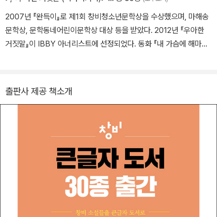
똥주가 베트남 출신인 완득의 어머니를 찾아낸 것.
2007년 『완득이』로 제1회 창비청소년문학상을 수상했으며, 마해송
처음에는 멋쩍기만 하던 어머니와의 만남에서 애틋함을 배운 완득은
문학상, 문학동네어린이문학상 대상 등을 받았다. 2012년 『우아한
모범생 정윤하와 가까워지면서 ‘꽃냄새 나는 껌’ 같은 첫사랑의 감정
거짓말』이 IBBY 아너리스트에 선정되었다. 동화 『내 가슴에 해마가
을 느끼게 된다. 그리고 킥복싱을 배우면서 인생의 목표를 찾게 된 완
산다』 『기억을 가져온 아이』 『요란요란 푸른아파트』 『그 사람을 본
득은 진 횟수만큼 이기고 킥복싱 관장님을 찾아가겠다는 목표도 세운
적이 있나요?』 『탄탄동 사거리 만복전파사』 『플로팅 아일랜드』 『아
다. 완득의 아버지도 똥주의 도움으로 삼촌과 함께 댄스 교습소를 열
무것도 안 하는 녀석들』, 소설 『완득이』 『가시고백』 『너를 봤어』 『트
어 생활의 활력을 되찾는다. 똥주 때문에 묘하게 꼬여버린 줄 알았던
출판사 제공 책소개
렁크』 『샹들리에』 『일주일』 『기술자들』 등을 썼다.
완득이의 스텝은 어느새 이렇게 경쾌한 리듬을 타고 있다.