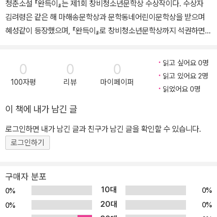
청춘소설 『완득이』는 제1회 창비청소년문학상 수상작이다. 수상자
김려령은 같은 해 마해송문학상과 문학동네어린이문학상을 받으며
혜성같이 등장했으며, 『완득이』로 창비청소년문학상까지 석권하면서
문학계에 흔치 않은 그랜드 슬램 기록을 세웠다. 진지한 주제의식을
놓지 않으면서도 흥미진진하게 이야기를 이끌어가는 필력으로 청소
읽고 싶어요 0명
0
0
0
년 심사단과 심사위원들의 눈을 단숨에 사로잡은 이 작품은 비단 청
읽고 있어요 2명
100자평
리뷰
마이페이퍼
소년뿐 아니라 모든 세대의 독자들에게 환영받으며 베스트셀러의 반
읽었어요 0명
열에 올라 오랫동안 사랑받고 있다. 특별한 성장소설, 『완득이』 『완득
이 책에 내가 남긴 글
이』는 우리 문학사에서 쉬이 찾아보기 힘든, 그래서 더욱 반가운 활력
만점의 성장소설이다. 그간 우리 독자들은 성장소설의 진정한 감동과
로그인하면 내가 남긴 글과 친구가 남긴 글을 확인할 수 있습니다.
재미를 『호밀밭의 파수꾼』 같은 서구소설이나 『Go!』 같은 일본 대중
로그인하기
소설에서 찾아왔던 것이 사실. 이제 우리도 청춘소설의 고전 반열에
들 작품, 그리고 한 세대를 풍미할 주인공 ‘완득이’를 얻게 되었다. 완
구매자 분포
득이는 집도 가난하고 공부도 못하지만 싸움만큼은 누구에게도 지지
10대
0%
0%
않는 열일곱 소년이다. 철천지원수였다가 차츰 ‘사랑스러운 적’으로
20대
0%
0%
변모하는 선생 ‘똥주’를 만나면서 완득이의 인생은 급커브를 돌게 된