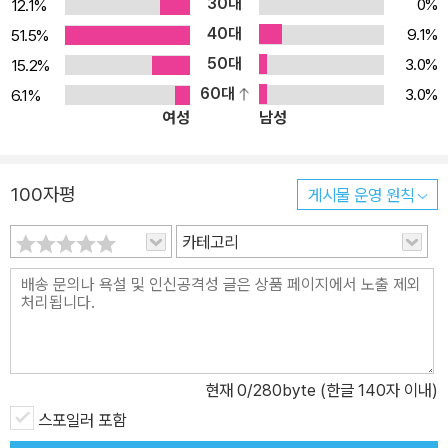
30대
0%
12.1%
다. 킥복싱을 배우면서 세상에 대한 분노를 표출하는 법을 익히고, 어
40대
머니를 만나면서 애정을 표현하는 법을 알게 되는 완득이는 소설 속
9.1%
51.5%
에서 조금씩 성장해나간다. 생동감 넘치는 캐릭터의 향연 『완득이』는
50대
3.0%
15.2%
주인공부터 조연에 이르기까지, 현실에서 튀어나온 듯한 개성 만점의
60대
3.0%
6.1%
여성
남성
캐릭터들이 한데 모여 조화를 이루는 진풍경을 연출한다. 가진 건 타
고난 두 주먹뿐인 뜨거운 청춘 도완득은 첫눈에 독자들의 마음을 사
로잡을, 이 시대의 진정한 ‘훈남’이라 할 만하다. 거기에다 학생들을
100자평
게시물 운영 원칙
살살 약 올리는 재미로 학교에 나오는 건 아닐까 의심스러운 담임선
생 ‘똥주’, 부잣집 딸에다 전교 1, 2등을 다투는 범생이지만 왠지 모르
카테고리
게 완득이에게서 눈길을 떼지 못하는 윤하 등도 매력 만점의 주인공
이다. 여기에다 완득이가 교회에 갈 때마다 나타나 ‘자매님’을 찾는 정
체불명의 핫산, 밤마다 “완득인지, 만득인지”를 찾느라 고래고래 소
리치는 앞집 아저씨 등등 양념처럼 등장하여 호기심을 자극하는 주변
인물들의 조화도 더없이 절묘하다. 차차차보다 유쾌하게, 킥복싱보다
현재
0
/280byte (한글 140자 이내)
통쾌하게! 캐릭터 못지않게 눈길을 끄는 『완득이』의 매력은 바로 속
스포일러 포함
도감 넘치는 문체이다. 리드미컬한 대사와 지루할 틈 없이 전개되는