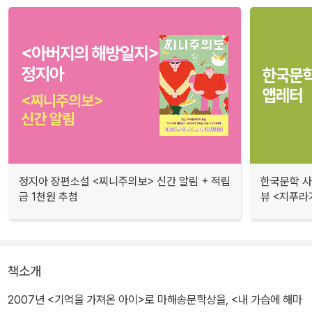
정지아 장편소설 <찌니주의보> 신간 알림 + 적립
한국문학 사랑
금 1천원 추첨
뷰 <지푸라
책소개
2007년 <기억을 가져온 아이>로 마해송문학상을, <내 가슴에 해마