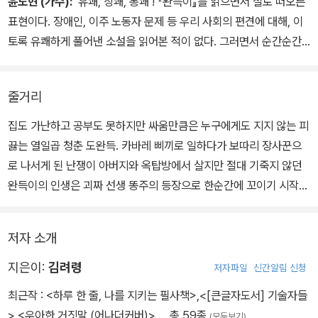
윤도현 (가수):
‘유쾌, 상쾌, 통쾌’! 『완득이』를 읽으면서 절로 떠오른
소년 말이다. 대신 돌아서는 말미에 짜아식, 하고 한번 알은체해주시
표현이다. 장애인, 이주 노동자 문제 등 우리 사회의 편견에 대해, 이
라. 소년도 문득, 그 소리에 흘낏 뒤돌아볼지 모른다. 그러나 그도 잠
토록 유쾌하게 풀어낸 소설을 읽어본 적이 없다. 그러면서 순간순간
깐, 소년은 개천가를 따라 달려갈 테고, 당신은 등 뒤로 응원의 눈빛이
코를 찡하게 하는 감동도 만만치 않다. 경쟁에 지치고 외로운 우리 시
나 한번 보내주시라. 완득이에겐 그것이면 된다. 구질한 감상과 연민
대 젊은이들에게 권해주고 싶은 책.
따위 어울리지 않으니까.
줄거리
집도 가난하고 공부도 못하지만 싸움만큼은 누구에게도 지지 않는 피
끓는 열일곱 청춘 도완득. 카바레 삐끼로 일하다가 보따리 장사꾼으
로 나서게 된 난쟁이 아버지와 옥탑방에서 살지만 절대 기죽지 않던
완득이의 인생은 괴짜 선생 똥주의 등장으로 한순간에 꼬이기 시작한
다.
험한 말을 입에 달고 살고 학생 괴롭히는 걸 낙으로 삼은 듯한 담임선
저자 소개
생 ‘똥주’. 하필 이웃에 살면서 날이면 날마다 제 이름을 불러젖히는
똥주 때문에 완득이는 골치가 아프다. 수급대상자에 멋대로 이름을
지은이:
김려령
저자파일
신간알림 신청
올려놓고 수급품을 빼앗아 가더니, 이젠 얼굴도 모른 채 잊고 살았던
최근작 :
<하루 한 줄, 나를 지키는 필사책>
,
<[큰글자도서] 기술자들
어머니와 마주치게 한다. 남몰래 불법체류 노동자를 돕는 일을 하던
>
,
<우아한 거짓말 (어나더커버)>
… 총 59종
(모두보기)