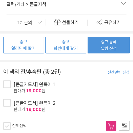
달력/기타
>
큰글자책
선물하기
공유하기
중고
중고
중고 등록
알라딘에 팔기
회원에게 팔기
알림 신청
이 책의 전/후속편 (총 2권)
신간알림 신청
[큰글자도서] 완득이 1
판매가
19,000
원
[큰글자도서] 완득이 2
판매가
19,000
원
전체선택