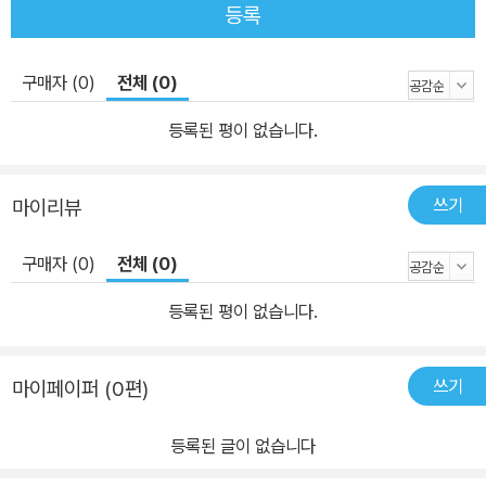
스토리는 일견 만화를 연상시킬 정도다. 『완득이』는 롤러코스터다.
등록
한번 올라타면 끝날 때까지 절대 내릴 수 없다. 꾸밈없이 솔직한 문장
과 거침없이 내달리는 이야기 속에서 독자들은 차차차보다 유쾌하고,
구매자 (0)
전체 (0)
킥복싱보다 통쾌한 완득이의 스텝을 따라 어느새 신나게 들썩이고 있
는 자신의 두 발을 목격하게 될 것이다. ‘희망’이라는 촌스러운 단어의
등록된 평이 없습니다.
화려한 부활 또 하나, 『완득이』가 지닌 가장 강력한 무기는 한바탕 웃
고 난 뒤 코끝을 찡하게 하는 감동이다. 난쟁이 아버지와 베트남에서
쓰기
마이리뷰
온 어머니, 어수룩하고 말까지 더듬는 가짜 삼촌으로 이루어진 완득
이네는 냉정한 현실에서 결코 환영받지 못할 가족상이다. 게다가 할
구매자 (0)
전체 (0)
줄 아는 거라곤 주먹질밖에 없는 완득이지만 기죽고 좌절하기는커녕
남들이 지레 포기해버린 행복까지 단단히 그러쥔다. 정해진 길을 맹
등록된 평이 없습니다.
목적으로 따라가는 대신, 세상과 온몸으로 부딪쳐 자신만의 길을 찾
아가는 것이다. 온실의 화초는 절대 알지 못할 생활 감각과 인간미, 낙
쓰기
마이페이퍼 (0편)
천성을 가진 완득이를 통해 독자는 ‘희망’이라는 촌스러운 단어의 진
정한 의미를 되새길 수 있을 것이다.
등록된 글이 없습니다