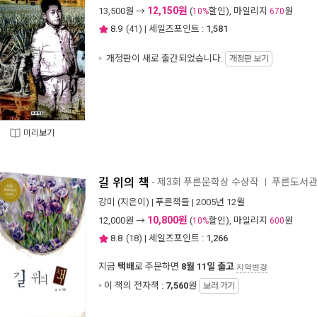
12,150원
13,500
원 →
(
할인), 마일리지
원
10%
670
8.9
(
41
) | 세일즈포인트 :
1,581
개정판이 새로 출간되었습니다.
개정판 보기
미리보기
길 위의 책
- 제3회 푸른문학상 수상작
푸른도서관 
ㅣ
강미
(지은이) |
푸른책들
| 2005년 12월
10,800원
12,000
원 →
(
할인), 마일리지
원
10%
600
8.8
(
18
) | 세일즈포인트 :
1,266
지금
택배
로 주문하면
8월 11일 출고
지역변경
이 책의 전자책 :
7,560
원
보러 가기