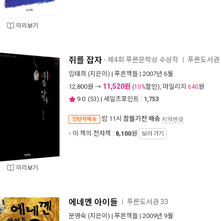
미리보기
쥐를 잡자
- 제4회 푸른문학상 수상작
푸른도서관 
ㅣ
임태희
(지은이) |
푸른책들
| 2007년 6월
11,520원
12,800
원 →
(
할인), 마일리지
원
10%
640
9.0
(
53
) | 세일즈포인트 :
1,753
밤 11시
잠들기전 배송
양탄자배송
지역변경
이 책의 전자책 :
8,100
원
보러 가기
미리보기
에네껜 아이들
푸른도서관 33
ㅣ
문영숙
(지은이) |
푸른책들
| 2009년 9월