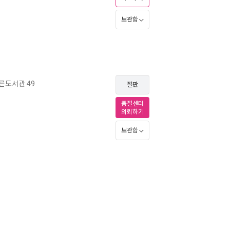
보관함
른도서관 49
절판
품절센터
의뢰하기
보관함