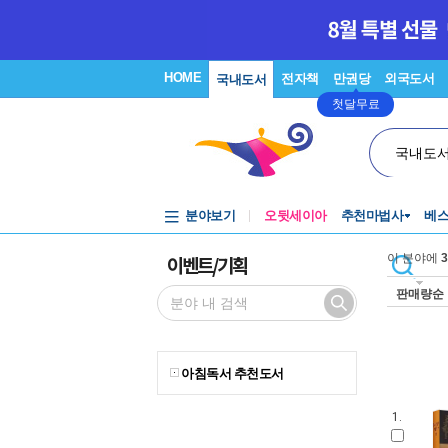
HOME
전자책
만권당
외국도서
국내도서
첫달무료
국내도
분야보기
오뒷세이아
추천마법사
베
이벤트/기획
이 분야에
3
판매량순
아침독서 추천도서
1.