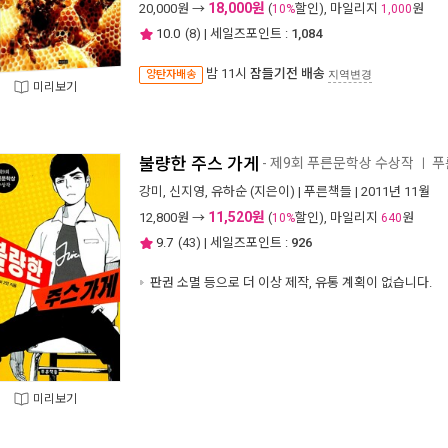
18,000원
20,000
원 →
(
할인), 마일리지
원
10%
1,000
10.0
(
8
) | 세일즈포인트 :
1,084
밤 11시
잠들기전 배송
양탄자배송
지역변경
미리보기
불량한 주스 가게
- 제9회 푸른문학상 수상작
푸
ㅣ
강미
,
신지영
,
유하순
(지은이) |
푸른책들
| 2011년 11월
11,520원
12,800
원 →
(
할인), 마일리지
원
10%
640
9.7
(
43
) | 세일즈포인트 :
926
판권 소멸 등으로 더 이상 제작, 유통 계획이 없습니다.
미리보기