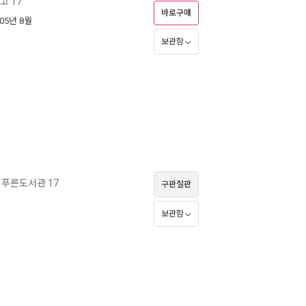
 17
바로구매
005년 8월
보관함
푸른도서관 17
구판절판
보관함