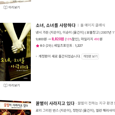
미리보기
소녀, 소녀를 사랑하다
올 에이지 클래식
ㅣ
낸시 가든
(지은이),
이순미
(옮긴이) |
보물창고
| 2007년 
8,820원
9,800
원 →
(
할인), 마일리지
원
10%
490
8.0
(
29
) | 세일즈포인트 :
1,227
개정판이 새로 출간되었습니다.
개정판 보기
미리보기
꿀벌이 사라지고 있다
- 꿀벌이 전하는 지구 환경
로리 그리핀 번스
(지은이),
정현상
(옮긴이),
엘런 해러사