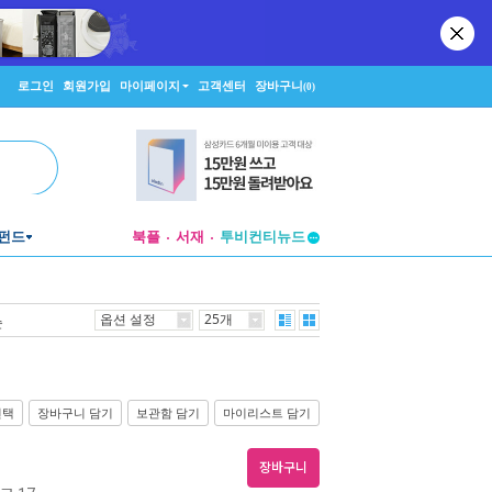
로그인
회원가입
마이페이지
고객센터
장바구니
(0)
투비컨티뉴드
펀드
북플
서재
창작플랫폼
투비컨티뉴드
옵션 설정
25개
순
선택
장바구니 담기
보관함 담기
마이리스트 담기
장바구니