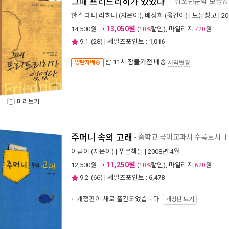
그때 프리드리히가 있었다
청소년문학 보물창고
ㅣ
한스 페터 리히터
(지은이),
배정희
(옮긴이) |
보물창고
| 2
13,050원
14,500
원 →
(
할인), 마일리지
원
10%
720
9.1
(
28
) | 세일즈포인트 :
1,016
밤 11시
잠들기전 배송
양탄자배송
지역변경
미리보기
주머니 속의 고래
- 중학교 국어교과서 수록도서
ㅣ
이금이
(지은이) |
푸른책들
| 2008년 4월
11,250원
12,500
원 →
(
할인), 마일리지
원
10%
620
9.2
(
66
) | 세일즈포인트 :
6,478
개정판이 새로 출간되었습니다.
개정판 보기