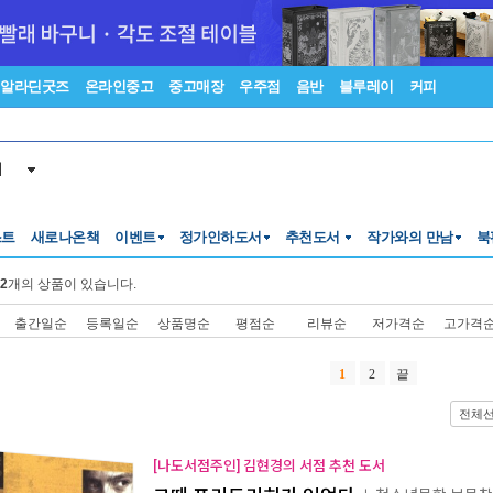
알라딘굿즈
온라인중고
중고매장
우주점
음반
블루레이
커피
서
스트
새로나온책
이벤트
정가인하도서
추천도서
작가와의 만남
북
2
개의 상품이 있습니다.
출간일순
등록일순
상품명순
평점순
리뷰순
저가격순
고가격
1
2
끝
전체
[나도서점주인] 김현경의 서점 추천 도서