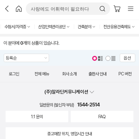
수험서/자격증
산업인력관리공단
건축분야
전산응용건축제도
이 분야에
0
개의 상품이 있습니다.
옵션
로그인
전체 메뉴
회사 소개
출판사 안내
PC 버전
(주)알라딘커뮤니케이션
1544-2514
일반문의 (발신자 부담)
1:1 문의
FAQ
중고매장 위치, 영업시간 안내