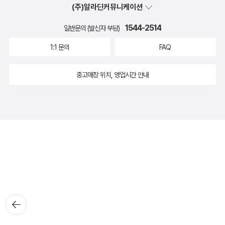
(주)알라딘커뮤니케이션
1544-2514
일반문의 (발신자 부담)
1:1 문의
FAQ
중고매장 위치, 영업시간 안내
뒤로가
기