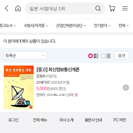
중고도서
수험서/자격증
산업인력관리공단
전기분야
전체
이 분야에
1
개의 상품이 있습니다.
옵션
[중고] 최신정보통신개론
김정우
(지은이)
21세기사
|
2003년 01월
5,000
원 (64% 할인)
판매자 :
ㅁㅇㄻㄴㅇㄹ
| 상태 :
중
로그인
전체 메뉴
회사 소개
출판사 안내
PC 버전