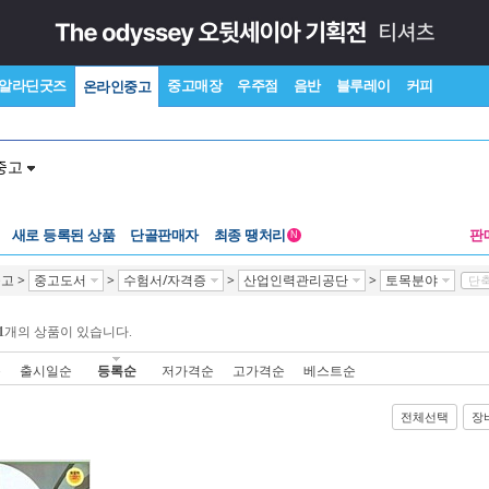
알라딘굿즈
중고매장
우주점
음반
블루레이
커피
온라인중고
중고
새로 등록된 상품
단골판매자
최종 땡처리
판
N
중고
>
중고도서
>
수험서/자격증
>
산업인력관리공단
>
토목분야
단축
1
개의 상품이 있습니다.
순
출시일순
등록순
저가격순
고가격순
베스트순
전체선택
장