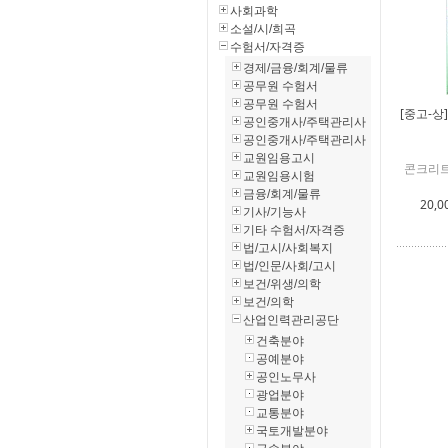
사회과학
소설/시/희곡
수험서/자격증
경제/금융/회계/물류
공무원 수험서
공무원 수험서
[중고-상
공인중개사/주택관리사
공인중개사/주택관리사
교원임용고시
콘크리트
교원임용시험
금융/회계/물류
20,0
기사/기능사
기타 수험서/자격증
법/고시/사회복지
법/인문/사회/고시
보건/위생/의학
보건/의학
산업인력관리공단
건축분야
공예분야
공인노무사
광업분야
교통분야
국토개발분야