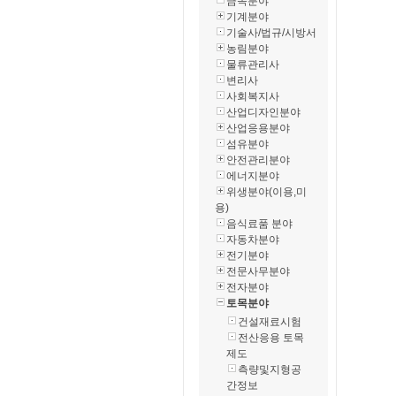
금속분야
기계분야
기술사/법규/시방서
농림분야
물류관리사
변리사
사회복지사
산업디자인분야
산업응용분야
섬유분야
안전관리분야
에너지분야
위생분야(이용,미
용)
음식료품 분야
자동차분야
전기분야
전문사무분야
전자분야
토목분야
건설재료시험
전산응용 토목
제도
측량및지형공
간정보