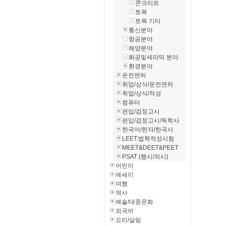
콘크리트
토목
토목 기타
통신분야
항공분야
해양분야
화공및세라믹 분야
환경분야
운전면허
취업/상식/운전면허
취업/상식/적성
컴퓨터
편입/검정고시
편입/검정고시/독학사
한국어/한자/한국사
LEET:법학적성시험
MEET&DEET&PEET
PSAT (행시/외시)
어린이
에세이
여행
역사
예술/대중문화
외국어
요리/살림