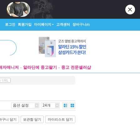
로그인
회원가입
마이페이지
고객센터
장바구니
(0)
매자매니저
알라딘에 중고팔기
중고 전문셀러샵
 URL
옵션 설정
24개
바구니 담기
보관함 담기
마이리스트 담기