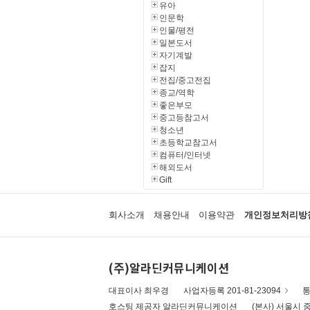
유아
인문학
인물/평전
일본도서
자기계발
잡지
전집/중고전집
종교/역학
좋은부모
중고등참고서
청소년
초등학교참고서
컴퓨터/인터넷
해외도서
Gift
회사소개
채용안내
이용약관
개인정보처리방
(주)알라딘커뮤니케이션
대표이사 최우경
사업자등록 201-81-23094
통
호스팅 제공자 알라딘커뮤니케이션
(본사) 서울시 중