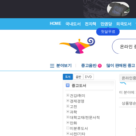
HOME
국내도서
전자책
만권당
외국도서
첫달무료
온라인 
분야보기
중고음반
많이 판매된 중고
N
1천원부터
온라인
중고음반
중고도서
이 분야에
건강/취미
경제경영
상품명
고전
과학
대학교재/전문서적
만화
미분류도서
사전/기타