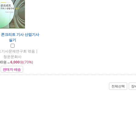
]
콘크리트 기사 산업기사
실기
기사문제연구회 엮음 |
청운문화사
00
원→
6,000
원(70%)
판매자 배송
전체선택
장