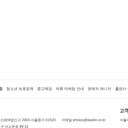
침
청소년 보호정책
중고매장
제휴·마케팅 안내
판매자 매니저
출판사·
고객
신판매업신고 2003-서울중구-01520
이메일 privacy@aladin.co.kr
서울시
구 서소문로 89-31