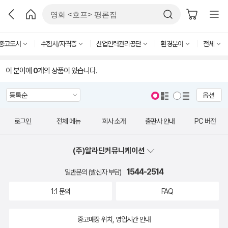
중고도서
수험서/자격증
산업인력관리공단
환경분야
전체
이 분야에
0
개의 상품이 있습니다.
옵션
로그인
전체 메뉴
회사 소개
출판사 안내
PC 버전
(주)알라딘커뮤니케이션
1544-2514
일반문의 (발신자 부담)
1:1 문의
FAQ
중고매장 위치, 영업시간 안내