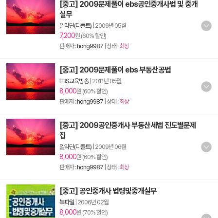
[중고] 2009문제풀이 ebs공인중개사법 및 중개
실무
알라딘(디폴트)
|
2009년 05월
7,200
원 (60% 할인)
판매자 :
hong9987
| 상태 :
최상
[중고] 2009문제풀이 ebs 부동산공법
EBS교육방송
|
2011년 05월
8,000
원 (60% 할인)
판매자 :
hong9987
| 상태 :
최상
[중고] 2009공인중개사 부동산세법 진도별문제
집
알라딘(디폴트)
|
2009년 06월
8,000
원 (60% 할인)
판매자 :
hong9987
| 상태 :
최상
[중고] 공인중개사 법령및중개실무
북파일
|
2006년 02월
8,000
원 (70% 할인)