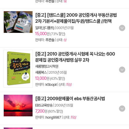
판매자 :
푸른솔
| 상태 :
중
[중고] [랜드스쿨] 2009 공인중개사 부동산공법
2차 기본서+문제풀이집/두권/랜드스쿨 //헌책
알라딘(디폴트)
|
0001년 01월
15,000
원 (73% 할인)
판매자 :
푸른솔
| 상태 :
상
[중고] 2010 공인중개사 시험에 꼭 나오는 600
문제집 공인중개사법령.실무 2차
새롬행정고시학원
새롬북스
|
2010년 05월
13,000
원 (43% 할인)
판매자 :
k5bopil
| 상태 :
최상
[중고] 2009문제풀이 ebs 부동산공시법
EBS교육방송
|
2009년 05월
7,200
원 (60% 할인)
판매자 :
hong9987
| 상태 :
최상