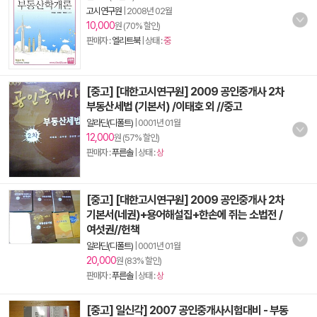
고시연구원
|
2008년 02월
10,000
원 (70% 할인)
판매자 :
엘리트북
| 상태 :
중
[중고] [대한고시연구원] 2009 공인중개사 2차
부동산세법 (기본서) /이태호 외 //중고
알라딘(디폴트)
|
0001년 01월
12,000
원 (57% 할인)
판매자 :
푸른솔
| 상태 :
상
[중고] [대한고시연구원] 2009 공인중개사 2차
기본서(네권)+용어해설집+한손에 쥐는 소법전 /
여섯권//헌책
알라딘(디폴트)
|
0001년 01월
20,000
원 (83% 할인)
판매자 :
푸른솔
| 상태 :
상
[중고] 일신각] 2007 공인중개사시험대비 - 부동