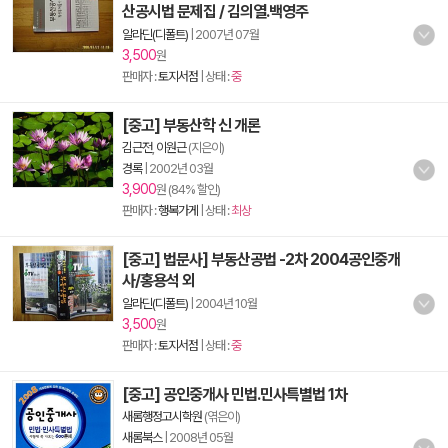
산공시법 문제집 / 김의열.백영주
알라딘(디폴트)
|
2007년 07월
3,500
원
판매자 :
토지서점
| 상태 :
중
[중고] 부동산학 신 개론
김근전
,
이원근
(지은이)
경록
|
2002년 03월
3,900
원 (84% 할인)
판매자 :
행복가게
| 상태 :
최상
[중고] 법문사] 부동산공법 -2차 2004공인중개
사/홍용석 외
알라딘(디폴트)
|
2004년 10월
3,500
원
판매자 :
토지서점
| 상태 :
중
[중고] 공인중개사 민법.민사특별법 1차
새롬행정고시학원
(엮은이)
새롬북스
|
2008년 05월