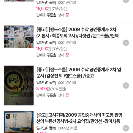
알라딘(디폴트)
|
0001년 01월
15,000
원 (76% 할인)
판매자 :
푸른솔
| 상태 :
중
[중고] [랜드스쿨] 2009 수작 공인중개사 2차
(기본서+최종모의고사)/다섯권 /랜드스쿨//헌책
알라딘(디폴트)
|
0001년 01월
15,000
원 (89% 할인)
판매자 :
푸른솔
| 상태 :
중
[중고] [랜드스쿨] 2009 수작 공인중개사 2차 입
문서 (김상진 외 /랜드스쿨) //중고
알라딘(디폴트)
|
0001년 01월
8,500
원 (70% 할인)
판매자 :
푸른솔
| 상태 :
중
[중고] 고시기획/2009 공인중개사의 최고봉 권영
선의 부동산공시법-2차 요약집/권영선 -많이사용
알라딘(디폴트)
|
2009년 05월