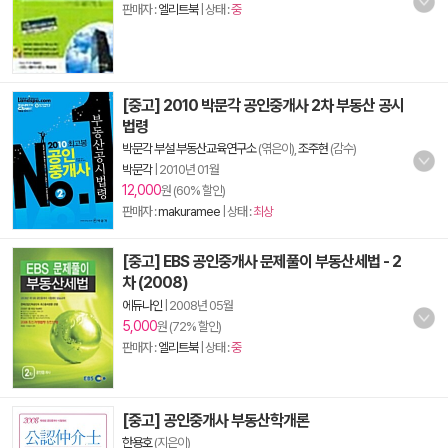
판매자 :
엘리트북
| 상태 :
중
[중고] 2010 박문각 공인중개사 2차 부동산 공시
법령
박문각 부설 부동산교육연구소
(엮은이),
조주현
(감수)
박문각
|
2010년 01월
12,000
원 (60% 할인)
판매자 :
makuramee
| 상태 :
최상
[중고] EBS 공인중개사 문제풀이 부동산세법 - 2
차 (2008)
에듀나인
|
2008년 05월
5,000
원 (72% 할인)
판매자 :
엘리트북
| 상태 :
중
[중고] 공인중개사 부동산학개론
한용호
(지은이)