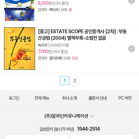
8,000
원 (53% 할인)
판매자 :
케이셔
| 상태 :
중
[중고] ESTATE SCOPE 공인중개사 [2차] : 부동
산공법 (2004) 별책부록-소법전 없음
녹지사
|
2004년 01월
7,000
원 (74% 할인)
판매자 :
엘리트북
| 상태 :
최상
1
2
로그인
전체 메뉴
회사 소개
출판사 안내
PC 버전
(주)알라딘커뮤니케이션
1544-2514
일반문의 (발신자 부담)