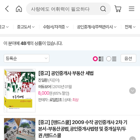
중고
중고도서
수험서/자격증
공인중개사/주택관리사
전체
이 분야에
48
개의 상품이 있습니다.
옵션
[중고] 공인중개사 부동산 세법
진일환
(지은이)
에듀모어
|
2010년 01월
8,000
원 (65% 할인)
판매자 :
로얄잡초
| 상태 :
최상
[중고] [랜드스쿨] 2009 수작 공인중개사 2차 기
본서-부동산공법,공인중개사법령 및 중개실무/두
권 /랜드스쿨