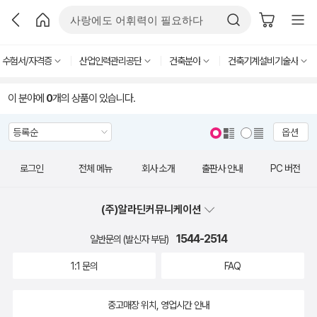
수험서/자격증
산업인력관리공단
건축분야
건축기계설비기술사
이 분야에
0
개의 상품이 있습니다.
옵션
로그인
전체 메뉴
회사 소개
출판사 안내
PC 버전
(주)알라딘커뮤니케이션
1544-2514
일반문의 (발신자 부담)
1:1 문의
FAQ
중고매장 위치, 영업시간 안내