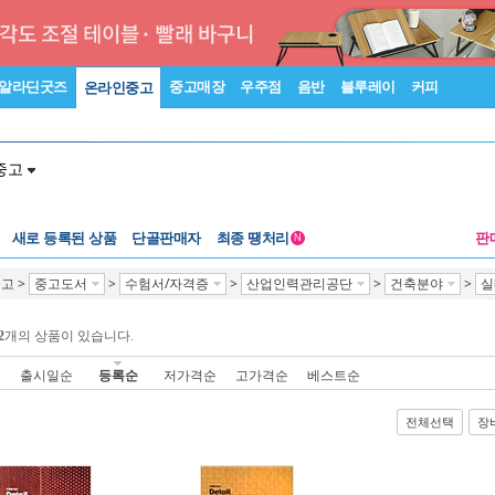
알라딘굿즈
중고매장
우주점
음반
블루레이
커피
온라인중고
중고
새로 등록된 상품
단골판매자
최종 땡처리
판
N
중고
>
중고도서
>
수험서/자격증
>
산업인력관리공단
>
건축분야
>
실
2
개의 상품이 있습니다.
순
출시일순
등록순
저가격순
고가격순
베스트순
전체선택
장