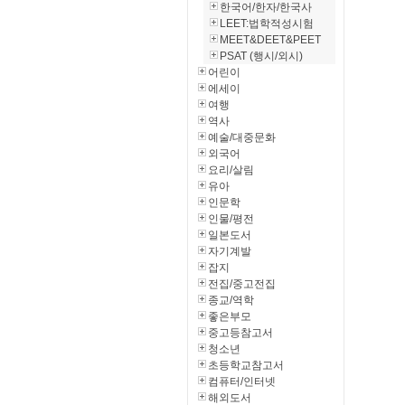
한국어/한자/한국사
LEET:법학적성시험
MEET&DEET&PEET
PSAT (행시/외시)
어린이
에세이
여행
역사
예술/대중문화
외국어
요리/살림
유아
인문학
인물/평전
일본도서
자기계발
잡지
전집/중고전집
종교/역학
좋은부모
중고등참고서
청소년
초등학교참고서
컴퓨터/인터넷
해외도서