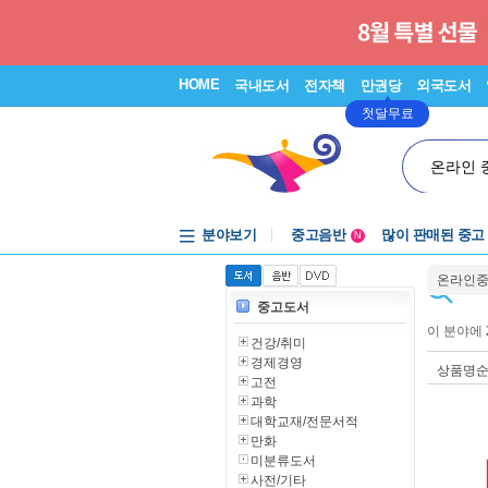
HOME
국내도서
전자책
만권당
외국도서
첫달무료
온라인 
분야보기
중고음반
많이 판매된 중고
N
1천원부터
온라인
중고음반
중고도서
이 분야에
건강/취미
경제경영
상품명
고전
과학
대학교재/전문서적
만화
미분류도서
사전/기타