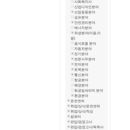
사회복지사
산업디자인분야
산업응용분야
섬유분야
안전관리분야
에너지분야
위생분야(이용,미
용)
음식료품 분야
자동차분야
전기분야
전문사무분야
전자분야
토목분야
통신분야
항공분야
해양분야
화공및세라믹 분야
환경분야
운전면허
취업/상식/운전면허
취업/상식/적성
컴퓨터
편입/검정고시
편입/검정고시/독학사