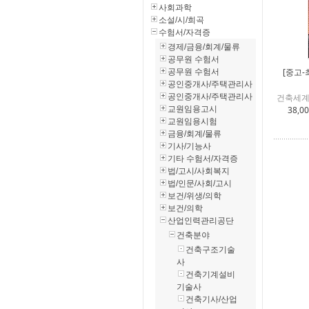
사회과학
소설/시/희곡
수험서/자격증
경제/금융/회계/물류
공무원 수험서
[중고-
공무원 수험서
공인중개사/주택관리사
공인중개사/주택관리사
건축세계
교원임용고시
38,0
교원임용시험
금융/회계/물류
기사/기능사
기타 수험서/자격증
법/고시/사회복지
법/인문/사회/고시
보건/위생/의학
보건/의학
산업인력관리공단
건축분야
건축구조기술
사
건축기계설비
기술사
건축기사/산업