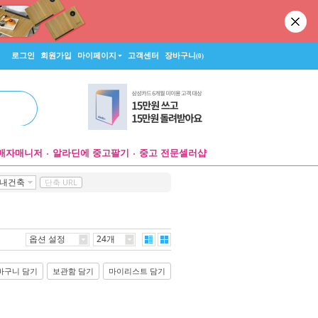
로그인
회원가입
마이페이지
고객센터
장바구니
(0)
매자매니저
알라딘에 중고팔기
중고 전문셀러샵
내건축
단축 URL
옵션 설정
24개
바구니 담기
보관함 담기
마이리스트 담기