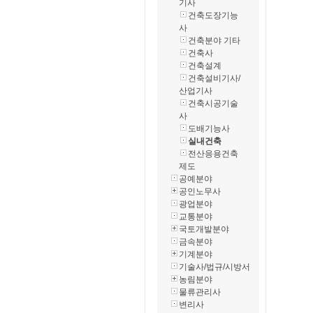
기사
건축도장기능
사
건축분야 기타
건축사
건축설계
건축설비기사/
산업기사
건축시공기술
사
도배기능사
실내건축
전산응용건축
제도
공예분야
공인노무사
광업분야
교통분야
국토개발분야
금속분야
기계분야
기술사/법규/시방서
농림분야
물류관리사
변리사