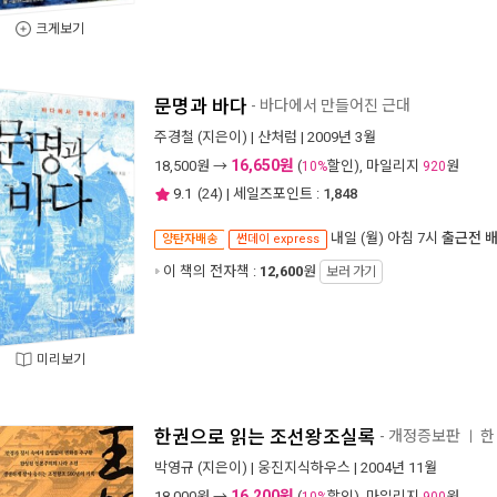
크게보기
문명과 바다
- 바다에서 만들어진 근대
주경철
(지은이) |
산처럼
| 2009년 3월
16,650원
18,500
원 →
(
할인), 마일리지
원
10%
920
9.1
(
24
) | 세일즈포인트 :
1,848
내일 (월) 아침 7시
출근전 
양탄자배송
썬데이 express
이 책의 전자책 :
12,600
원
보러 가기
미리보기
한권으로 읽는 조선왕조실록
- 개정증보판
한
ㅣ
박영규
(지은이) |
웅진지식하우스
| 2004년 11월
16,200원
18,000
원 →
(
할인), 마일리지
원