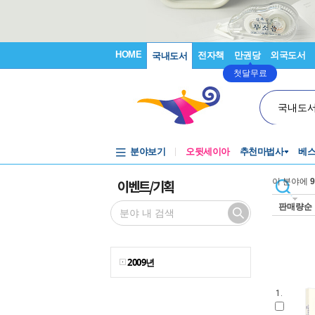
HOME
전자책
만권당
외국도서
국내도서
첫달무료
국내도
분야보기
오뒷세이아
추천마법사
베
이벤트/기획
이 분야에
9
판매량순
2009년
1.