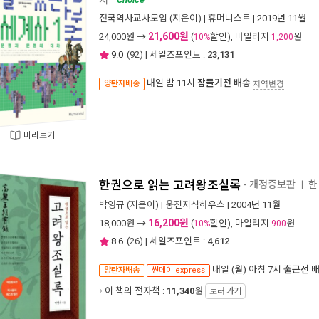
전국역사교사모임
(지은이) |
휴머니스트
| 2019년 11월
21,600원
24,000
원 →
(
할인), 마일리지
원
10%
1,200
9.0
(
92
) | 세일즈포인트 :
23,131
내일 밤 11시
잠들기전 배송
양탄자배송
지역변경
미리보기
한권으로 읽는 고려왕조실록
- 개정증보판
한
ㅣ
박영규
(지은이) |
웅진지식하우스
| 2004년 11월
16,200원
18,000
원 →
(
할인), 마일리지
원
10%
900
8.6
(
26
) | 세일즈포인트 :
4,612
내일 (월) 아침 7시
출근전 
양탄자배송
썬데이 express
이 책의 전자책 :
11,340
원
보러 가기