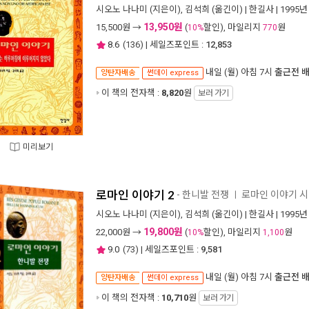
시오노 나나미
(지은이),
김석희
(옮긴이) |
한길사
| 1995년
13,950원
15,500
원 →
(
할인), 마일리지
원
10%
770
8.6
(
136
) | 세일즈포인트 :
12,853
내일 (월) 아침 7시
출근전 
양탄자배송
썬데이 express
이 책의 전자책 :
8,820
원
보러 가기
미리보기
로마인 이야기 2
- 한니발 전쟁
로마인 이야기 시
ㅣ
시오노 나나미
(지은이),
김석희
(옮긴이) |
한길사
| 1995년
19,800원
22,000
원 →
(
할인), 마일리지
원
10%
1,100
9.0
(
73
) | 세일즈포인트 :
9,581
내일 (월) 아침 7시
출근전 
양탄자배송
썬데이 express
이 책의 전자책 :
10,710
원
보러 가기