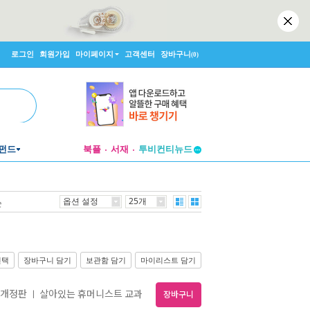
로그인
회원가입
마이페이지
고객센터
장바구니
(0)
투비컨티뉴드
펀드
북플
서재
창작플랫폼
투비컨티뉴드
옵션 설정
25개
순
선택
장바구니 담기
보관함 담기
마이리스트 담기
 개정판
살아있는 휴머니스트 교과
ㅣ
장바구니