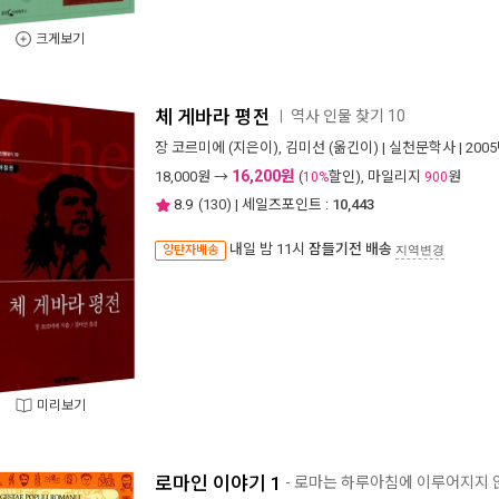
크게보기
체 게바라 평전
역사 인물 찾기 10
ㅣ
장 코르미에
(지은이),
김미선
(옮긴이) |
실천문학사
| 200
16,200원
18,000
원 →
(
할인), 마일리지
원
10%
900
8.9
(
130
) | 세일즈포인트 :
10,443
내일 밤 11시
잠들기전 배송
양탄자배송
지역변경
미리보기
로마인 이야기 1
- 로마는 하루아침에 이루어지지