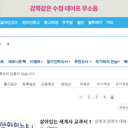
알라딘굿즈
온라인중고
중고매장
우주점
음반
블루레이
커피
서
스트
새로나온책
이벤트
정가인하도서
추천도서
작가와의 만남
북
5
개의 상품이 있습니다.
출간일순
등록일순
상품명순
평점순
리뷰순
저가격순
고가격
1
2
3
4
끝
전체
살아있는 세계사 교과서 1
- 문명과 문명의 대화,
서
Choice