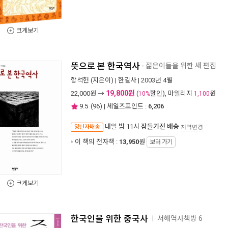
크게보기
뜻으로 본 한국역사
- 젊은이들을 위한 새 편집
함석헌
(지은이) |
한길사
| 2003년 4월
19,800원
22,000
원 →
(
할인), 마일리지
원
10%
1,100
9.5
(
96
) | 세일즈포인트 :
6,206
내일 밤 11시
잠들기전 배송
양탄자배송
지역변경
이 책의 전자책 :
13,950
원
보러 가기
크게보기
한국인을 위한 중국사
서해역사책방 6
ㅣ