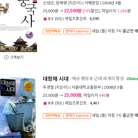
신성곤
,
윤혜영
(지은이) |
서해문집
| 2004년 4월
22,500원
25,000
원 →
(
할인), 마일리지
원
10%
1,250
8.2
(
30
) | 세일즈포인트 :
6,595
내일 (월) 아침 7시
출근전 
양탄자배송
썬데이 express
크게보기
대항해 시대
- 해상 팽창과 근대 세계의 형성
Choic
주경철
(지은이) |
서울대학교출판부
| 2008년 3월
23,000원
23,000
원 →
, 마일리지
원
690
8.8
(
50
) | 세일즈포인트 :
4,461
내일 (월) 아침 7시
출근전 
양탄자배송
썬데이 express