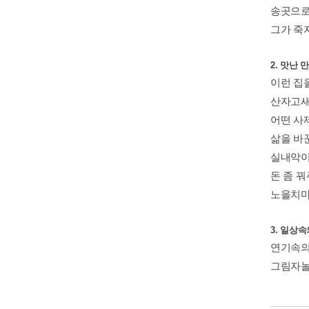
송곳으로
그가 죽자
2. 맛난 
이런 집
산자고새
어떤 사
삶을 바꾼
실내악이
돈 좀 꿔
노을치마
3. 일상
연기속의
그림자놀