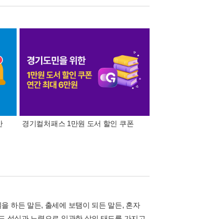
간
경기컬처패스 1만원 도서 할인 쿠폰
삼성카드가 쏜다! 알라
 하든 말든, 출세에 보탬이 되든 말든, 혼자
서도 성실과 노력으로 일관한 삶의 태도를 가지고