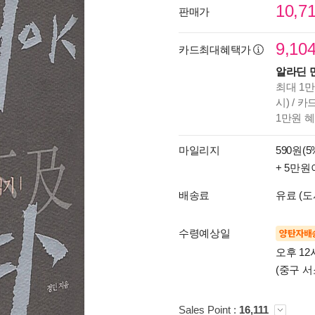
10,7
판매가
9,10
카드최대혜택가
알라딘 
최대 1만
시) / 
1만원 
마일리지
590원(5
+ 5만원
배송료
유료 (도
수령예상일
양탄자배
오후 12
(중구 서
Sales Point :
16,111