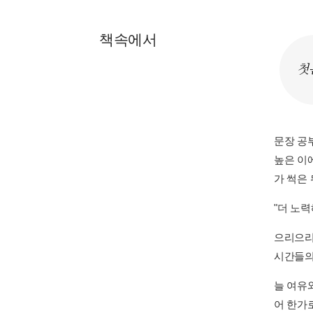
책속에서
첫
문장 공
높은 이에
가 썩은 
"더 노력
으리으리
시간들의 
늘 여유
어 한가