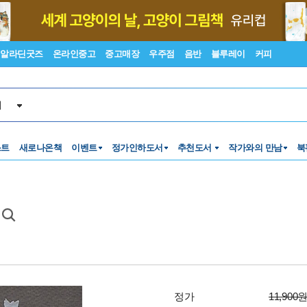
알라딘굿즈
온라인중고
중고매장
우주점
음반
블루레이
커피
서
스트
새로나온책
이벤트
정가인하도서
추천도서
작가와의 만남
북
기
정가
11,900