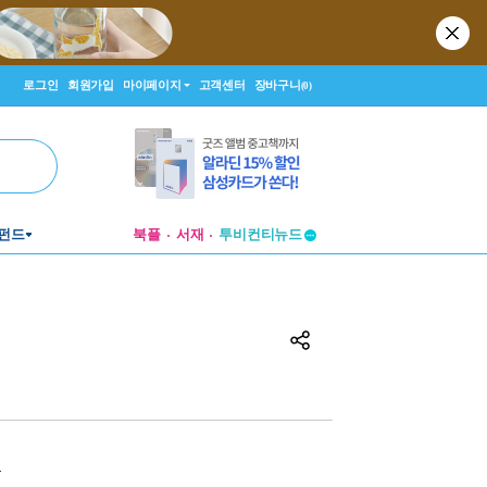
로그인
회원가입
마이페이지
고객센터
장바구니
(0)
투비컨티뉴드
펀드
북플
서재
창작플랫폼
투비컨티뉴드
원