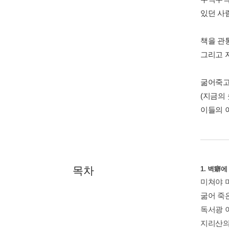
있던 사
책을 관
그리고 
굶어죽고
(지금의
이들의 
목차
1. 벽癖
미쳐야 미
굶어 죽
독서광 
지리산의