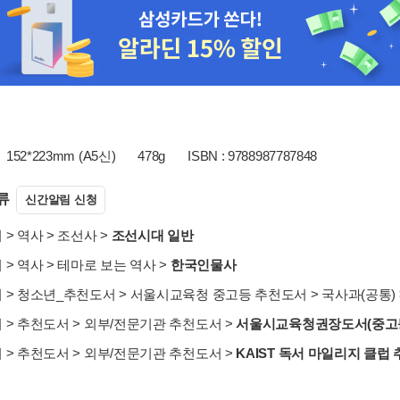
152*223mm (A5신)
478g
ISBN : 9788987787848
류
신간알림 신청
서
>
역사
>
조선사
>
조선시대 일반
서
>
역사
>
테마로 보는 역사
>
한국인물사
서
>
청소년_추천도서
>
서울시교육청 중고등 추천도서
>
국사과(공통)
서
>
추천도서
>
외부/전문기관 추천도서
>
서울시교육청권장도서(중고
서
>
추천도서
>
외부/전문기관 추천도서
>
KAIST 독서 마일리지 클럽 추