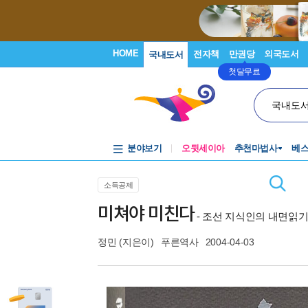
HOME
전자책
만권당
외국도서
국내도서
첫달무료
국내도
분야보기
오뒷세이아
추천마법사
베
소득공제
미쳐야 미친다
- 조선 지식인의 내면읽
정민
(지은이)
푸른역사
2004-04-03