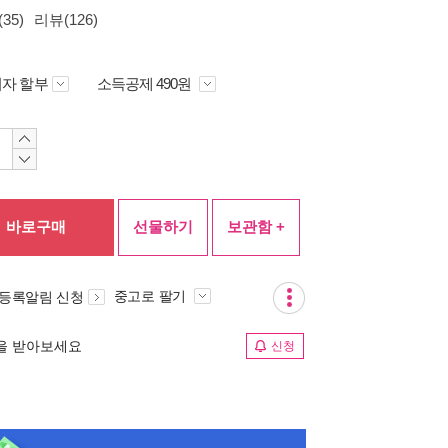
35)
리뷰(126)
자 할부
소득공제 490원
바로구매
선물하기
보관함 +
중고로 팔기
 등록알림 신청
림을 받아보세요
신청