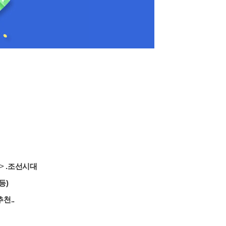
>
.조선시대
등)
천..