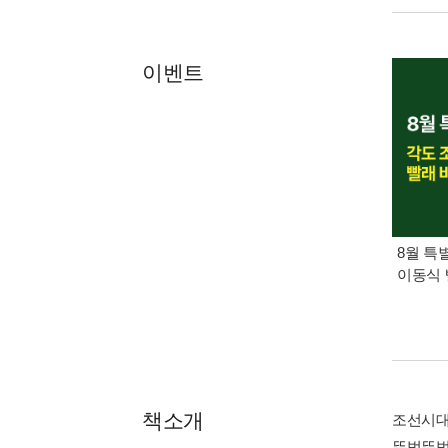
이벤트
8월 특
이동식 
책소개
조선시대
뚜벅뚜벅