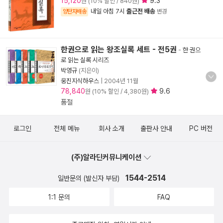
15,120
9.3
원 (10% 할인 / 840원)
내일 아침 7시
출근전 배송
양탄자배송
변경
한권으로 읽는 왕조실록 세트 - 전5권
-
한 권으
로 읽는 실록 시리즈
박영규
(지은이)
웅진지식하우스
|
2004년 11월
78,840
9.6
원 (10% 할인 / 4,380원)
품절
로그인
전체 메뉴
회사 소개
출판사 안내
PC 버전
(주)알라딘커뮤니케이션
1544-2514
일반문의 (발신자 부담)
1:1 문의
FAQ