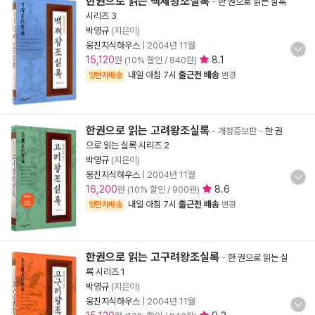
한권으로 읽는 백제왕조실록
-
한 권으로 읽는 실록
시리즈 3
박영규
(지은이)
웅진지식하우스
|
2004년 11월
15,120
8.1
원 (10% 할인 / 840원)
내일 아침 7시
출근전 배송
양탄자배송
변경
한권으로 읽는 고려왕조실록
- 개정증보판
-
한 권
으로 읽는 실록 시리즈 2
박영규
(지은이)
웅진지식하우스
|
2004년 11월
16,200
8.6
원 (10% 할인 / 900원)
내일 아침 7시
출근전 배송
양탄자배송
변경
한권으로 읽는 고구려왕조실록
-
한 권으로 읽는 실
록 시리즈 1
박영규
(지은이)
웅진지식하우스
|
2004년 11월