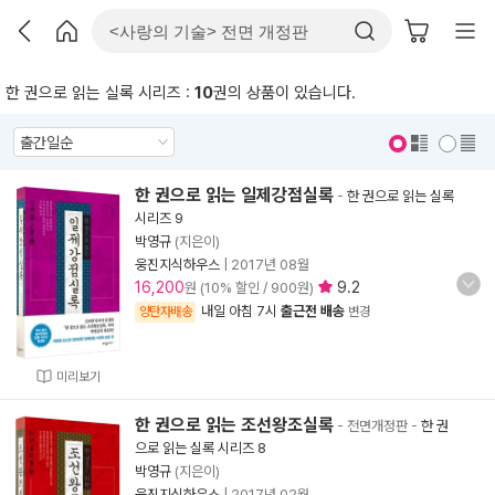
한 권으로 읽는 실록 시리즈 :
10
권의 상품이 있습니다.
표지 보기
표지 안보기
한 권으로 읽는 일제강점실록
-
한 권으로 읽는 실록
시리즈 9
박영규
(지은이)
웅진지식하우스
|
2017년 08월
16,200
9.2
원 (10% 할인 / 900원)
내일 아침 7시
출근전 배송
양탄자배송
변경
미리보기
한 권으로 읽는 조선왕조실록
- 전면개정판
-
한 권
으로 읽는 실록 시리즈 8
박영규
(지은이)
웅진지식하우스
|
2017년 02월