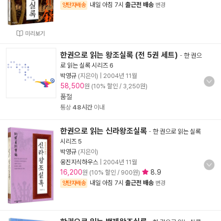
내일 아침 7시
출근전 배송
양탄자배송
변경
미리보기
한권으로 읽는 왕조실록 (전 5권 세트)
-
한 권으
로 읽는 실록 시리즈 6
박영규
(지은이)
|
2004년 11월
58,500
원 (10% 할인 / 3,250원)
품절
통상
48시간
이내
한권으로 읽는 신라왕조실록
-
한 권으로 읽는 실록
시리즈 5
박영규
(지은이)
웅진지식하우스
|
2004년 11월
16,200
8.9
원 (10% 할인 / 900원)
내일 아침 7시
출근전 배송
양탄자배송
변경