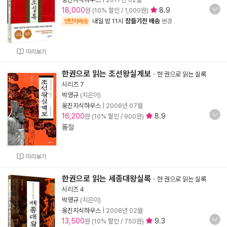
18,000
8.9
원 (10% 할인 / 1,000원)
내일 밤 11시
잠들기전 배송
양탄자배송
변경
미리보기
한권으로 읽는 조선왕실계보
-
한 권으로 읽는 실록
시리즈 7
박영규
(지은이)
웅진지식하우스
|
2008년 07월
16,200
8.9
원 (10% 할인 / 900원)
품절
미리보기
한권으로 읽는 세종대왕실록
-
한 권으로 읽는 실록
시리즈 4
박영규
(지은이)
웅진지식하우스
|
2008년 02월
13,500
9.3
원 (10% 할인 / 750원)