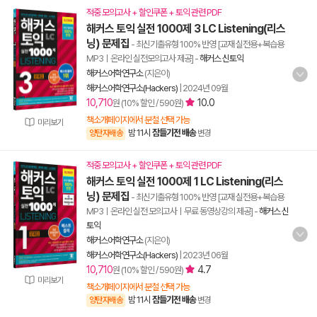
적중 모의고사 + 할인쿠폰 + 토익 관련 PDF
해커스 토익 실전 1000제 3 LC Listening(리스
닝) 문제집
- 최신기출유형 100% 반영 [교재 실전용+복습용
MP3ㅣ온라인 실전모의고사 제공]
-
해커스 신토익
해커스어학연구소
(지은이)
해커스어학연구소(Hackers)
|
2024년 09월
10,710
10.0
원 (10% 할인 / 590원)
책소개페이지에서 분철 선택 가능
미리보기
밤 11시
잠들기전 배송
양탄자배송
변경
적중 모의고사 + 할인쿠폰 + 토익 관련 PDF
해커스 토익 실전 1000제 1 LC Listening(리스
닝) 문제집
- 최신기출유형 100% 반영 [교재 실전용+복습용
MP3ㅣ온라인 실전 모의고사ㅣ무료 동영상강의 제공]
-
해커스 신
토익
해커스어학연구소
(지은이)
해커스어학연구소(Hackers)
|
2023년 06월
10,710
4.7
원 (10% 할인 / 590원)
미리보기
책소개페이지에서 분철 선택 가능
밤 11시
잠들기전 배송
양탄자배송
변경