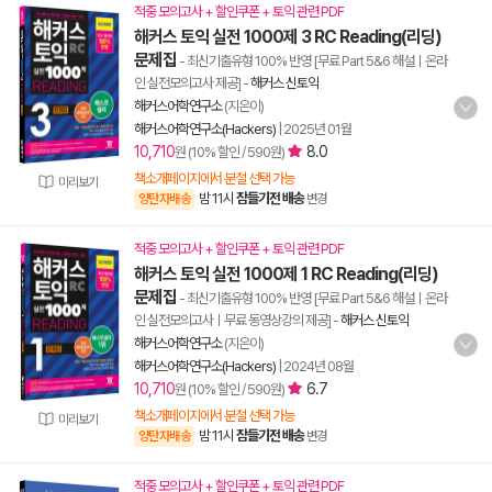
적중 모의고사 + 할인쿠폰 + 토익 관련 PDF
해커스 토익 실전 1000제 3 RC Reading(리딩)
문제집
- 최신기출유형 100% 반영 [무료 Part 5&6 해설ㅣ온라
인 실전모의고사 제공]
-
해커스 신토익
해커스어학연구소
(지은이)
해커스어학연구소(Hackers)
|
2025년 01월
10,710
8.0
원 (10% 할인 / 590원)
책소개페이지에서 분철 선택 가능
미리보기
밤 11시
잠들기전 배송
양탄자배송
변경
적중 모의고사 + 할인쿠폰 + 토익 관련 PDF
해커스 토익 실전 1000제 1 RC Reading(리딩)
문제집
- 최신기출유형 100% 반영 [무료 Part 5&6 해설ㅣ온라
인 실전모의고사ㅣ무료 동영상강의 제공]
-
해커스 신토익
해커스어학연구소
(지은이)
해커스어학연구소(Hackers)
|
2024년 08월
10,710
6.7
원 (10% 할인 / 590원)
책소개페이지에서 분철 선택 가능
미리보기
밤 11시
잠들기전 배송
양탄자배송
변경
적중 모의고사 + 할인쿠폰 + 토익 관련 PDF