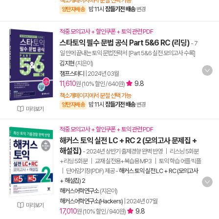
책소개페이지에서 분철 선택 가능
밤 11시
잠들기전 배송
양탄자배송
변경
적중 모의고사 + 할인쿠폰 + 토익 관련 PDF
스타토익 필수 문법 공식 Part 5&6 RC (리딩)
- 7
일 만에 끝내는 토익 문법전략서 [Part 5&6 실전 모의고사 수록]
김지현
(지은이)
챔프스터디
|
2024년 03월
11,610
9.8
원 (10% 할인 / 640원)
책소개페이지에서 분철 선택 가능
밤 11시
잠들기전 배송
양탄자배송
변경
미리보기
적중 모의고사 + 할인쿠폰 + 토익 관련 PDF
해커스 토익 실전 LC + RC 2 (모의고사 문제집 +
해설집)
- 2024년 상반기 출제경향 완벽 반영 ｜ 리스닝 5회분
+리딩 5회분 ｜ 교재 실전용+복습용 MP3 ｜ 토익 학습 어플 빅플
｜ 단어암기장(PDF) 제공
-
해커스 토익 실전 LC + RC (모의고사
+ 해설집) 2
해커스어학연구소
(지은이)
해커스어학연구소(Hackers)
|
2024년 07월
미리보기
17,010
9.8
원 (10% 할인 / 940원)