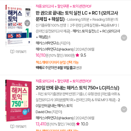
적중 모의고사 + 할인쿠폰 + 토익 관련 PDF
한 권으로 끝내는 토익 실전 LC + RC 1 (모의고사
문제집 + 해설집)
- Listening 5회분 + Reading 5회분 l 최
신기출유형 100% 반영 ㅣ 2주 완성 [교재 실전용+복습용 MP3ㅣ
온라인 실전모의고사 제공]
-
해커스 토익 실전 LC + RC (모의고사
+ 해설집) 1
해커스어학연구소
(지은이)
해커스어학연구소(Hackers)
|
2024년 08월
미리보기
16,110
9.5
원 (10% 할인 / 890원)
책소개페이지에서 분철 선택 가능
택배
로 주문하면
8월 11일 출고
변경
적중 모의고사 + 할인쿠폰 + 토익 관련 PDF
20일 만에 끝내는 해커스 토익 750+ LC(리스닝)
- 최신 토익기출경향 완벽 반영 | 기출 LC 유형 완성 [최빈출 어휘 &
실전모의고사 3회분(별책 1회+온라인 2회) & 무료 MP3 제공]
-
2
0일 만에 끝내는 해커스 토익
David Cho
(지은이)
해커스어학연구소(Hackers)
|
2024년 08월
13,410
10.0
원 (10% 할인 / 740원)
미리보기