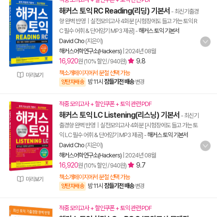
해커스 토익 RC Reading(리딩) 기본서
- 최신기출경
향 완벽 반영｜실전모의고사 4회분 [시험장에도 들고 가는 토익 R
C 필수 어휘 & 단어암기 MP3 제공]
-
해커스 토익 기본서
David Cho
(지은이)
해커스어학연구소(Hackers)
|
2024년 08월
16,920
9.8
원 (10% 할인 / 940원)
책소개페이지에서 분철 선택 가능
미리보기
밤 11시
잠들기전 배송
양탄자배송
변경
적중 모의고사 + 할인쿠폰 + 토익 관련 PDF
해커스 토익 LC Listening(리스닝) 기본서
- 최신기
출경향 완벽 반영｜실전모의고사 4회분 [시험장에도 들고 가는 토
익 LC 필수 어휘 & 단어암기 MP3 제공]
-
해커스 토익 기본서
David Cho
(지은이)
해커스어학연구소(Hackers)
|
2024년 08월
16,920
9.7
원 (10% 할인 / 940원)
책소개페이지에서 분철 선택 가능
미리보기
밤 11시
잠들기전 배송
양탄자배송
변경
적중 모의고사 + 할인쿠폰 + 토익 관련 PDF