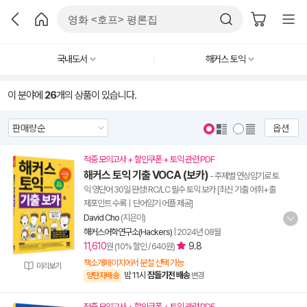
국내도서
해커스 토익
이 분야에
26
개의 상품이 있습니다.
옵션
적중 모의고사 + 할인쿠폰 + 토익 관련 PDF
해커스 토익 기출 VOCA (보카)
- 주제별 연상암기로 토
익 영단어 30일 완성! RC/LC 필수 토익 보카 [최신 기출 어휘+출
제포인트 수록ㅣ단어암기 어플 제공]
David Cho
(지은이)
해커스어학연구소(Hackers)
|
2024년 08월
11,610
9.8
원 (10% 할인 / 640원)
책소개페이지에서 분철 선택 가능
미리보기
밤 11시
잠들기전 배송
양탄자배송
변경
적중 모의고사 + 할인쿠폰 + 토익 관련 PDF