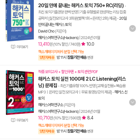
20일 만에 끝내는 해커스 토익 750+ RC(리딩)
-
최신 토익기출경향 완벽 반영 | 기출 유형별로 완성하는 리딩 집중
공략서 [실전모의고사 3회분(별책 1회+온라인 2회) 제공]
-
20일
만에 끝내는 해커스 토익
David Cho
(지은이)
해커스어학연구소(Hackers)
|
2024년 01월
13,410
10.0
원 (10% 할인 / 740원)
미리보기
책소개페이지에서 분철 선택 가능
밤 11시
잠들기전 배송
양탄자배송
변경
적중 모의고사 + 할인쿠폰 + 토익 관련 PDF
해커스 토익 실전 1000제 2 LC Listening(리스
닝) 문제집
- 최신기출유형 100% 반영 [교재 실전용+복습용
MP3ㅣ온라인 실전 모의고사ㅣ무료 동영상강의 제공]
-
해커스 신
토익
해커스어학연구소
(지은이)
해커스어학연구소(Hackers)
|
2024년 01월
10,710
8.4
원 (10% 할인 / 590원)
미리보기
책소개페이지에서 분철 선택 가능
밤 11시
잠들기전 배송
양탄자배송
변경