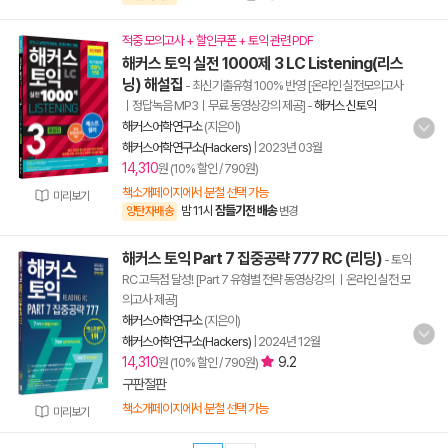
적중 모의고사 + 할인쿠폰 + 토익 관련 PDF
해커스 토익 실전 1000제 3 LC Listening(리스
닝) 해설집
- 최신기출유형 100% 반영 [온라인 실전모의고사
ㅣ정답녹음 MP3ㅣ무료 동영상강의 제공]
-
해커스 신토익
해커스어학연구소
(지은이)
해커스어학연구소(Hackers)
|
2023년 03월
14,310
원 (10% 할인 / 790원)
책소개페이지에서 분철 선택 가능
미리보기
밤 11시
잠들기전 배송
양탄자배송
변경
해커스 토익 Part 7 집중공략 777 RC (리딩)
- 토익
RC 고득점 달성! [Part 7 유형별 전략 동영상강의 ㅣ온라인 실전 모
의고사 제공]
해커스어학연구소
(지은이)
해커스어학연구소(Hackers)
|
2024년 12월
14,310
9.2
원 (10% 할인 / 790원)
구판절판
책소개페이지에서 분철 선택 가능
미리보기