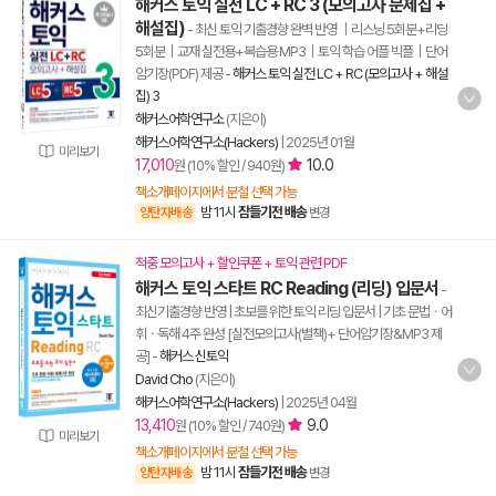
해커스 토익 실전 LC + RC 3 (모의고사 문제집 +
해설집)
- 최신 토익 기출경향 완벽 반영 ｜리스닝 5회분+리딩
5회분｜교재 실전용+복습용 MP3｜토익 학습 어플 빅플｜단어
암기장(PDF) 제공
-
해커스 토익 실전 LC + RC (모의고사 + 해설
집) 3
해커스어학연구소
(지은이)
해커스어학연구소(Hackers)
|
2025년 01월
미리보기
17,010
10.0
원 (10% 할인 / 940원)
책소개페이지에서 분철 선택 가능
밤 11시
잠들기전 배송
양탄자배송
변경
적중 모의고사 + 할인쿠폰 + 토익 관련 PDF
해커스 토익 스타트 RC Reading (리딩) 입문서
-
최신기출경향 반영 | 초보를 위한 토익 리딩 입문서 | 기초 문법ㆍ어
휘ㆍ독해 4주 완성 [실전모의고사(별책)+ 단어암기장&MP3 제
공]
-
해커스 신토익
David Cho
(지은이)
해커스어학연구소(Hackers)
|
2025년 04월
13,410
9.0
원 (10% 할인 / 740원)
미리보기
책소개페이지에서 분철 선택 가능
밤 11시
잠들기전 배송
양탄자배송
변경