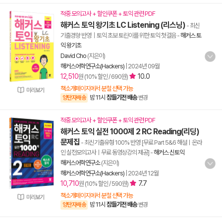
적중 모의고사 + 할인쿠폰 + 토익 관련 PDF
해커스 토익 왕기초 LC Listening (리스닝)
- 최신
기출경향 반영｜토익 초보 토린이를 위한 토익 첫걸음
-
해커스 토
익 왕기초
David Cho
(지은이)
해커스어학연구소(Hackers)
|
2024년 09월
12,510
10.0
원 (10% 할인 / 690원)
책소개페이지에서 분철 선택 가능
미리보기
밤 11시
잠들기전 배송
양탄자배송
변경
적중 모의고사 + 할인쿠폰 + 토익 관련 PDF
해커스 토익 실전 1000제 2 RC Reading(리딩)
문제집
- 최신기출유형 100% 반영 [무료 Part 5&6 해설ㅣ온라
인 실전모의고사ㅣ무료 동영상강의 제공]
-
해커스 신토익
해커스어학연구소
(지은이)
해커스어학연구소(Hackers)
|
2024년 12월
10,710
7.7
원 (10% 할인 / 590원)
책소개페이지에서 분철 선택 가능
미리보기
밤 11시
잠들기전 배송
양탄자배송
변경