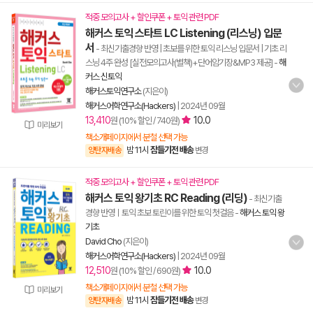
적중 모의고사 + 할인쿠폰 + 토익 관련 PDF
해커스 토익 스타트 LC Listening (리스닝) 입문
서
- 최신기출경향 반영 | 초보를 위한 토익 리스닝 입문서 | 기초 리
스닝 4주 완성 [실전모의고사(별책)+단어암기장&MP3 제공]
-
해
커스 신토익
해커스토익연구소
(지은이)
해커스어학연구소(Hackers)
|
2024년 09월
13,410
10.0
원 (10% 할인 / 740원)
미리보기
책소개페이지에서 분철 선택 가능
밤 11시
잠들기전 배송
양탄자배송
변경
적중 모의고사 + 할인쿠폰 + 토익 관련 PDF
해커스 토익 왕기초 RC Reading (리딩)
- 최신기출
경향 반영ㅣ토익 초보 토린이를 위한 토익 첫걸음
-
해커스 토익 왕
기초
David Cho
(지은이)
해커스어학연구소(Hackers)
|
2024년 09월
12,510
10.0
원 (10% 할인 / 690원)
책소개페이지에서 분철 선택 가능
미리보기
밤 11시
잠들기전 배송
양탄자배송
변경