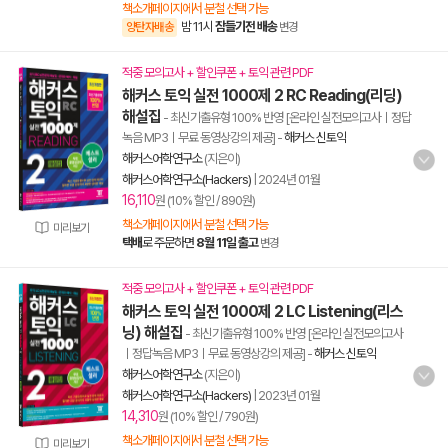
책소개페이지에서 분철 선택 가능
밤 11시
잠들기전 배송
양탄자배송
변경
적중 모의고사 + 할인쿠폰 + 토익 관련 PDF
해커스 토익 실전 1000제 2 RC Reading(리딩)
해설집
- 최신기출유형 100% 반영 [온라인 실전모의고사ㅣ정답
녹음 MP3ㅣ무료 동영상강의 제공]
-
해커스 신토익
해커스어학연구소
(지은이)
해커스어학연구소(Hackers)
|
2024년 01월
16,110
원 (10% 할인 / 890원)
책소개페이지에서 분철 선택 가능
미리보기
택배
로 주문하면
8월 11일 출고
변경
적중 모의고사 + 할인쿠폰 + 토익 관련 PDF
해커스 토익 실전 1000제 2 LC Listening(리스
닝) 해설집
- 최신기출유형 100% 반영 [온라인 실전모의고사
ㅣ정답녹음 MP3ㅣ무료 동영상강의 제공]
-
해커스 신토익
해커스어학연구소
(지은이)
해커스어학연구소(Hackers)
|
2023년 01월
14,310
원 (10% 할인 / 790원)
책소개페이지에서 분철 선택 가능
미리보기