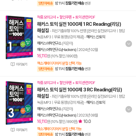
밤 11시
잠들기전 배송
양탄자배송
변경
적중 모의고사 + 할인쿠폰 + 토익 관련 PDF
해커스 토익 실전 1000제 1 RC Reading(리딩)
해설집
- 최신기출유형 100% 반영 [온라인 실전모의고사ㅣ정답
녹음 MP3ㅣ무료 동영상강의 제공]
-
해커스 신토익
해커스어학연구소
(지은이)
해커스어학연구소(Hackers)
|
2024년 02월
16,110
원 (10% 할인 / 890원)
책소개페이지에서 분철 선택 가능
미리보기
밤 11시
잠들기전 배송
양탄자배송
변경
적중 모의고사 + 할인쿠폰 + 토익 관련 PDF
해커스 토익 실전 1000제 3 RC Reading(리딩)
해설집
- 최신기출유형 100% 반영 [온라인 실전모의고사ㅣ정답
녹음 MP3ㅣ무료 동영상강의 제공]
-
해커스 신토익
해커스어학연구소
(지은이)
해커스어학연구소(Hackers)
|
2023년 08월
16,110
10.0
원 (10% 할인 / 890원)
책소개페이지에서 분철 선택 가능
미리보기
밤 11시
잠들기전 배송
양탄자배송
변경