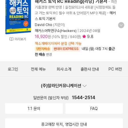
해커스 토익 RC Reading(리딩) 기본서
- 최신
기출경향 완벽 반영｜실전모의고사 4회분 [시험장에도 들
고 가는 토익 RC 필수 어휘 & 단어암기 MP3 제공]
-
해커
스 토익 기본서
David Cho
(지은이)
해커스어학연구소(Hackers)
|
2024년 08월
16,920
9.8
원 (10% 할인 / 940원)
미리보기
책소개페이지에서 분철 선택 가능
내일 (월) 아침 7시
출근
양탄자배송
썬데이 EXPRESS
전 배송
변경
로그인
전체 메뉴
회사 소개
출판사 안내
PC 버전
(주)알라딘커뮤니케이션
1544-2514
일반문의 (발신자 부담)
1:1 문의
FAQ
중고매장 위치, 영업시간 안내