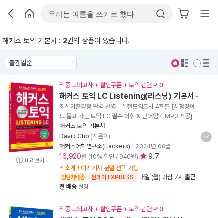
해커스 토익 기본서 :
2
권의 상품이 있습니다.
표지 보기
표지 안보기
적중 모의고사 + 할인쿠폰 + 토익 관련 PDF
해커스 토익 LC Listening(리스닝) 기본서
-
최신기출경향 완벽 반영｜실전모의고사 4회분 [시험장에
도 들고 가는 토익 LC 필수 어휘 & 단어암기 MP3 제공]
-
해커스 토익 기본서
David Cho
(지은이)
해커스어학연구소(Hackers)
|
2024년 08월
16,920
9.7
원 (10% 할인 / 940원)
미리보기
책소개페이지에서 분철 선택 가능
내일 (월) 아침 7시
출근
양탄자배송
썬데이 EXPRESS
전 배송
변경
적중 모의고사 + 할인쿠폰 + 토익 관련 PDF